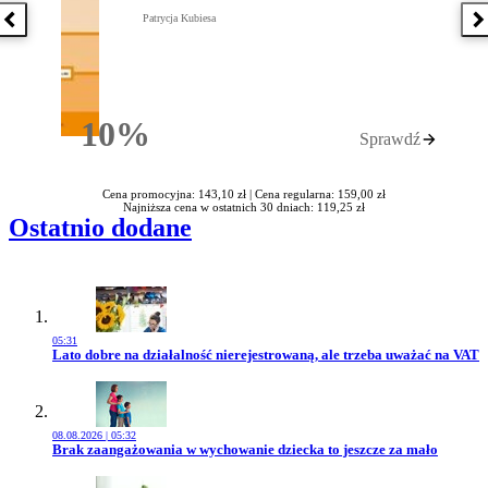
Patrycja Kubiesa
Poprzednia książka
N
10%
Sprawdź
Rabatu
Cena promocyjna: 143,10 zł |
Cena regularna: 159,00 zł
Najniższa cena w ostatnich 30 dniach: 119,25 zł
Ostatnio dodane
05:31
Przejdź do artykułu:
Lato dobre na działalność nierejestrowaną, ale trzeba uważać na VAT
08.08.2026 | 05:32
Przejdź do artykułu:
Brak zaangażowania w wychowanie dziecka to jeszcze za mało