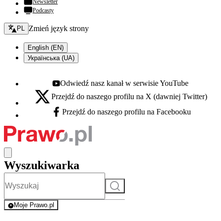
Newsletter
Podcasty
Zmień język - bieżący:
Zmień język strony
PL
English (EN)
Українська (UA)
Odwiedź nasz kanał w serwisie YouTube
Youtube - otwiera się w nowej karcie
Przejdź do naszego profilu na X (dawniej Twitter)
X - otwiera się w nowej karcie
Przejdź do naszego profilu na Facebooku
Facebook - otwiera się w nowej karcie
Wyszukiwarka
Szukaj
Moje Prawo.pl
- rejestracja i logowanie do serwisu