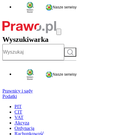
Nasze serwisy
Wyszukiwarka
Szukaj
Nasze serwisy
Prawnicy i sądy
Podatki
PIT
CIT
VAT
Akcyza
Ordynacja
Rachunkowość