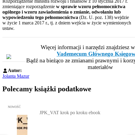
Rozporządzenie ministra rozwoju i finansów z 10 stycznia 2017 r.
zmieniające rozporządzenie
w sprawie wzoru pełnomocnictwa
ogólnego i wzoru zawiadomienia o zmianie, odwołaniu lub
wypowiedzeniu tego pełnomocnictwa
(Dz. U. poz. 138) wejdzie
w życie 1 marca 2017 r., tj. z dniem wejścia w życie wymienionych
ustaw.
Więcej informacji i narzędzi znajdziesz 
Vademecum Głównego Księgow
Bądź na bieżąco ze zmianami prawnymi i korzy
materiałów
Autor:
Jolanta Mazur
Polecamy książki podatkowe
Przejdź do: JPK_VAT krok po kroku ebook, Patrycja Kubiesa - otw
NOWOŚĆ
JPK_VAT krok po kroku ebook