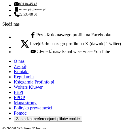
801 04 45 45
Numer telefonu:
redakcja@prawo.pl
Adres email:
22 535 88 00
Numer telefonu:
Śledź nas
Przejdź do naszego profilu na Facebooku
facebook - otwiera się w nowej karcie
Przejdź do naszego profilu na X (dawniej Twitter)
x - otwiera się w nowej karcie
Odwiedź nasz kanał w serwisie YouTube
youtube - otwiera się w nowej karcie
O nas
Zespół
Kontakt
Regulamin
Księgarnia Profinfo.pl
Wolters Kluwer
FEPI
FPOP
Mapa strony
Polityka prywatności
Pomoc
Zarządzaj preferencjami plików cookie
© 2026 Wolters Kluwer