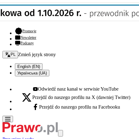
- otwiera się w nowej karcie
Promocje
Newsletter
Podcasty
Zmień język - bieżący:
Zmień język strony
PL
English (EN)
Українська (UA)
Odwiedź nasz kanał w serwisie YouTube
Youtube - otwiera się w nowej karcie
Przejdź do naszego profilu na X (dawniej Twitter)
X - otwiera się w nowej karcie
Przejdź do naszego profilu na Facebooku
Facebook - otwiera się w nowej karcie