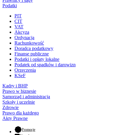
Prawnicy i sądy
Podatki
PIT
CIT
VAT
Akcyza
Ordynacja
Rachunkowość
Doradca podatkowy
Finanse publiczne
Podatki i opłaty lokalne
Podatek od spadków i darowizn
Orzeczenia
KSeF
Kadry i BHP
Prawo w biznesie
Samorząd i administracja
Szkoły i uczelnie
Zdrowie
Prawo dla każdego
Akty Prawne
- otwiera się w nowej karcie
Promocje