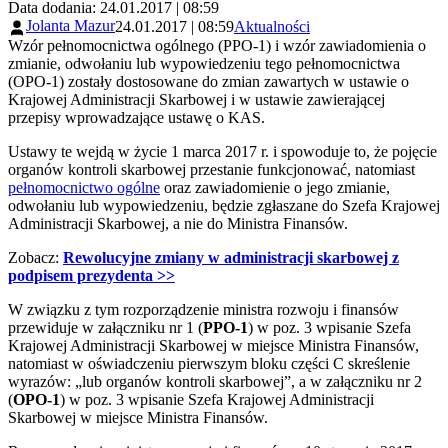
Data dodania: 24.01.2017 | 08:59
Jolanta Mazur
24.01.2017 | 08:59
Aktualności
Wzór pełnomocnictwa ogólnego (PPO-1) i wzór zawiadomienia o
zmianie, odwołaniu lub wypowiedzeniu tego pełnomocnictwa
(OPO-1) zostały dostosowane do zmian zawartych w ustawie o
Krajowej Administracji Skarbowej i w ustawie zawierającej
przepisy wprowadzające ustawę o KAS.
Ustawy te wejdą w życie 1 marca 2017 r. i spowoduje to, że pojęcie
organów kontroli skarbowej przestanie funkcjonować, natomiast
pełnomocnictwo ogólne
oraz zawiadomienie o jego zmianie,
odwołaniu lub wypowiedzeniu, będzie zgłaszane do Szefa Krajowej
Administracji Skarbowej, a nie do Ministra Finansów.
Zobacz:
Rewolucyjne zmiany w administracji skarbowej z
podpisem prezydenta >>
W związku z tym rozporządzenie ministra rozwoju i finansów
przewiduje w załączniku nr 1 (
PPO-1
) w poz. 3 wpisanie Szefa
Krajowej Administracji Skarbowej w miejsce Ministra Finansów,
natomiast w oświadczeniu pierwszym bloku części C skreślenie
wyrazów: „lub organów kontroli skarbowej”, a w załączniku nr 2
(
OPO-1
) w poz. 3 wpisanie Szefa Krajowej Administracji
Skarbowej w miejsce Ministra Finansów.