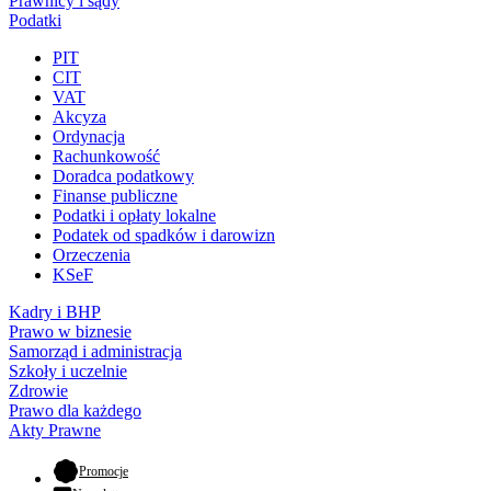
Prawnicy i sądy
Podatki
PIT
CIT
VAT
Akcyza
Ordynacja
Rachunkowość
Doradca podatkowy
Finanse publiczne
Podatki i opłaty lokalne
Podatek od spadków i darowizn
Orzeczenia
KSeF
Kadry i BHP
Prawo w biznesie
Samorząd i administracja
Szkoły i uczelnie
Zdrowie
Prawo dla każdego
Akty Prawne
- otwiera się w nowej karcie
Promocje