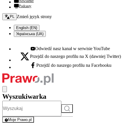
Newsletter
Podcasty
Zmień język - bieżący:
Zmień język strony
PL
English (EN)
Українська (UA)
Odwiedź nasz kanał w serwisie YouTube
Youtube - otwiera się w nowej karcie
Przejdź do naszego profilu na X (dawniej Twitter)
X - otwiera się w nowej karcie
Przejdź do naszego profilu na Facebooku
Facebook - otwiera się w nowej karcie
Wyszukiwarka
Szukaj
Moje Prawo.pl
- rejestracja i logowanie do serwisu