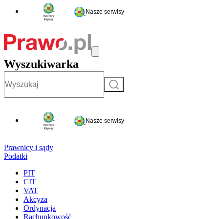
Nasze serwisy
Wyszukiwarka
Szukaj
Nasze serwisy
Prawnicy i sądy
Podatki
PIT
CIT
VAT
Akcyza
Ordynacja
Rachunkowość