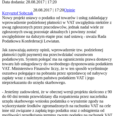
Data dodania: 28.08.2017 | 17:20
28.08.2017 | 17:20
Opinie
Krzysztof Sobczak
Nowy projekt ustawy o podatku od towarów i usług zakładający
wprowadzenie podzielonej płatności w VAT uwzględnia niektóre z
uwag zgłoszonych przez pracodawców, jednak nadal wiele ze
zgłoszonych uwag pozostaje aktualnych i powinny zostać
uwzględnione na dalszym etapie prac nad ustawą - uważa Rada
Podatkowa Konfederacji Lewiatan.
Jak zauważają autorzy opinii, wprowadzenie tzw. podzielonej
płatności (split payment) ma przeciwdziałać oszustwom
podatkowym. System polegać ma na ograniczeniu prawa dostawcy
towaru lub usługodawcy do swobodnego dysponowania podatkiem
VAT. Ministerstwo Finansów liczy, że w ten sposób wyeliminuje
oszustwa polegające na pobraniu przez sprzedawcę od nabywcy
zapłaty wraz z należnym państwu podatkiem VAT i jego
nieprzekazaniu do urzędu skarbowego.
- Jesteśmy zadowoleni, że w obecnej wersji projektu skrócono z 90
do 60 dni termin przewidziany dla rozpatrzenia przez naczelnika
urzędu skarbowego wniosku podatnika o wyrażenie zgody na
wykorzystanie środków zgromadzonych na rachunku VAT na cele
inne niż związane z zapłatą tego podatku oraz z odstąpienia od
możliwości przedłużania terminu zwrotu podatku na rachunek VAT