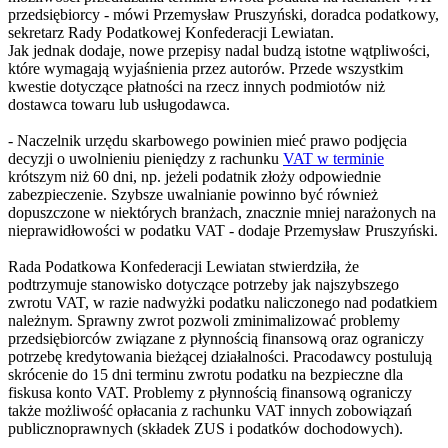
przedsiębiorcy - mówi Przemysław Pruszyński, doradca podatkowy,
sekretarz Rady Podatkowej Konfederacji Lewiatan.
Jak jednak dodaje, nowe przepisy nadal budzą istotne wątpliwości,
które wymagają wyjaśnienia przez autorów. Przede wszystkim
kwestie dotyczące płatności na rzecz innych podmiotów niż
dostawca towaru lub usługodawca.
- Naczelnik urzędu skarbowego powinien mieć prawo podjęcia
decyzji o uwolnieniu pieniędzy z rachunku
VAT w terminie
krótszym niż 60 dni, np. jeżeli podatnik złoży odpowiednie
zabezpieczenie. Szybsze uwalnianie powinno być również
dopuszczone w niektórych branżach, znacznie mniej narażonych na
nieprawidłowości w podatku VAT - dodaje Przemysław Pruszyński.
Rada Podatkowa Konfederacji Lewiatan stwierdziła, że
podtrzymuje stanowisko dotyczące potrzeby jak najszybszego
zwrotu VAT, w razie nadwyżki podatku naliczonego nad podatkiem
należnym. Sprawny zwrot pozwoli zminimalizować problemy
przedsiębiorców związane z płynnością finansową oraz ograniczy
potrzebę kredytowania bieżącej działalności. Pracodawcy postulują
skrócenie do 15 dni terminu zwrotu podatku na bezpieczne dla
fiskusa konto VAT. Problemy z płynnością finansową ograniczy
także możliwość opłacania z rachunku VAT innych zobowiązań
publicznoprawnych (składek ZUS i podatków dochodowych).