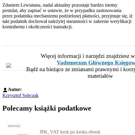
Zdaniem Lewiatana, nadal aktualny pozostaje bardzo istotny
postulat, aby zapisać w ustawie, że w przypadku zastosowania
przez podatnika mechanizmu podzielonej płatności, przyjmuje się, iż
taki podatnik dochował należytej staranności w zakresie weryfikacji
kontrahenta i okoliczności transakcji.
Więcej informacji i narzędzi znajdziesz 
Vademecum Głównego Księgow
Bądź na bieżąco ze zmianami prawnymi i korzy
materiałów
Autor:
Krzysztof Sobczak
Polecamy książki podatkowe
Przejdź do: JPK_VAT krok po kroku ebook, Patrycja Kubiesa - otw
NOWOŚĆ
JPK_VAT krok po kroku ebook