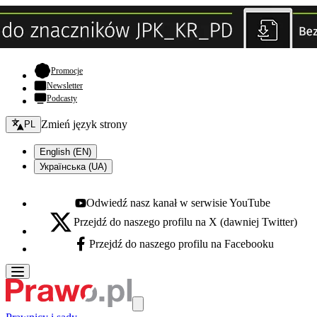
- otwiera się w nowej karcie
Promocje
Newsletter
Podcasty
Zmień język - bieżący:
Zmień język strony
PL
English (EN)
Українська (UA)
Odwiedź nasz kanał w serwisie YouTube
Youtube - otwiera się w nowej karcie
Przejdź do naszego profilu na X (dawniej Twitter)
X - otwiera się w nowej karcie
Przejdź do naszego profilu na Facebooku
Facebook - otwiera się w nowej karcie