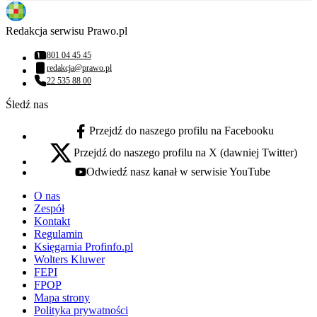
Redakcja serwisu Prawo.pl
801 04 45 45
Numer telefonu:
redakcja@prawo.pl
Adres email:
22 535 88 00
Numer telefonu:
Śledź nas
Przejdź do naszego profilu na Facebooku
facebook - otwiera się w nowej karcie
Przejdź do naszego profilu na X (dawniej Twitter)
x - otwiera się w nowej karcie
Odwiedź nasz kanał w serwisie YouTube
youtube - otwiera się w nowej karcie
O nas
Zespół
Kontakt
Regulamin
Księgarnia Profinfo.pl
Wolters Kluwer
FEPI
FPOP
Mapa strony
Polityka prywatności