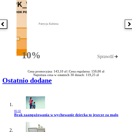
Patrycja Kubiesa
Poprzednia książka
N
10%
Sprawdź
Rabatu
Cena promocyjna: 143,10 zł |
Cena regularna: 159,00 zł
Najniższa cena w ostatnich 30 dniach: 119,25 zł
Ostatnio dodane
05:32
Przejdź do artykułu:
Brak zaangażowania w wychowanie dziecka to jeszcze za mało