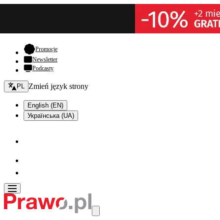
- otwiera się w nowej karcie
Promocje
Newsletter
Podcasty
Zmień język - bieżący:
Zmień język strony
PL
English (EN)
Українська (UA)