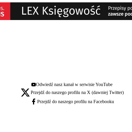
Odwiedź nasz kanał w serwisie YouTube
Youtube - otwiera się w nowej karcie
Przejdź do naszego profilu na X (dawniej Twitter)
X - otwiera się w nowej karcie
Przejdź do naszego profilu na Facebooku
Facebook - otwiera się w nowej karcie