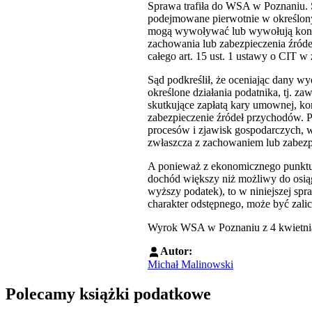
Sprawa trafiła do WSA w Poznaniu. S
podejmowane pierwotnie w określon
mogą wywoływać lub wywołują koniec
zachowania lub zabezpieczenia źród
całego art. 15 ust. 1 ustawy o CIT 
Sąd podkreślił, że oceniając dany 
określone działania podatnika, tj.
skutkujące zapłatą kary umownej, ko
zabezpieczenie źródeł przychodów. 
procesów i zjawisk gospodarczych, w
zwłaszcza z zachowaniem lub zabezp
A ponieważ z ekonomicznego punktu 
dochód większy niż możliwy do osią
wyższy podatek), to w niniejszej sp
charakter odstępnego, może być zali
Wyrok WSA w Poznaniu z 4 kwietnia
Autor:
Michał Malinowski
Polecamy książki podatkowe