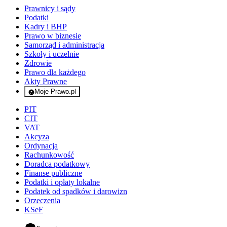
Prawnicy i sądy
Podatki
Kadry i BHP
Prawo w biznesie
Samorząd i administracja
Szkoły i uczelnie
Zdrowie
Prawo dla każdego
Akty Prawne
Moje Prawo.pl
- rejestracja i logowanie do serwisu
PIT
CIT
VAT
Akcyza
Ordynacja
Rachunkowość
Doradca podatkowy
Finanse publiczne
Podatki i opłaty lokalne
Podatek od spadków i darowizn
Orzeczenia
KSeF