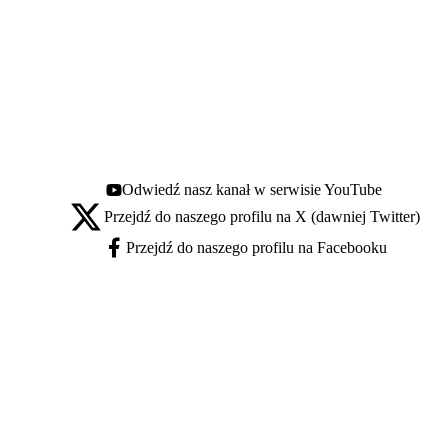
Odwiedź nasz kanał w serwisie YouTube
Youtube - otwiera się w nowej karcie
Przejdź do naszego profilu na X (dawniej Twitter)
X - otwiera się w nowej karcie
Przejdź do naszego profilu na Facebooku
Facebook - otwiera się w nowej karcie