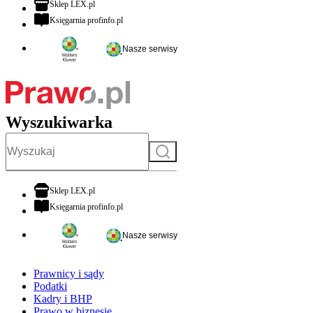
otwiera się w nowej karcie
Sklep LEX.pl
otwiera się w nowej karcie
Księgarnia profinfo.pl
Nasze serwisy
Wyszukiwarka
Szukaj
otwiera się w nowej karcie
Sklep LEX.pl
otwiera się w nowej karcie
Księgarnia profinfo.pl
Nasze serwisy
Prawnicy i sądy
Podatki
Kadry i BHP
Prawo w biznesie