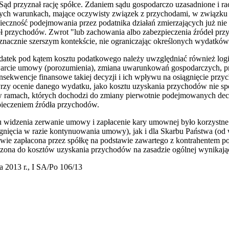
ąd przyznał rację spółce. Zdaniem sądu gospodarczo uzasadnione i ra
ych warunkach, mające oczywisty związek z przychodami, w związku 
zność podejmowania przez podatnika działań zmierzających już nie d
eł przychodów. Zwrot "lub zachowania albo zabezpieczenia źródeł pr
w znacznie szerszym kontekście, nie ograniczając określonych wydatkó
wydatek pod kątem kosztu podatkowego należy uwzględniać również lo
 zawarcie umowy (porozumienia), zmiana uwarunkowań gospodarczych, 
nsekwencje finansowe takiej decyzji i ich wpływu na osiągnięcie prz
Przy ocenie danego wydatku, jako kosztu uzyskania przychodów nie s
 ramach, których dochodzi do zmiany pierwotnie podejmowanych decyzj
ieczeniem źródła przychodów.
widzenia zerwanie umowy i zapłacenie kary umownej było korzystne 
gnięcia w razie kontynuowania umowy), jak i dla Skarbu Państwa (od
rawie zapłacona przez spółkę na podstawie zawartego z kontrahentem 
czona do kosztów uzyskania przychodów na zasadzie ogólnej wynikającej
 2013 r., I SA/Po 106/13