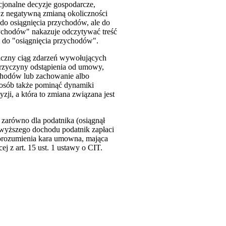
cjonalne decyzje gospodarcze,
z negatywną zmianą okoliczności
o osiągnięcia przychodów, ale do
zychodów" nakazuje odczytywać treść
w do "osiągnięcia przychodów".
giczny ciąg zdarzeń wywołujących
przyczyny odstąpienia od umowy,
ychodów lub zachowanie albo
posób także pominąć dynamiki
i, a która to zmiana związana jest
zarówno dla podatnika (osiągnął
 wyższego dochodu podatnik zapłaci
porozumienia kara umowna, mająca
 z art. 15 ust. 1 ustawy o CIT.