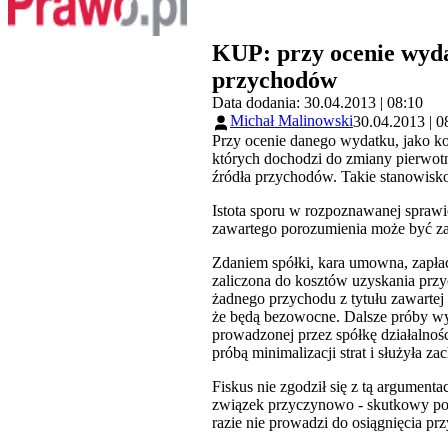
KUP: przy ocenie wyda
przychodów
Data dodania: 30.04.2013 | 08:10
Michał Malinowski
30.04.2013 | 0
Przy ocenie danego wydatku, jako k
których dochodzi do zmiany pierwot
źródła przychodów. Takie stanowisk
Istota sporu w rozpoznawanej spraw
zawartego porozumienia może być zal
Zdaniem spółki, kara umowna, zapła
zaliczona do kosztów uzyskania przyc
żadnego przychodu z tytułu zawartej 
że będą bezowocne. Dalsze próby w
prowadzonej przez spółkę działalnoś
próbą minimalizacji strat i służyła 
Fiskus nie zgodził się z tą argumenta
związek przyczynowo - skutkowy po
razie nie prowadzi do osiągnięcia p