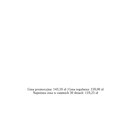
iera się w nowym oknie
Cena promocyjna: 143,10 zł |
Cena regularna: 159,00 zł
Najniższa cena w ostatnich 30 dniach: 119,25 zł