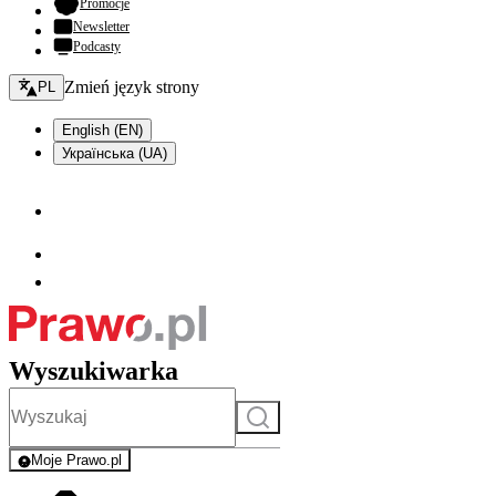
- otwiera się w nowej karcie
Promocje
Newsletter
Podcasty
Zmień język - bieżący:
Zmień język strony
PL
English (EN)
Українська (UA)
Wyszukiwarka
Szukaj
Moje Prawo.pl
- rejestracja i logowanie do serwisu