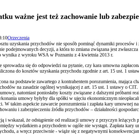
tku ważne jest też zachowanie lub zabezpie
8:10
Orzeczenia
osztu uzyskania przychodów nie sposób pominąć dynamiki procesów i
nie podejmowanych decyzji, a która to zmiana związana jest zwłaszcz
o wynika z wyroku WSA w Poznaniu z 4 kwietnia 2013 r.
ie sprowadza się do odpowiedzi na pytanie, czy kara umowna zapłacon
iczona do kosztów uzyskania przychodu zgodnie z art. 15 ust. 1 usta
cona na podstawie zawartego z kontrahentem porozumienia, mająca ch
hodów na zasadzie ogólnej wynikającej z art. 15 ust. 1 ustawy o CIT.
umowy, natomiast poniosłaby koszty związane z dalszymi próbami realiz
ykonania umowy byłyby dla spółki w ujęciu ekonomicznym nieopłacal
ci. W takim aspekcie zawarcie porozumienia i zapłata kary umownej n
zachowaniu i zabezpieczeniu źródła przychodów – działalności gospodar
cją i wskazał, że odstąpienie od realizacji umowy z przyczyn leżących 
między wydatkiem a przychodem w ogóle nie wystąpi. Zapłata kary
rzychodu, a wręcz przeciwnie - wiąże się z negatywnymi konsekwencjam