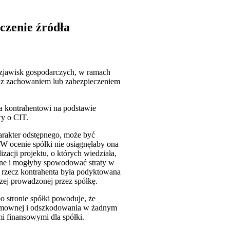
czenie źródła
 zjawisk gospodarczych, w ramach
a z zachowaniem lub zabezpieczeniem
a kontrahentowi na podstawie
wy o CIT.
arakter odstępnego, może być
 W ocenie spółki nie osiągnęłaby ona
acji projektu, o których wiedziała,
ne i mogłyby spowodować straty w
a rzecz kontrahenta była podyktowana
czej prowadzonej przez spółkę.
po stronie spółki powoduje, że
 umownej i odszkodowania w żadnym
i finansowymi dla spółki.