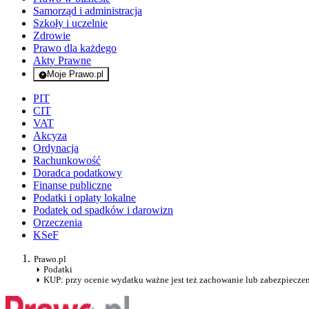
Samorząd i administracja
Szkoły i uczelnie
Zdrowie
Prawo dla każdego
Akty Prawne
Moje Prawo.pl
- rejestracja i logowanie do serwisu
PIT
CIT
VAT
Akcyza
Ordynacja
Rachunkowość
Doradca podatkowy
Finanse publiczne
Podatki i opłaty lokalne
Podatek od spadków i darowizn
Orzeczenia
KSeF
Prawo.pl
Podatki
KUP: przy ocenie wydatku ważne jest też zachowanie lub zabezpiecze