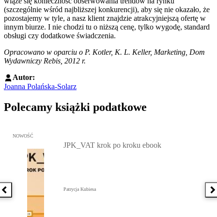
wiąże się konieczność obserwowania trendów na rynku
(szczególnie wśród najbliższej konkurencji), aby się nie okazało, że
pozostajemy w tyle, a nasz klient znajdzie atrakcyjniejszą ofertę w
innym biurze. I nie chodzi tu o niższą cenę, tylko wygodę, standard
obsługi czy dodatkowe świadczenia.
Opracowano w oparciu o P. Kotler, K. L. Keller, Marketing, Dom
Wydawniczy Rebis, 2012 r.
Autor:
Joanna Polańska-Solarz
Polecamy książki podatkowe
Przejdź do: JPK_VAT krok po kroku ebook, Patrycja Kubiesa - otw
NOWOŚĆ
JPK_VAT krok po kroku ebook
Patrycja Kubiesa
Poprzednia książka
N