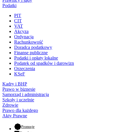
Prawnicy i sądy
Podatki
PIT
CIT
VAT
Akcyza
Ordynacja
Rachunkowość
Doradca podatkowy
Finanse publiczne
Podatki i opłaty lokalne
Podatek od spadków i darowizn
Orzeczenia
KSeF
Kadry i BHP
Prawo w biznesie
Samorząd i administracja
Szkoły i uczelnie
Zdrowie
Prawo dla każdego
Akty Prawne
- otwiera się w nowej karcie
Promocje