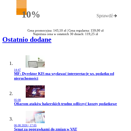
10%
Sprawdź
Rabatu
Cena promocyjna: 143,10 zł |
Cena regularna: 159,00 zł
Najniższa cena w ostatnich 30 dniach: 119,25 zł
Ostatnio dodane
14:47
Przejdź do artykułu:
MF: Dyrektor KIS ma wydawać interpretacje ws. podatku od
nieruchomości
05:08
Przejdź do artykułu:
Ofiarom ataków hakerskich trudno odliczyć koszty podatkowe
06.08.2026 | 17:05
Przejdź do artykułu:
Senat za poprawkami do zmian w VAT