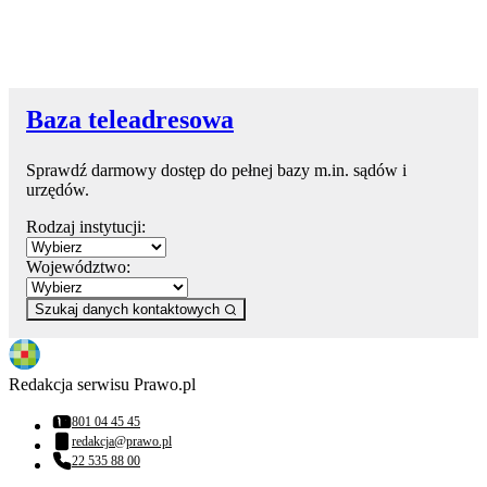
Baza teleadresowa
Sprawdź darmowy dostęp do pełnej bazy m.in. sądów i
urzędów.
Rodzaj instytucji:
Województwo:
Szukaj danych kontaktowych
Redakcja serwisu Prawo.pl
801 04 45 45
Numer telefonu:
redakcja@prawo.pl
Adres email:
22 535 88 00
Numer telefonu: