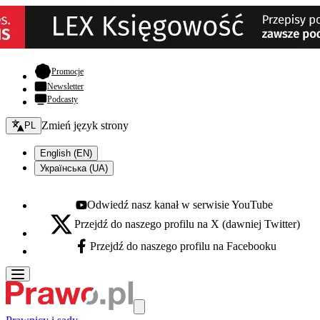
- otwiera się w nowej karcie
Promocje
Newsletter
Podcasty
Zmień język - bieżący:
Zmień język strony
PL
English (EN)
Українська (UA)
Odwiedź nasz kanał w serwisie YouTube
Youtube - otwiera się w nowej karcie
Przejdź do naszego profilu na X (dawniej Twitter)
X - otwiera się w nowej karcie
Przejdź do naszego profilu na Facebooku
Facebook - otwiera się w nowej karcie