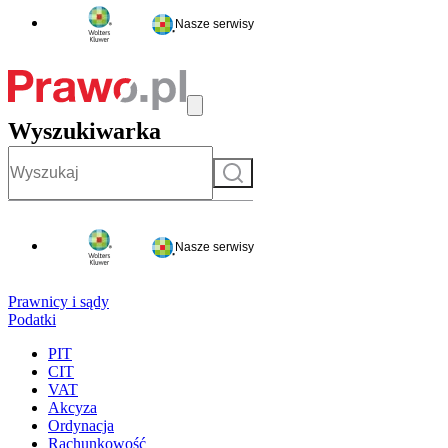
Nasze serwisy
Wyszukiwarka
Szukaj
Nasze serwisy
Prawnicy i sądy
Podatki
PIT
CIT
VAT
Akcyza
Ordynacja
Rachunkowość