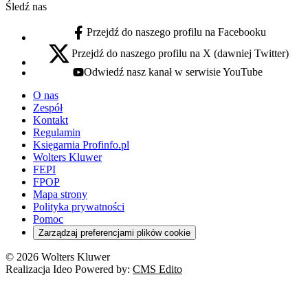
Śledź nas
Przejdź do naszego profilu na Facebooku
facebook - otwiera się w nowej karcie
Przejdź do naszego profilu na X (dawniej Twitter)
x - otwiera się w nowej karcie
Odwiedź nasz kanał w serwisie YouTube
youtube - otwiera się w nowej karcie
O nas
Zespół
Kontakt
Regulamin
Księgarnia Profinfo.pl
Wolters Kluwer
FEPI
FPOP
Mapa strony
Polityka prywatności
Pomoc
Zarządzaj preferencjami plików cookie
© 2026 Wolters Kluwer
Realizacja Ideo Powered by:
CMS Edito