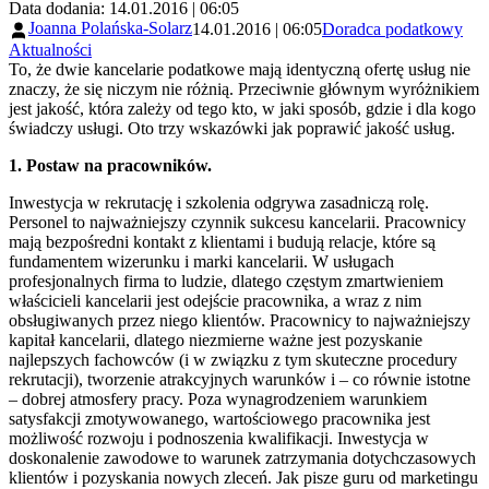
Data dodania: 14.01.2016 | 06:05
Joanna Polańska-Solarz
14.01.2016 | 06:05
Doradca podatkowy
Aktualności
To, że dwie kancelarie podatkowe mają identyczną ofertę usług nie
znaczy, że się niczym nie różnią. Przeciwnie głównym wyróżnikiem
jest jakość, która zależy od tego kto, w jaki sposób, gdzie i dla kogo
świadczy usługi. Oto trzy wskazówki jak poprawić jakość usług.
1. Postaw na pracowników.
Inwestycja w rekrutację i szkolenia odgrywa zasadniczą rolę.
Personel to najważniejszy czynnik sukcesu kancelarii. Pracownicy
mają bezpośredni kontakt z klientami i budują relacje, które są
fundamentem wizerunku i marki kancelarii. W usługach
profesjonalnych firma to ludzie, dlatego częstym zmartwieniem
właścicieli kancelarii jest odejście pracownika, a wraz z nim
obsługiwanych przez niego klientów. Pracownicy to najważniejszy
kapitał kancelarii, dlatego niezmierne ważne jest pozyskanie
najlepszych fachowców (i w związku z tym skuteczne procedury
rekrutacji), tworzenie atrakcyjnych warunków i – co równie istotne
– dobrej atmosfery pracy. Poza wynagrodzeniem warunkiem
satysfakcji zmotywowanego, wartościowego pracownika jest
możliwość rozwoju i podnoszenia kwalifikacji. Inwestycja w
doskonalenie zawodowe to warunek zatrzymania dotychczasowych
klientów i pozyskania nowych zleceń. Jak pisze guru od marketingu