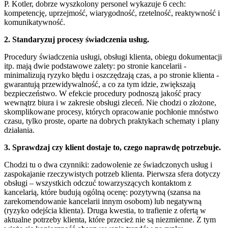
P. Kotler, dobrze wyszkolony personel wykazuje 6 cech:
kompetencję, uprzejmość, wiarygodność, rzetelność, reaktywność i
komunikatywność.
2. Standaryzuj procesy świadczenia usług.
Procedury świadczenia usługi, obsługi klienta, obiegu dokumentacji
itp. mają dwie podstawowe zalety: po stronie kancelarii -
minimalizują ryzyko błędu i oszczędzają czas, a po stronie klienta -
gwarantują przewidywalność, a co za tym idzie, zwiększają
bezpieczeństwo. W efekcie procedury podnoszą jakość pracy
wewnątrz biura i w zakresie obsługi zleceń. Nie chodzi o złożone,
skomplikowane procesy, których opracowanie pochłonie mnóstwo
czasu, tylko proste, oparte na dobrych praktykach schematy i plany
działania.
3. Sprawdzaj czy klient dostaje to, czego naprawdę potrzebuje.
Chodzi tu o dwa czynniki: zadowolenie ze świadczonych usług i
zaspokajanie rzeczywistych potrzeb klienta. Pierwsza sfera dotyczy
obsługi – wszystkich odczuć towarzyszących kontaktom z
kancelarią, które budują ogólną ocenę: pozytywną (szansa na
zarekomendowanie kancelarii innym osobom) lub negatywną
(ryzyko odejścia klienta). Druga kwestia, to trafienie z ofertą w
aktualne potrzeby klienta, które przecież nie są niezmienne. Z tym