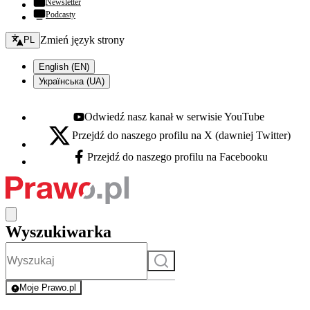
Newsletter
Podcasty
Zmień język - bieżący:
Zmień język strony
PL
English (EN)
Українська (UA)
Odwiedź nasz kanał w serwisie YouTube
Youtube - otwiera się w nowej karcie
Przejdź do naszego profilu na X (dawniej Twitter)
X - otwiera się w nowej karcie
Przejdź do naszego profilu na Facebooku
Facebook - otwiera się w nowej karcie
Wyszukiwarka
Szukaj
Moje Prawo.pl
- rejestracja i logowanie do serwisu