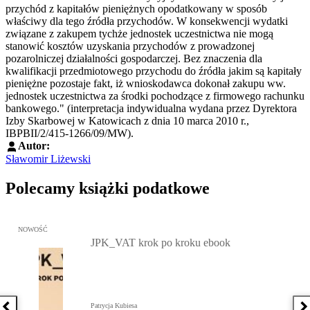
przychód z kapitałów pieniężnych opodatkowany w sposób
właściwy dla tego źródła przychodów. W konsekwencji wydatki
związane z zakupem tychże jednostek uczestnictwa nie mogą
stanowić kosztów uzyskania przychodów z prowadzonej
pozarolniczej działalności gospodarczej. Bez znaczenia dla
kwalifikacji przedmiotowego przychodu do źródła jakim są kapitały
pieniężne pozostaje fakt, iż wnioskodawca dokonał zakupu ww.
jednostek uczestnictwa za środki pochodzące z firmowego rachunku
bankowego." (interpretacja indywidualna wydana przez Dyrektora
Izby Skarbowej w Katowicach z dnia 10 marca 2010 r.,
IBPBII/2/415-1266/09/MW).
Autor:
Sławomir Liżewski
Polecamy książki podatkowe
Przejdź do: JPK_VAT krok po kroku ebook, Patrycja Kubiesa - otw
NOWOŚĆ
JPK_VAT krok po kroku ebook
Patrycja Kubiesa