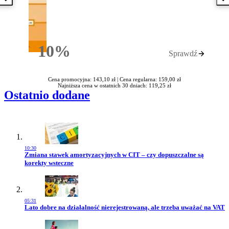
Poprzednia książka
N
10%
Sprawdź
Rabatu
Cena promocyjna: 143,10 zł |
Cena regularna: 159,00 zł
Najniższa cena w ostatnich 30 dniach: 119,25 zł
Ostatnio dodane
10:30
Przejdź do artykułu:
Zmiana stawek amortyzacyjnych w CIT – czy dopuszczalne są
korekty wsteczne
05:31
Przejdź do artykułu:
Lato dobre na działalność nierejestrowaną, ale trzeba uważać na VAT