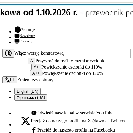
- otwiera się w nowej karcie
Promocje
Newsletter
Podcasty
Włącz wersję kontrastową
Przywróć domyślny rozmiar czcionki
A
Powiększenie czcionki do 110%
A+
Powiększenie czcionki do 120%
A++
Zmień język - bieżący:
Zmień język strony
PL
English (EN)
Українська (UA)
Odwiedź nasz kanał w serwisie YouTube
Youtube - otwiera się w nowej karcie
Przejdź do naszego profilu na X (dawniej Twitter)
X - otwiera się w nowej karcie
Przejdź do naszego profilu na Facebooku
Facebook - otwiera się w nowej karcie