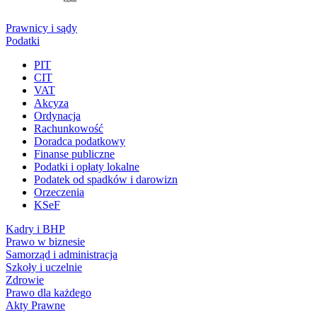
Prawnicy i sądy
Podatki
PIT
CIT
VAT
Akcyza
Ordynacja
Rachunkowość
Doradca podatkowy
Finanse publiczne
Podatki i opłaty lokalne
Podatek od spadków i darowizn
Orzeczenia
KSeF
Kadry i BHP
Prawo w biznesie
Samorząd i administracja
Szkoły i uczelnie
Zdrowie
Prawo dla każdego
Akty Prawne