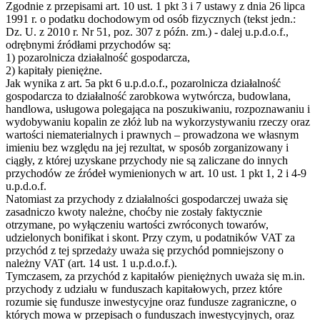
Zgodnie z przepisami art. 10 ust. 1 pkt 3 i 7 ustawy z dnia 26 lipca
1991 r. o podatku dochodowym od osób fizycznych (tekst jedn.:
Dz. U. z 2010 r. Nr 51, poz. 307 z późn. zm.) - dalej u.p.d.o.f.,
odrębnymi źródłami przychodów są:
1) pozarolnicza działalność gospodarcza,
2) kapitały pieniężne.
Jak wynika z art. 5a pkt 6 u.p.d.o.f., pozarolnicza działalność
gospodarcza to działalność zarobkowa wytwórcza, budowlana,
handlowa, usługowa polegająca na poszukiwaniu, rozpoznawaniu i
wydobywaniu kopalin ze złóż lub na wykorzystywaniu rzeczy oraz
wartości niematerialnych i prawnych – prowadzona we własnym
imieniu bez względu na jej rezultat, w sposób zorganizowany i
ciągły, z której uzyskane przychody nie są zaliczane do innych
przychodów ze źródeł wymienionych w art. 10 ust. 1 pkt 1, 2 i 4-9
u.p.d.o.f.
Natomiast za przychody z działalności gospodarczej uważa się
zasadniczo kwoty należne, choćby nie zostały faktycznie
otrzymane, po wyłączeniu wartości zwróconych towarów,
udzielonych bonifikat i skont. Przy czym, u podatników VAT za
przychód z tej sprzedaży uważa się przychód pomniejszony o
należny VAT (art. 14 ust. 1 u.p.d.o.f.).
Tymczasem, za przychód z kapitałów pieniężnych uważa się m.in.
przychody z udziału w funduszach kapitałowych, przez które
rozumie się fundusze inwestycyjne oraz fundusze zagraniczne, o
których mowa w przepisach o funduszach inwestycyjnych, oraz