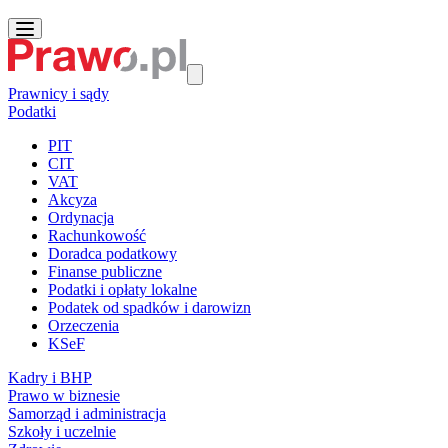
Prawnicy i sądy
Podatki
PIT
CIT
VAT
Akcyza
Ordynacja
Rachunkowość
Doradca podatkowy
Finanse publiczne
Podatki i opłaty lokalne
Podatek od spadków i darowizn
Orzeczenia
KSeF
Kadry i BHP
Prawo w biznesie
Samorząd i administracja
Szkoły i uczelnie