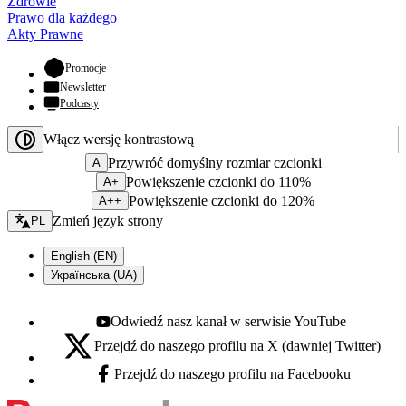
Zdrowie
Prawo dla każdego
Akty Prawne
- otwiera się w nowej karcie
Promocje
Newsletter
Podcasty
Włącz wersję kontrastową
Przywróć domyślny rozmiar czcionki
A
Powiększenie czcionki do 110%
A+
Powiększenie czcionki do 120%
A++
Zmień język - bieżący:
Zmień język strony
PL
English (EN)
Українська (UA)
Odwiedź nasz kanał w serwisie YouTube
Youtube - otwiera się w nowej karcie
Przejdź do naszego profilu na X (dawniej Twitter)
X - otwiera się w nowej karcie
Przejdź do naszego profilu na Facebooku
Facebook - otwiera się w nowej karcie