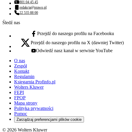
801 04 45 45
Numer telefonu:
redakcja@prawo.pl
Adres email:
22 535 88 00
Numer telefonu:
Śledź nas
Przejdź do naszego profilu na Facebooku
facebook - otwiera się w nowej karcie
Przejdź do naszego profilu na X (dawniej Twitter)
x - otwiera się w nowej karcie
Odwiedź nasz kanał w serwisie YouTube
youtube - otwiera się w nowej karcie
O nas
Zespół
Kontakt
Regulamin
Księgarnia Profinfo.pl
Wolters Kluwer
FEPI
FPOP
Mapa strony
Polityka prywatności
Pomoc
Zarządzaj preferencjami plików cookie
© 2026 Wolters Kluwer