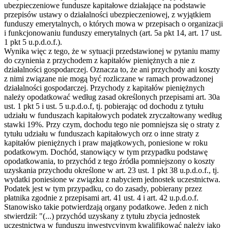
ubezpieczeniowe fundusze kapitałowe działające na podstawie
przepisów ustawy o działalności ubezpieczeniowej, z wyjątkiem
funduszy emerytalnych, o których mowa w przepisach o organizacji
i funkcjonowaniu funduszy emerytalnych (art. 5a pkt 14, art. 17 ust.
1 pkt 5 u.p.d.o.f.).
Wynika więc z tego, że w sytuacji przedstawionej w pytaniu mamy
do czynienia z przychodem z kapitałów pieniężnych a nie z
działalności gospodarczej. Oznacza to, że ani przychody ani koszty
z nimi związane nie mogą być rozliczane w ramach prowadzonej
działalności gospodarczej. Przychody z kapitałów pieniężnych
należy opodatkować według zasad określonych przepisami art. 30a
ust. 1 pkt 5 i ust. 5 u.p.d.o.f, tj. pobierając od dochodu z tytułu
udziału w funduszach kapitałowych podatek zryczałtowany według
stawki 19%. Przy czym, dochodu tego nie pomniejsza się o straty z
tytułu udziału w funduszach kapitałowych orz o inne straty z
kapitałów pieniężnych i praw majątkowych, poniesione w roku
podatkowym. Dochód, stanowiący w tym przypadku podstawę
opodatkowania, to przychód z tego źródła pomniejszony o koszty
uzyskania przychodu określone w art. 23 ust. 1 pkt 38 u.p.d.o.f., tj.
wydatki poniesione w związku z nabyciem jednostek uczestnictwa.
Podatek jest w tym przypadku, co do zasady, pobierany przez
płatnika zgodnie z przepisami art. 41 ust. 4 i art. 42 u.p.d.o.f.
Stanowisko takie potwierdzają organy podatkowe. Jeden z nich
stwierdził: "(...) przychód uzyskany z tytułu zbycia jednostek
uczestnictwa w funduszu inwestycyjnym kwalifikować należy jako