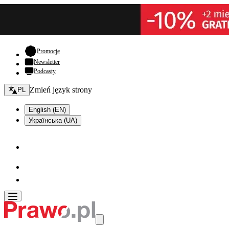
- otwiera się w nowej karcie
Promocje
Newsletter
Podcasty
Zmień język - bieżący:
Zmień język strony
PL
English (EN)
Українська (UA)