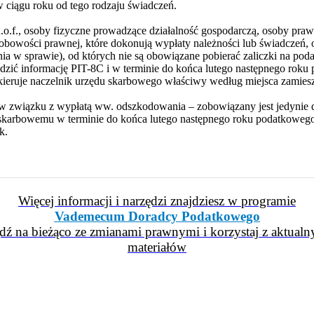
 ciągu roku od tego rodzaju świadczeń.
d.o.f., osoby fizyczne prowadzące działalność gospodarczą, osoby prawn
obowości prawnej, które dokonują wypłaty należności lub świadczeń, o
nia w sprawie), od których nie są obowiązane pobierać zaliczki na pod
zić informację PIT-8C i w terminie do końca lutego następnego roku
eruje naczelnik urzędu skarbowego właściwy według miejsca zamieszk
w związku z wypłatą ww. odszkodowania – zobowiązany jest jedynie d
i skarbowemu w terminie do końca lutego następnego roku podatkowego
k.
Więcej informacji i narzędzi znajdziesz w programie
Vademecum Doradcy Podatkowego
dź na bieżąco ze zmianami prawnymi i korzystaj z aktualn
materiałów