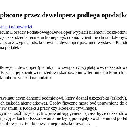
płacone przez dewelopera podlega opodatk
ania i odpowiedzi
emecum Doradcy PodatkowegoDeweloper wypłacił klientowi odszkodow
y uszkodzenia na nieruchomej części okna. Klient nie chciał dokonyw
ązku z wypłatą odszkodowania deweloper powinien wystawić PIT?Jeśl
 na podatek?
datkowych, deweloper (płatnik) – w związku z wypłatą ww. odszkodowa
zekazania jej klientowi i urzędowi skarbowemu w terminie do końca l
k poboru zaliczki na podatek.
zysługującym danemu podmiotowi, który doznał uszczerbku (szkody),
ach (szkoda niemajątkowa). Osoby fizyczne mogą być uprawnione do 
ustaw (m.in. z Kodeksu pracy czy Kodeksu cywilnego).
ym od osób fizycznych wprowadzają generalną zasadę, że odszkodowa
ch przypadkach odszkodowania nie będą podlegały zwolnieniu od podatk
m skarbowym z tytułu otrzymanego odszkodowania.