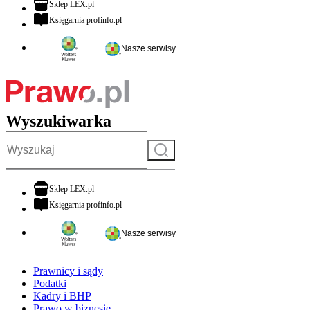
otwiera się w nowej karcie
Sklep LEX.pl
otwiera się w nowej karcie
Księgarnia profinfo.pl
Nasze serwisy
Wyszukiwarka
Szukaj
otwiera się w nowej karcie
Sklep LEX.pl
otwiera się w nowej karcie
Księgarnia profinfo.pl
Nasze serwisy
Prawnicy i sądy
Podatki
Kadry i BHP
Prawo w biznesie