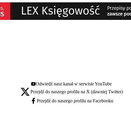
Odwiedź nasz kanał w serwisie YouTube
Youtube - otwiera się w nowej karcie
Przejdź do naszego profilu na X (dawniej Twitter)
X - otwiera się w nowej karcie
Przejdź do naszego profilu na Facebooku
Facebook - otwiera się w nowej karcie