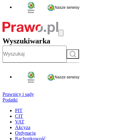
Nasze serwisy
Wyszukiwarka
Szukaj
Nasze serwisy
Prawnicy i sądy
Podatki
PIT
CIT
VAT
Akcyza
Ordynacja
Rachunkowość