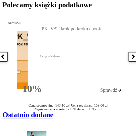
Polecamy książki podatkowe
Przejdź do: JPK_VAT krok po kroku ebook, Patrycja Kubiesa - otw
NOWOŚĆ
JPK_VAT krok po kroku ebook
Patrycja Kubiesa
Poprzednia książka
N
10%
Sprawdź
Rabatu
Cena promocyjna: 143,10 zł |
Cena regularna: 159,00 zł
Najniższa cena w ostatnich 30 dniach: 119,25 zł
Ostatnio dodane