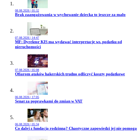
08.08.2026 | 05:32
Przejdź do artykułu:
Brak zaangażowania w wychowanie dziecka to jeszcze za mało
07.08.2026 | 14:47
Przejdź do artykułu:
MF: Dyrektor KIS ma wydawać interpretacje ws. podatku od
nieruchomości
07.08.2026 | 05:08
Przejdź do artykułu:
Ofiarom ataków hakerskich trudno odliczyć koszty podatkowe
06.08.2026 | 17:05
Przejdź do artykułu:
Senat za poprawkami do zmian w VAT
06.08.2026 | 05:34
Przejdź do artykułu:
Co dalej z fundacją rodzinną? Chaotyczne zapowiedzi jej nie pomogą