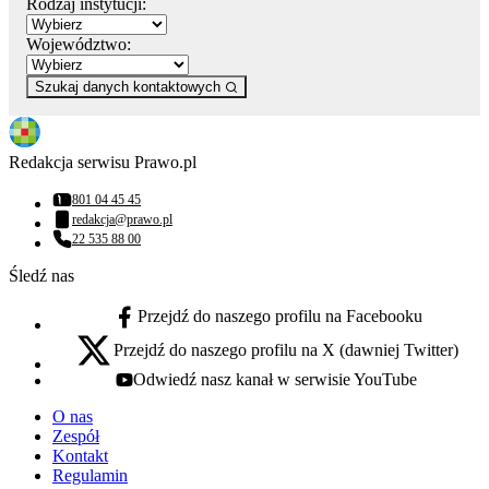
Rodzaj instytucji:
Województwo:
Szukaj danych kontaktowych
Redakcja serwisu Prawo.pl
801 04 45 45
Numer telefonu:
redakcja@prawo.pl
Adres email:
22 535 88 00
Numer telefonu:
Śledź nas
Przejdź do naszego profilu na Facebooku
facebook - otwiera się w nowej karcie
Przejdź do naszego profilu na X (dawniej Twitter)
x - otwiera się w nowej karcie
Odwiedź nasz kanał w serwisie YouTube
youtube - otwiera się w nowej karcie
O nas
Zespół
Kontakt
Regulamin