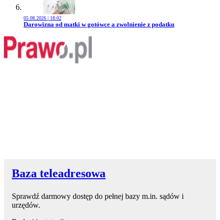
05.08.2026 | 18:02
Przejdź do artykułu:
Darowizna od matki w gotówce a zwolnienie z podatku
Baza teleadresowa
Sprawdź darmowy dostęp do pełnej bazy m.in. sądów i
urzędów.