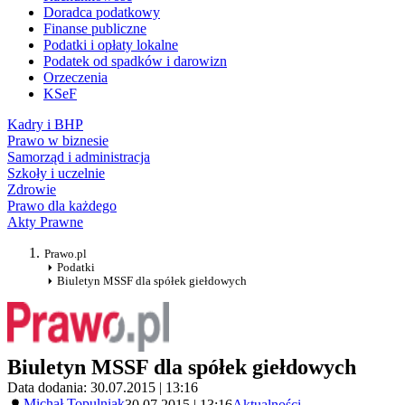
Doradca podatkowy
Finanse publiczne
Podatki i opłaty lokalne
Podatek od spadków i darowizn
Orzeczenia
KSeF
Kadry i BHP
Prawo w biznesie
Samorząd i administracja
Szkoły i uczelnie
Zdrowie
Prawo dla każdego
Akty Prawne
Prawo.pl
Podatki
Biuletyn MSSF dla spółek giełdowych
Biuletyn MSSF dla spółek giełdowych
Data dodania: 30.07.2015 | 13:16
Michał Topulniak
30.07.2015 | 13:16
Aktualności