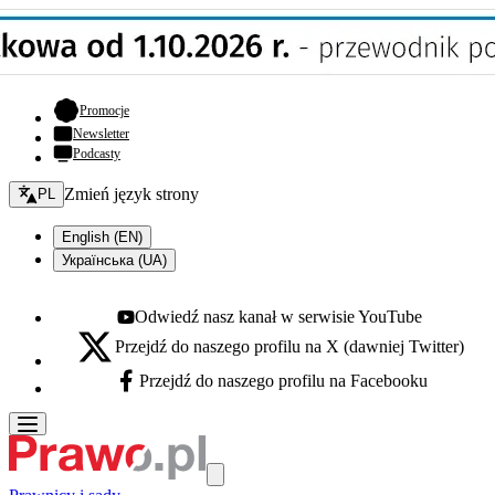
- otwiera się w nowej karcie
Promocje
Newsletter
Podcasty
Zmień język - bieżący:
Zmień język strony
PL
English (EN)
Українська (UA)
Odwiedź nasz kanał w serwisie YouTube
Youtube - otwiera się w nowej karcie
Przejdź do naszego profilu na X (dawniej Twitter)
X - otwiera się w nowej karcie
Przejdź do naszego profilu na Facebooku
Facebook - otwiera się w nowej karcie