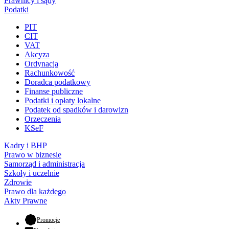
Prawnicy i sądy
Podatki
PIT
CIT
VAT
Akcyza
Ordynacja
Rachunkowość
Doradca podatkowy
Finanse publiczne
Podatki i opłaty lokalne
Podatek od spadków i darowizn
Orzeczenia
KSeF
Kadry i BHP
Prawo w biznesie
Samorząd i administracja
Szkoły i uczelnie
Zdrowie
Prawo dla każdego
Akty Prawne
- otwiera się w nowej karcie
Promocje