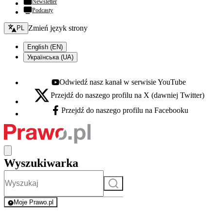
Newsletter
Podcasty
Zmień język - bieżący:
Zmień język strony
PL
English (EN)
Українська (UA)
Odwiedź nasz kanał w serwisie YouTube
Youtube - otwiera się w nowej karcie
Przejdź do naszego profilu na X (dawniej Twitter)
X - otwiera się w nowej karcie
Przejdź do naszego profilu na Facebooku
Facebook - otwiera się w nowej karcie
Wyszukiwarka
Szukaj
Moje Prawo.pl
- rejestracja i logowanie do serwisu