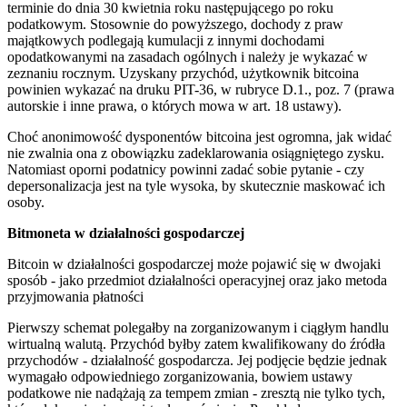
terminie do dnia 30 kwietnia roku następującego po roku
podatkowym. Stosownie do powyższego, dochody z praw
majątkowych podlegają kumulacji z innymi dochodami
opodatkowanymi na zasadach ogólnych i należy je wykazać w
zeznaniu rocznym. Uzyskany przychód, użytkownik bitcoina
powinien wykazać na druku PIT-36, w rubryce D.1., poz. 7 (prawa
autorskie i inne prawa, o których mowa w art. 18 ustawy).
Choć anonimowość dysponentów bitcoina jest ogromna, jak widać
nie zwalnia ona z obowiązku zadeklarowania osiągniętego zysku.
Natomiast oporni podatnicy powinni zadać sobie pytanie - czy
depersonalizacja jest na tyle wysoka, by skutecznie maskować ich
osoby.
Bitmoneta w działalności gospodarczej
Bitcoin w działalności gospodarczej może pojawić się w dwojaki
sposób - jako przedmiot działalności operacyjnej oraz jako metoda
przyjmowania płatności
Pierwszy schemat polegałby na zorganizowanym i ciągłym handlu
wirtualną walutą. Przychód byłby zatem kwalifikowany do źródła
przychodów - działalność gospodarcza. Jej podjęcie będzie jednak
wymagało odpowiedniego zorganizowania, bowiem ustawy
podatkowe nie nadążają za tempem zmian - zresztą nie tylko tych,