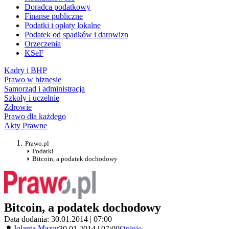
Doradca podatkowy
Finanse publiczne
Podatki i opłaty lokalne
Podatek od spadków i darowizn
Orzeczenia
KSeF
Kadry i BHP
Prawo w biznesie
Samorząd i administracja
Szkoły i uczelnie
Zdrowie
Prawo dla każdego
Akty Prawne
Prawo.pl
Podatki
Bitcoin, a podatek dochodowy
Bitcoin, a podatek dochodowy
Data dodania: 30.01.2014 | 07:00
Jolanta Mazur
30.01.2014 | 07:00
Opinie