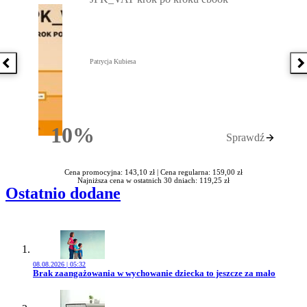
Patrycja Kubiesa
Poprzednia książka
N
10%
Sprawdź
Rabatu
Cena promocyjna: 143,10 zł |
Cena regularna: 159,00 zł
Najniższa cena w ostatnich 30 dniach: 119,25 zł
Ostatnio dodane
08.08.2026 | 05:32
Przejdź do artykułu:
Brak zaangażowania w wychowanie dziecka to jeszcze za mało