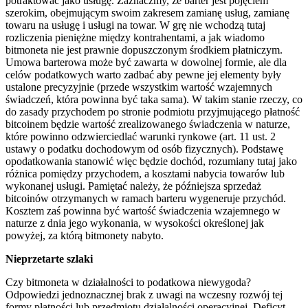
potraktować jako usługę. Zaznaczmy, że barter jest pojęciem
szerokim, obejmującym swoim zakresem zamianę usług, zamianę
towaru na usługę i usługi na towar. W grę nie wchodzą tutaj
rozliczenia pieniężne między kontrahentami, a jak wiadomo
bitmoneta nie jest prawnie dopuszczonym środkiem płatniczym.
Umowa barterowa może być zawarta w dowolnej formie, ale dla
celów podatkowych warto zadbać aby pewne jej elementy były
ustalone precyzyjnie (przede wszystkim wartość wzajemnych
świadczeń, która powinna być taka sama). W takim stanie rzeczy, co
do zasady przychodem po stronie podmiotu przyjmującego płatność
bitcoinem będzie wartość zrealizowanego świadczenia w naturze,
które powinno odzwierciedlać warunki rynkowe (art. 11 ust. 2
ustawy o podatku dochodowym od osób fizycznych). Podstawę
opodatkowania stanowić więc będzie dochód, rozumiany tutaj jako
różnica pomiędzy przychodem, a kosztami nabycia towarów lub
wykonanej usługi. Pamiętać należy, że późniejsza sprzedaż
bitcoinów otrzymanych w ramach barteru wygeneruje przychód.
Kosztem zaś powinna być wartość świadczenia wzajemnego w
naturze z dnia jego wykonania, w wysokości określonej jak
powyżej, za którą bitmonety nabyto.
Nieprzetarte szlaki
Czy bitmoneta w działalności to podatkowa niewygoda?
Odpowiedzi jednoznacznej brak z uwagi na wczesny rozwój tej
formy płatności lub przedmiotu działalności operacyjnej. Deficyt