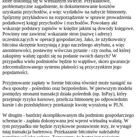
które dokonują się w wirtualnym świecie. Przykładowe,
problematyczne zagadnienie, to dokumentowanie kosztów
uzyskania przychodów, a więc wydatków na nabycie bitmonety.
Spójrzmy przykładowo na rozporządzenie w sprawie prowadzenia
podatkowej księgi przychodów i rozchodów. Powołany akt
wskazuje podstawy zapisów w księdze jakimi są dowody księgowe.
Powinny one zawierać wskazanie stron (nazwę i adresy)
uczestniczących w operacji gospodarczej. Jako, że użytkownicy
bitcoina skrzętnie korzystają z jego naczelnego atrybutu, a więc
anonimowości, postawmy wówczas pytanie - czy osoba, od której
zakupimy walutę zgodzi się na podanie swoich danych? W
przypadku wielu podmiotów będzie to wątpliwe, skoro gwarancje
zdecentralizowanego systemu płatności są przyczynkiem jego
popularności.
Przyjmowanie zapłaty w formie bitcoina również może nastąpić na
dwa sposoby - pośrednio oraz bezpośrednio. W pierwszym modelu
pomiędzy stronami transakcji działa pośrednik (np. InPay), który
przejmuje ryzyko kursowe, przelicza bitmonetę po odpowiednim
kursie i do przedsiębiorcy przekazuje kwotę wyrażoną w PLN.
W drugim - bardziej skomplikowanym dla podmiotu gospodarczego
schemacie - zapłata dokonywana jest wprost wirtualną walutą. W
tym przypadku nie będzie ryzykowne postawienie tezy, że wystąpi
tutaj transakcja barterowa. Przekazanie bitcoinów należałoby