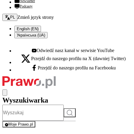
Newsletter
Podcasty
Zmień język - bieżący:
Zmień język strony
PL
English (EN)
Українська (UA)
Odwiedź nasz kanał w serwisie YouTube
Youtube - otwiera się w nowej karcie
Przejdź do naszego profilu na X (dawniej Twitter)
X - otwiera się w nowej karcie
Przejdź do naszego profilu na Facebooku
Facebook - otwiera się w nowej karcie
Wyszukiwarka
Szukaj
Moje Prawo.pl
- rejestracja i logowanie do serwisu