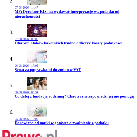
07.08.2026 | 14:47
Przejdź do artykułu:
MF: Dyrektor KIS ma wydawać interpretacje ws. podatku od
nieruchomości
07.08.2026 | 05:08
Przejdź do artykułu:
Ofiarom ataków hakerskich trudno odliczyć koszty podatkowe
06.08.2026 | 17:05
Przejdź do artykułu:
Senat za poprawkami do zmian w VAT
06.08.2026 | 05:34
Przejdź do artykułu:
Co dalej z fundacją rodzinną? Chaotyczne zapowiedzi jej nie pomogą
05.08.2026 | 18:02
Przejdź do artykułu:
Darowizna od matki w gotówce a zwolnienie z podatku