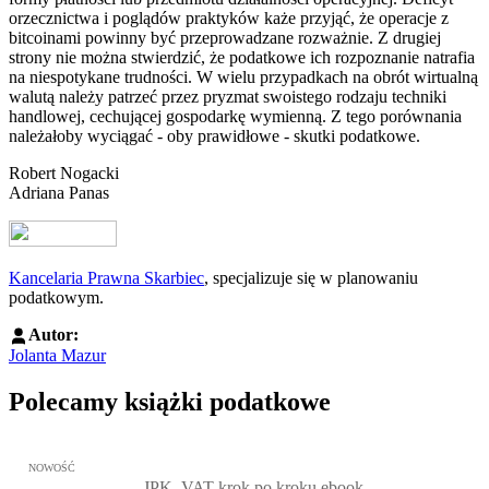
orzecznictwa i poglądów praktyków każe przyjąć, że operacje z
bitcoinami powinny być przeprowadzane rozważnie. Z drugiej
strony nie można stwierdzić, że podatkowe ich rozpoznanie natrafia
na niespotykane trudności. W wielu przypadkach na obrót wirtualną
walutą należy patrzeć przez pryzmat swoistego rodzaju techniki
handlowej, cechującej gospodarkę wymienną. Z tego porównania
należałoby wyciągać - oby prawidłowe - skutki podatkowe.
Robert Nogacki
Adriana Panas
Kancelaria Prawna Skarbiec
, specjalizuje się w planowaniu
podatkowym.
Autor:
Jolanta Mazur
Polecamy książki podatkowe
Przejdź do: JPK_VAT krok po kroku ebook, Patrycja Kubiesa - otw
NOWOŚĆ
JPK_VAT krok po kroku ebook