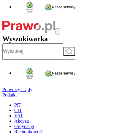
Nasze serwisy
Wyszukiwarka
Szukaj
Nasze serwisy
Prawnicy i sądy
Podatki
PIT
CIT
VAT
Akcyza
Ordynacja
Rachunkowość