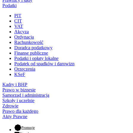
Prawnicy i sądy
Podatki
PIT
CIT
VAT
Akcyza
Ordynacja
Rachunkowość
Doradca podatkowy
Finanse publiczne
Podatki i opłaty lokalne
Podatek od spadków i darowizn
Orzeczenia
KSeF
Kadry i BHP
Prawo w biznesie
Samorząd i administracja
Szkoły i uczelnie
Zdrowie
Prawo dla każdego
Akty Prawne
- otwiera się w nowej karcie
Promocje