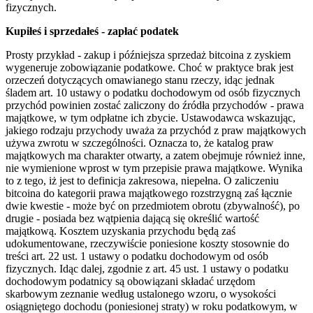
fizycznych.
Kupiłeś i sprzedałeś - zapłać podatek
Prosty przykład - zakup i późniejsza sprzedaż bitcoina z zyskiem
wygeneruje zobowiązanie podatkowe. Choć w praktyce brak jest
orzeczeń dotyczących omawianego stanu rzeczy, idąc jednak
śladem art. 10 ustawy o podatku dochodowym od osób fizycznych
przychód powinien zostać zaliczony do źródła przychodów - prawa
majątkowe, w tym odpłatne ich zbycie. Ustawodawca wskazując,
jakiego rodzaju przychody uważa za przychód z praw majątkowych
używa zwrotu w szczególności. Oznacza to, że katalog praw
majątkowych ma charakter otwarty, a zatem obejmuje również inne,
nie wymienione wprost w tym przepisie prawa majątkowe. Wynika
to z tego, iż jest to definicja zakresowa, niepełna. O zaliczeniu
bitcoina do kategorii prawa majątkowego rozstrzygną zaś łącznie
dwie kwestie - może być on przedmiotem obrotu (zbywalność), po
drugie - posiada bez wątpienia dającą się określić wartość
majątkową. Kosztem uzyskania przychodu będą zaś
udokumentowane, rzeczywiście poniesione koszty stosownie do
treści art. 22 ust. 1 ustawy o podatku dochodowym od osób
fizycznych. Idąc dalej, zgodnie z art. 45 ust. 1 ustawy o podatku
dochodowym podatnicy są obowiązani składać urzędom
skarbowym zeznanie według ustalonego wzoru, o wysokości
osiągniętego dochodu (poniesionej straty) w roku podatkowym, w