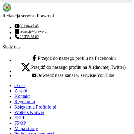
Redakcja serwisu Prawo.pl
801 04 45 45
Numer telefonu:
redakcja@prawo.pl
Adres email:
22 535 88 00
Numer telefonu:
Śledź nas
Przejdź do naszego profilu na Facebooku
facebook - otwiera się w nowej karcie
Przejdź do naszego profilu na X (dawniej Twitter)
x - otwiera się w nowej karcie
Odwiedź nasz kanał w serwisie YouTube
youtube - otwiera się w nowej karcie
O nas
Zespół
Kontakt
Regulamin
Księgarnia Profinfo.pl
Wolters Kluwer
FEPI
FPOP
Mapa strony
Polityka prywatności