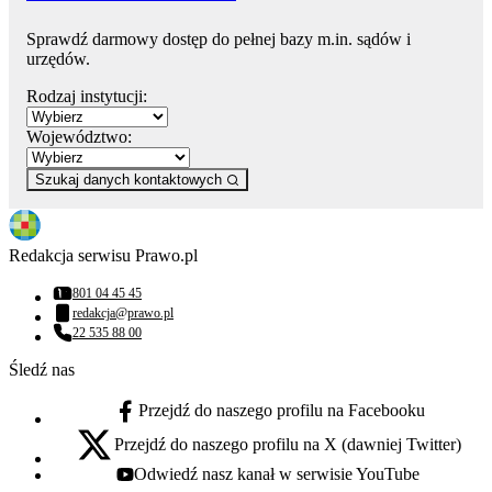
Sprawdź darmowy dostęp do pełnej bazy m.in. sądów i
urzędów.
Rodzaj instytucji:
Województwo:
Szukaj danych kontaktowych
Redakcja serwisu Prawo.pl
801 04 45 45
Numer telefonu:
redakcja@prawo.pl
Adres email:
22 535 88 00
Numer telefonu:
Śledź nas
Przejdź do naszego profilu na Facebooku
facebook - otwiera się w nowej karcie
Przejdź do naszego profilu na X (dawniej Twitter)
x - otwiera się w nowej karcie
Odwiedź nasz kanał w serwisie YouTube
youtube - otwiera się w nowej karcie