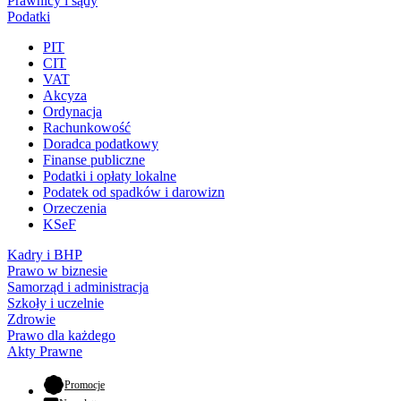
Prawnicy i sądy
Podatki
PIT
CIT
VAT
Akcyza
Ordynacja
Rachunkowość
Doradca podatkowy
Finanse publiczne
Podatki i opłaty lokalne
Podatek od spadków i darowizn
Orzeczenia
KSeF
Kadry i BHP
Prawo w biznesie
Samorząd i administracja
Szkoły i uczelnie
Zdrowie
Prawo dla każdego
Akty Prawne
- otwiera się w nowej karcie
Promocje