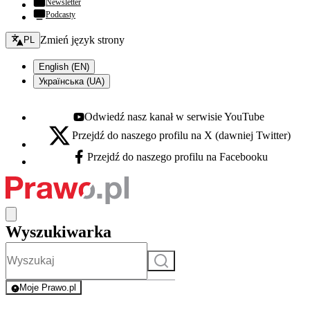
Newsletter
Podcasty
Zmień język - bieżący:
Zmień język strony
PL
English (EN)
Українська (UA)
Odwiedź nasz kanał w serwisie YouTube
Youtube - otwiera się w nowej karcie
Przejdź do naszego profilu na X (dawniej Twitter)
X - otwiera się w nowej karcie
Przejdź do naszego profilu na Facebooku
Facebook - otwiera się w nowej karcie
Wyszukiwarka
Szukaj
Moje Prawo.pl
- rejestracja i logowanie do serwisu