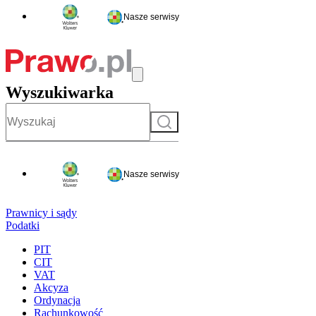
Nasze serwisy
Wyszukiwarka
Szukaj
Nasze serwisy
Prawnicy i sądy
Podatki
PIT
CIT
VAT
Akcyza
Ordynacja
Rachunkowość