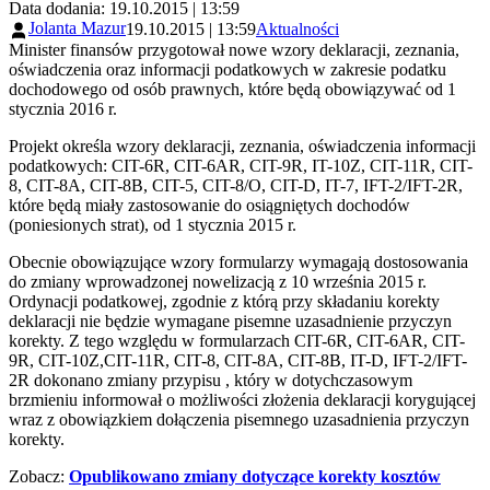
Data dodania: 19.10.2015 | 13:59
Jolanta Mazur
19.10.2015 | 13:59
Aktualności
Minister finansów przygotował nowe wzory deklaracji, zeznania,
oświadczenia oraz informacji podatkowych w zakresie podatku
dochodowego od osób prawnych, które będą obowiązywać od 1
stycznia 2016 r.
Projekt określa wzory deklaracji, zeznania, oświadczenia informacji
podatkowych: CIT-6R, CIT-6AR, CIT-9R, IT-10Z, CIT-11R, CIT-
8, CIT-8A, CIT-8B, CIT-5, CIT-8/O, CIT-D, IT-7, IFT-2/IFT-2R,
które będą miały zastosowanie do osiągniętych dochodów
(poniesionych strat), od 1 stycznia 2015 r.
Obecnie obowiązujące wzory formularzy wymagają dostosowania
do zmiany wprowadzonej nowelizacją z 10 września 2015 r.
Ordynacji podatkowej, zgodnie z którą przy składaniu korekty
deklaracji nie będzie wymagane pisemne uzasadnienie przyczyn
korekty. Z tego względu w formularzach CIT-6R, CIT-6AR, CIT-
9R, CIT-10Z,CIT-11R, CIT-8, CIT-8A, CIT-8B, IT-D, IFT-2/IFT-
2R dokonano zmiany przypisu , który w dotychczasowym
brzmieniu informował o możliwości złożenia deklaracji korygującej
wraz z obowiązkiem dołączenia pisemnego uzasadnienia przyczyn
korekty.
Zobacz:
Opublikowano zmiany dotyczące korekty kosztów