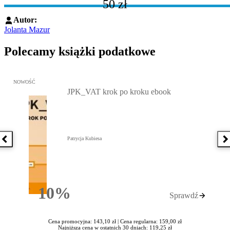
50 zł
Autor:
Jolanta Mazur
Polecamy książki podatkowe
Przejdź do: JPK_VAT krok po kroku ebook, Patrycja Kubiesa - otw
NOWOŚĆ
JPK_VAT krok po kroku ebook
Patrycja Kubiesa
Poprzednia książka
N
10%
Sprawdź
Rabatu
Cena promocyjna: 143,10 zł |
Cena regularna: 159,00 zł
Najniższa cena w ostatnich 30 dniach: 119,25 zł