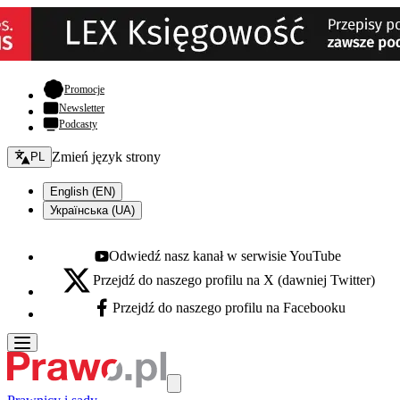
- otwiera się w nowej karcie
Promocje
Newsletter
Podcasty
Zmień język - bieżący:
Zmień język strony
PL
English (EN)
Українська (UA)
Odwiedź nasz kanał w serwisie YouTube
Youtube - otwiera się w nowej karcie
Przejdź do naszego profilu na X (dawniej Twitter)
X - otwiera się w nowej karcie
Przejdź do naszego profilu na Facebooku
Facebook - otwiera się w nowej karcie