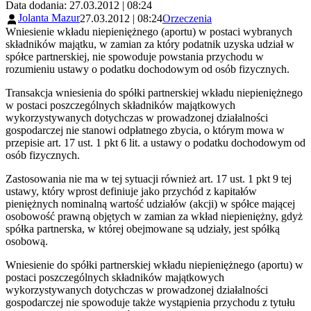
Data dodania: 27.03.2012 | 08:24
Jolanta Mazur
27.03.2012 | 08:24
Orzeczenia
Wniesienie wkładu niepieniężnego (aportu) w postaci wybranych
składników majątku, w zamian za który podatnik uzyska udział w
spółce partnerskiej, nie spowoduje powstania przychodu w
rozumieniu ustawy o podatku dochodowym od osób fizycznych.
Transakcja wniesienia do spółki partnerskiej wkładu niepieniężnego
w postaci poszczególnych składników majątkowych
wykorzystywanych dotychczas w prowadzonej działalności
gospodarczej nie stanowi odpłatnego zbycia, o którym mowa w
przepisie art. 17 ust. 1 pkt 6 lit. a ustawy o podatku dochodowym od
osób fizycznych.
Zastosowania nie ma w tej sytuacji również art. 17 ust. 1 pkt 9 tej
ustawy, który wprost definiuje jako przychód z kapitałów
pieniężnych nominalną wartość udziałów (akcji) w spółce mającej
osobowość prawną objętych w zamian za wkład niepieniężny, gdyż
spółka partnerska, w której obejmowane są udziały, jest spółką
osobową.
Wniesienie do spółki partnerskiej wkładu niepieniężnego (aportu) w
postaci poszczególnych składników majątkowych
wykorzystywanych dotychczas w prowadzonej działalności
gospodarczej nie spowoduje także wystąpienia przychodu z tytułu