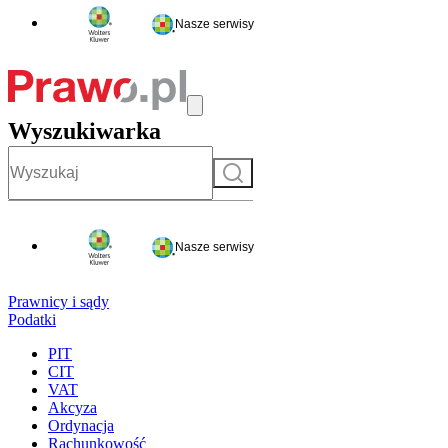
Nasze serwisy
Wyszukiwarka
Szukaj
Nasze serwisy
Prawnicy i sądy
Podatki
PIT
CIT
VAT
Akcyza
Ordynacja
Rachunkowość