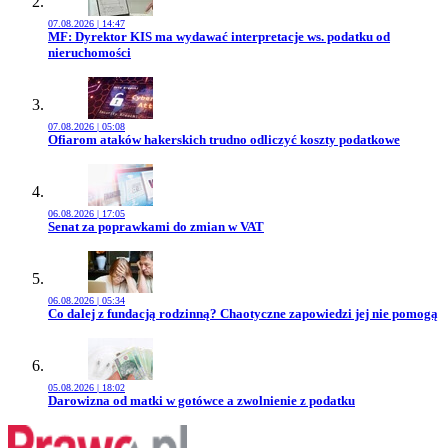
07.08.2026 | 14:47
Przejdź do artykułu:
MF: Dyrektor KIS ma wydawać interpretacje ws. podatku od
nieruchomości
07.08.2026 | 05:08
Przejdź do artykułu:
Ofiarom ataków hakerskich trudno odliczyć koszty podatkowe
06.08.2026 | 17:05
Przejdź do artykułu:
Senat za poprawkami do zmian w VAT
06.08.2026 | 05:34
Przejdź do artykułu:
Co dalej z fundacją rodzinną? Chaotyczne zapowiedzi jej nie pomogą
05.08.2026 | 18:02
Przejdź do artykułu:
Darowizna od matki w gotówce a zwolnienie z podatku