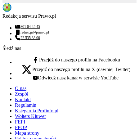
Redakcja serwisu Prawo.pl
801 04 45 45
Numer telefonu:
redakcja@prawo.pl
Adres email:
22 535 88 00
Numer telefonu:
Śledź nas
Przejdź do naszego profilu na Facebooku
facebook - otwiera się w nowej karcie
Przejdź do naszego profilu na X (dawniej Twitter)
x - otwiera się w nowej karcie
Odwiedź nasz kanał w serwisie YouTube
youtube - otwiera się w nowej karcie
O nas
Zespół
Kontakt
Regulamin
Księgarnia Profinfo.pl
Wolters Kluwer
FEPI
FPOP
Mapa strony
Polityka prywatności