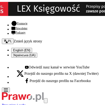
- otwiera się w nowej karcie
Promocje
Newsletter
Podcasty
Zmień język - bieżący:
Zmień język strony
PL
English (EN)
Українська (UA)
Odwiedź nasz kanał w serwisie YouTube
Youtube - otwiera się w nowej karcie
Przejdź do naszego profilu na X (dawniej Twitter)
X - otwiera się w nowej karcie
Przejdź do naszego profilu na Facebooku
Facebook - otwiera się w nowej karcie