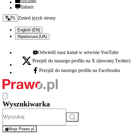
Newsletter
Podcasty
Zmień język - bieżący:
Zmień język strony
PL
English (EN)
Українська (UA)
Odwiedź nasz kanał w serwisie YouTube
Youtube - otwiera się w nowej karcie
Przejdź do naszego profilu na X (dawniej Twitter)
X - otwiera się w nowej karcie
Przejdź do naszego profilu na Facebooku
Facebook - otwiera się w nowej karcie
Wyszukiwarka
Szukaj
Moje Prawo.pl
- rejestracja i logowanie do serwisu