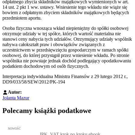
odpłatnego zbycia składników majątkowych wymienionych w art.
14 ust. 2 pkt 1 ww. ustawy. Wniesienie tego wkładu nie wiąże się
bowiem z odpłatnym zbyciem składników majątkowych będących
przedmiotem aportu.
Osoba fizyczna wnosząca wkład niepieniężny do spółki osobowej
otrzymuje udziały w tej spółce, których wartość materialna nie
stanowi ceny nabycia tych udziałów. Otrzymujący udziały wspólnik
nabywa całokształt praw i obowiązków związanych z
uczestnictwem w przedsięwzięciu gospodarczym w ramach spółki
osobowej, do której przystąpił przez wniesienie wkładu. Po stronie
wspólnika nie powstaje jednak dochód podlegający opodatkowaniu
podatkiem dochodowym od osób fizycznych.
Interpretacja indywidualna Ministra Finansów z 29 lutego 2012 r.,
DD9/033/58/SEW/2012/PK-194
Autor:
Jolanta Mazur
Polecamy książki podatkowe
Przejdź do: JPK_VAT krok po kroku ebook, Patrycja Kubiesa - otw
NOWOŚĆ
JPK_VAT krok po kroku ebook