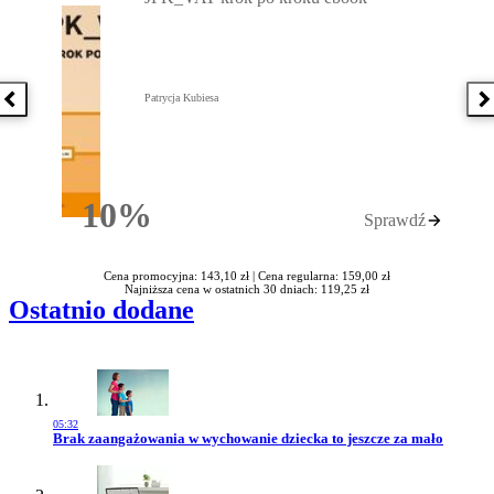
Patrycja Kubiesa
Poprzednia książka
N
10%
Sprawdź
Rabatu
Cena promocyjna: 143,10 zł |
Cena regularna: 159,00 zł
Najniższa cena w ostatnich 30 dniach: 119,25 zł
Ostatnio dodane
05:32
Przejdź do artykułu:
Brak zaangażowania w wychowanie dziecka to jeszcze za mało