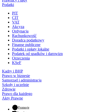
Prawnicy i sądy
Podatki
PIT
CIT
VAT
Akcyza
Ordynacja
Rachunkowość
Doradca podatkowy
Finanse publiczne
Podatki i opłaty lokalne
Podatek od spadków i darowizn
Orzeczenia
KSeF
Kadry i BHP
Prawo w biznesie
Samorząd i administracja
Szkoły i uczelnie
Zdrowie
Prawo dla każdego
Akty Prawne
- otwiera się w nowej karcie
Promocje