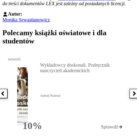
do treści dokumentów LEX jest zależny od posiadanych licencji.
Autor:
Monika Sewastianowicz
Polecamy książki oświatowe i dla
studentów
Przejdź do: Wykładowcy doskonali. Podręcznik nauczycieli akadem
NOWOŚĆ
Wykładowcy doskonali. Podręcznik
nauczycieli akademickich
Poprzednia książka
N
Andrzej Rozmus
10%
Sprawdź
Rabatu