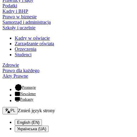
Prawnicy i sądy
Podatki
Kadry i BHP
Prawo w biznesie
Samorząd i administracja
Szkoły i uczelnie
Kadry w oświacie
Zarządzanie oświatą
Orzeczenia
Studenci
Zdrowie
Prawo dla każdego
Akty Prawne
- otwiera się w nowej karcie
Promocje
Newsletter
Podcasty
Zmień język - bieżący:
Zmień język strony
PL
English (EN)
Українська (UA)