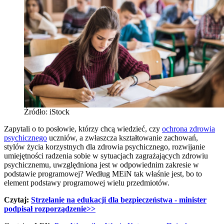
Źródło: iStock
Zapytali o to posłowie, którzy chcą wiedzieć, czy
ochrona zdrowia
psychicznego
uczniów, a zwłaszcza kształtowanie zachowań,
stylów życia korzystnych dla zdrowia psychicznego, rozwijanie
umiejętności radzenia sobie w sytuacjach zagrażających zdrowiu
psychicznemu, uwzględniona jest w odpowiednim zakresie w
podstawie programowej? Według MEiN tak właśnie jest, bo to
element podstawy programowej wielu przedmiotów.
Czytaj: ​
Strzelanie na edukacji dla bezpieczeństwa - minister
podpisał rozporządzenie
>>