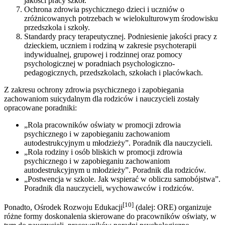
jakości pracy szkół.
Ochrona zdrowia psychicznego dzieci i uczniów o
zróżnicowanych potrzebach w wielokulturowym środowisku
przedszkola i szkoły.
Standardy pracy terapeutycznej. Podniesienie jakości pracy z
dzieckiem, uczniem i rodziną w zakresie psychoterapii
indywidualnej, grupowej i rodzinnej oraz pomocy
psychologicznej w poradniach psychologiczno-
pedagogicznych, przedszkolach, szkołach i placówkach.
Z zakresu ochrony zdrowia psychicznego i zapobiegania
zachowaniom suicydalnym dla rodziców i nauczycieli zostały
opracowane poradniki:
„Rola pracowników oświaty w promocji zdrowia
psychicznego i w zapobieganiu zachowaniom
autodestrukcyjnym u młodzieży”. Poradnik dla nauczycieli.
„Rola rodziny i osób bliskich w promocji zdrowia
psychicznego i w zapobieganiu zachowaniom
autodestrukcyjnym u młodzieży”. Poradnik dla rodziców.
„Postwencja w szkole. Jak wspierać w obliczu samobójstwa”.
Poradnik dla nauczycieli, wychowawców i rodziców.
[10]
Ponadto, Ośrodek Rozwoju Edukacji
(dalej: ORE) organizuje
różne formy doskonalenia skierowane do pracowników oświaty, w