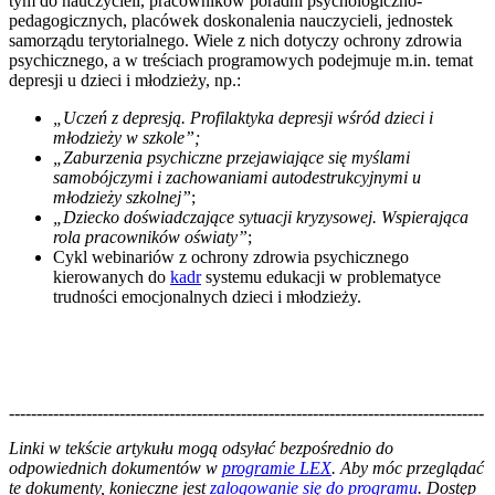
tym do nauczycieli, pracowników poradni psychologiczno-
pedagogicznych, placówek doskonalenia nauczycieli, jednostek
samorządu terytorialnego. Wiele z nich dotyczy ochrony zdrowia
psychicznego, a w treściach programowych podejmuje m.in. temat
depresji u dzieci i młodzieży, np.:
„Uczeń z depresją. Profilaktyka depresji wśród dzieci i
młodzieży w szkole”;
„Zaburzenia psychiczne przejawiające się myślami
samobójczymi i zachowaniami autodestrukcyjnymi u
młodzieży szkolnej”
;
„Dziecko doświadczające sytuacji kryzysowej. Wspierająca
rola pracowników oświaty”
;
Cykl webinariów z ochrony zdrowia psychicznego
kierowanych do
kadr
systemu edukacji w problematyce
trudności emocjonalnych dzieci i młodzieży.
--------------------------------------------------------------------------------------
--------------------------------------------------------
Linki w tekście artykułu mogą odsyłać bezpośrednio do
odpowiednich dokumentów w
programie LEX
. Aby móc przeglądać
te dokumenty, konieczne jest
zalogowanie się do programu
. Dostęp