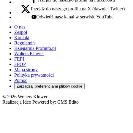
facebook - otwiera się w nowej karcie
Przejdź do naszego profilu na X (dawniej Twitter)
x - otwiera się w nowej karcie
Odwiedź nasz kanał w serwisie YouTube
youtube - otwiera się w nowej karcie
O nas
Zespół
Kontakt
Regulamin
Księgarnia Profinfo.pl
Wolters Kluwer
FEPI
FPOP
Mapa strony
Polityka prywatności
Pomoc
Zarządzaj preferencjami plików cookie
© 2026 Wolters Kluwer
Realizacja Ideo Powered by:
CMS Edito