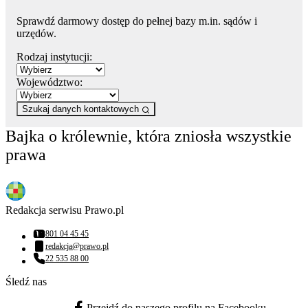
Sprawdź darmowy dostęp do pełnej bazy m.in. sądów i
urzędów.
Rodzaj instytucji:
Województwo:
Szukaj danych kontaktowych
Bajka o królewnie, która zniosła wszystkie
prawa
Redakcja serwisu Prawo.pl
801 04 45 45
Numer telefonu:
redakcja@prawo.pl
Adres email:
22 535 88 00
Numer telefonu:
Śledź nas
Przejdź do naszego profilu na Facebooku