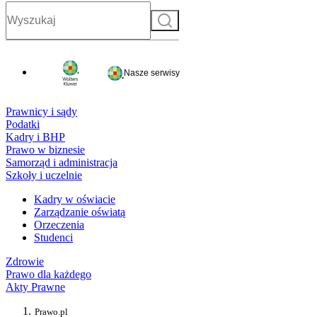
Szukaj
Nasze serwisy
Prawnicy i sądy
Podatki
Kadry i BHP
Prawo w biznesie
Samorząd i administracja
Szkoły i uczelnie
Kadry w oświacie
Zarządzanie oświatą
Orzeczenia
Studenci
Zdrowie
Prawo dla każdego
Akty Prawne
Prawo.pl