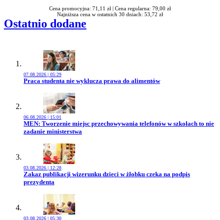
Cena promocyjna: 71,11 zł |
Cena regularna: 79,00 zł
Najniższa cena w ostatnich 30 dniach: 53,72 zł
Ostatnio dodane
07.08.2026 | 05:29
Przejdź do artykułu:
Praca studenta nie wyklucza prawa do alimentów
06.08.2026 | 15:01
Przejdź do artykułu:
MEN: Tworzenie miejsc przechowywania telefonów w szkołach to nie
zadanie ministerstwa
03.08.2026 | 12:28
Przejdź do artykułu:
Zakaz publikacji wizerunku dzieci w żłobku czeka na podpis
prezydenta
03.08.2026 | 05:30