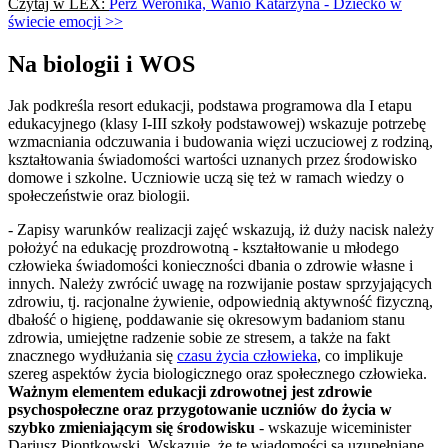
Czytaj w LEX:
Perz Weronika, Wanio Katarzyna - Dziecko w
świecie emocji >>
Na biologii i WOS
Jak podkreśla resort edukacji, podstawa programowa dla I etapu
edukacyjnego (klasy I-III szkoły podstawowej) wskazuje potrzebę
wzmacniania odczuwania i budowania więzi uczuciowej z rodziną,
kształtowania świadomości wartości uznanych przez środowisko
domowe i szkolne. Uczniowie uczą się też w ramach wiedzy o
społeczeństwie oraz biologii.
- Zapisy warunków realizacji zajęć wskazują, iż duży nacisk należy
położyć na edukację prozdrowotną - kształtowanie u młodego
człowieka świadomości konieczności dbania o zdrowie własne i
innych. Należy zwrócić uwagę na rozwijanie postaw sprzyjających
zdrowiu, tj. racjonalne żywienie, odpowiednią aktywność fizyczną,
dbałość o higienę, poddawanie się okresowym badaniom stanu
zdrowia, umiejętne radzenie sobie ze stresem, a także na fakt
znacznego wydłużania się
czasu życia człowieka
, co implikuje
szereg aspektów życia biologicznego oraz społecznego człowieka.
Ważnym elementem edukacji zdrowotnej jest zdrowie
psychospołeczne oraz przygotowanie uczniów do życia w
szybko zmieniającym się środowisku
- wskazuje wiceminister
Dariusz Piontkowski. Wskazuje, że te wiadomości są uzupełniane