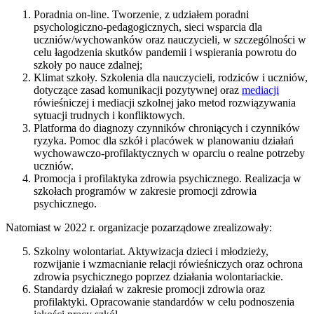
Poradnia on-line. Tworzenie, z udziałem poradni
psychologiczno-pedagogicznych, sieci wsparcia dla
uczniów/wychowanków oraz nauczycieli, w szczególności w
celu łagodzenia skutków pandemii i wspierania powrotu do
szkoły po nauce zdalnej;
Klimat szkoły. Szkolenia dla nauczycieli, rodziców i uczniów,
dotyczące zasad komunikacji pozytywnej oraz
mediacji
rówieśniczej i mediacji szkolnej jako metod rozwiązywania
sytuacji trudnych i konfliktowych.
Platforma do diagnozy czynników chroniących i czynników
ryzyka. Pomoc dla szkół i placówek w planowaniu działań
wychowawczo-profilaktycznych w oparciu o realne potrzeby
uczniów.
Promocja i profilaktyka zdrowia psychicznego. Realizacja w
szkołach programów w zakresie promocji zdrowia
psychicznego.
Natomiast w 2022 r. organizacje pozarządowe zrealizowały:
Szkolny wolontariat. Aktywizacja dzieci i młodzieży,
rozwijanie i wzmacnianie relacji rówieśniczych oraz ochrona
zdrowia psychicznego poprzez działania wolontariackie.
Standardy działań w zakresie promocji zdrowia oraz
profilaktyki. Opracowanie standardów w celu podnoszenia