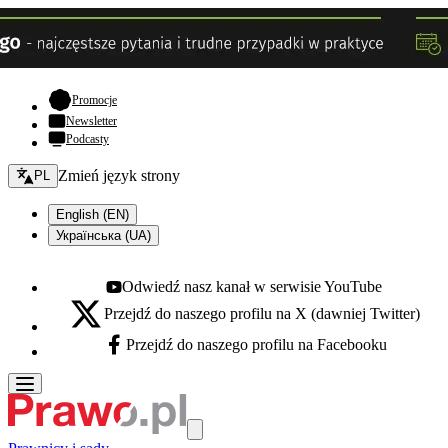
- otwiera się w nowej karcie
Promocje
Newsletter
Podcasty
Zmień język - bieżący:
Zmień język strony
PL
English (EN)
Українська (UA)
Odwiedź nasz kanał w serwisie YouTube
Youtube - otwiera się w nowej karcie
Przejdź do naszego profilu na X (dawniej Twitter)
X - otwiera się w nowej karcie
Przejdź do naszego profilu na Facebooku
Facebook - otwiera się w nowej karcie