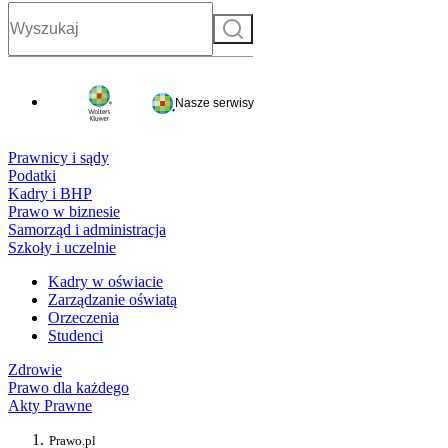
Szukaj
Nasze serwisy
Prawnicy i sądy
Podatki
Kadry i BHP
Prawo w biznesie
Samorząd i administracja
Szkoły i uczelnie
Kadry w oświacie
Zarządzanie oświatą
Orzeczenia
Studenci
Zdrowie
Prawo dla każdego
Akty Prawne
Prawo.pl