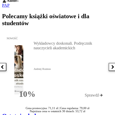
Autor:
PAP
Polecamy książki oświatowe i dla
studentów
Przejdź do: Wykładowcy doskonali. Podręcznik nauczycieli akadem
NOWOŚĆ
Wykładowcy doskonali. Podręcznik
nauczycieli akademickich
Poprzednia książka
N
Andrzej Rozmus
10%
Sprawdź
Rabatu
Cena promocyjna: 71,11 zł |
Cena regularna: 79,00 zł
Najniższa cena w ostatnich 30 dniach: 53,72 zł