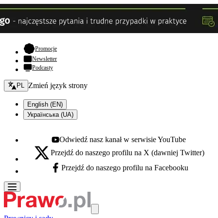
- otwiera się w nowej karcie
Promocje
Newsletter
Podcasty
Zmień język - bieżący:
Zmień język strony
PL
English (EN)
Українська (UA)
Odwiedź nasz kanał w serwisie YouTube
Youtube - otwiera się w nowej karcie
Przejdź do naszego profilu na X (dawniej Twitter)
X - otwiera się w nowej karcie
Przejdź do naszego profilu na Facebooku
Facebook - otwiera się w nowej karcie