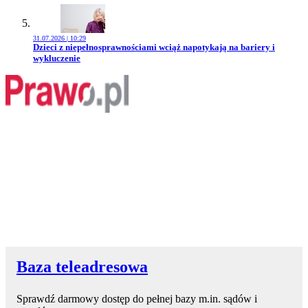
31.07.2026 | 10:29
Przejdź do artykułu:
Dzieci z niepełnosprawnościami wciąż napotykają na bariery i
wykluczenie
Baza teleadresowa
Sprawdź darmowy dostęp do pełnej bazy m.in. sądów i