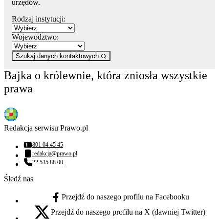
urzędów.
Rodzaj instytucji:
Województwo:
Szukaj danych kontaktowych
Bajka o królewnie, która zniosła wszystkie
prawa
Redakcja serwisu Prawo.pl
801 04 45 45
Numer telefonu:
redakcja@prawo.pl
Adres email:
22 535 88 00
Numer telefonu:
Śledź nas
Przejdź do naszego profilu na Facebooku
facebook - otwiera się w nowej karcie
Przejdź do naszego profilu na X (dawniej Twitter)
x - otwiera się w nowej karcie