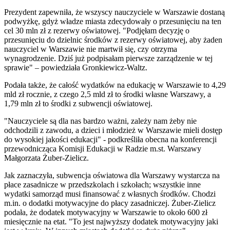
Prezydent zapewniła, że wszyscy nauczyciele w Warszawie dostaną
podwyżkę, gdyż władze miasta zdecydowały o przesunięciu na ten
cel 30 mln zł z rezerwy oświatowej. "Podjęłam decyzję o
przesunięciu do dzielnic środków z rezerwy oświatowej, aby żaden
nauczyciel w Warszawie nie martwił się, czy otrzyma
wynagrodzenie. Dziś już podpisałam pierwsze zarządzenie w tej
sprawie" – powiedziała Gronkiewicz-Waltz.
Podała także, że całość wydatków na edukację w Warszawie to 4,29
mld zł rocznie, z czego 2,5 mld zł to środki własne Warszawy, a
1,79 mln zł to środki z subwencji oświatowej.
"Nauczyciele są dla nas bardzo ważni, zależy nam żeby nie
odchodzili z zawodu, a dzieci i młodzież w Warszawie mieli dostęp
do wysokiej jakości edukacji" - podkreśliła obecna na konferencji
przewodnicząca Komisji Edukacji w Radzie m.st. Warszawy
Małgorzata Żuber-Zielicz.
Jak zaznaczyła, subwencja oświatowa dla Warszawy wystarcza na
płace zasadnicze w przedszkolach i szkołach; wszystkie inne
wydatki samorząd musi finansować z własnych środków. Chodzi
m.in. o dodatki motywacyjne do płacy zasadniczej. Żuber-Zielicz
podała, że dodatek motywacyjny w Warszawie to około 600 zł
miesięcznie na etat. "To jest najwyższy dodatek motywacyjny jaki