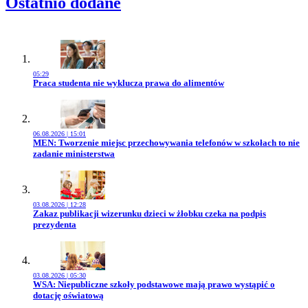
Ostatnio dodane
05:29
Przejdź do artykułu:
Praca studenta nie wyklucza prawa do alimentów
06.08.2026 | 15:01
Przejdź do artykułu:
MEN: Tworzenie miejsc przechowywania telefonów w szkołach to nie
zadanie ministerstwa
03.08.2026 | 12:28
Przejdź do artykułu:
Zakaz publikacji wizerunku dzieci w żłobku czeka na podpis
prezydenta
03.08.2026 | 05:30
Przejdź do artykułu:
WSA: Niepubliczne szkoły podstawowe mają prawo wystąpić o
dotację oświatową