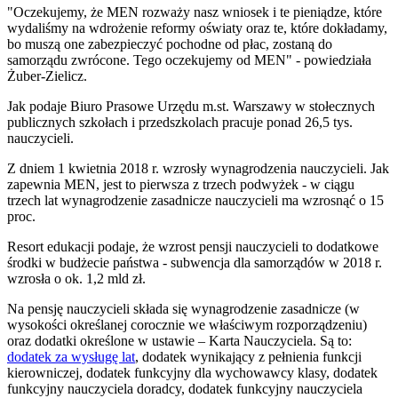
"Oczekujemy, że MEN rozważy nasz wniosek i te pieniądze, które
wydaliśmy na wdrożenie reformy oświaty oraz te, które dokładamy,
bo muszą one zabezpieczyć pochodne od płac, zostaną do
samorządu zwrócone. Tego oczekujemy od MEN" - powiedziała
Żuber-Zielicz.
Jak podaje Biuro Prasowe Urzędu m.st. Warszawy w stołecznych
publicznych szkołach i przedszkolach pracuje ponad 26,5 tys.
nauczycieli.
Z dniem 1 kwietnia 2018 r. wzrosły wynagrodzenia nauczycieli. Jak
zapewnia MEN, jest to pierwsza z trzech podwyżek - w ciągu
trzech lat wynagrodzenie zasadnicze nauczycieli ma wzrosnąć o 15
proc.
Resort edukacji podaje, że wzrost pensji nauczycieli to dodatkowe
środki w budżecie państwa - subwencja dla samorządów w 2018 r.
wzrosła o ok. 1,2 mld zł.
Na pensję nauczycieli składa się wynagrodzenie zasadnicze (w
wysokości określanej corocznie we właściwym rozporządzeniu)
oraz dodatki określone w ustawie – Karta Nauczyciela. Są to:
dodatek za wysługę lat
, dodatek wynikający z pełnienia funkcji
kierowniczej, dodatek funkcyjny dla wychowawcy klasy, dodatek
funkcyjny nauczyciela doradcy, dodatek funkcyjny nauczyciela