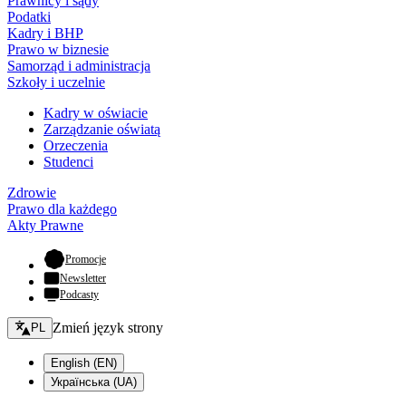
Prawnicy i sądy
Podatki
Kadry i BHP
Prawo w biznesie
Samorząd i administracja
Szkoły i uczelnie
Kadry w oświacie
Zarządzanie oświatą
Orzeczenia
Studenci
Zdrowie
Prawo dla każdego
Akty Prawne
- otwiera się w nowej karcie
Promocje
Newsletter
Podcasty
Zmień język - bieżący:
Zmień język strony
PL
English (EN)
Українська (UA)