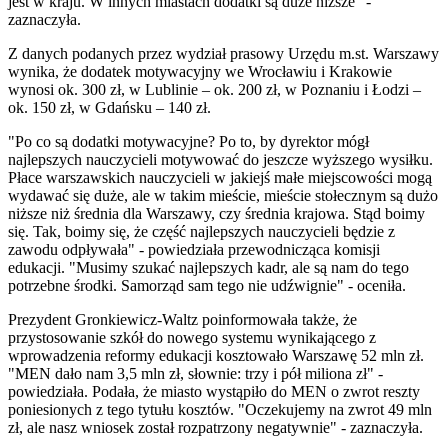
jest w kraju. W innych miastach dodatki są duże niższe" -
zaznaczyła.
Z danych podanych przez wydział prasowy Urzędu m.st. Warszawy
wynika, że dodatek motywacyjny we Wrocławiu i Krakowie
wynosi ok. 300 zł, w Lublinie – ok. 200 zł, w Poznaniu i Łodzi –
ok. 150 zł, w Gdańsku – 140 zł.
"Po co są dodatki motywacyjne? Po to, by dyrektor mógł
najlepszych nauczycieli motywować do jeszcze wyższego wysiłku.
Płace warszawskich nauczycieli w jakiejś małe miejscowości mogą
wydawać się duże, ale w takim mieście, mieście stołecznym są dużo
niższe niż średnia dla Warszawy, czy średnia krajowa. Stąd boimy
się. Tak, boimy się, że część najlepszych nauczycieli będzie z
zawodu odpływała" - powiedziała przewodnicząca komisji
edukacji. "Musimy szukać najlepszych kadr, ale są nam do tego
potrzebne środki. Samorząd sam tego nie udźwignie" - oceniła.
Prezydent Gronkiewicz-Waltz poinformowała także, że
przystosowanie szkół do nowego systemu wynikającego z
wprowadzenia reformy edukacji kosztowało Warszawę 52 mln zł.
"MEN dało nam 3,5 mln zł, słownie: trzy i pół miliona zł" -
powiedziała. Podała, że miasto wystąpiło do MEN o zwrot reszty
poniesionych z tego tytułu kosztów. "Oczekujemy na zwrot 49 mln
zł, ale nasz wniosek został rozpatrzony negatywnie" - zaznaczyła.