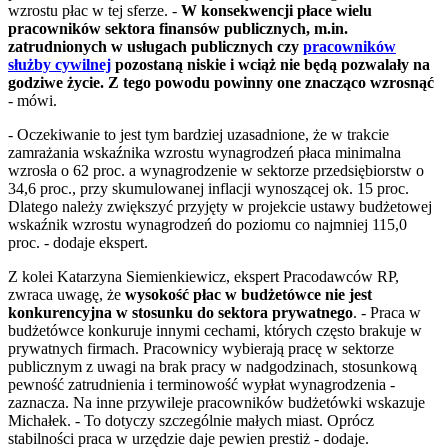
wzrostu płac w tej sferze. -
W konsekwencji płace wielu
pracowników sektora finansów publicznych, m.in.
zatrudnionych w usługach publicznych czy
pracowników
służby cywilnej
pozostaną niskie i wciąż nie będą pozwalały na
godziwe życie. Z tego powodu powinny one znacząco wzrosnąć
- mówi.
- Oczekiwanie to jest tym bardziej uzasadnione, że w trakcie
zamrażania wskaźnika wzrostu wynagrodzeń płaca minimalna
wzrosła o 62 proc. a wynagrodzenie w sektorze przedsiębiorstw o
34,6 proc., przy skumulowanej inflacji wynoszącej ok. 15 proc.
Dlatego należy zwiększyć przyjęty w projekcie ustawy budżetowej
wskaźnik wzrostu wynagrodzeń do poziomu co najmniej 115,0
proc. - dodaje ekspert.
Z kolei Katarzyna Siemienkiewicz, ekspert Pracodawców RP,
zwraca uwagę, że
wysokość płac w budżetówce nie jest
konkurencyjna w stosunku do sektora prywatnego
. - Praca w
budżetówce konkuruje innymi cechami, których często brakuje w
prywatnych firmach. Pracownicy wybierają pracę w sektorze
publicznym z uwagi na brak pracy w nadgodzinach, stosunkową
pewność zatrudnienia i terminowość wypłat wynagrodzenia -
zaznacza. Na inne przywileje pracowników budżetówki wskazuje
Michałek. - To dotyczy szczególnie małych miast. Oprócz
stabilności praca w urzędzie daje pewien prestiż - dodaje.