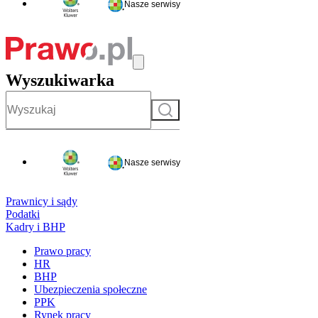
Nasze serwisy
Wyszukiwarka
Szukaj
Nasze serwisy
Prawnicy i sądy
Podatki
Kadry i BHP
Prawo pracy
HR
BHP
Ubezpieczenia społeczne
PPK
Rynek pracy