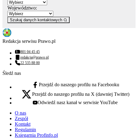
Województwo:
Szukaj danych kontaktowych
Redakcja serwisu Prawo.pl
801 04 45 45
Numer telefonu:
redakcja@prawo.pl
Adres email:
22 535 88 00
Numer telefonu:
Śledź nas
Przejdź do naszego profilu na Facebooku
facebook - otwiera się w nowej karcie
Przejdź do naszego profilu na X (dawniej Twitter)
x - otwiera się w nowej karcie
Odwiedź nasz kanał w serwisie YouTube
youtube - otwiera się w nowej karcie
O nas
Zespół
Kontakt
Regulamin
Księgarnia Profinfo.pl