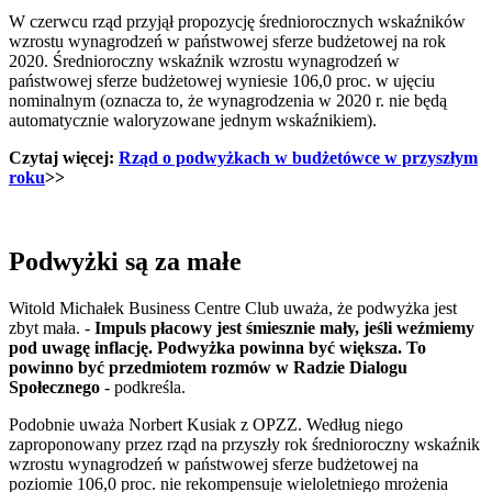
W czerwcu rząd przyjął propozycję średniorocznych wskaźników
wzrostu wynagrodzeń w państwowej sferze budżetowej na rok
2020. Średnioroczny wskaźnik wzrostu wynagrodzeń w
państwowej sferze budżetowej wyniesie 106,0 proc. w ujęciu
nominalnym (oznacza to, że wynagrodzenia w 2020 r. nie będą
automatycznie waloryzowane jednym wskaźnikiem).
Czytaj więcej:
Rząd o podwyżkach w budżetówce w przyszłym
roku
>>
Podwyżki są za małe
Witold Michałek Business Centre Club uważa, że podwyżka jest
zbyt mała. -
Impuls płacowy jest śmiesznie mały, jeśli weźmiemy
pod uwagę inflację. Podwyżka powinna być większa. To
powinno być przedmiotem rozmów w Radzie Dialogu
Społecznego
- podkreśla.
Podobnie uważa Norbert Kusiak z OPZZ. Według niego
zaproponowany przez rząd na przyszły rok średnioroczny wskaźnik
wzrostu wynagrodzeń w państwowej sferze budżetowej na
poziomie 106,0 proc. nie rekompensuje wieloletniego mrożenia