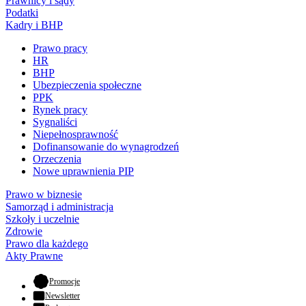
Prawnicy i sądy
Podatki
Kadry i BHP
Prawo pracy
HR
BHP
Ubezpieczenia społeczne
PPK
Rynek pracy
Sygnaliści
Niepełnosprawność
Dofinansowanie do wynagrodzeń
Orzeczenia
Nowe uprawnienia PIP
Prawo w biznesie
Samorząd i administracja
Szkoły i uczelnie
Zdrowie
Prawo dla każdego
Akty Prawne
- otwiera się w nowej karcie
Promocje
Newsletter