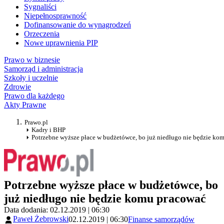
Sygnaliści
Niepełnosprawność
Dofinansowanie do wynagrodzeń
Orzeczenia
Nowe uprawnienia PIP
Prawo w biznesie
Samorząd i administracja
Szkoły i uczelnie
Zdrowie
Prawo dla każdego
Akty Prawne
Prawo.pl
Kadry i BHP
Potrzebne wyższe płace w budżetówce, bo już niedługo nie będzie ko
Potrzebne wyższe płace w budżetówce, bo
już niedługo nie będzie komu pracować
Data dodania: 02.12.2019 | 06:30
Paweł Żebrowski
02.12.2019 | 06:30
Finanse samorządów