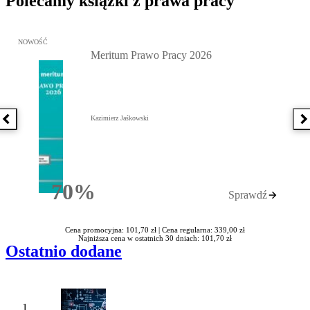
Polecamy książki z prawa pracy
Przejdź do: Meritum Prawo Pracy 2026, Kazimierz Jaśkowski - otw
NOWOŚĆ
Meritum Prawo Pracy 2026
Kazimierz Jaśkowski
Poprzednia książka
N
70%
Sprawdź
Rabatu
Cena promocyjna: 101,70 zł |
Cena regularna: 339,00 zł
Najniższa cena w ostatnich 30 dniach: 101,70 zł
Ostatnio dodane