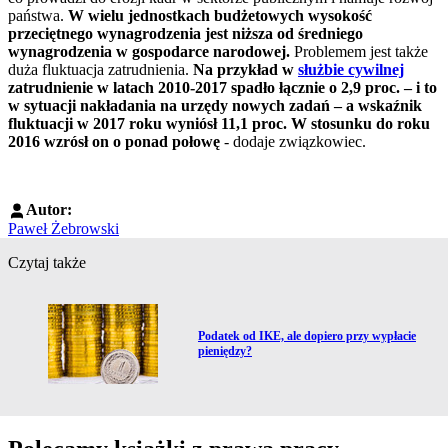
państwa.
W wielu jednostkach budżetowych wysokość
przeciętnego wynagrodzenia jest niższa od średniego
wynagrodzenia w gospodarce narodowej.
Problemem jest także
duża fluktuacja zatrudnienia.
Na przykład w
służbie cywilnej
zatrudnienie w latach 2010-2017 spadło łącznie o 2,9 proc. – i to
w sytuacji nakładania na urzędy nowych zadań – a wskaźnik
fluktuacji w 2017 roku wyniósł 11,1 proc. W stosunku do roku
2016 wzrósł on o ponad połowę
- dodaje związkowiec.
Autor:
Paweł Żebrowski
Czytaj także
Przejdź do artykułu:
Podatek od IKE, ale dopiero przy wypłacie
pieniędzy?