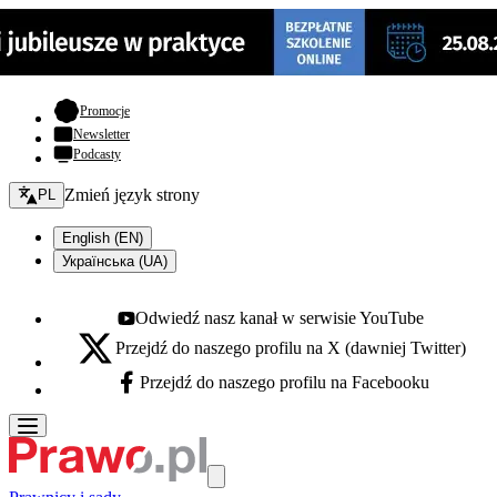
- otwiera się w nowej karcie
Promocje
Newsletter
Podcasty
Zmień język - bieżący:
Zmień język strony
PL
English (EN)
Українська (UA)
Odwiedź nasz kanał w serwisie YouTube
Youtube - otwiera się w nowej karcie
Przejdź do naszego profilu na X (dawniej Twitter)
X - otwiera się w nowej karcie
Przejdź do naszego profilu na Facebooku
Facebook - otwiera się w nowej karcie