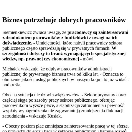
Biznes potrzebuje dobrych pracowników
Siemienkiewicz zwraca uwagę, że
pracodawcy są zainteresowani
zatrudnianiem pracowników z budżetówki z uwagi na ich
doświadczenie.
- Umiejętności, które nabyli pracownicy sektora
publicznego często sprawdzają się w prywatnych firmach.
W
szczególności dotyczy to branż wymagających specjalistycznej
wiedzy, np. prawnej czy ekonomicznej
- mówi.
Michałek wskazuje, że odpływ pracowników administracji
publicznej do prywatnego biznesu trwa od kilku lat. - Oznacza to
obniżenie jakości usług publicznych w naszym kraju i to już widać -
podkreśla.
Obecna sytuacja nie dziwi związkowców. - Sektor prywatny coraz
częściej sięga po zasoby pracy sektora publicznego, oferując
pracownikom wyższe płace, a stabilizacja zatrudnienia i pewność
wypłaty wynagrodzenia nie zagwarantują zmniejszenia fluktuacji
zatrudnienia - wskazuje Kusiak.
- Obecny poziom płac zmniejsza zainteresowanie pracą w tej sferze,
co prowadzi do erozji kadr w sektorze publicznym i hamuje rozwój