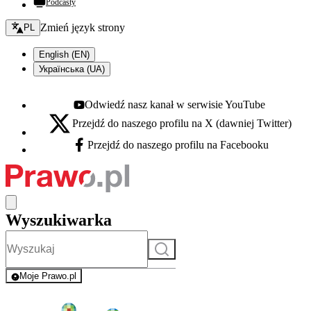
Podcasty
Zmień język - bieżący:
Zmień język strony
PL
English (EN)
Українська (UA)
Odwiedź nasz kanał w serwisie YouTube
Youtube - otwiera się w nowej karcie
Przejdź do naszego profilu na X (dawniej Twitter)
X - otwiera się w nowej karcie
Przejdź do naszego profilu na Facebooku
Facebook - otwiera się w nowej karcie
Wyszukiwarka
Szukaj
Moje Prawo.pl
- rejestracja i logowanie do serwisu