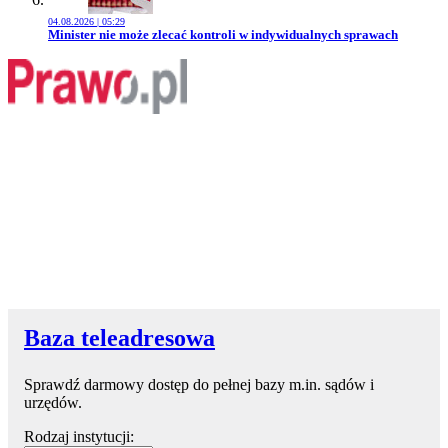
04.08.2026 | 05:29
Przejdź do artykułu:
Minister nie może zlecać kontroli w indywidualnych sprawach
Baza teleadresowa
Sprawdź darmowy dostęp do pełnej bazy m.in. sądów i
urzędów.
Rodzaj instytucji: