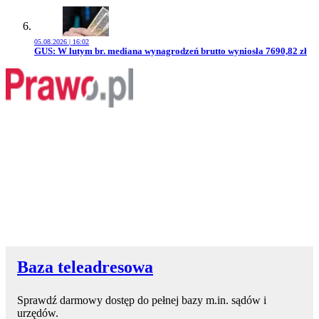
05.08.2026 | 16:02
Przejdź do artykułu:
GUS: W lutym br. mediana wynagrodzeń brutto wyniosła 7690,82 zł
Baza teleadresowa
Sprawdź darmowy dostęp do pełnej bazy m.in. sądów i
urzędów.