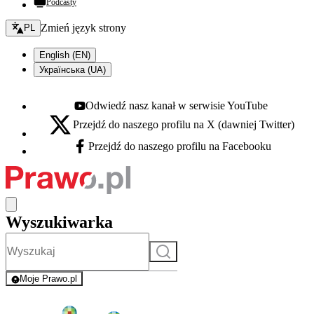
Podcasty
Zmień język - bieżący:
Zmień język strony
PL
English (EN)
Українська (UA)
Odwiedź nasz kanał w serwisie YouTube
Youtube - otwiera się w nowej karcie
Przejdź do naszego profilu na X (dawniej Twitter)
X - otwiera się w nowej karcie
Przejdź do naszego profilu na Facebooku
Facebook - otwiera się w nowej karcie
Wyszukiwarka
Szukaj
Moje Prawo.pl
- rejestracja i logowanie do serwisu