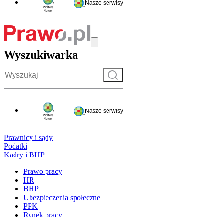
Nasze serwisy
Wyszukiwarka
Szukaj
Nasze serwisy
Prawnicy i sądy
Podatki
Kadry i BHP
Prawo pracy
HR
BHP
Ubezpieczenia społeczne
PPK
Rynek pracy