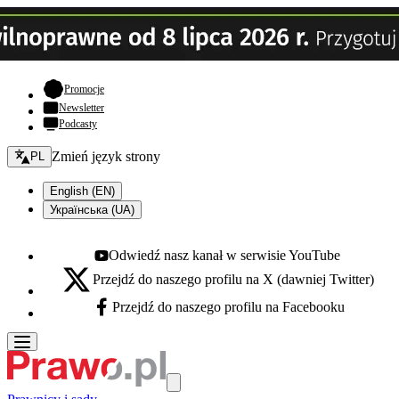
- otwiera się w nowej karcie
Promocje
Newsletter
Podcasty
Zmień język - bieżący:
Zmień język strony
PL
English (EN)
Українська (UA)
Odwiedź nasz kanał w serwisie YouTube
Youtube - otwiera się w nowej karcie
Przejdź do naszego profilu na X (dawniej Twitter)
X - otwiera się w nowej karcie
Przejdź do naszego profilu na Facebooku
Facebook - otwiera się w nowej karcie