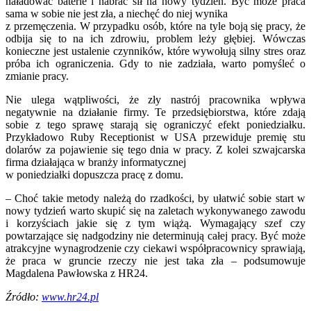
naładować baterie i nabrać sił na nowy tydzień. Być może praca
sama w sobie nie jest zła, a niechęć do niej wynika
z przemęczenia. W przypadku osób, które na tyle boją się pracy, że
odbija się to na ich zdrowiu, problem leży głębiej. Wówczas
konieczne jest ustalenie czynników, które wywołują silny stres oraz
próba ich ograniczenia. Gdy to nie zadziała, warto pomyśleć o
zmianie pracy.
Nie ulega wątpliwości, że zły nastrój pracownika wpływa
negatywnie na działanie firmy. Te przedsiębiorstwa, które zdają
sobie z tego sprawę starają się ograniczyć efekt poniedziałku.
Przykładowo Ruby Receptionist w USA przewiduje premię stu
dolarów za pojawienie się tego dnia w pracy. Z kolei szwajcarska
firma działająca w branży informatycznej
w poniedziałki dopuszcza pracę z domu.
– Choć takie metody należą do rzadkości, by ułatwić sobie start w
nowy tydzień warto skupić się na zaletach wykonywanego zawodu
i korzyściach jakie się z tym wiążą. Wymagający szef czy
powtarzające się nadgodziny nie determinują całej pracy. Być może
atrakcyjne wynagrodzenie czy ciekawi współpracownicy sprawiają,
że praca w gruncie rzeczy nie jest taka zła – podsumowuje
Magdalena Pawłowska z HR24.
Źródło:
www.hr24.pl