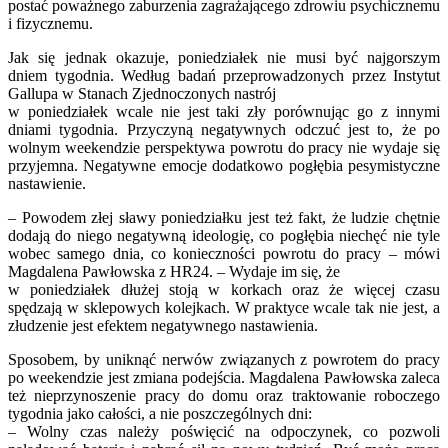
postać poważnego zaburzenia zagrażającego zdrowiu psychicznemu
i fizycznemu.
Jak się jednak okazuje, poniedziałek nie musi być najgorszym
dniem tygodnia. Według badań przeprowadzonych przez Instytut
Gallupa w Stanach Zjednoczonych nastrój
w poniedziałek wcale nie jest taki zły porównując go z innymi
dniami tygodnia. Przyczyną negatywnych odczuć jest to, że po
wolnym weekendzie perspektywa powrotu do pracy nie wydaje się
przyjemna. Negatywne emocje dodatkowo pogłębia pesymistyczne
nastawienie.
– Powodem złej sławy poniedziałku jest też fakt, że ludzie chętnie
dodają do niego negatywną ideologię, co pogłębia niechęć nie tyle
wobec samego dnia, co konieczności powrotu do pracy – mówi
Magdalena Pawłowska z HR24. – Wydaje im się, że
w poniedziałek dłużej stoją w korkach oraz że więcej czasu
spędzają w sklepowych kolejkach. W praktyce wcale tak nie jest, a
złudzenie jest efektem negatywnego nastawienia.
Sposobem, by uniknąć nerwów związanych z powrotem do pracy
po weekendzie jest zmiana podejścia. Magdalena Pawłowska zaleca
też nieprzynoszenie pracy do domu oraz traktowanie roboczego
tygodnia jako całości, a nie poszczególnych dni:
– Wolny czas należy poświęcić na odpoczynek, co pozwoli