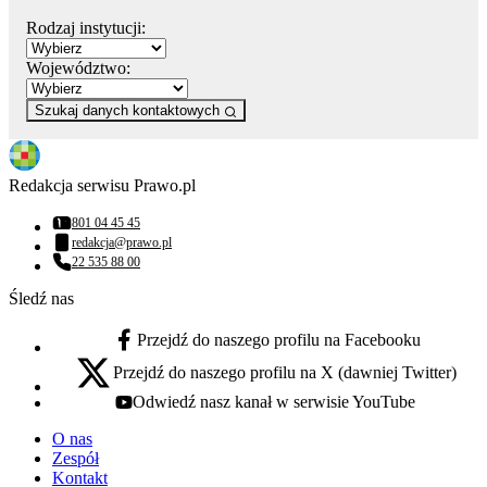
Rodzaj instytucji:
Województwo:
Szukaj danych kontaktowych
Redakcja serwisu Prawo.pl
801 04 45 45
Numer telefonu:
redakcja@prawo.pl
Adres email:
22 535 88 00
Numer telefonu:
Śledź nas
Przejdź do naszego profilu na Facebooku
facebook - otwiera się w nowej karcie
Przejdź do naszego profilu na X (dawniej Twitter)
x - otwiera się w nowej karcie
Odwiedź nasz kanał w serwisie YouTube
youtube - otwiera się w nowej karcie
O nas
Zespół
Kontakt