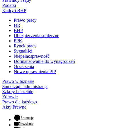
Prawnicy i sądy
Podatki
Kadry i BHP
Prawo pracy
HR
BHP
Ubezpieczenia społeczne
PPK
Rynek pracy
Sygnaliści
Niepełnosprawność
Dofinansowanie do wynagrodzeń
Orzeczenia
Nowe uprawnienia PIP
Prawo w biznesie
Samorząd i administracja
Szkoły i uczelnie
Zdrowie
Prawo dla każdego
Akty Prawne
- otwiera się w nowej karcie
Promocje
Newsletter