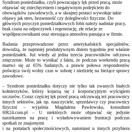
Syndrom poniedziałku, czyli powracający lęk przed pracą, może
objawiać się zniechęceniem i negatywnym podejściem do
obowiązków zawodowych, a w skrajnej postaci wywołuje takie
objawy jak stres, bezsenność czy dolegliwości fizyczne. Do
głównych przyczyn poniedziałkowych fobii należy nadmiar pracy,
brak czasu na odpoczynek i regenerację, złe relacje ze
współpracownikami oraz stresująca atmosfera panująca w firmie.
Badania przeprowadzone przez amerykańskich specjalistów,
dowodzą, że najmniej produktywnym dniem tygodnia jest właśnie
poniedziałek. Już wtedy aż jedna trzecia pracowników odczuwa
zmęczenie. Może to wynikać z faktu, że podczas weekendu pracą
martwi się aż 65% badanych, a prawie połowa respondentów
poświęca swój wolny czas w sobotę i niedzielę na bieżące sprawy
zawodowe.
– Syndrom poniedziałku dotyczy nie tylko tak zwanych białych
kołnierzyków, którzy kojarzą się z korporacyjnym wyścigiem
szczurów. Coraz częściej lęk przed pracą odczuwają też pracownicy
innych sektorów, jak np. nauczyciele, sprzedawcy czy pracownicy
fizyczni – wyjaśnia Magdalena Pawłowska, konsultant
HR24.com.pl – U niektórych może objawiać się jedynie
narzekaniem na pracę i wyładowywaniem frustracji podczas
spotkań ze znajomymi
i na portalach społecznościowych, natomiast u innych przybiera