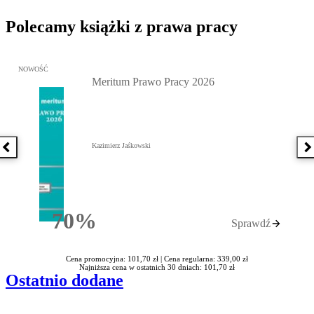
Polecamy książki z prawa pracy
Przejdź do: Meritum Prawo Pracy 2026, Kazimierz Jaśkowski - otw
NOWOŚĆ
Meritum Prawo Pracy 2026
Kazimierz Jaśkowski
Poprzednia książka
N
70%
Sprawdź
Rabatu
Cena promocyjna: 101,70 zł |
Cena regularna: 339,00 zł
Najniższa cena w ostatnich 30 dniach: 101,70 zł
Ostatnio dodane