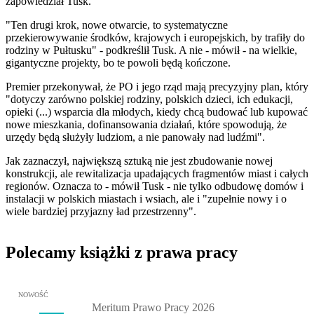
zapowiedział Tusk.
"Ten drugi krok, nowe otwarcie, to systematyczne
przekierowywanie środków, krajowych i europejskich, by trafiły do
rodziny w Pułtusku" - podkreślił Tusk. A nie - mówił - na wielkie,
gigantyczne projekty, bo te powoli będą kończone.
Premier przekonywał, że PO i jego rząd mają precyzyjny plan, który
"dotyczy zarówno polskiej rodziny, polskich dzieci, ich edukacji,
opieki (...) wsparcia dla młodych, kiedy chcą budować lub kupować
nowe mieszkania, dofinansowania działań, które spowodują, że
urzędy będą służyły ludziom, a nie panowały nad ludźmi".
Jak zaznaczył, największą sztuką nie jest zbudowanie nowej
konstrukcji, ale rewitalizacja upadających fragmentów miast i całych
regionów. Oznacza to - mówił Tusk - nie tylko odbudowę domów i
instalacji w polskich miastach i wsiach, ale i "zupełnie nowy i o
wiele bardziej przyjazny ład przestrzenny".
Polecamy książki z prawa pracy
Przejdź do: Meritum Prawo Pracy 2026, Kazimierz Jaśkowski - otw
NOWOŚĆ
Meritum Prawo Pracy 2026