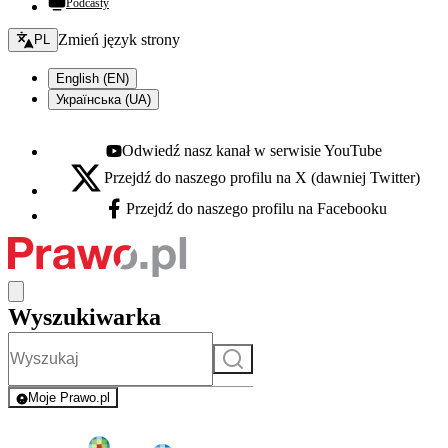
Podcasty
Zmień język - bieżący:
Zmień język strony
PL
English (EN)
Українська (UA)
Odwiedź nasz kanał w serwisie YouTube
Youtube - otwiera się w nowej karcie
Przejdź do naszego profilu na X (dawniej Twitter)
X - otwiera się w nowej karcie
Przejdź do naszego profilu na Facebooku
Facebook - otwiera się w nowej karcie
Wyszukiwarka
Szukaj
Moje Prawo.pl
- rejestracja i logowanie do serwisu