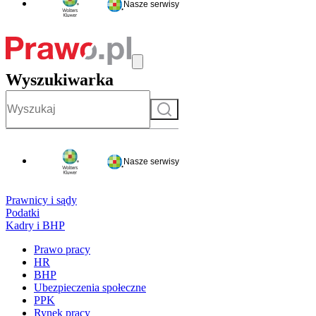
Nasze serwisy
Wyszukiwarka
Szukaj
Nasze serwisy
Prawnicy i sądy
Podatki
Kadry i BHP
Prawo pracy
HR
BHP
Ubezpieczenia społeczne
PPK
Rynek pracy