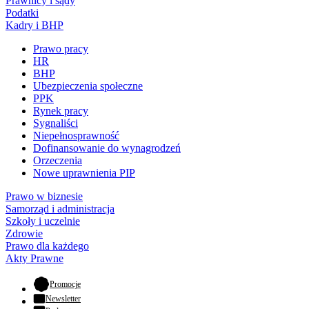
Prawnicy i sądy
Podatki
Kadry i BHP
Prawo pracy
HR
BHP
Ubezpieczenia społeczne
PPK
Rynek pracy
Sygnaliści
Niepełnosprawność
Dofinansowanie do wynagrodzeń
Orzeczenia
Nowe uprawnienia PIP
Prawo w biznesie
Samorząd i administracja
Szkoły i uczelnie
Zdrowie
Prawo dla każdego
Akty Prawne
- otwiera się w nowej karcie
Promocje
Newsletter