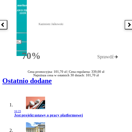
Kazimierz Jaśkowski
Poprzednia książka
N
70%
Sprawdź
Rabatu
Cena promocyjna: 101,70 zł |
Cena regularna: 339,00 zł
Najniższa cena w ostatnich 30 dniach: 101,70 zł
Ostatnio dodane
16:23
Przejdź do artykułu:
Jest projekt ustawy o pracy platformowej