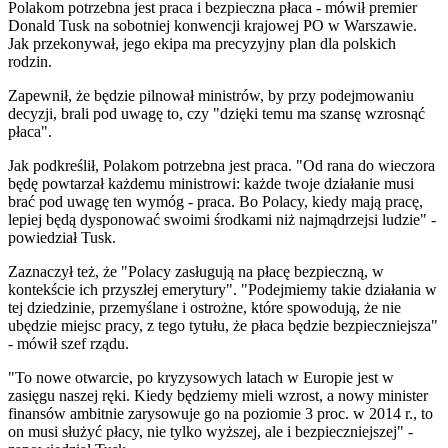
Polakom potrzebna jest praca i bezpieczna płaca - mówił premier
Donald Tusk na sobotniej konwencji krajowej PO w Warszawie.
Jak przekonywał, jego ekipa ma precyzyjny plan dla polskich
rodzin.
Zapewnił, że będzie pilnował ministrów, by przy podejmowaniu
decyzji, brali pod uwagę to, czy "dzięki temu ma szansę wzrosnąć
płaca".
Jak podkreślił, Polakom potrzebna jest praca. "Od rana do wieczora
będę powtarzał każdemu ministrowi: każde twoje działanie musi
brać pod uwagę ten wymóg - praca. Bo Polacy, kiedy mają pracę,
lepiej będą dysponować swoimi środkami niż najmądrzejsi ludzie" -
powiedział Tusk.
Zaznaczył też, że "Polacy zasługują na płacę bezpieczną, w
kontekście ich przyszłej emerytury". "Podejmiemy takie działania w
tej dziedzinie, przemyślane i ostrożne, które spowodują, że nie
ubędzie miejsc pracy, z tego tytułu, że płaca będzie bezpieczniejsza"
- mówił szef rządu.
"To nowe otwarcie, po kryzysowych latach w Europie jest w
zasięgu naszej ręki. Kiedy będziemy mieli wzrost, a nowy minister
finansów ambitnie zarysowuje go na poziomie 3 proc. w 2014 r., to
on musi służyć płacy, nie tylko wyższej, ale i bezpieczniejszej" -