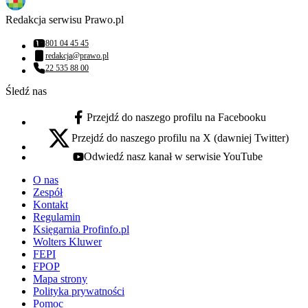
Redakcja serwisu Prawo.pl
801 04 45 45
Numer telefonu:
redakcja@prawo.pl
Adres email:
22 535 88 00
Numer telefonu:
Śledź nas
Przejdź do naszego profilu na Facebooku
facebook - otwiera się w nowej karcie
Przejdź do naszego profilu na X (dawniej Twitter)
x - otwiera się w nowej karcie
Odwiedź nasz kanał w serwisie YouTube
youtube - otwiera się w nowej karcie
O nas
Zespół
Kontakt
Regulamin
Księgarnia Profinfo.pl
Wolters Kluwer
FEPI
FPOP
Mapa strony
Polityka prywatności
Pomoc