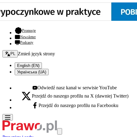
- otwiera się w nowej karcie
Promocje
Newsletter
Podcasty
Zmień język - bieżący:
Zmień język strony
PL
English (EN)
Українська (UA)
Odwiedź nasz kanał w serwisie YouTube
Youtube - otwiera się w nowej karcie
Przejdź do naszego profilu na X (dawniej Twitter)
X - otwiera się w nowej karcie
Przejdź do naszego profilu na Facebooku
Facebook - otwiera się w nowej karcie