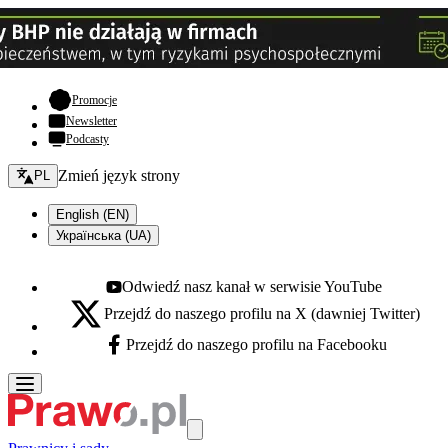
- otwiera się w nowej karcie
Promocje
Newsletter
Podcasty
Zmień język - bieżący:
Zmień język strony
PL
English (EN)
Українська (UA)
Odwiedź nasz kanał w serwisie YouTube
Youtube - otwiera się w nowej karcie
Przejdź do naszego profilu na X (dawniej Twitter)
X - otwiera się w nowej karcie
Przejdź do naszego profilu na Facebooku
Facebook - otwiera się w nowej karcie