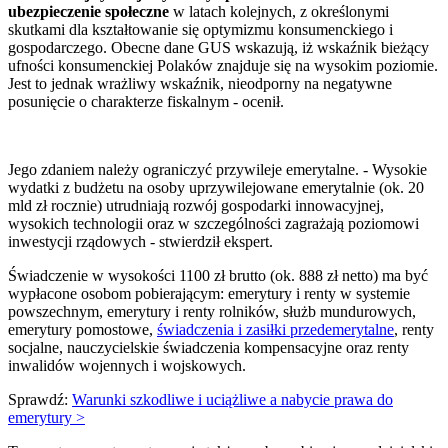
ubezpieczenie społeczne
w latach kolejnych, z określonymi
skutkami dla kształtowanie się optymizmu konsumenckiego i
gospodarczego. Obecne dane GUS wskazują, iż wskaźnik bieżący
ufności konsumenckiej Polaków znajduje się na wysokim poziomie.
Jest to jednak wrażliwy wskaźnik, nieodporny na negatywne
posunięcie o charakterze fiskalnym - ocenił.
Jego zdaniem należy ograniczyć przywileje emerytalne. - Wysokie
wydatki z budżetu na osoby uprzywilejowane emerytalnie (ok. 20
mld zł rocznie) utrudniają rozwój gospodarki innowacyjnej,
wysokich technologii oraz w szczególności zagrażają poziomowi
inwestycji rządowych - stwierdził ekspert.
Świadczenie w wysokości 1100 zł brutto (ok. 888 zł netto) ma być
wypłacone osobom pobierającym: emerytury i renty w systemie
powszechnym, emerytury i renty rolników, służb mundurowych,
emerytury pomostowe,
świadczenia i zasiłki przedemerytalne
, renty
socjalne, nauczycielskie świadczenia kompensacyjne oraz renty
inwalidów wojennych i wojskowych.
Sprawdź:
Warunki szkodliwe i uciążliwe a nabycie prawa do
emerytury >