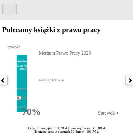
Kolejny slide
Polecamy książki z prawa pracy
Przejdź do: Meritum Prawo Pracy 2026, Kazimierz Jaśkowski - otw
NOWOŚĆ
Meritum Prawo Pracy 2026
Kazimierz Jaśkowski
Poprzednia książka
N
70%
Sprawdź
Rabatu
Cena promocyjna: 101,70 zł |
Cena regularna: 339,00 zł
Najniższa cena w ostatnich 30 dniach: 101,70 zł