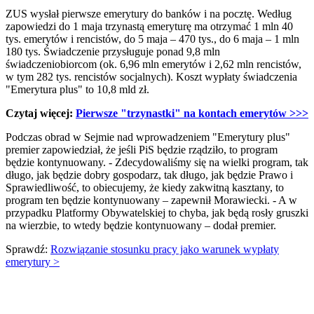
ZUS wysłał pierwsze emerytury do banków i na pocztę. Według
zapowiedzi do 1 maja trzynastą emeryturę ma otrzymać 1 mln 40
tys. emerytów i rencistów, do 5 maja – 470 tys., do 6 maja – 1 mln
180 tys. Świadczenie przysługuje ponad 9,8 mln
świadczeniobiorcom (ok. 6,96 mln emerytów i 2,62 mln rencistów,
w tym 282 tys. rencistów socjalnych). Koszt wypłaty świadczenia
"Emerytura plus" to 10,8 mld zł.
Czytaj więcej:
Pierwsze "trzynastki" na kontach emerytów
>>>
Podczas obrad w Sejmie nad wprowadzeniem "Emerytury plus"
premier zapowiedział, że jeśli PiS będzie rządziło, to program
będzie kontynuowany. - Zdecydowaliśmy się na wielki program, tak
długo, jak będzie dobry gospodarz, tak długo, jak będzie Prawo i
Sprawiedliwość, to obiecujemy, że kiedy zakwitną kasztany, to
program ten będzie kontynuowany – zapewnił Morawiecki. - A w
przypadku Platformy Obywatelskiej to chyba, jak będą rosły gruszki
na wierzbie, to wtedy będzie kontynuowany – dodał premier.
Sprawdź:
Rozwiązanie stosunku pracy jako warunek wypłaty
emerytury >