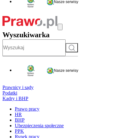
Nasze serwisy
Wyszukiwarka
Szukaj
Nasze serwisy
Prawnicy i sądy
Podatki
Kadry i BHP
Prawo pracy
HR
BHP
Ubezpieczenia społeczne
PPK
Rynek pracy