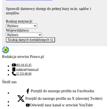
Sprawdź darmowy dostęp do pełnej bazy m.in. sądów i
urzędów.
Rodzaj instytucji:
Województwo:
Szukaj danych kontaktowych
Redakcja serwisu Prawo.pl
801 04 45 45
Numer telefonu:
redakcja@prawo.pl
Adres email:
22 535 88 00
Numer telefonu:
Śledź nas
Przejdź do naszego profilu na Facebooku
facebook - otwiera się w nowej karcie
Przejdź do naszego profilu na X (dawniej Twitter)
x - otwiera się w nowej karcie
Odwiedź nasz kanał w serwisie YouTube
youtube - otwiera się w nowej karcie