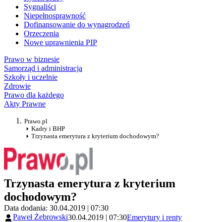
Sygnaliści
Niepełnosprawność
Dofinansowanie do wynagrodzeń
Orzeczenia
Nowe uprawnienia PIP
Prawo w biznesie
Samorząd i administracja
Szkoły i uczelnie
Zdrowie
Prawo dla każdego
Akty Prawne
Prawo.pl
Kadry i BHP
Trzynasta emerytura z kryterium dochodowym?
Trzynasta emerytura z kryterium
dochodowym?
Data dodania: 30.04.2019 | 07:30
Paweł Żebrowski
30.04.2019 | 07:30
Emerytury i renty