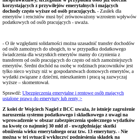
korzystających z przywilejów emerytalnych i mających
dochody często wyższe od osób pracujących.
- Zasiłek dla
emerytów i rencistów musi być zrównoważony wzrostem wpływów
podatkowych od osób pracujących - uważa.
- O ile względami solidarności można uzasadnić transfer dochodów
od osób zamożnych do ubogich, to w przypadku dodatkowego
świadczenia dla wszystkich emerytów mamy do czynienia z
transferem od osób pracujących do często od nich zamożniejszych
emerytów. Średni dochód na osobę w rodzinach pracowników jest
tylko nieco wyższy niż w gospodarstwach domowych emerytów, a
wydatki związane z dziećmi, mieszkaniem i pracą są zazwyczaj
wyższe – skomentował.
Sprawdź:
Ubezpieczenia emerytalne i rentowe osób mających
ustalone prawo do emerytury lub renty >
Z kolei dr Wojciech Nagiel z BCC uważa, że istnieje zagrożenie
naruszenia systemu podatkowego i składkowego z uwagi na
wprowadzenie w obszar zabezpieczenia społecznego wydatków
na kwotę co najmniej 30 mld zł - uwzględniając skutki
obniżenia wieku emerytalnego oraz tzw. 13 emerytury.
-
Nie
można w tej sytuacji wykluczyć podniesienia składek na