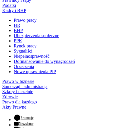
Prawnicy i sądy
Podatki
Kadry i BHP
Prawo pracy
HR
BHP
Ubezpieczenia społeczne
PPK
Rynek pracy
Sygnaliści
Niepełnosprawność
Dofinansowanie do wynagrodzeń
Orzeczenia
Nowe uprawnienia PIP
Prawo w biznesie
Samorząd i administracja
Szkoły i uczelnie
Zdrowie
Prawo dla każdego
Akty Prawne
- otwiera się w nowej karcie
Promocje
Newsletter