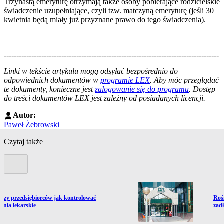
Trzynastą emeryturę otrzymają także osoby pobierające rodzicielskie
świadczenie uzupełniające, czyli tzw. matczyną emeryturę (jeśli 30
kwietnia będą miały już przyznane prawo do tego świadczenia).
--------------------------------------------------------------------------------------
--------------------------------------------------------
Linki w tekście artykułu mogą odsyłać bezpośrednio do
odpowiednich dokumentów w
programie LEX
. Aby móc przeglądać
te dokumenty, konieczne jest
zalogowanie się do programu
. Dostęp
do treści dokumentów LEX jest zależny od posiadanych licencji.
Autor:
Paweł Żebrowski
Czytaj także
Poprzedni slide
ź do artykułu:
Prze
czy przedsiębiorców jak kontrolować
Roś
enia lekarskie
zadł