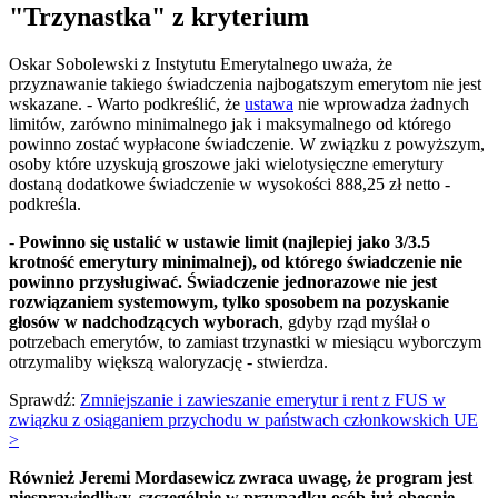
"Trzynastka" z kryterium
Oskar Sobolewski z Instytutu Emerytalnego uważa, że
przyznawanie takiego świadczenia najbogatszym emerytom nie jest
wskazane. - Warto podkreślić, że
ustawa
nie wprowadza żadnych
limitów, zarówno minimalnego jak i maksymalnego od którego
powinno zostać wypłacone świadczenie. W związku z powyższym,
osoby które uzyskują groszowe jaki wielotysięczne emerytury
dostaną dodatkowe świadczenie w wysokości 888,25 zł netto -
podkreśla.
-
Powinno się ustalić w ustawie limit (najlepiej jako 3/3.5
krotność emerytury minimalnej), od którego świadczenie nie
powinno przysługiwać. Świadczenie jednorazowe nie jest
rozwiązaniem systemowym, tylko sposobem na pozyskanie
głosów w nadchodzących wyborach
, gdyby rząd myślał o
potrzebach emerytów, to zamiast trzynastki w miesiącu wyborczym
otrzymaliby większą waloryzację - stwierdza.
Sprawdź:
Zmniejszanie i zawieszanie emerytur i rent z FUS w
związku z osiąganiem przychodu w państwach członkowskich UE
>
Również Jeremi Mordasewicz zwraca uwagę, że program jest
niesprawiedliwy, szczególnie w przypadku osób już obecnie