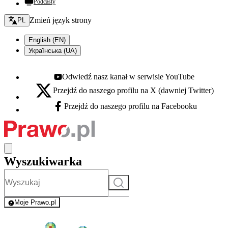
Podcasty
Zmień język - bieżący:
Zmień język strony
PL
English (EN)
Українська (UA)
Odwiedź nasz kanał w serwisie YouTube
Youtube - otwiera się w nowej karcie
Przejdź do naszego profilu na X (dawniej Twitter)
X - otwiera się w nowej karcie
Przejdź do naszego profilu na Facebooku
Facebook - otwiera się w nowej karcie
Wyszukiwarka
Szukaj
Moje Prawo.pl
- rejestracja i logowanie do serwisu