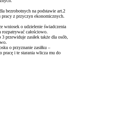
znych.
dla bezrobotnych na podstawie art.2
u pracy z przyczyn ekonomicznych.
że wniosek o udzielenie świadczenia
a rozpatrywać całościowo.
3 przewiduje zasiłek także dla osób,
awo.
osku o przyznanie zasiłku –
 pracę i te starania wlicza mu do