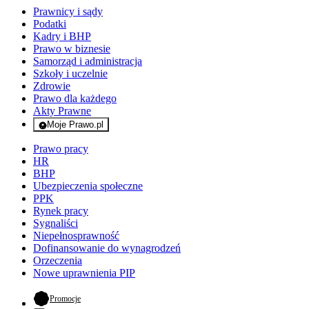
Prawnicy i sądy
Podatki
Kadry i BHP
Prawo w biznesie
Samorząd i administracja
Szkoły i uczelnie
Zdrowie
Prawo dla każdego
Akty Prawne
Moje Prawo.pl
- rejestracja i logowanie do serwisu
Prawo pracy
HR
BHP
Ubezpieczenia społeczne
PPK
Rynek pracy
Sygnaliści
Niepełnosprawność
Dofinansowanie do wynagrodzeń
Orzeczenia
Nowe uprawnienia PIP
- otwiera się w nowej karcie
Promocje