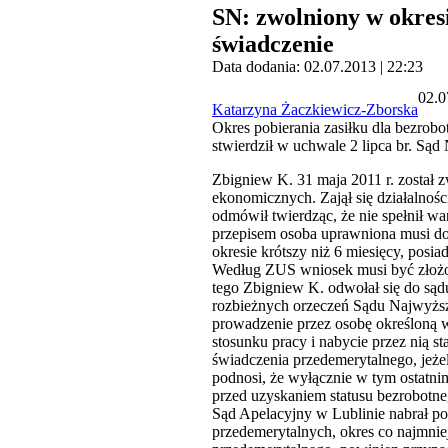
SN: zwolniony w okres
świadczenie
Data dodania: 02.07.2013 | 22:23
02.0
Katarzyna Żaczkiewicz-Zborska
Okres pobierania zasiłku dla bezrob
stwierdził w uchwale 2 lipca br. Sąd
Zbigniew K. 31 maja 2011 r. został 
ekonomicznych. Zajął się działalnoś
odmówił twierdząc, że nie spełnił w
przepisem osoba uprawniona musi do 
okresie krótszy niż 6 miesięcy, posi
Według ZUS wniosek musi być złożon
tego Zbigniew K. odwołał się do sądu
rozbieżnych orzeczeń Sądu Najwyższ
prowadzenie przez osobę określoną w 
stosunku pracy i nabycie przez nią s
świadczenia przedemerytalnego, jeżeli
podnosi, że wyłącznie w tym ostatni
przed uzyskaniem statusu bezrobotne
Sąd Apelacyjny w Lublinie nabrał pow
przedemerytalnych, okres co najmnie