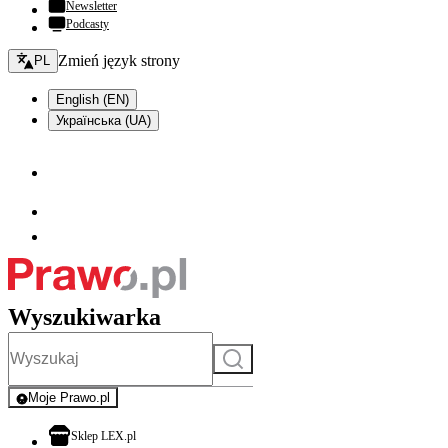
Newsletter
Podcasty
Zmień język - bieżący:
Zmień język strony
PL
English (EN)
Українська (UA)
Wyszukiwarka
Szukaj
Moje Prawo.pl
- rejestracja i logowanie do serwisu
otwiera się w nowej karcie
Sklep LEX.pl