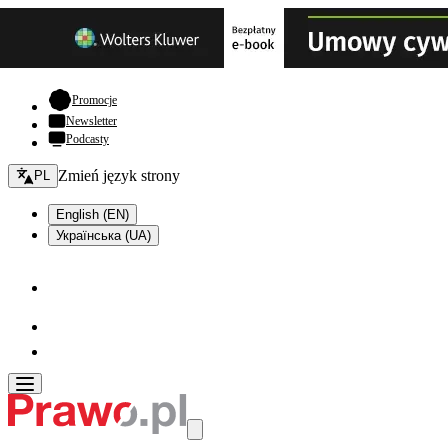
- otwiera się w nowej karcie
Promocje
Newsletter
Podcasty
Zmień język - bieżący:
Zmień język strony
PL
English (EN)
Українська (UA)