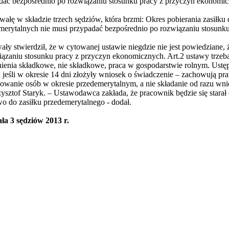
dać bezpośrednio po rozwiązaniu stosunku pracy z przyczyn ekonomic
wałę w składzie trzech sędziów, która brzmi: Okres pobierania zasiłku 
emerytalnych nie musi przypadać bezpośrednio po rozwiązaniu stosunk
y stwierdził, że w cytowanej ustawie niegdzie nie jest powiedziane, 
ązaniu stosunku pracy z przyczyn ekonomicznych. Art.2 ustawy trzeb
ienia składkowe, nie składkowe, praca w gospodarstwie rolnym. Ustęp 
 jeśli w okresie 14 dni złożyły wniosek o świadczenie – zachowują pr
owanie osób w okresie przedemerytalnym, a nie składanie od razu wni
ztof Staryk. – Ustawodawca zakłada, że pracownik będzie się starał o
wo do zasiłku przedemerytalnego - dodał.
ła 3 sędziów 2013 r.
iera się w nowym oknie