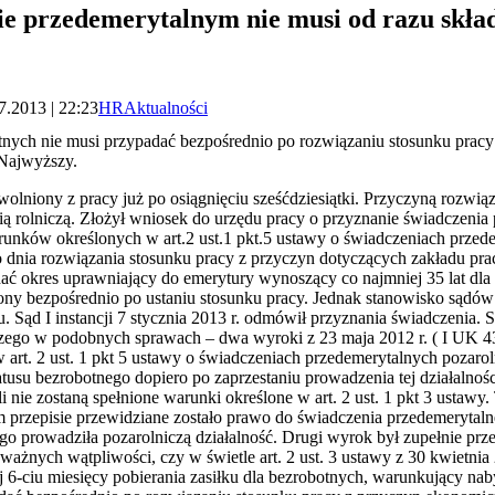
ie przedemerytalnym nie musi od razu skła
7.2013 | 22:23
HR
Aktualności
otnych nie musi przypadać bezpośrednio po rozwiązaniu stosunku pra
 Najwyższy.
zwolniony z pracy już po osiągnięciu sześćdziesiątki. Przyczyną rozw
cią rolniczą. Złożył wniosek do urzędu pracy o przyznanie świadczeni
arunków określonych w art.2 ust.1 pkt.5 ustawy o świadczeniach przed
dnia rozwiązania stosunku pracy z przyczyn dotyczących zakładu prac
adać okres uprawniający do emerytury wynoszący co najmniej 35 lat dla 
y bezpośrednio po ustaniu stosunku pracy. Jednak stanowisko sądów w
. Sąd I instancji 7 stycznia 2013 r. odmówił przyznania świadczenia.
ego w podobnych sprawach – dwa wyroki z 23 maja 2012 r. ( I UK 4
art. 2 ust. 1 pkt 5 ustawy o świadczeniach przedemerytalnych pozarol
tatusu bezrobotnego dopiero po zaprzestaniu prowadzenia tej działalno
 nie zostaną spełnione warunki określone w art. 2 ust. 1 pkt 3 ustawy.
m przepisie przewidziane zostało prawo do świadczenia przedemerytaln
go prowadziła pozarolniczą działalność. Drugi wyrok był zupełnie prz
ażnych wątpliwości, czy w świetle art. 2 ust. 3 ustawy z 30 kwietnia
j 6-ciu miesięcy pobierania zasiłku dla bezrobotnych, warunkujący na