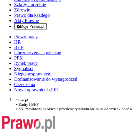
Szkoły i uczelnie
Zdrowie
Prawo dla każdego
Akty Prawne
Moje Prawo.pl
- rejestracja i logowanie do serwisu
Prawo pracy
HR
BHP
Ubezpieczenia społeczne
PPK
Rynek pracy
Sygnaliści
Niepełnosprawność
Dofinansowanie do wynagrodzeń
Orzeczenia
Nowe uprawnienia PIP
Prawo.pl
Kadry i BHP
SN: zwolniony w okresie przedemerytalnym nie musi od razu składać 