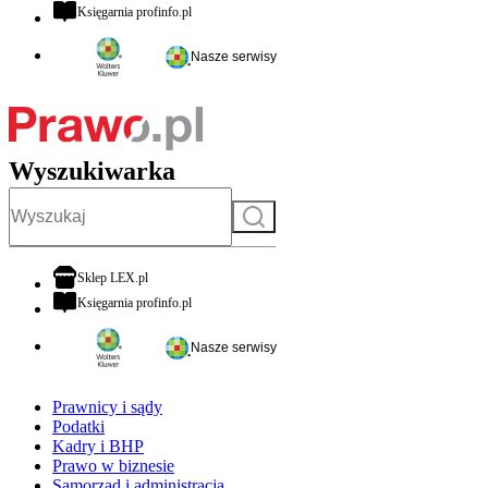
otwiera się w nowej karcie
Księgarnia profinfo.pl
Nasze serwisy
Wyszukiwarka
Szukaj
otwiera się w nowej karcie
Sklep LEX.pl
otwiera się w nowej karcie
Księgarnia profinfo.pl
Nasze serwisy
Prawnicy i sądy
Podatki
Kadry i BHP
Prawo w biznesie
Samorząd i administracja