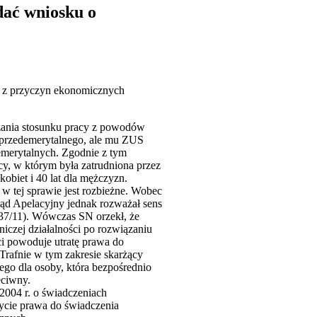
dać wniosku o
cy z przyczyn ekonomicznych
iązania stosunku pracy z powodów
a przedemerytalnego, ale mu ZUS
emerytalnych. Zgodnie z tym
y, w którym była zatrudniona przez
kobiet i 40 lat dla mężczyzn.
 tej sprawie jest rozbieżne. Wobec
 Sąd Apelacyjny jednak rozważał sens
37/11). Wówczas SN orzekł, że
niczej działalności po rozwiązaniu
ści powoduje utratę prawa do
 Trafnie w tym zakresie skarżący
ego dla osoby, która bezpośrednio
eciwny.
 2004 r. o świadczeniach
bycie prawa do świadczenia