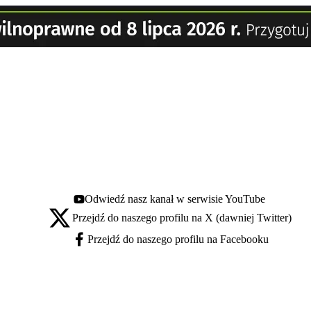
Odwiedź nasz kanał w serwisie YouTube
Youtube - otwiera się w nowej karcie
Przejdź do naszego profilu na X (dawniej Twitter)
X - otwiera się w nowej karcie
Przejdź do naszego profilu na Facebooku
Facebook - otwiera się w nowej karcie