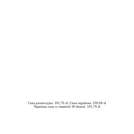
iera się w nowym oknie
Cena promocyjna: 101,70 zł |
Cena regularna: 339,00 zł
Najniższa cena w ostatnich 30 dniach: 101,70 zł