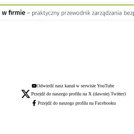
Odwiedź nasz kanał w serwisie YouTube
Youtube - otwiera się w nowej karcie
Przejdź do naszego profilu na X (dawniej Twitter)
X - otwiera się w nowej karcie
Przejdź do naszego profilu na Facebooku
Facebook - otwiera się w nowej karcie