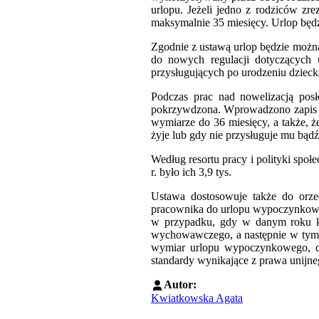
urlopu. Jeżeli jedno z rodziców zre
maksymalnie 35 miesięcy. Urlop będz
Zgodnie z ustawą urlop będzie można
do nowych regulacji dotyczących u
przysługujących po urodzeniu dzieck
Podczas prac nad nowelizacją posł
pokrzywdzona. Wprowadzono zapis m
wymiarze do 36 miesięcy, a także, 
żyje lub gdy nie przysługuje mu bądź
Według resortu pracy i polityki spo
r. było ich 3,9 tys.
Ustawa dostosowuje także do orz
pracownika do urlopu wypoczynkowe
w przypadku, gdy w danym roku k
wychowawczego, a następnie w tym 
wymiar urlopu wypoczynkowego, do
standardy wynikające z prawa unijne
Autor:
Kwiatkowska Agata