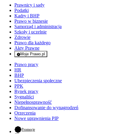
Prawnicy i sądy
Podatki
Kadry i BHP
Prawo w biznesie
Samorząd i administracja
Szkoły i uczelnie
Zdrowie
Prawo dla każdego
Akty Prawne
Moje Prawo.pl
- rejestracja i logowanie do serwisu
Prawo pracy
HR
BHP
Ubezpieczenia społeczne
PPK
Rynek pracy
Sygnaliści
Niepełnosprawność
Dofinansowanie do wynagrodzeń
Orzeczenia
Nowe uprawnienia PIP
- otwiera się w nowej karcie
Promocje