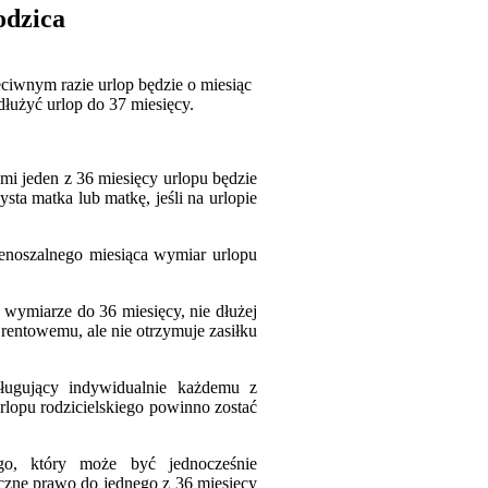
odzica
iwnym razie urlop będzie o miesiąc
dłużyć urlop do 37 miesięcy.
i jeden z 36 miesięcy urlopu będzie
sta matka lub matkę, jeśli na urlopie
enoszalnego miesiąca wymiar urlopu
wymiarze do 36 miesięcy, nie dłużej
rentowemu, ale nie otrzymuje zasiłku
sługujący indywidualnie każdemu z
rlopu rodzicielskiego powinno zostać
go, który może być jednocześnie
czne prawo do jednego z 36 miesięcy