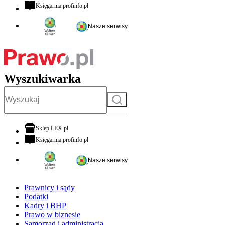
otwiera się w nowej karcie
Księgarnia profinfo.pl
Nasze serwisy
Wyszukiwarka
Szukaj
otwiera się w nowej karcie
Sklep LEX.pl
otwiera się w nowej karcie
Księgarnia profinfo.pl
Nasze serwisy
Prawnicy i sądy
Podatki
Kadry i BHP
Prawo w biznesie
Samorząd i administracja