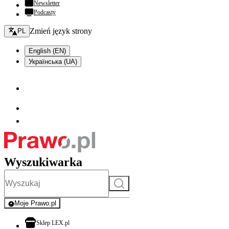
Newsletter
Podcasty
Zmień język - bieżący:
Zmień język strony
PL
English (EN)
Українська (UA)
Wyszukiwarka
Szukaj
Moje Prawo.pl
- rejestracja i logowanie do serwisu
otwiera się w nowej karcie
Sklep LEX.pl