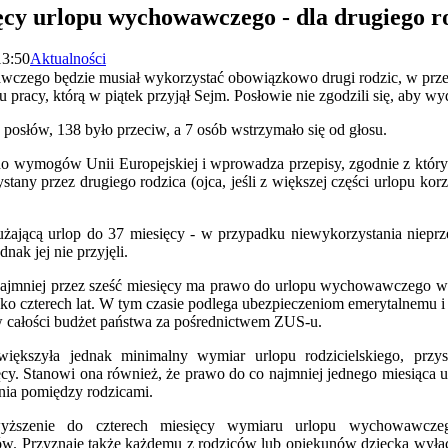
ięcy urlopu wychowawczego - dla drugiego r
13:50
Aktualności
wczego będzie musiał wykorzystać obowiązkowo drugi rodzic, w przec
u pracy, którą w piątek przyjął Sejm. Posłowie nie zgodzili się, aby wy
posłów, 138 było przeciw, a 7 osób wstrzymało się od głosu.
o wymogów Unii Europejskiej i wprowadza przepisy, zgodnie z którym
ny przez drugiego rodzica (ojca, jeśli z większej części urlopu korzy
ającą urlop do 37 miesięcy - w przypadku niewykorzystania nieprz
nak jej nie przyjęli.
ajmniej przez sześć miesięcy ma prawo do urlopu wychowawczego w 
cko czterech lat. W tym czasie podlega ubezpieczeniom emerytalnemu i 
w całości budżet państwa za pośrednictwem ZUS-u.
iększyła jednak minimalny wymiar urlopu rodzicielskiego, przy
ięcy. Stanowi ona również, że prawo do co najmniej jednego miesiąca u
nia pomiędzy rodzicami.
yższenie do czterech miesięcy wymiaru urlopu wychowawcze
w. Przyznaje także każdemu z rodziców lub opiekunów dziecka wyłą