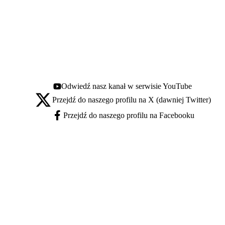
Odwiedź nasz kanał w serwisie YouTube
Youtube - otwiera się w nowej karcie
Przejdź do naszego profilu na X (dawniej Twitter)
X - otwiera się w nowej karcie
Przejdź do naszego profilu na Facebooku
Facebook - otwiera się w nowej karcie