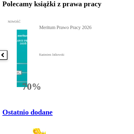
Polecamy książki z prawa pracy
Przejdź do: Meritum Prawo Pracy 2026, Kazimierz Jaśkowski - otw
NOWOŚĆ
Meritum Prawo Pracy 2026
Kazimierz Jaśkowski
Poprzednia książka
70%
Rabatu
Ostatnio dodane