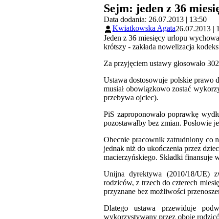
Sejm: jeden z 36 mies
Data dodania: 26.07.2013 | 13:50
Kwiatkowska Agata
26.07.2013 | 
Jeden z 36 miesięcy urlopu wychowa
krótszy - zakłada nowelizacja kodeks
Za przyjęciem ustawy głosowało 302 
Ustawa dostosowuje polskie prawo d
musiał obowiązkowo zostać wykorzysta
przebywa ojciec).
PiS zaproponowało poprawkę wydłuż
pozostawałby bez zmian. Posłowie jed
Obecnie pracownik zatrudniony co n
jednak niż do ukończenia przez dzie
macierzyńskiego. Składki finansuje 
Unijna dyrektywa (2010/18/UE) zw
rodziców, z trzech do czterech mies
przyznane bez możliwości przenosze
Dlatego ustawa przewiduje podw
wykorzystywany przez oboje rodzicó