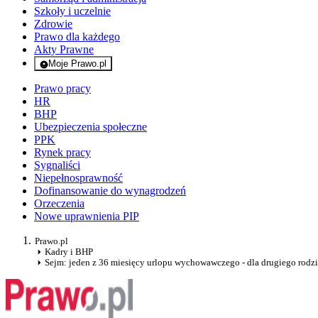
Szkoły i uczelnie
Zdrowie
Prawo dla każdego
Akty Prawne
Moje Prawo.pl
- rejestracja i logowanie do serwisu
Prawo pracy
HR
BHP
Ubezpieczenia społeczne
PPK
Rynek pracy
Sygnaliści
Niepełnosprawność
Dofinansowanie do wynagrodzeń
Orzeczenia
Nowe uprawnienia PIP
Prawo.pl
Kadry i BHP
Sejm: jeden z 36 miesięcy urlopu wychowawczego - dla drugiego rodz