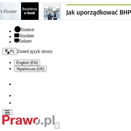
- otwiera się w nowej karcie
Promocje
Newsletter
Podcasty
Zmień język - bieżący:
Zmień język strony
PL
English (EN)
Українська (UA)