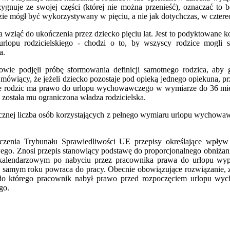
zygnuje ze swojej części (której nie można przenieść), oznaczać to 
ie mógł być wykorzystywany w pięciu, a nie jak dotychczas, w cztere
 wziąć do ukończenia przez dziecko pięciu lat. Jest to podyktowane 
rlopu rodzicielskiego - chodzi o to, by wszyscy rodzice mogli 
a.
owie podjęli próbę sformowania definicji samotnego rodzica, aby g
ówiący, że jeżeli dziecko pozostaje pod opieką jednego opiekuna, 
że rodzic ma prawo do urlopu wychowawczego w wymiarze do 36 miesię
 została mu ograniczona władza rodzicielska.
łecznej liczba osób korzystających z pełnego wymiaru urlopu wychow
eczenia Trybunału Sprawiedliwości UE przepisy określające wpł
go. Znosi przepis stanowiący podstawę do proporcjonalnego obniż
alendarzowym po nabyciu przez pracownika prawa do urlopu wyp
samym roku powraca do pracy. Obecnie obowiązujące rozwiązanie, 
 którego pracownik nabył prawo przed rozpoczęciem urlopu wych
go.