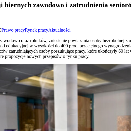
cji biernych zawodowo i zatrudnienia senio
0
Prawo pracy
Rynek pracy
Aktualności
awodowo oraz rolników, zniesienie powiązania osoby bezrobotnej z u
i edukacyjnej w wysokości do 400 proc. przeciętnego wynagrodzenia 
rców zatrudniających osoby poszukujące pracy, które ukończyły 60 lat 
óre propozycje nowych przepisów o rynku pracy.