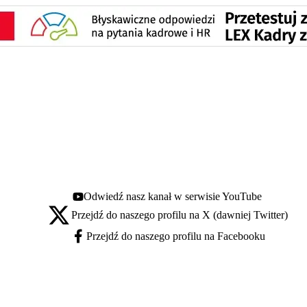
Odwiedź nasz kanał w serwisie YouTube
Youtube - otwiera się w nowej karcie
Przejdź do naszego profilu na X (dawniej Twitter)
X - otwiera się w nowej karcie
Przejdź do naszego profilu na Facebooku
Facebook - otwiera się w nowej karcie