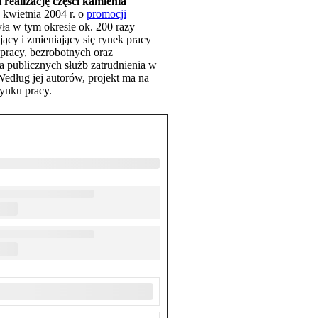
ealizację części kamienia
 kwietnia 2004 r. o
promocji
była w tym okresie ok. 200 razy
jący i zmieniający się rynek pracy
pracy, bezrobotnych oraz
a publicznych służb zatrudnienia w
edług jej autorów, projekt ma na
rynku pracy.