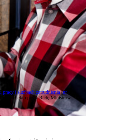
 pracy i służbach zatrudnienia
(
nr
ęcia projektu przez Radę Ministrów