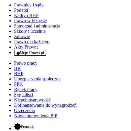
Prawnicy i sądy
Podatki
Kadry i BHP
Prawo w biznesie
Samorząd i administracja
Szkoły i uczelnie
Zdrowie
Prawo dla każdego
Akty Prawne
Moje Prawo.pl
- rejestracja i logowanie do serwisu
Prawo pracy
HR
BHP
Ubezpieczenia społeczne
PPK
Rynek pracy
Sygnaliści
Niepełnosprawność
Dofinansowanie do wynagrodzeń
Orzeczenia
Nowe uprawnienia PIP
- otwiera się w nowej karcie
Promocje