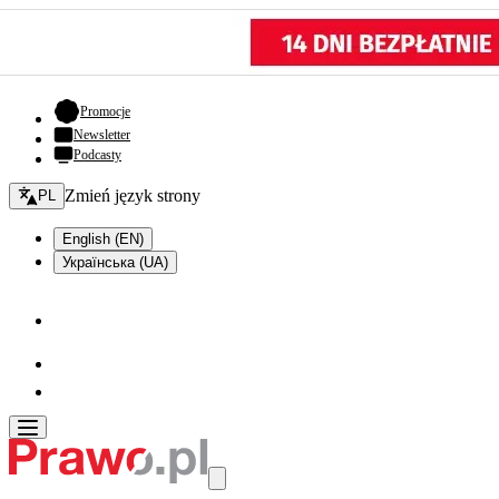
- otwiera się w nowej karcie
Promocje
Newsletter
Podcasty
Zmień język - bieżący:
Zmień język strony
PL
English (EN)
Українська (UA)