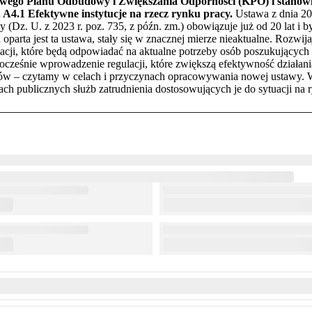
owego Planu Odbudowy i Zwiększania Odporności (KPO) i stanowi r
 A4.1 Efektywne instytucje na rzecz rynku pracy.
Ustawa z dnia 20
cy (Dz. U. z 2023 r. poz. 735, z późn. zm.) obowiązuje już od 20 lat i 
parta jest ta ustawa, stały się w znacznej mierze nieaktualne. Rozwija
ji, które będą odpowiadać na aktualne potrzeby osób poszukujących 
nocześnie wprowadzenie regulacji, które zwiększą efektywność działani
ntów – czytamy w celach i przyczynach opracowywania nowej ustawy. W
ch publicznych służb zatrudnienia dostosowujących je do sytuacji na 