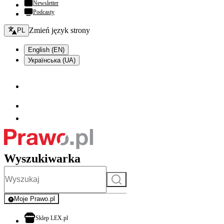
Newsletter
Podcasty
Zmień język - bieżący:
Zmień język strony
PL
English (EN)
Українська (UA)
Wyszukiwarka
Szukaj
Moje Prawo.pl
- rejestracja i logowanie do serwisu
otwiera się w nowej karcie
Sklep LEX.pl