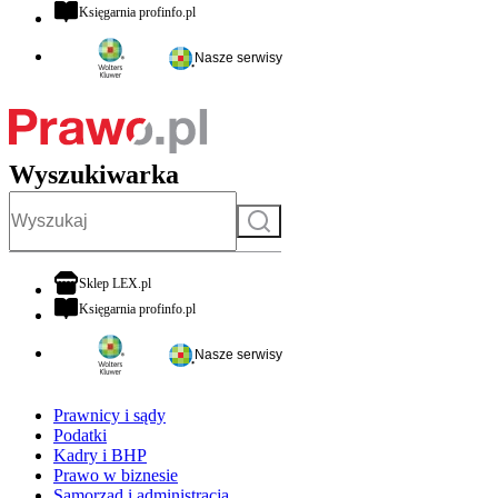
otwiera się w nowej karcie
Księgarnia profinfo.pl
Nasze serwisy
Wyszukiwarka
Szukaj
otwiera się w nowej karcie
Sklep LEX.pl
otwiera się w nowej karcie
Księgarnia profinfo.pl
Nasze serwisy
Prawnicy i sądy
Podatki
Kadry i BHP
Prawo w biznesie
Samorząd i administracja