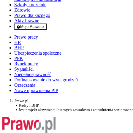
Szkoły i uczelnie
Zdrowie
Prawo dla każdego
Akty Prawne
Moje Prawo.pl
- rejestracja i logowanie do serwisu
Prawo pracy
HR
BHP
Ubezpieczenia społeczne
PPK
Rynek pracy
Sygnaliści
Niepełnosprawność
Dofinansowanie do wynagrodzeń
Orzeczenia
Nowe uprawnienia PIP
Prawo.pl
Kadry i BHP
Jest projekt aktywizacji biernych zawodowo i zatrudnienia seniorów 