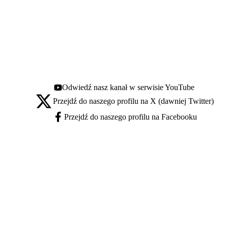
Odwiedź nasz kanał w serwisie YouTube
Youtube - otwiera się w nowej karcie
Przejdź do naszego profilu na X (dawniej Twitter)
X - otwiera się w nowej karcie
Przejdź do naszego profilu na Facebooku
Facebook - otwiera się w nowej karcie