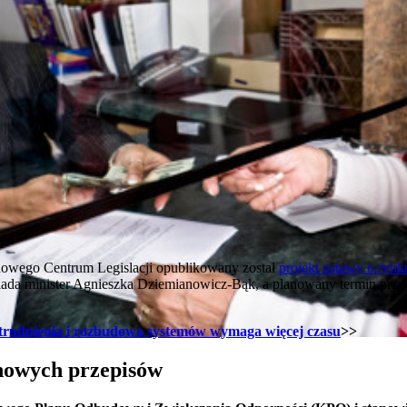
ądowego Centrum Legislacji opublikowany został
projekt ustawy o rynku
ada minister Agnieszka Dziemianowicz-Bąk, a planowany termin przyj
atrudnienia i rozbudowa systemów wymaga więcej czasu
>>
nowych przepisów