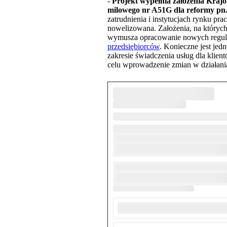
-
Projekt wypełnia założenia Kraj
milowego nr A51G dla reformy pn.
zatrudnienia i instytucjach rynku pra
nowelizowana. Założenia, na których o
wymusza opracowanie nowych regulac
przedsiębiorców
. Konieczne jest jed
zakresie świadczenia usług dla klie
celu wprowadzenie zmian w działania