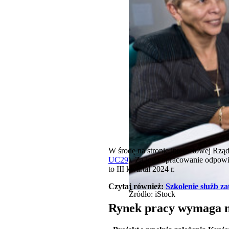
W środę na stronie internetowej Rz
UC29
). Za jego opracowanie odpowi
to III kwartał 2024 r.
Czytaj również:
Szkolenie służb z
Źródło: iStock
Rynek pracy wymaga 