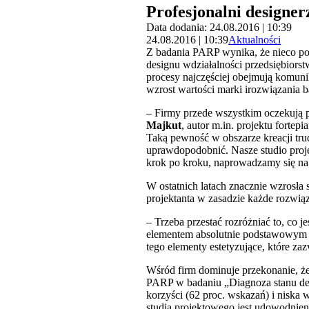
Profesjonalni designe
Data dodania: 24.08.2016 | 10:39
24.08.2016 | 10:39
Aktualności
Z badania PARP wynika, że nieco pon
designu wdziałalności przedsiębiorstw
procesy najczęściej obejmują komuni
wzrost wartości marki irozwiązania 
– Firmy przede wszystkim oczekują 
Majkut
, autor m.in. projektu fort
Taką pewność w obszarze kreacji tr
uprawdopodobnić. Nasze studio projek
krok po kroku, naprowadzamy się na 
W ostatnich latach znacznie wzrosła 
projektanta w zasadzie każde rozwią
– Trzeba przestać rozróżniać to, co 
elementem absolutnie podstawowym – 
tego elementy estetyzujące, które za
Wśród firm dominuje przekonanie, że 
PARP w badaniu „Diagnoza stanu desi
korzyści (62 proc. wskazań) i niska 
studia projektowego jest udowodnien