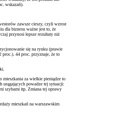
oc. wskazań).
westorów zawsze cieszy, czyli wzrost
u dla biznesu ważne jest to, że
zaj przynosi lepsze rezultaty niż
zycjonowanie się na rynku (prawie
roc.). 44 proc. przyznaje, że to
ki.
mieszkania za wielkie pieniądze to
 urągających powadze tej sytuacji:
i szybami itp. Zmiana tej oprawy
rzedaży mieszkań na warszawskim