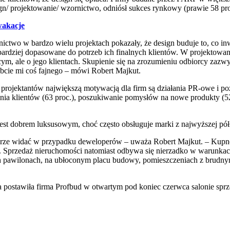
n/ projektowanie/ wzornictwo, odniósł sukces rynkowy (prawie 58 pr
wakacje
tnictwo w bardzo wielu projektach pokazały, że design buduje to, co in
ardziej dopasowane do potrzeb ich finalnych klientów. W projektowani
ym, ale o jego klientach. Skupienie się na zrozumieniu odbiorcy zazwyc
óbcie mi coś fajnego – mówi Robert Majkut.
rojektantów największą motywacją dla firm są działania PR-owe i po
nia klientów (63 proc.), poszukiwanie pomysłów na nowe produkty (52 p
est dobrem luksusowym, choć często obsługuje marki z najwyższej pół
brze widać w przypadku deweloperów – uważa Robert Majkut. – Kupno 
 Sprzedaż nieruchomości natomiast odbywa się nierzadko w warunkach
 pawilonach, na ubłoconym placu budowy, pomieszczeniach z brudnym
a postawiła firma Profbud w otwartym pod koniec czerwca salonie sp