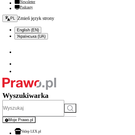
Newsletter
Podcasty
Zmień język - bieżący:
Zmień język strony
PL
English (EN)
Українська (UA)
Wyszukiwarka
Szukaj
Moje Prawo.pl
- rejestracja i logowanie do serwisu
otwiera się w nowej karcie
Sklep LEX.pl