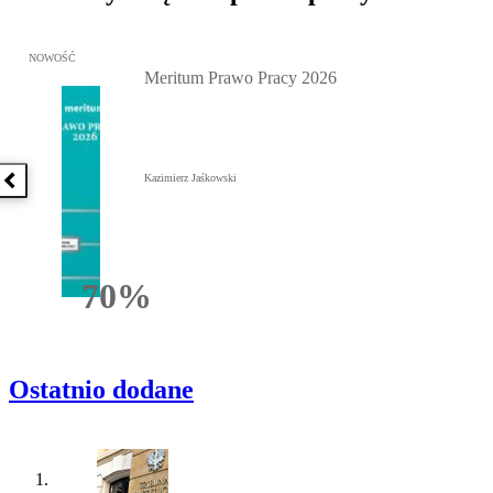
Przejdź do: Meritum Prawo Pracy 2026, Kazimierz Jaśkowski - otw
NOWOŚĆ
Meritum Prawo Pracy 2026
Kazimierz Jaśkowski
Poprzednia książka
70%
Rabatu
Ostatnio dodane