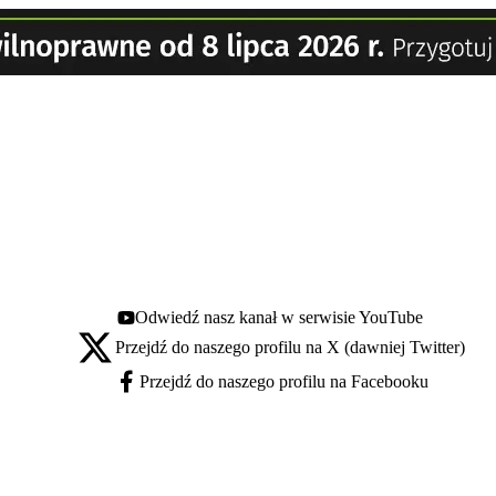
Odwiedź nasz kanał w serwisie YouTube
Youtube - otwiera się w nowej karcie
Przejdź do naszego profilu na X (dawniej Twitter)
X - otwiera się w nowej karcie
Przejdź do naszego profilu na Facebooku
Facebook - otwiera się w nowej karcie