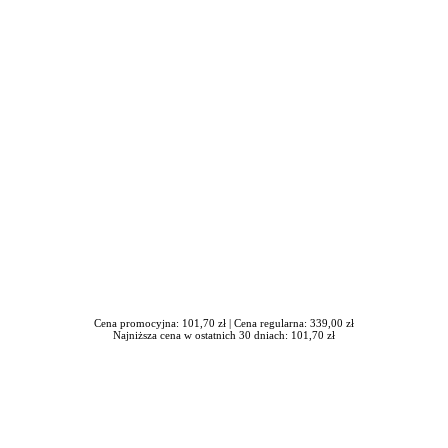
iera się w nowym oknie
Cena promocyjna: 101,70 zł |
Cena regularna: 339,00 zł
Najniższa cena w ostatnich 30 dniach: 101,70 zł