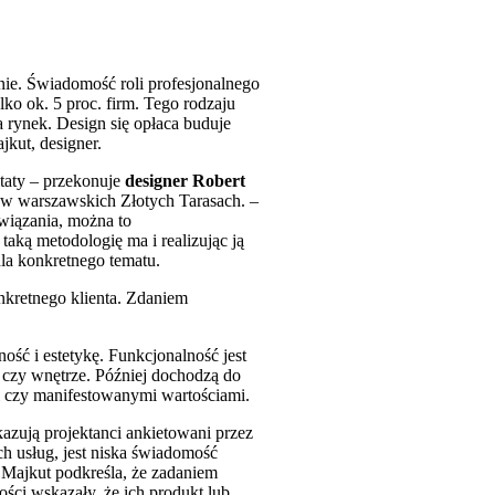
nie. Świadomość roli profesjonalnego
lko ok. 5 proc. firm. Tego rodzaju
 rynek. Design się opłaca buduje
kut, designer.
taty – przekonuje
designer Robert
a w warszawskich Złotych Tarasach. –
wiązania, można to
aką metodologię ma i realizując ją
dla konkretnego tematu.
onkretnego klienta. Zdaniem
ość i estetykę. Funkcjonalność jest
 czy wnętrze. Później dochodzą do
ki czy manifestowanymi wartościami.
kazują projektanci ankietowani przez
h usług, jest niska świadomość
t Majkut podkreśla, że zadaniem
ści wskazały, że ich produkt lub