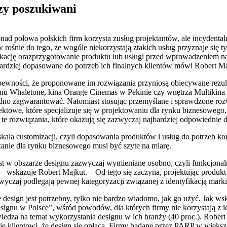
rzy poszukiwani
ad połowa polskich firm korzysta zusług projektantów, ale incydental
 rośnie do tego, że wogóle niekorzystają ztakich usług przyznaje się ty
kację orazprzygotowanie produktu lub usługi przed wprowadzeniem na
bardziej dopasowane do potrzeb ich finalnych klientów mówi Robert Maj
pewności, że proponowane im rozwiązania przyniosą obiecywane rezul
epianu Whaletone, kina Orange Cinemas w Pekinie czy wnętrza Multikin
udno zagwarantować. Natomiast stosując przemyślane i sprawdzone roz
towe, które specjalizuje się w projektowaniu dla rynku biznesowego, t
te rozwiązania, które okazują się zazwyczaj najbardziej odpowiednie 
skala customizacji, czyli dopasowania produktów i usług do potrzeb k
zanie dla rynku biznesowego musi być szyte na miarę.
jest w obszarze designu zazwyczaj wymieniane osobno, czyli funkcjonaln
wskazuje Robert Majkut. – Od tego się zaczyna, projektując produkt
zwyczaj podlegają pewnej kategoryzacji związanej z identyfikacją mar
design jest potrzebny, tylko nie bardzo wiadomo, jak go użyć. Jak ws
gnu w Polsce”, wśród powodów, dla których firmy nie korzystają z ic
wiedza na temat wykorzystania designu w ich branży (40 proc.). Rober
ie klientowi, że design się opłaca. Firmy badane przez PARP w większo