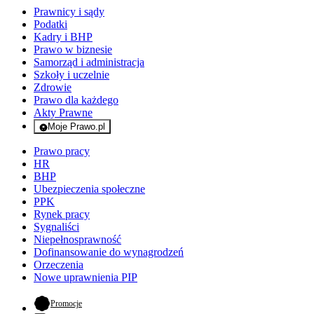
Prawnicy i sądy
Podatki
Kadry i BHP
Prawo w biznesie
Samorząd i administracja
Szkoły i uczelnie
Zdrowie
Prawo dla każdego
Akty Prawne
Moje Prawo.pl
- rejestracja i logowanie do serwisu
Prawo pracy
HR
BHP
Ubezpieczenia społeczne
PPK
Rynek pracy
Sygnaliści
Niepełnosprawność
Dofinansowanie do wynagrodzeń
Orzeczenia
Nowe uprawnienia PIP
- otwiera się w nowej karcie
Promocje