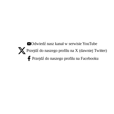
Odwiedź nasz kanał w serwisie YouTube
Youtube - otwiera się w nowej karcie
Przejdź do naszego profilu na X (dawniej Twitter)
X - otwiera się w nowej karcie
Przejdź do naszego profilu na Facebooku
Facebook - otwiera się w nowej karcie