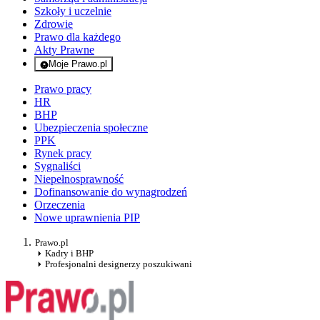
Szkoły i uczelnie
Zdrowie
Prawo dla każdego
Akty Prawne
Moje Prawo.pl
- rejestracja i logowanie do serwisu
Prawo pracy
HR
BHP
Ubezpieczenia społeczne
PPK
Rynek pracy
Sygnaliści
Niepełnosprawność
Dofinansowanie do wynagrodzeń
Orzeczenia
Nowe uprawnienia PIP
Prawo.pl
Kadry i BHP
Profesjonalni designerzy poszukiwani