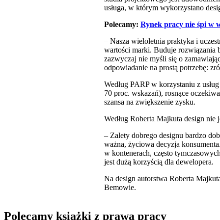
usługa, w którym wykorzystano desig
Polecamy:
Rynek pracy nie śpi w 
– Nasza wieloletnia praktyka i uczes
wartości marki. Buduje rozwiązania b
zazwyczaj nie myśli się o zamawiając
odpowiadanie na prostą potrzebę: zr
Według PARP w korzystaniu z usług p
70 proc. wskazań), rosnące oczekiwa
szansa na zwiększenie zysku.
Według Roberta Majkuta design nie j
– Zalety dobrego designu bardzo do
ważna, życiowa decyzja konsumenta.
w kontenerach, często tymczasowych
jest dużą korzyścią dla dewelopera.
Na design autorstwa Roberta Majkut
Bemowie.
Polecamy książki z prawa pracy