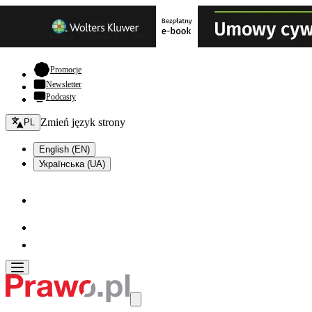
- otwiera się w nowej karcie
Promocje
Newsletter
Podcasty
Zmień język - bieżący:
Zmień język strony
PL
English (EN)
Українська (UA)