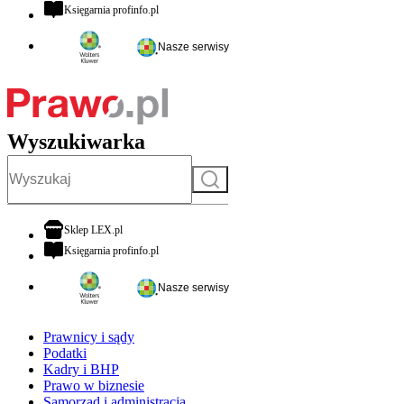
otwiera się w nowej karcie
Księgarnia profinfo.pl
Nasze serwisy
Wyszukiwarka
Szukaj
otwiera się w nowej karcie
Sklep LEX.pl
otwiera się w nowej karcie
Księgarnia profinfo.pl
Nasze serwisy
Prawnicy i sądy
Podatki
Kadry i BHP
Prawo w biznesie
Samorząd i administracja