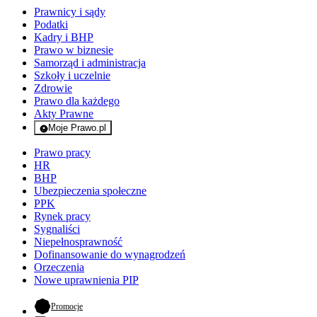
Prawnicy i sądy
Podatki
Kadry i BHP
Prawo w biznesie
Samorząd i administracja
Szkoły i uczelnie
Zdrowie
Prawo dla każdego
Akty Prawne
Moje Prawo.pl
- rejestracja i logowanie do serwisu
Prawo pracy
HR
BHP
Ubezpieczenia społeczne
PPK
Rynek pracy
Sygnaliści
Niepełnosprawność
Dofinansowanie do wynagrodzeń
Orzeczenia
Nowe uprawnienia PIP
- otwiera się w nowej karcie
Promocje