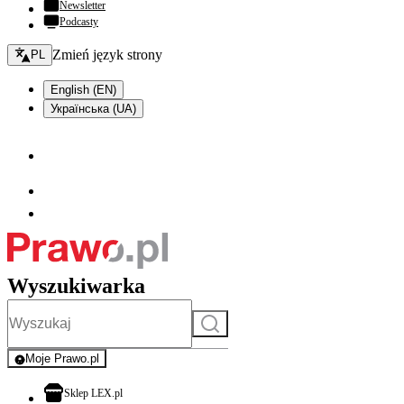
Newsletter
Podcasty
Zmień język - bieżący:
Zmień język strony
PL
English (EN)
Українська (UA)
Wyszukiwarka
Szukaj
Moje Prawo.pl
- rejestracja i logowanie do serwisu
otwiera się w nowej karcie
Sklep LEX.pl