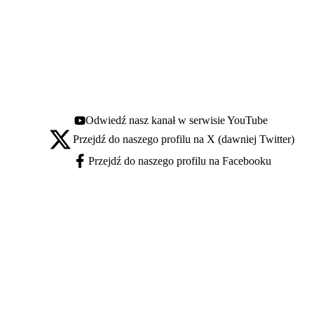
Odwiedź nasz kanał w serwisie YouTube
Youtube - otwiera się w nowej karcie
Przejdź do naszego profilu na X (dawniej Twitter)
X - otwiera się w nowej karcie
Przejdź do naszego profilu na Facebooku
Facebook - otwiera się w nowej karcie