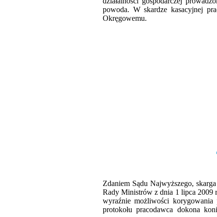
działalności gospodarczej prowadzo
powoda. W skardze kasacyjnej pr
Okręgowemu.
Zdaniem Sądu Najwyższego, skarga k
Rady Ministrów z dnia 1 lipca 2009 r
wyraźnie możliwości korygowania 
protokołu pracodawca dokona koni