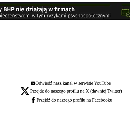
Odwiedź nasz kanał w serwisie YouTube
Youtube - otwiera się w nowej karcie
Przejdź do naszego profilu na X (dawniej Twitter)
X - otwiera się w nowej karcie
Przejdź do naszego profilu na Facebooku
Facebook - otwiera się w nowej karcie