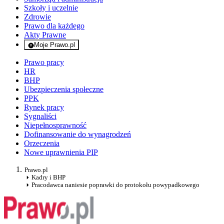
Szkoły i uczelnie
Zdrowie
Prawo dla każdego
Akty Prawne
Moje Prawo.pl
- rejestracja i logowanie do serwisu
Prawo pracy
HR
BHP
Ubezpieczenia społeczne
PPK
Rynek pracy
Sygnaliści
Niepełnosprawność
Dofinansowanie do wynagrodzeń
Orzeczenia
Nowe uprawnienia PIP
Prawo.pl
Kadry i BHP
Pracodawca naniesie poprawki do protokołu powypadkowego