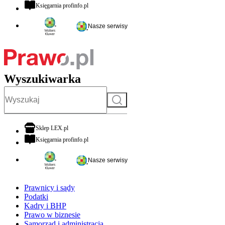
otwiera się w nowej karcie
Księgarnia profinfo.pl
Nasze serwisy
Wyszukiwarka
Szukaj
otwiera się w nowej karcie
Sklep LEX.pl
otwiera się w nowej karcie
Księgarnia profinfo.pl
Nasze serwisy
Prawnicy i sądy
Podatki
Kadry i BHP
Prawo w biznesie
Samorząd i administracja