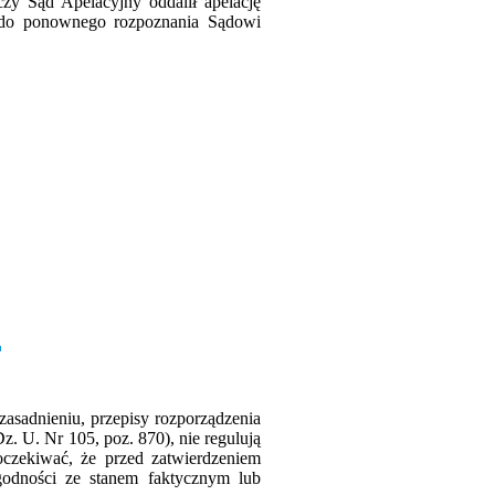
czy Sąd Apelacyjny oddalił apelację
 do ponownego rozpoznania Sądowi
asadnieniu, przepisy rozporządzenia
z. U. Nr 105, poz. 870), nie regulują
czekiwać, że przed zatwierdzeniem
godności ze stanem faktycznym lub