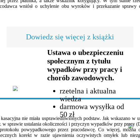
nej przez płatnika, a także wskaźnik korygujący. W tym stanie rze
acodawca wniósł o uchylenie obu wyroków i przekazanie sprawy
Dowiedz się więcej z książki
Ustawa o ubezpieczeniu
społecznym z tytułu
wypadków przy pracy i
chorób zawodowych.
rzetelna i aktualna
wiedza
darmowa wysyłka od
50 zł
asacyjna nie miała usprawiedliwionych podstaw. Jak wskazano w uz
. w sprawie ustalania okoliczności i przyczyn wypadków przy pracy (D
protokołu powypadkowego przez pracodawcę. Co więcej, można o
ecznych korekt w razie ujawnienia oczywistych omyłek lub niez