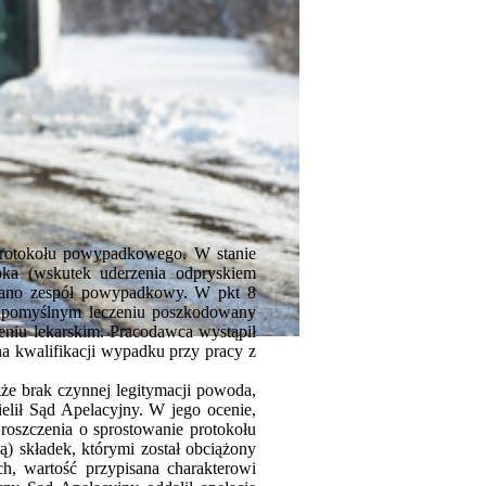
protokołu powypadkowego. W stanie
oka (wskutek uderzenia odpryskiem
ołano zespół powypadkowy. W pkt 8
o pomyślnym leczeniu poszkodowany
eniu lekarskim. Pracodawca wystąpił
 kwalifikacji wypadku przy pracy z
że brak czynnej legitymacji powoda,
elił Sąd Apelacyjny. W jego ocenie,
roszczenia o sprostowanie protokołu
 składek, którymi został obciążony
ch, wartość przypisana charakterowi