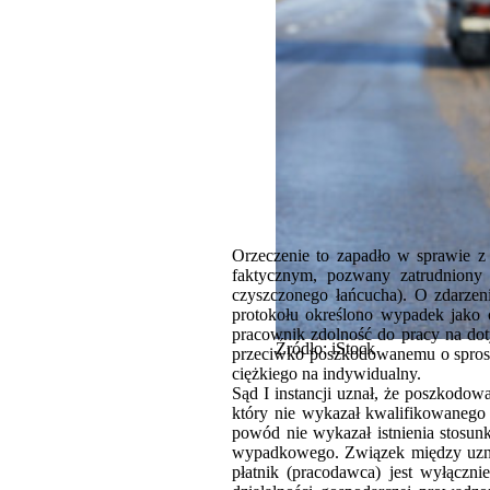
Orzeczenie to zapadło w sprawie 
faktycznym, pozwany zatrudniony 
czyszczonego łańcucha). O zdarze
protokołu określono wypadek jako
pracownik zdolność do pracy na dot
Źródło: iStock
przeciwko poszkodowanemu o sprost
ciężkiego na indywidualny.
Sąd I instancji uznał, że poszkodo
który nie wykazał kwalifikowanego 
powód nie wykazał istnienia stosun
wypadkowego. Związek między uznan
płatnik (pracodawca) jest wyłączni