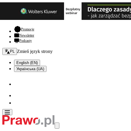
- otwiera się w nowej karcie
Promocje
Newsletter
Podcasty
Zmień język - bieżący:
Zmień język strony
PL
English (EN)
Українська (UA)