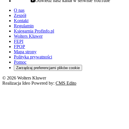
Odwiedź nasz kanał w serwisie YouTube
youtube - otwiera się w nowej karcie
O nas
Zespół
Kontakt
Regulamin
Księgarnia Profinfo.pl
Wolters Kluwer
FEPI
FPOP
Mapa strony
Polityka prywatności
Pomoc
Zarządzaj preferencjami plików cookie
© 2026 Wolters Kluwer
Realizacja Ideo Powered by:
CMS Edito