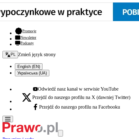
- otwiera się w nowej karcie
Promocje
Newsletter
Podcasty
Zmień język - bieżący:
Zmień język strony
PL
English (EN)
Українська (UA)
Odwiedź nasz kanał w serwisie YouTube
Youtube - otwiera się w nowej karcie
Przejdź do naszego profilu na X (dawniej Twitter)
X - otwiera się w nowej karcie
Przejdź do naszego profilu na Facebooku
Facebook - otwiera się w nowej karcie