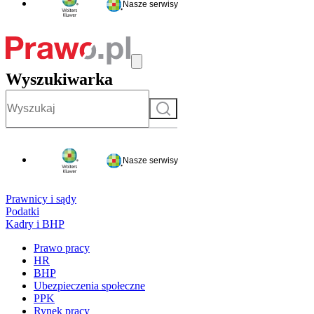
Nasze serwisy
Wyszukiwarka
Szukaj
Nasze serwisy
Prawnicy i sądy
Podatki
Kadry i BHP
Prawo pracy
HR
BHP
Ubezpieczenia społeczne
PPK
Rynek pracy