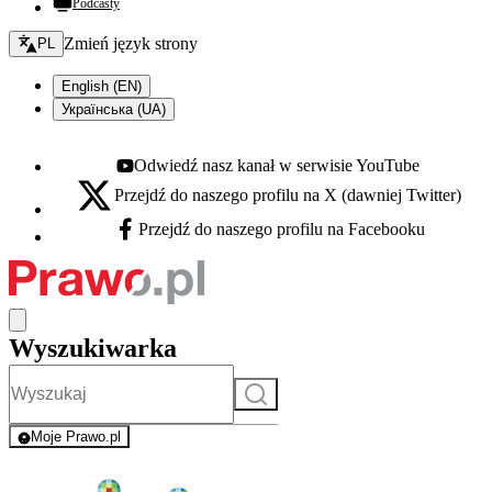
Podcasty
Zmień język - bieżący:
Zmień język strony
PL
English (EN)
Українська (UA)
Odwiedź nasz kanał w serwisie YouTube
Youtube - otwiera się w nowej karcie
Przejdź do naszego profilu na X (dawniej Twitter)
X - otwiera się w nowej karcie
Przejdź do naszego profilu na Facebooku
Facebook - otwiera się w nowej karcie
Wyszukiwarka
Szukaj
Moje Prawo.pl
- rejestracja i logowanie do serwisu