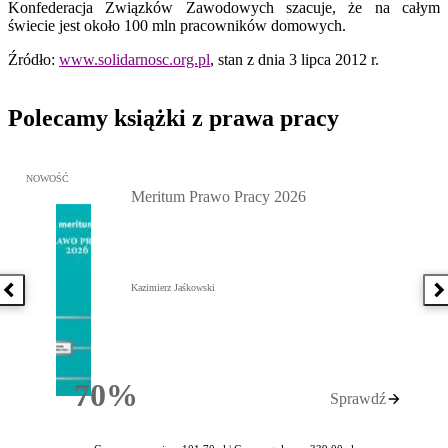
Konfederacja Związków Zawodowych szacuje, że na całym
świecie jest około 100 mln pracowników domowych.
Źródło:
www.solidarnosc.org.pl
, stan z dnia 3 lipca 2012 r.
Polecamy książki z prawa pracy
Przejdź do: Meritum Prawo Pracy 2026, Kazimierz Jaśkowski - otw
NOWOŚĆ
Meritum Prawo Pracy 2026
Kazimierz Jaśkowski
Poprzednia książka
N
70%
Sprawdź
Rabatu