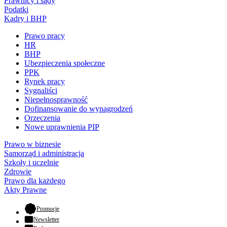
Prawnicy i sądy
Podatki
Kadry i BHP
Prawo pracy
HR
BHP
Ubezpieczenia społeczne
PPK
Rynek pracy
Sygnaliści
Niepełnosprawność
Dofinansowanie do wynagrodzeń
Orzeczenia
Nowe uprawnienia PIP
Prawo w biznesie
Samorząd i administracja
Szkoły i uczelnie
Zdrowie
Prawo dla każdego
Akty Prawne
- otwiera się w nowej karcie
Promocje
Newsletter