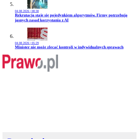
04.08.2026 | 08:38
Przejdź do artykułu:
Rekrutacja staje się pojedynkiem algorytmów. Firmy potrzebują
jasnych zasad korzystania z AI
04.08.2026 | 05:29
Przejdź do artykułu:
Minister nie może zlecać kontroli w indywidualnych sprawach