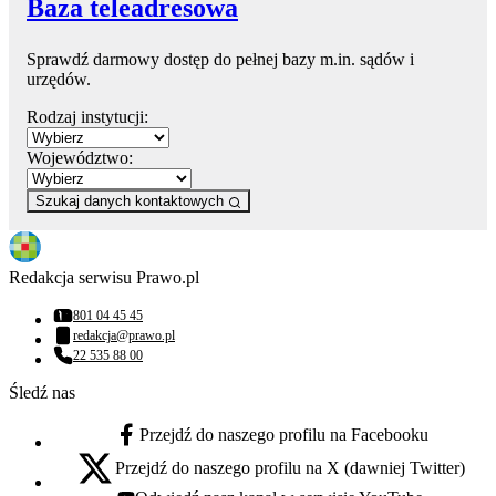
Baza teleadresowa
Sprawdź darmowy dostęp do pełnej bazy m.in. sądów i
urzędów.
Rodzaj instytucji:
Województwo:
Szukaj danych kontaktowych
Redakcja serwisu Prawo.pl
801 04 45 45
Numer telefonu:
redakcja@prawo.pl
Adres email:
22 535 88 00
Numer telefonu:
Śledź nas
Przejdź do naszego profilu na Facebooku
facebook - otwiera się w nowej karcie
Przejdź do naszego profilu na X (dawniej Twitter)
x - otwiera się w nowej karcie