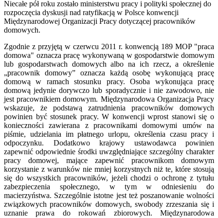
Niecałe pół roku zostało ministerstwu pracy i polityki społecznej do
rozpoczęcia dyskusji nad ratyfikacją w Polsce konwencji
Międzynarodowej Organizacji Pracy dotyczącej pracowników
domowych.
Zgodnie z przyjętą w czerwcu 2011 r. konwencją 189 MOP "praca
domowa" oznacza pracę wykonywaną w gospodarstwie domowym
lub gospodarstwach domowych albo na ich rzecz, a określenie
„pracownik domowy” oznacza każdą osobę wykonującą pracę
domową w ramach stosunku pracy. Osoba wykonująca pracę
domową jedynie dorywczo lub sporadycznie i nie zawodowo, nie
jest pracownikiem domowym. Międzynarodowa Organizacja Pracy
wskazuje, że podstawą zatrudnienia pracowników domowych
powinien być stosunek pracy. W konwencji wprost stanowi się o
konieczności zawierana z pracownikami domowymi umów na
piśmie, udzielania im płatnego urlopu, określenia czasu pracy i
odpoczynku. Dodatkowo krajowy ustawodawca powinien
zapewnić odpowiednie środki uwzględniające szczególny charakter
pracy domowej, mające zapewnić pracownikom domowym
korzystanie z warunków nie mniej korzystnych niż te, które stosują
się do wszystkich pracowników, jeżeli chodzi o ochronę z tytułu
zabezpieczenia społecznego, w tym w odniesieniu do
macierzyństwa. Szczególnie istotne jest też poszanowanie wolności
związkowych pracowników domowych, swobody zrzeszania się i
uznanie prawa do rokowań zbiorowych. Międzynarodowa