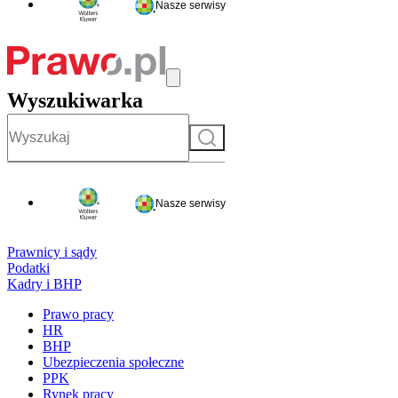
Nasze serwisy
Wyszukiwarka
Szukaj
Nasze serwisy
Prawnicy i sądy
Podatki
Kadry i BHP
Prawo pracy
HR
BHP
Ubezpieczenia społeczne
PPK
Rynek pracy