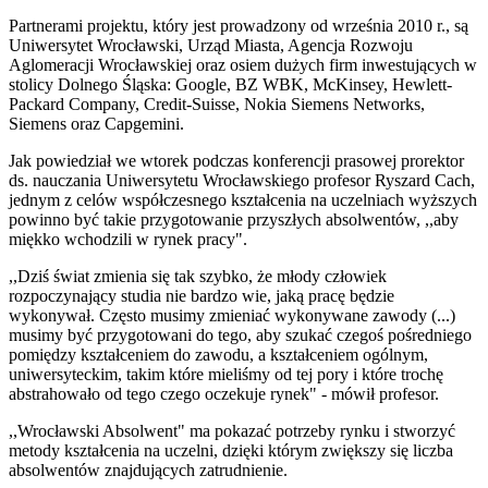
Partnerami projektu, który jest prowadzony od września 2010 r., są
Uniwersytet Wrocławski, Urząd Miasta, Agencja Rozwoju
Aglomeracji Wrocławskiej oraz osiem dużych firm inwestujących w
stolicy Dolnego Śląska: Google, BZ WBK, McKinsey, Hewlett-
Packard Company, Credit-Suisse, Nokia Siemens Networks,
Siemens oraz Capgemini.
Jak powiedział we wtorek podczas konferencji prasowej prorektor
ds. nauczania Uniwersytetu Wrocławskiego profesor Ryszard Cach,
jednym z celów współczesnego kształcenia na uczelniach wyższych
powinno być takie przygotowanie przyszłych absolwentów, ,,aby
miękko wchodzili w rynek pracy".
,,Dziś świat zmienia się tak szybko, że młody człowiek
rozpoczynający studia nie bardzo wie, jaką pracę będzie
wykonywał. Często musimy zmieniać wykonywane zawody (...)
musimy być przygotowani do tego, aby szukać czegoś pośredniego
pomiędzy kształceniem do zawodu, a kształceniem ogólnym,
uniwersyteckim, takim które mieliśmy od tej pory i które trochę
abstrahowało od tego czego oczekuje rynek" - mówił profesor.
,,Wrocławski Absolwent" ma pokazać potrzeby rynku i stworzyć
metody kształcenia na uczelni, dzięki którym zwiększy się liczba
absolwentów znajdujących zatrudnienie.