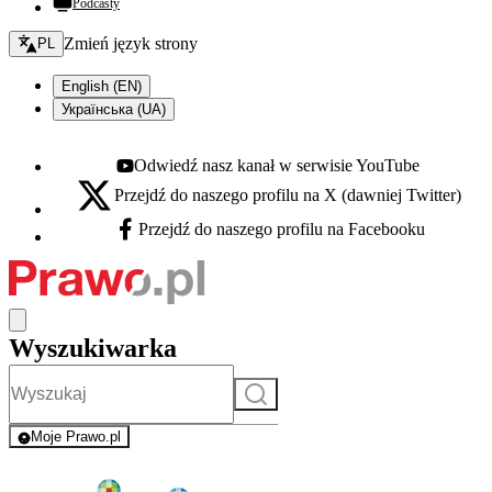
Podcasty
Zmień język - bieżący:
Zmień język strony
PL
English (EN)
Українська (UA)
Odwiedź nasz kanał w serwisie YouTube
Youtube - otwiera się w nowej karcie
Przejdź do naszego profilu na X (dawniej Twitter)
X - otwiera się w nowej karcie
Przejdź do naszego profilu na Facebooku
Facebook - otwiera się w nowej karcie
Wyszukiwarka
Szukaj
Moje Prawo.pl
- rejestracja i logowanie do serwisu