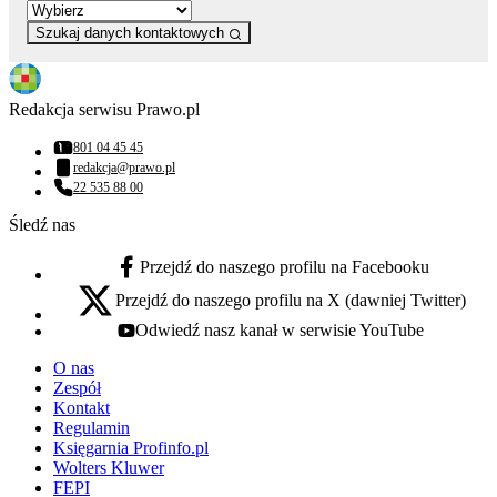
Szukaj danych kontaktowych
Redakcja serwisu Prawo.pl
801 04 45 45
Numer telefonu:
redakcja@prawo.pl
Adres email:
22 535 88 00
Numer telefonu:
Śledź nas
Przejdź do naszego profilu na Facebooku
facebook - otwiera się w nowej karcie
Przejdź do naszego profilu na X (dawniej Twitter)
x - otwiera się w nowej karcie
Odwiedź nasz kanał w serwisie YouTube
youtube - otwiera się w nowej karcie
O nas
Zespół
Kontakt
Regulamin
Księgarnia Profinfo.pl
Wolters Kluwer
FEPI