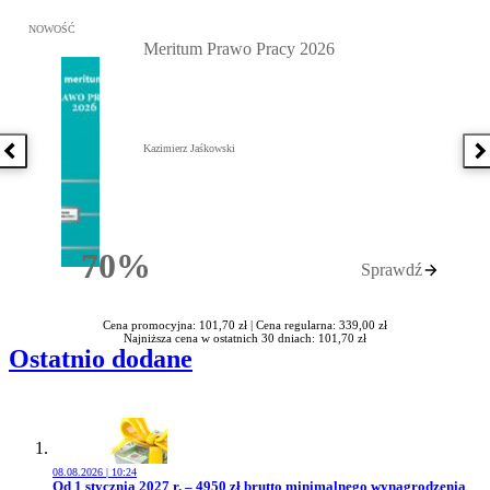
Przejdź do: Meritum Prawo Pracy 2026, Kazimierz Jaśkowski - otw
NOWOŚĆ
Meritum Prawo Pracy 2026
Kazimierz Jaśkowski
Poprzednia książka
N
70%
Sprawdź
Rabatu
Cena promocyjna: 101,70 zł |
Cena regularna: 339,00 zł
Najniższa cena w ostatnich 30 dniach: 101,70 zł
Ostatnio dodane
08.08.2026 | 10:24
Przejdź do artykułu:
Od 1 stycznia 2027 r. – 4950 zł brutto minimalnego wynagrodzenia