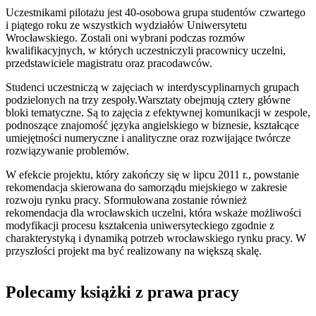
Uczestnikami pilotażu jest 40-osobowa grupa studentów czwartego
i piątego roku ze wszystkich wydziałów Uniwersytetu
Wrocławskiego. Zostali oni wybrani podczas rozmów
kwalifikacyjnych, w których uczestniczyli pracownicy uczelni,
przedstawiciele magistratu oraz pracodawców.
Studenci uczestniczą w zajęciach w interdyscyplinarnych grupach
podzielonych na trzy zespoły.Warsztaty obejmują cztery główne
bloki tematyczne. Są to zajęcia z efektywnej komunikacji w zespole,
podnoszące znajomość języka angielskiego w biznesie, kształcące
umiejętności numeryczne i analityczne oraz rozwijające twórcze
rozwiązywanie problemów.
W efekcie projektu, który zakończy się w lipcu 2011 r., powstanie
rekomendacja skierowana do samorządu miejskiego w zakresie
rozwoju rynku pracy. Sformułowana zostanie również
rekomendacja dla wrocławskich uczelni, która wskaże możliwości
modyfikacji procesu kształcenia uniwersyteckiego zgodnie z
charakterystyką i dynamiką potrzeb wrocławskiego rynku pracy. W
przyszłości projekt ma być realizowany na większą skalę.
Polecamy książki z prawa pracy