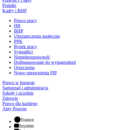
Prawnicy i sądy
Podatki
Kadry i BHP
Prawo pracy
HR
BHP
Ubezpieczenia społeczne
PPK
Rynek pracy
Sygnaliści
Niepełnosprawność
Dofinansowanie do wynagrodzeń
Orzeczenia
Nowe uprawnienia PIP
Prawo w biznesie
Samorząd i administracja
Szkoły i uczelnie
Zdrowie
Prawo dla każdego
Akty Prawne
- otwiera się w nowej karcie
Promocje
Newsletter