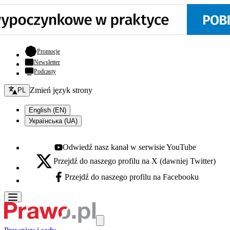
- otwiera się w nowej karcie
Promocje
Newsletter
Podcasty
Zmień język - bieżący:
Zmień język strony
PL
English (EN)
Українська (UA)
Odwiedź nasz kanał w serwisie YouTube
Youtube - otwiera się w nowej karcie
Przejdź do naszego profilu na X (dawniej Twitter)
X - otwiera się w nowej karcie
Przejdź do naszego profilu na Facebooku
Facebook - otwiera się w nowej karcie