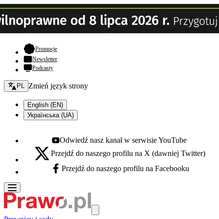
- otwiera się w nowej karcie
Promocje
Newsletter
Podcasty
Zmień język - bieżący:
Zmień język strony
PL
English (EN)
Українська (UA)
Odwiedź nasz kanał w serwisie YouTube
Youtube - otwiera się w nowej karcie
Przejdź do naszego profilu na X (dawniej Twitter)
X - otwiera się w nowej karcie
Przejdź do naszego profilu na Facebooku
Facebook - otwiera się w nowej karcie