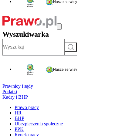
Nasze serwisy
Wyszukiwarka
Szukaj
Nasze serwisy
Prawnicy i sądy
Podatki
Kadry i BHP
Prawo pracy
HR
BHP
Ubezpieczenia społeczne
PPK
Rynek pracy