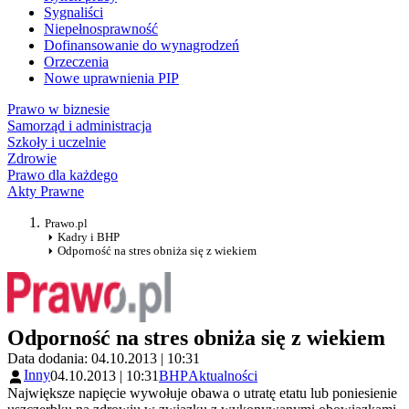
Sygnaliści
Niepełnosprawność
Dofinansowanie do wynagrodzeń
Orzeczenia
Nowe uprawnienia PIP
Prawo w biznesie
Samorząd i administracja
Szkoły i uczelnie
Zdrowie
Prawo dla każdego
Akty Prawne
Prawo.pl
Kadry i BHP
Odporność na stres obniża się z wiekiem
Odporność na stres obniża się z wiekiem
Data dodania: 04.10.2013 | 10:31
Inny
04.10.2013 | 10:31
BHP
Aktualności
Największe napięcie wywołuje obawa o utratę etatu lub poniesienie