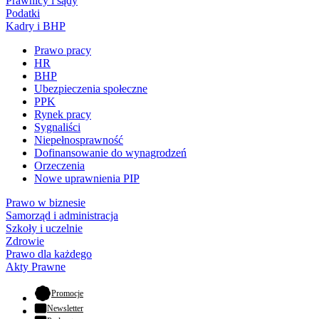
Prawnicy i sądy
Podatki
Kadry i BHP
Prawo pracy
HR
BHP
Ubezpieczenia społeczne
PPK
Rynek pracy
Sygnaliści
Niepełnosprawność
Dofinansowanie do wynagrodzeń
Orzeczenia
Nowe uprawnienia PIP
Prawo w biznesie
Samorząd i administracja
Szkoły i uczelnie
Zdrowie
Prawo dla każdego
Akty Prawne
- otwiera się w nowej karcie
Promocje
Newsletter