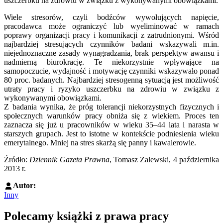
uszczerbku na zdrowiu w związku z wykonywanymi obowiązkami.
Wiele stresorów, czyli bodźców wywołujących napięcie,
pracodawca może ograniczyć lub wyeliminować w ramach
poprawy organizacji pracy i komunikacji z zatrudnionymi. Wśród
najbardziej stresujących czynników badani wskazywali m.in.
niejednoznaczne zasady wynagradzania, brak perspektyw awansu i
nadmierną biurokrację. Te niekorzystnie wpływające na
samopoczucie, wydajność i motywację czynniki wskazywało ponad
80 proc. badanych. Najbardziej stresogenną sytuacją jest możliwość
utraty pracy i ryzyko uszczerbku na zdrowiu w związku z
wykonywanymi obowiązkami.
Z badania wynika, że próg tolerancji niekorzystnych fizycznych i
społecznych warunków pracy obniża się z wiekiem. Proces ten
zaznacza się już u pracowników w wieku 35–44 lata i narasta w
starszych grupach. Jest to istotne w kontekście podniesienia wieku
emerytalnego. Mniej na stres skarżą się panny i kawalerowie.
Źródło:
Dziennik Gazeta Prawna
, Tomasz Zalewski, 4 października
2013 r.
Autor:
Inny
Polecamy książki z prawa pracy