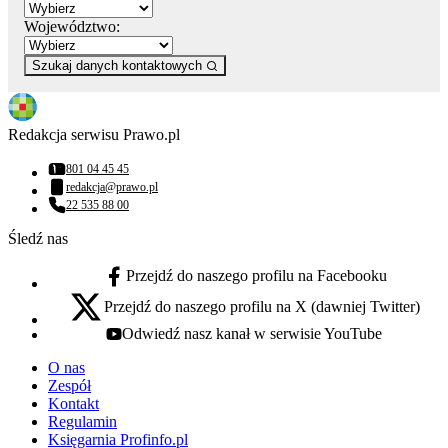
Województwo:
Szukaj danych kontaktowych
Redakcja serwisu Prawo.pl
801 04 45 45
Numer telefonu:
redakcja@prawo.pl
Adres email:
22 535 88 00
Numer telefonu:
Śledź nas
Przejdź do naszego profilu na Facebooku
facebook - otwiera się w nowej karcie
Przejdź do naszego profilu na X (dawniej Twitter)
x - otwiera się w nowej karcie
Odwiedź nasz kanał w serwisie YouTube
youtube - otwiera się w nowej karcie
O nas
Zespół
Kontakt
Regulamin
Księgarnia Profinfo.pl