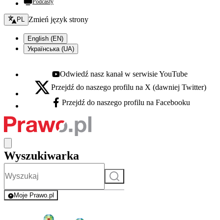
Podcasty
Zmień język - bieżący:
Zmień język strony
PL
English (EN)
Українська (UA)
Odwiedź nasz kanał w serwisie YouTube
Youtube - otwiera się w nowej karcie
Przejdź do naszego profilu na X (dawniej Twitter)
X - otwiera się w nowej karcie
Przejdź do naszego profilu na Facebooku
Facebook - otwiera się w nowej karcie
Wyszukiwarka
Szukaj
Moje Prawo.pl
- rejestracja i logowanie do serwisu