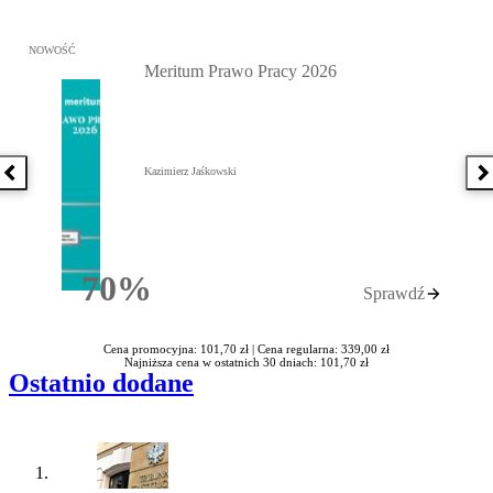
Przejdź do: Meritum Prawo Pracy 2026, Kazimierz Jaśkowski - otw
NOWOŚĆ
Meritum Prawo Pracy 2026
Kazimierz Jaśkowski
Poprzednia książka
N
70%
Sprawdź
Rabatu
Cena promocyjna: 101,70 zł |
Cena regularna: 339,00 zł
Najniższa cena w ostatnich 30 dniach: 101,70 zł
Ostatnio dodane