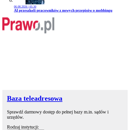
06.08.2026 | 05:30
Przejdź do artykułu:
AI przeszkoli pracowników z nowych przepisów o mobbingu
Baza teleadresowa
Sprawdź darmowy dostęp do pełnej bazy m.in. sądów i
urzędów.
Rodzaj instytucji: