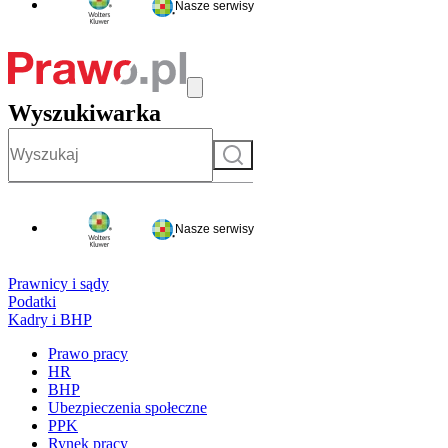
Nasze serwisy
Wyszukiwarka
Szukaj
Nasze serwisy
Prawnicy i sądy
Podatki
Kadry i BHP
Prawo pracy
HR
BHP
Ubezpieczenia społeczne
PPK
Rynek pracy