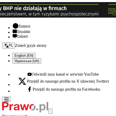
- otwiera się w nowej karcie
Promocje
Newsletter
Podcasty
Zmień język - bieżący:
Zmień język strony
PL
English (EN)
Українська (UA)
Odwiedź nasz kanał w serwisie YouTube
Youtube - otwiera się w nowej karcie
Przejdź do naszego profilu na X (dawniej Twitter)
X - otwiera się w nowej karcie
Przejdź do naszego profilu na Facebooku
Facebook - otwiera się w nowej karcie