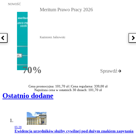
Przejdź do: Meritum Prawo Pracy 2026, Kazimierz Jaśkowski - otw
NOWOŚĆ
Meritum Prawo Pracy 2026
Kazimierz Jaśkowski
Poprzednia książka
N
70%
Sprawdź
Rabatu
Cena promocyjna: 101,70 zł |
Cena regularna: 339,00 zł
Najniższa cena w ostatnich 30 dniach: 101,70 zł
Ostatnio dodane
05:28
Przejdź do artykułu:
Ewidencja urzędników służby cywilnej pod dużym znakiem zapytania