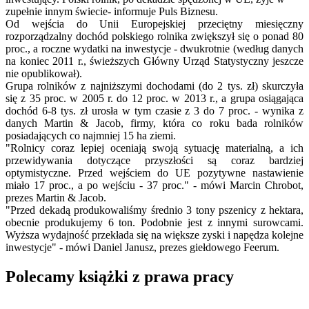
zupełnie innym świecie- informuje Puls Biznesu.
Od wejścia do Unii Europejskiej przeciętny miesięczny
rozporządzalny dochód polskiego rolnika zwiększył się o ponad 80
proc., a roczne wydatki na inwestycje - dwukrotnie (według danych
na koniec 2011 r., świeższych Główny Urząd Statystyczny jeszcze
nie opublikował).
Grupa rolników z najniższymi dochodami (do 2 tys. zł) skurczyła
się z 35 proc. w 2005 r. do 12 proc. w 2013 r., a grupa osiągająca
dochód 6-8 tys. zł urosła w tym czasie z 3 do 7 proc. - wynika z
danych Martin & Jacob, firmy, która co roku bada rolników
posiadających co najmniej 15 ha ziemi.
"Rolnicy coraz lepiej oceniają swoją sytuację materialną, a ich
przewidywania dotyczące przyszłości są coraz bardziej
optymistyczne. Przed wejściem do UE pozytywne nastawienie
miało 17 proc., a po wejściu - 37 proc." - mówi Marcin Chrobot,
prezes Martin & Jacob.
"Przed dekadą produkowaliśmy średnio 3 tony pszenicy z hektara,
obecnie produkujemy 6 ton. Podobnie jest z innymi surowcami.
Wyższa wydajność przekłada się na większe zyski i napędza kolejne
inwestycje" - mówi Daniel Janusz, prezes giełdowego Feerum.
Polecamy książki z prawa pracy