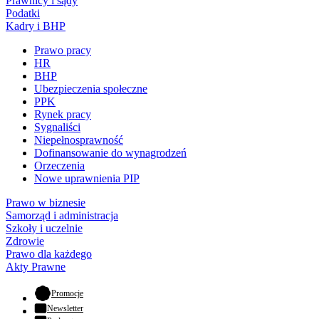
Prawnicy i sądy
Podatki
Kadry i BHP
Prawo pracy
HR
BHP
Ubezpieczenia społeczne
PPK
Rynek pracy
Sygnaliści
Niepełnosprawność
Dofinansowanie do wynagrodzeń
Orzeczenia
Nowe uprawnienia PIP
Prawo w biznesie
Samorząd i administracja
Szkoły i uczelnie
Zdrowie
Prawo dla każdego
Akty Prawne
- otwiera się w nowej karcie
Promocje
Newsletter