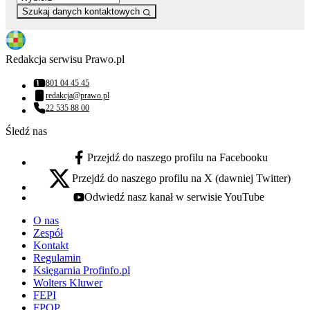
Szukaj danych kontaktowych
Redakcja serwisu Prawo.pl
801 04 45 45
Numer telefonu:
redakcja@prawo.pl
Adres email:
22 535 88 00
Numer telefonu:
Śledź nas
Przejdź do naszego profilu na Facebooku
facebook - otwiera się w nowej karcie
Przejdź do naszego profilu na X (dawniej Twitter)
x - otwiera się w nowej karcie
Odwiedź nasz kanał w serwisie YouTube
youtube - otwiera się w nowej karcie
O nas
Zespół
Kontakt
Regulamin
Księgarnia Profinfo.pl
Wolters Kluwer
FEPI
FPOP