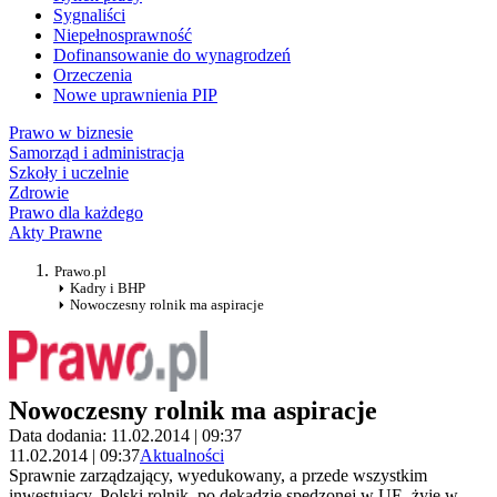
Sygnaliści
Niepełnosprawność
Dofinansowanie do wynagrodzeń
Orzeczenia
Nowe uprawnienia PIP
Prawo w biznesie
Samorząd i administracja
Szkoły i uczelnie
Zdrowie
Prawo dla każdego
Akty Prawne
Prawo.pl
Kadry i BHP
Nowoczesny rolnik ma aspiracje
Nowoczesny rolnik ma aspiracje
Data dodania: 11.02.2014 | 09:37
11.02.2014 | 09:37
Aktualności
Sprawnie zarządzający, wyedukowany, a przede wszystkim
inwestujący. Polski rolnik, po dekadzie spędzonej w UE, żyje w