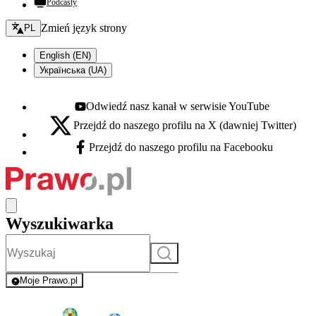
Podcasty
Zmień język - bieżący:
Zmień język strony
PL
English (EN)
Українська (UA)
Odwiedź nasz kanał w serwisie YouTube
Youtube - otwiera się w nowej karcie
Przejdź do naszego profilu na X (dawniej Twitter)
X - otwiera się w nowej karcie
Przejdź do naszego profilu na Facebooku
Facebook - otwiera się w nowej karcie
Wyszukiwarka
Szukaj
Moje Prawo.pl
- rejestracja i logowanie do serwisu