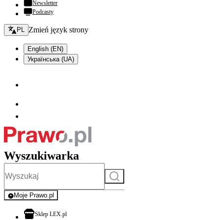
Newsletter
Podcasty
Zmień język - bieżący:
Zmień język strony
PL
English (EN)
Українська (UA)
Wyszukiwarka
Szukaj
Moje Prawo.pl
- rejestracja i logowanie do serwisu
otwiera się w nowej karcie
Sklep LEX.pl