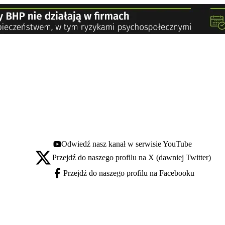
Odwiedź nasz kanał w serwisie YouTube
Youtube - otwiera się w nowej karcie
Przejdź do naszego profilu na X (dawniej Twitter)
X - otwiera się w nowej karcie
Przejdź do naszego profilu na Facebooku
Facebook - otwiera się w nowej karcie