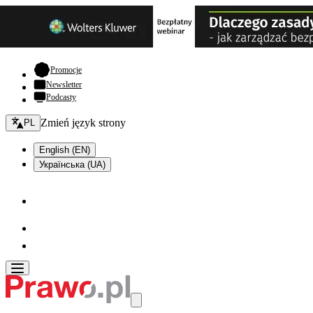
- otwiera się w nowej karcie
Promocje
Newsletter
Podcasty
Zmień język - bieżący:
Zmień język strony
PL
English (EN)
Українська (UA)