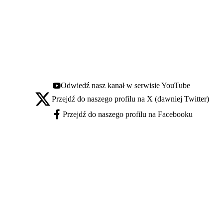
Odwiedź nasz kanał w serwisie YouTube
Youtube - otwiera się w nowej karcie
Przejdź do naszego profilu na X (dawniej Twitter)
X - otwiera się w nowej karcie
Przejdź do naszego profilu na Facebooku
Facebook - otwiera się w nowej karcie