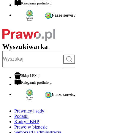
otwiera się w nowej karcie
Księgarnia profinfo.pl
Nasze serwisy
Wyszukiwarka
Szukaj
otwiera się w nowej karcie
Sklep LEX.pl
otwiera się w nowej karcie
Księgarnia profinfo.pl
Nasze serwisy
Prawnicy i sądy
Podatki
Kadry i BHP
Prawo w biznesie
Samorząd i administracja