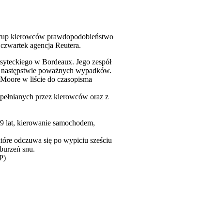
h grup kierowców prawdopodobieństwo
czwartek agencja Reutera.
syteckiego w Bordeaux. Jego zespół
ę w następstwie poważnych wypadków.
 Moore w liście do czasopisma
ypełnianych przez kierowców oraz z
 lat, kierowanie samochodem,
tóre odczuwa się po wypiciu sześciu
aburzeń snu.
P)