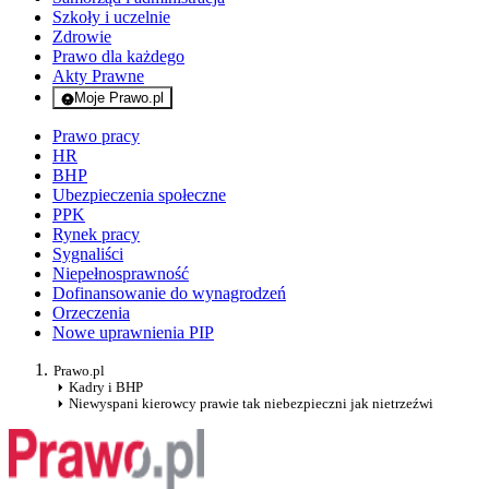
Szkoły i uczelnie
Zdrowie
Prawo dla każdego
Akty Prawne
Moje Prawo.pl
- rejestracja i logowanie do serwisu
Prawo pracy
HR
BHP
Ubezpieczenia społeczne
PPK
Rynek pracy
Sygnaliści
Niepełnosprawność
Dofinansowanie do wynagrodzeń
Orzeczenia
Nowe uprawnienia PIP
Prawo.pl
Kadry i BHP
Niewyspani kierowcy prawie tak niebezpieczni jak nietrzeźwi