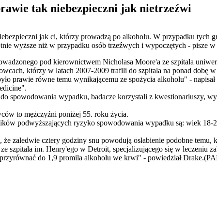
awie tak niebezpieczni jak nietrzeźwi
niebezpieczni jak ci, którzy prowadzą po alkoholu. W przypadku tyc
ie wyższe niż w przypadku osób trzeźwych i wypoczętych - pisze w 
rowadzonego pod kierownictwem Nicholasa Moore'a ze szpitala uniwer
rowcach, którzy w latach 2007-2009 trafili do szpitala na ponad dob
yło prawie równe temu wynikającemu ze spożycia alkoholu" - napisał
edicine".
ę do spowodowania wypadku, badacze korzystali z kwestionariuszy, w
wców to mężczyźni poniżej 55. roku życia.
ików podwyższających ryzyko spowodowania wypadku są: wiek 18-29
że zaledwie cztery godziny snu powodują osłabienie podobne temu, k
ze szpitala im. Henry'ego w Detroit, specjalizującego się w leczeniu z
to przyrównać do 1,9 promila alkoholu we krwi" - powiedział Drake.(PA
iera się w nowym oknie