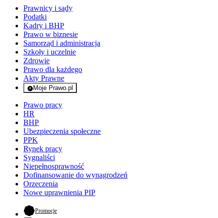
Prawnicy i sądy
Podatki
Kadry i BHP
Prawo w biznesie
Samorząd i administracja
Szkoły i uczelnie
Zdrowie
Prawo dla każdego
Akty Prawne
Moje Prawo.pl
- rejestracja i logowanie do serwisu
Prawo pracy
HR
BHP
Ubezpieczenia społeczne
PPK
Rynek pracy
Sygnaliści
Niepełnosprawność
Dofinansowanie do wynagrodzeń
Orzeczenia
Nowe uprawnienia PIP
- otwiera się w nowej karcie
Promocje