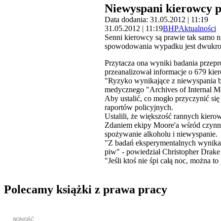
Niewyspani kierowcy pr
Data dodania: 31.05.2012 | 11:19
31.05.2012 | 11:19
BHP
Aktualności
Senni kierowcy są prawie tak samo 
spowodowania wypadku jest dwukrotn
Przytacza ona wyniki badania przep
przeanalizował informacje o 679 kie
"Ryzyko wynikające z niewyspania b
medycznego "Archives of Internal M
Aby ustalić, co mogło przyczynić si
raportów policyjnych.
Ustalili, że większość rannych kiero
Zdaniem ekipy Moore'a wśród czynn
spożywanie alkoholu i niewyspanie.
"Z badań eksperymentalnych wynika, 
piw" - powiedział Christopher Drake 
"Jeśli ktoś nie śpi całą noc, można 
Polecamy książki z prawa pracy
Przejdź do: Meritum Prawo Pracy 2026, Kazimierz Jaśkowski - otw
NOWOŚĆ