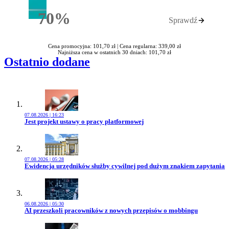
70%
Sprawdź
Rabatu
Cena promocyjna: 101,70 zł |
Cena regularna: 339,00 zł
Najniższa cena w ostatnich 30 dniach: 101,70 zł
Ostatnio dodane
07.08.2026 | 16:23
Przejdź do artykułu:
Jest projekt ustawy o pracy platformowej
07.08.2026 | 05:28
Przejdź do artykułu:
Ewidencja urzędników służby cywilnej pod dużym znakiem zapytania
06.08.2026 | 05:30
Przejdź do artykułu:
AI przeszkoli pracowników z nowych przepisów o mobbingu