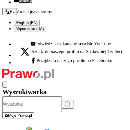
Podcasty
Zmień język - bieżący:
Zmień język strony
PL
English (EN)
Українська (UA)
Odwiedź nasz kanał w serwisie YouTube
Youtube - otwiera się w nowej karcie
Przejdź do naszego profilu na X (dawniej Twitter)
X - otwiera się w nowej karcie
Przejdź do naszego profilu na Facebooku
Facebook - otwiera się w nowej karcie
Wyszukiwarka
Szukaj
Moje Prawo.pl
- rejestracja i logowanie do serwisu