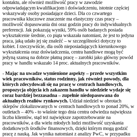
kontaktu, ale również możliwość pracy w zawodzie
odpowiadającym kwalifikacjom i doświadczeniu, istotnie częściej
wskazywały osoby posiadające dzieci. Dla co czwartego
pracownika kluczowe znaczenie ma elastyczny czas pracy –
możliwość dopasowania dni oraz godzin pracy do indywidualnych
preferencji. Jak pokazują wyniki, 59% osób badanych posiada
wykształcenie średnie, co piąta wskazała natomiast, że jest to jedyna
praca, jaką udało jej się znaleźć – w szczególności dotyczy to
kobiet. I rzeczywiście, dla osób nieposiadających kierunkowego
wykształcenia oraz doświadczenia, centra handlowe mogą być
jedyną szansą na dobrze płatną pracę – zarobki jako główny powód
pracy w handlu wskazało 14 proc. aktualnych pracowników.
-
Mając na uwadze wymienione aspekty – przede wszystkim
wiek pracowników, status rodzinny, jak również powody, dla
których zdecydowali się na pracę w centrach handlowych,
propozycja objęcia ich zakazem handlu w niedziele wydaje się
coraz bardziej bezzasadna – zupełnie niedopasowana do
aktualnych realiów rynkowych.
Udział niedziel w obrotach
sklepów zlokalizowanych w centrach handlowych to ponad 20%, w
outletach – 40% - to właśnie tego dnia centra odwiedza największa
liczba klientów, stąd też największe zapotrzebowanie na
pracowników, a dla wielu młodych ludzi możliwość uzyskania
dodatkowych środków finansowych, dzięki którym mogą godzić
pracę z nauką. Jak wynika natomiast z analizy PwC, w przypadku