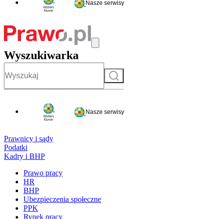
Nasze serwisy
Wyszukiwarka
Szukaj
Nasze serwisy
Prawnicy i sądy
Podatki
Kadry i BHP
Prawo pracy
HR
BHP
Ubezpieczenia społeczne
PPK
Rynek pracy