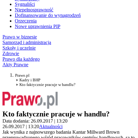
Sygnaliści
Niepełnosprawność
Dofinansowanie do wynagrodzeń
Orzeczenia
Nowe uprawnienia PIP
Prawo w biznesie
Samorząd i administracja
Szkoły i uczelnie
Zdrowie
Prawo dla każdego
Akty Prawne
Prawo.pl
Kadry i BHP
Kto faktycznie pracuje w handlu?
Kto faktycznie pracuje w handlu?
Data dodania: 26.09.2017 | 13:20
26.09.2017 | 13:20
Aktualności
Jak wynika z najnowszego badania Kantar Millward Brown
przeprowadzonego wśród pracowników centrów handlowych, są to