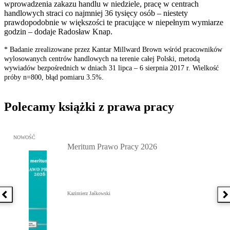
wprowadzenia zakazu handlu w niedziele, pracę w centrach
handlowych straci co najmniej 36 tysięcy osób – niestety
prawdopodobnie w większości te pracujące w niepełnym wymiarze
godzin – dodaje Radosław Knap.
* Badanie zrealizowane przez Kantar Millward Brown wśród pracowników
wylosowanych centrów handlowych na terenie całej Polski, metodą
wywiadów bezpośrednich w dniach 31 lipca – 6 sierpnia 2017 r. Wielkość
próby n=800, błąd pomiaru 3.5%.
Polecamy książki z prawa pracy
Przejdź do: Meritum Prawo Pracy 2026, Kazimierz Jaśkowski - otw
NOWOŚĆ
Meritum Prawo Pracy 2026
Kazimierz Jaśkowski
Poprzednia książka
N