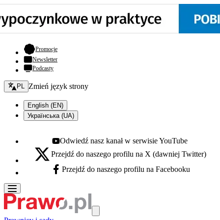
- otwiera się w nowej karcie
Promocje
Newsletter
Podcasty
Zmień język - bieżący:
Zmień język strony
PL
English (EN)
Українська (UA)
Odwiedź nasz kanał w serwisie YouTube
Youtube - otwiera się w nowej karcie
Przejdź do naszego profilu na X (dawniej Twitter)
X - otwiera się w nowej karcie
Przejdź do naszego profilu na Facebooku
Facebook - otwiera się w nowej karcie