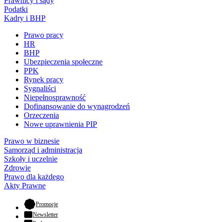
Prawnicy i sądy
Podatki
Kadry i BHP
Prawo pracy
HR
BHP
Ubezpieczenia społeczne
PPK
Rynek pracy
Sygnaliści
Niepełnosprawność
Dofinansowanie do wynagrodzeń
Orzeczenia
Nowe uprawnienia PIP
Prawo w biznesie
Samorząd i administracja
Szkoły i uczelnie
Zdrowie
Prawo dla każdego
Akty Prawne
- otwiera się w nowej karcie
Promocje
Newsletter