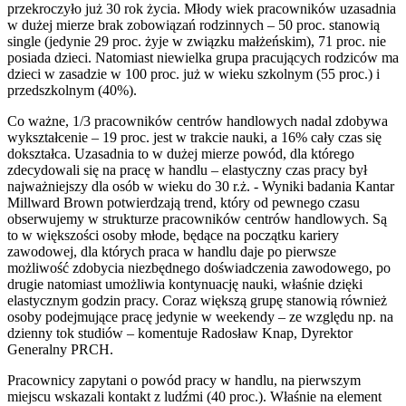
przekroczyło już 30 rok życia. Młody wiek pracowników uzasadnia
w dużej mierze brak zobowiązań rodzinnych – 50 proc. stanowią
single (jedynie 29 proc. żyje w związku małżeńskim), 71 proc. nie
posiada dzieci. Natomiast niewielka grupa pracujących rodziców ma
dzieci w zasadzie w 100 proc. już w wieku szkolnym (55 proc.) i
przedszkolnym (40%).
Co ważne, 1/3 pracowników centrów handlowych nadal zdobywa
wykształcenie – 19 proc. jest w trakcie nauki, a 16% cały czas się
dokształca. Uzasadnia to w dużej mierze powód, dla którego
zdecydowali się na pracę w handlu – elastyczny czas pracy był
najważniejszy dla osób w wieku do 30 r.ż. - Wyniki badania Kantar
Millward Brown potwierdzają trend, który od pewnego czasu
obserwujemy w strukturze pracowników centrów handlowych. Są
to w większości osoby młode, będące na początku kariery
zawodowej, dla których praca w handlu daje po pierwsze
możliwość zdobycia niezbędnego doświadczenia zawodowego, po
drugie natomiast umożliwia kontynuację nauki, właśnie dzięki
elastycznym godzin pracy. Coraz większą grupę stanowią również
osoby podejmujące pracę jedynie w weekendy – ze względu np. na
dzienny tok studiów – komentuje Radosław Knap, Dyrektor
Generalny PRCH.
Pracownicy zapytani o powód pracy w handlu, na pierwszym
miejscu wskazali kontakt z ludźmi (40 proc.). Właśnie na element