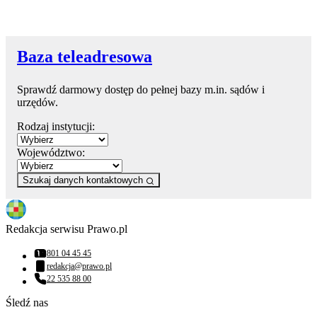
Baza teleadresowa
Sprawdź darmowy dostęp do pełnej bazy m.in. sądów i
urzędów.
Rodzaj instytucji:
Województwo:
Szukaj danych kontaktowych
Redakcja serwisu Prawo.pl
801 04 45 45
Numer telefonu:
redakcja@prawo.pl
Adres email:
22 535 88 00
Numer telefonu:
Śledź nas