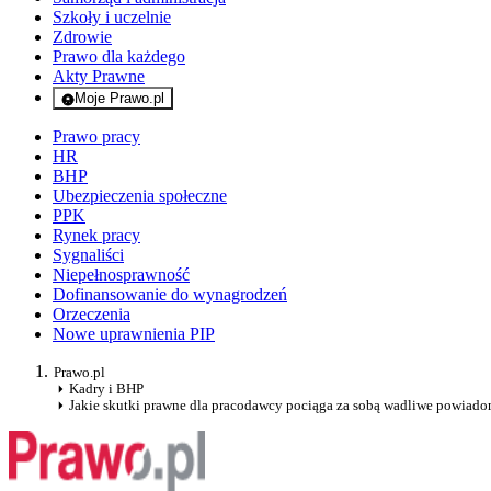
Szkoły i uczelnie
Zdrowie
Prawo dla każdego
Akty Prawne
Moje Prawo.pl
- rejestracja i logowanie do serwisu
Prawo pracy
HR
BHP
Ubezpieczenia społeczne
PPK
Rynek pracy
Sygnaliści
Niepełnosprawność
Dofinansowanie do wynagrodzeń
Orzeczenia
Nowe uprawnienia PIP
Prawo.pl
Kadry i BHP
Jakie skutki prawne dla pracodawcy pociąga za sobą wadliwe powiado