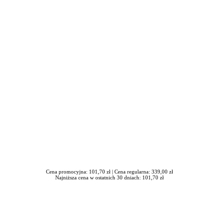
iera się w nowym oknie
Cena promocyjna: 101,70 zł |
Cena regularna: 339,00 zł
Najniższa cena w ostatnich 30 dniach: 101,70 zł