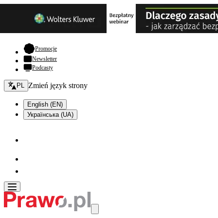
- otwiera się w nowej karcie
Promocje
Newsletter
Podcasty
Zmień język - bieżący:
Zmień język strony
PL
English (EN)
Українська (UA)