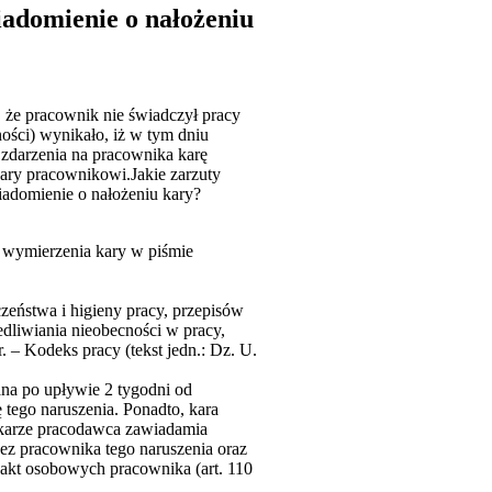
iadomienie o nałożeniu
 że pracownik nie świadczył pracy
ości) wynikało, iż w tym dniu
 zdarzenia na pracownika karę
ary pracownikowi.Jakie zarzuty
adomienie o nałożeniu kary?
y wymierzenia kary w piśmie
czeństwa i higieny pracy, przepisów
dliwiania nieobecności w pracy,
 – Kodeks pracy (tekst jedn.: Dz. U.
ana po upływie 2 tygodni od
tego naruszenia. Ponadto, kara
j karze pracodawca zawiadamia
ez pracownika tego naruszenia oraz
o akt osobowych pracownika (art. 110