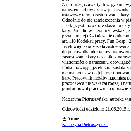
Z informacji zawartych w pytaniu wy
naruszenia obowiązków pracownika d
ustawowy termin zastosowania kary.
Odnośnie do nie zamieszczenia w piś
110 k.p. jest mowa o wskazaniu daty
kary. Ponadto w literaturze wskazuj
przynajmniej oświadczenie o ukarani
art. 110 Kodeksu pracy, Fun.Gosp., 
Jeżeli więc kara została zastosowan
do pracownika nie stanowi naruszen
zastosowanie kary nastąpiło z narus
wiadomości o naruszeniu obowiązkó
Podsumowując, jeżeli kara została 
nie ma podstaw do jej kwestionowani
kary. Pracownik mógłby natomiast po
pracodawca nie wskazał rodzaju naru
poinformował pracownika o prawie zg
Katarzyna Pietruszyńska, autorka ws
Odpowiedzi udzielono 21.06.2015 r.
Autor:
Katarzyna Pietruszyńska