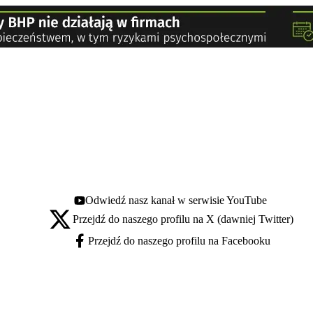
Odwiedź nasz kanał w serwisie YouTube
Youtube - otwiera się w nowej karcie
Przejdź do naszego profilu na X (dawniej Twitter)
X - otwiera się w nowej karcie
Przejdź do naszego profilu na Facebooku
Facebook - otwiera się w nowej karcie