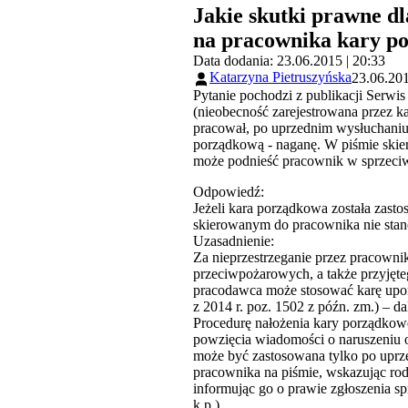
Jakie skutki prawne d
na pracownika kary p
Data dodania: 23.06.2015 | 20:33
Katarzyna Pietruszyńska
23.06.201
Pytanie pochodzi z publikacji Serwi
(nieobecność zarejestrowana przez k
pracował, po uprzednim wysłuchaniu 
porządkową - naganę. W piśmie skie
może podnieść pracownik w sprzeciw
Odpowiedź:
Jeżeli kara porządkowa została zast
skierowanym do pracownika nie stan
Uzasadnienie:
Za nieprzestrzeganie przez pracownik
przeciwpożarowych, a także przyjęte
pracodawca może stosować karę upomn
z 2014 r. poz. 1502 z późn. zm.) – dal
Procedurę nałożenia kary porządkowe
powzięcia wiadomości o naruszeniu o
może być zastosowana tylko po uprze
pracownika na piśmie, wskazując rod
informując go o prawie zgłoszenia sp
k.p.).