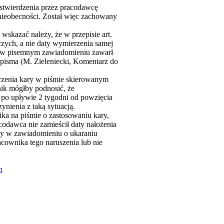
 stwierdzenia przez pracodawcę
nieobecności. Został więc zachowany
skazać należy, że w przepisie art.
zych, a nie daty wymierzenia samej
wca w pisemnym zawiadomieniu zawarł
 pisma (M. Zieleniecki, Komentarz do
erzenia kary w piśmie skierowanym
nik mógłby podnosić, że
 po upływie 2 tygodni od powzięcia
ienia z taką sytuacją.
ka na piśmie o zastosowaniu kary,
codawca nie zamieścił daty nałożenia
yby w zawiadomieniu o ukaraniu
cownika tego naruszenia lub nie
h