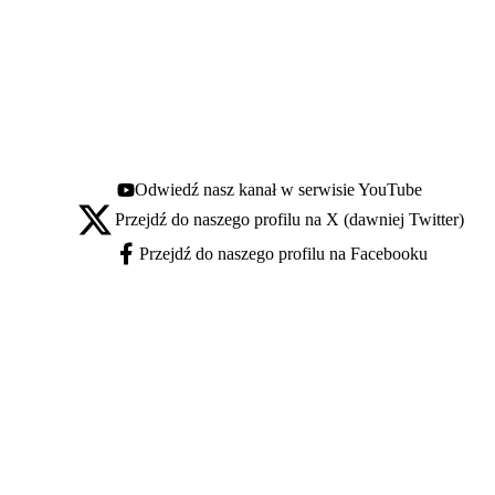
Odwiedź nasz kanał w serwisie YouTube
Youtube - otwiera się w nowej karcie
Przejdź do naszego profilu na X (dawniej Twitter)
X - otwiera się w nowej karcie
Przejdź do naszego profilu na Facebooku
Facebook - otwiera się w nowej karcie