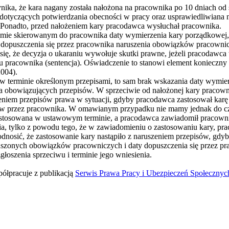
nika, że kara nagany została nałożona na pracownika po 10 dniach od
otyczących potwierdzania obecności w pracy oraz usprawiedliwiana 
 Ponadto, przed nałożeniem kary pracodawca wysłuchał pracownika.
mie skierowanym do pracownika daty wymierzenia kary porządkowej, w
 dopuszczenia się przez pracownika naruszenia obowiązków pracownic
e się, że decyzja o ukaraniu wywołuje skutki prawne, jeżeli pracoda
u pracownika (sentencja). Oświadczenie to stanowi element konieczny
2004).
a w terminie określonym przepisami, to sam brak wskazania daty wymi
ia obowiązujących przepisów. W sprzeciwie od nałożonej kary pracow
zeniem przepisów prawa w sytuacji, gdyby pracodawca zastosował karę
w przez pracownika. W omawianym przypadku nie mamy jednak do czyn
zastosowana w ustawowym terminie, a pracodawca zawiadomił pracowni
a, tylko z powodu tego, że w zawiadomieniu o zastosowaniu kary, pra
dnosić, że zastosowanie kary nastąpiło z naruszeniem przepisów, gd
szonych obowiązków pracowniczych i daty dopuszczenia się przez pra
łoszenia sprzeciwu i terminie jego wniesienia.
półpracuje z publikacją
Serwis Prawa Pracy i Ubezpieczeń Społecznyc