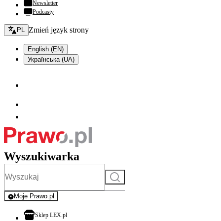
Newsletter
Podcasty
Zmień język - bieżący:
Zmień język strony
PL
English (EN)
Українська (UA)
Wyszukiwarka
Szukaj
Moje Prawo.pl
- rejestracja i logowanie do serwisu
otwiera się w nowej karcie
Sklep LEX.pl