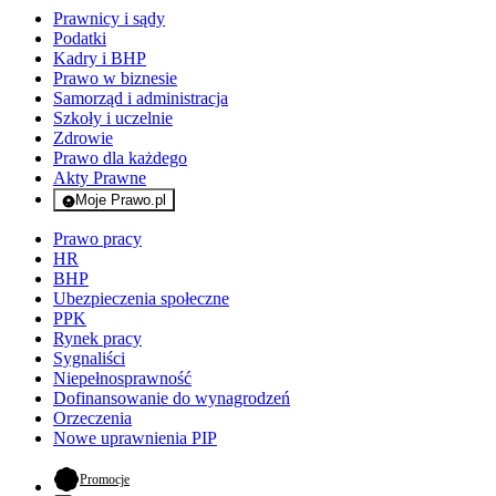
Prawnicy i sądy
Podatki
Kadry i BHP
Prawo w biznesie
Samorząd i administracja
Szkoły i uczelnie
Zdrowie
Prawo dla każdego
Akty Prawne
Moje Prawo.pl
- rejestracja i logowanie do serwisu
Prawo pracy
HR
BHP
Ubezpieczenia społeczne
PPK
Rynek pracy
Sygnaliści
Niepełnosprawność
Dofinansowanie do wynagrodzeń
Orzeczenia
Nowe uprawnienia PIP
- otwiera się w nowej karcie
Promocje