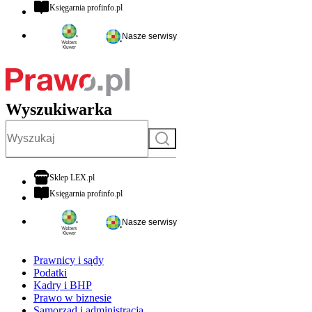
otwiera się w nowej karcie
Księgarnia profinfo.pl
Nasze serwisy
Wyszukiwarka
Szukaj
otwiera się w nowej karcie
Sklep LEX.pl
otwiera się w nowej karcie
Księgarnia profinfo.pl
Nasze serwisy
Prawnicy i sądy
Podatki
Kadry i BHP
Prawo w biznesie
Samorząd i administracja