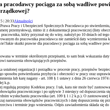
la pracodawcy pociąga za sobą wadliwe pow
orządkowej?
5 | 20:33
Aktualności
s Prawa Pracy i Ubezpieczeń Społecznych Pracodawca po stwierdzeniu,
amerę przemysłową), mimo iż z dokumentacji pracowniczej (listy obecn
pracownika, który przyznał się do winy, nałożył po 10 dniach od tego
rowanym do pracownika pracodawca nie zamieścił daty wymierzenia k
ie?Jakie skutki prawne dla pracodawcy pociąga za sobą wadliwe powi
osowana w terminie określonym przepisami, to sam brak wskazania dat
owi naruszenia obowiązujących przepisów.
a ustalonej organizacji i porządku w procesie pracy, przepisów bezpie
go sposobu potwierdzania przybycia i obecności w pracy oraz usprawie
ienia lub karę nagany - art. 108 § 1 ustawy z dnia 26 czerwca 1974 r.
ej k.p.
j regulują przepisy Kodeksu pracy. I tak, kara nie może być zastosow
bowiązku pracowniczego i po upływie 3 miesięcy od dopuszczenia się 
dnim wysłuchaniu pracownika (art. 109 § 1 i 2 k.p.). O zastosowane
zaj naruszenia obowiązków pracowniczych i datę dopuszczenia się prz
rzeciwu i terminie jego wniesienia. Odpis zawiadomienia składa się d