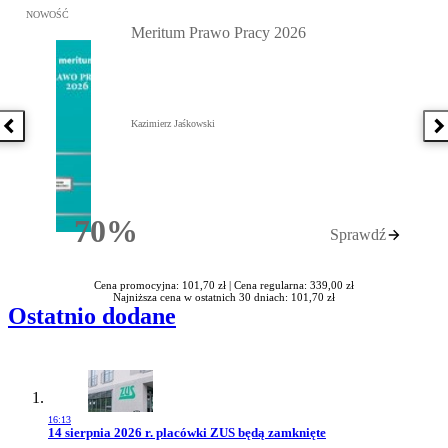
Przejdź do: Meritum Prawo Pracy 2026, Kazimierz Jaśkowski - otw
NOWOŚĆ
Meritum Prawo Pracy 2026
Kazimierz Jaśkowski
Poprzednia książka
N
70%
Sprawdź
Rabatu
Cena promocyjna: 101,70 zł |
Cena regularna: 339,00 zł
Najniższa cena w ostatnich 30 dniach: 101,70 zł
Ostatnio dodane
16:13
Przejdź do artykułu:
14 sierpnia 2026 r. placówki ZUS będą zamknięte