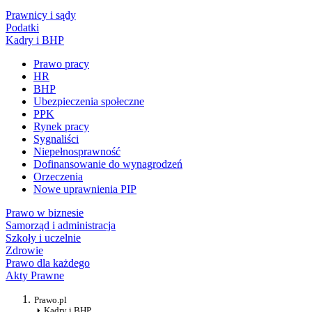
Prawnicy i sądy
Podatki
Kadry i BHP
Prawo pracy
HR
BHP
Ubezpieczenia społeczne
PPK
Rynek pracy
Sygnaliści
Niepełnosprawność
Dofinansowanie do wynagrodzeń
Orzeczenia
Nowe uprawnienia PIP
Prawo w biznesie
Samorząd i administracja
Szkoły i uczelnie
Zdrowie
Prawo dla każdego
Akty Prawne
Prawo.pl
Kadry i BHP