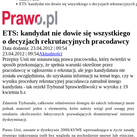
ETS: kandydat nie dowie się wszystkiego o decyzjach rekrutacyjnych
ETS: kandydat nie dowie się wszystkiego
o decyzjach rekrutacyjnych pracodawcy
Data dodania: 23.04.2012 | 09:54
23.04.2012 | 09:54
Aktualności
Przepisy Unii nie ustanawiają prawa pracownika, który twierdzi w
sposób przekonujący, że spełnia warunki określone przez
pracodawcę w ogłoszeniu o rekrutacji, ale jego kandydatura nie
została uwzględniona, do uzyskania informacji na temat tego, czy w
wyniku procedury rekrutacyjnej pracodawca zatrudnił innego
kandydata - tak orzekł Trybunał Sprawiedliwości w wyroku z 19
kwietnia b.r.
Zdaniem Trybunału, całkowite odmówienie dostępu do takich informacji może
jednak stanowić jeden z elementów, które należy wziąć pod uwagę przy
ustalaniu okoliczności faktycznych pozwalających domniemywać istnienie
dyskryminacji.
Prawo Unii, zawarte w dyrektywie 2000/43/WE wprowadzająca w życie zasadę
równego traktowania osób bez względu na pochodzenie rasowe lub etniczne,