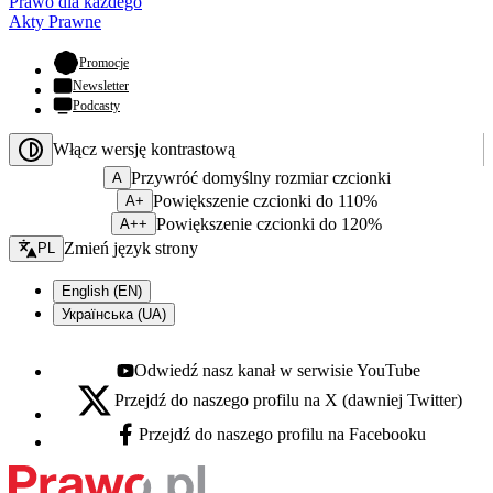
Prawo dla każdego
Akty Prawne
- otwiera się w nowej karcie
Promocje
Newsletter
Podcasty
Włącz wersję kontrastową
Przywróć domyślny rozmiar czcionki
A
Powiększenie czcionki do 110%
A+
Powiększenie czcionki do 120%
A++
Zmień język - bieżący:
Zmień język strony
PL
English (EN)
Українська (UA)
Odwiedź nasz kanał w serwisie YouTube
Youtube - otwiera się w nowej karcie
Przejdź do naszego profilu na X (dawniej Twitter)
X - otwiera się w nowej karcie
Przejdź do naszego profilu na Facebooku
Facebook - otwiera się w nowej karcie