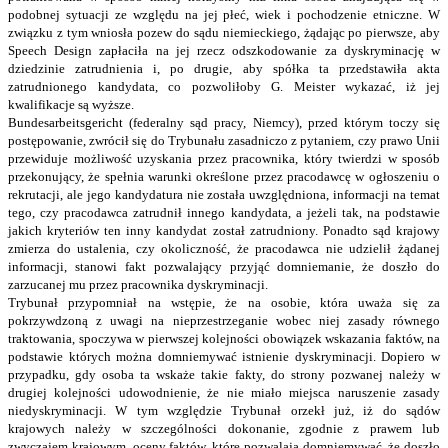
podobnej sytuacji ze względu na jej płeć, wiek i pochodzenie etniczne. W
związku z tym wniosła pozew do sądu niemieckiego, żądając po pierwsze, aby
Speech Design zapłaciła na jej rzecz odszkodowanie za dyskryminację w
dziedzinie zatrudnienia i, po drugie, aby spółka ta przedstawiła akta
zatrudnionego kandydata, co pozwoliłoby G. Meister wykazać, iż jej
kwalifikacje są wyższe.
Bundesarbeitsgericht (federalny sąd pracy, Niemcy), przed którym toczy się
postępowanie, zwrócił się do Trybunału zasadniczo z pytaniem, czy prawo Unii
przewiduje możliwość uzyskania przez pracownika, który twierdzi w sposób
przekonujący, że spełnia warunki określone przez pracodawcę w ogłoszeniu o
rekrutacji, ale jego kandydatura nie została uwzględniona, informacji na temat
tego, czy pracodawca zatrudnił innego kandydata, a jeżeli tak, na podstawie
jakich kryteriów ten inny kandydat został zatrudniony. Ponadto sąd krajowy
zmierza do ustalenia, czy okoliczność, że pracodawca nie udzielił żądanej
informacji, stanowi fakt pozwalający przyjąć domniemanie, że doszło do
zarzucanej mu przez pracownika dyskryminacji.
Trybunał przypomniał na wstępie, że na osobie, która uważa się za
pokrzywdzoną z uwagi na nieprzestrzeganie wobec niej zasady równego
traktowania, spoczywa w pierwszej kolejności obowiązek wskazania faktów, na
podstawie których można domniemywać istnienie dyskryminacji. Dopiero w
przypadku, gdy osoba ta wskaże takie fakty, do strony pozwanej należy w
drugiej kolejności udowodnienie, że nie miało miejsca naruszenie zasady
niedyskryminacji. W tym względzie Trybunał orzekł już, iż do sądów
krajowych należy w szczególności dokonanie, zgodnie z prawem lub
zwyczajem krajowym, oceny faktów, które pozwalają domniemywać, że doszło