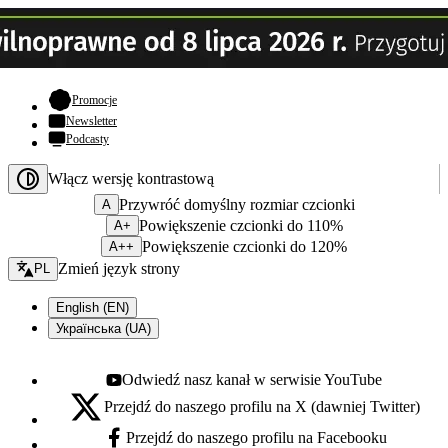
- otwiera się w nowej karcie
Promocje
Newsletter
Podcasty
Włącz wersję kontrastową
Przywróć domyślny rozmiar czcionki
A
Powiększenie czcionki do 110%
A+
Powiększenie czcionki do 120%
A++
Zmień język - bieżący:
Zmień język strony
PL
English (EN)
Українська (UA)
Odwiedź nasz kanał w serwisie YouTube
Youtube - otwiera się w nowej karcie
Przejdź do naszego profilu na X (dawniej Twitter)
X - otwiera się w nowej karcie
Przejdź do naszego profilu na Facebooku
Facebook - otwiera się w nowej karcie