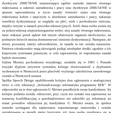
dyrektywie 2000/78/WE ustanawiająca ogólne warunki ramowe równego
traktowania w zakresie zatrudnienia i pracy oraz dyrektywie 2006/54/WE w
sprawie wprowadzenia w życie zasady równości szans oraz równego
traktowania kobiet i mężczyzn w dziedzinie zatrudnienia i pracy, zakazuje
wszelkiej dyskryminacji ze względu na płeć, wiek i pochodzenie etniczne,
między innymi w ramach procedur rekrutacyjnych. Jeżeli dana osoba uważa się
za pokrzywdzoną nieprzestrzeganiem wobec niej zasady równego traktowania,
musi wskazać przed sądem lub innym właściwym organem okoliczności, na
podstawie których można domniemywać istnienie dyskryminacji. Następnie, do
strony pozwanej należy udowodnienie, że zasada ta nie została naruszona.
Państwa członkowskie mają obowiązek podjąć niezbędne środki, zgodnie z ich
krajowymi systemami prawnymi, w celu zapewnienia, że wspomniana zasada
będzie stosowana.
Galina Meister, pochodzenia rosyjskiego, urodziła się w 1961 r. Posiada
rosyjski dyplom inżyniera systemów, którego równoważność z dyplomem
wydawanym w Niemczech przez placówki wyższego szkolnictwa zawodowego
została w Niemczech uznana.
Spółka Speech Design opublikowała kolejno dwa ogłoszenia o analogicznej
treści w celu rekrutacji „doświadczonego informatyka programisty M/K”. W
odpowiedzi na te dwa ogłoszenia G. Meister przedłożyła swoje kandydatury. Jej
kolejne podania zostały odrzucone, przy czym nie została ona zaproszona na
rozmowę kwalifikacyjną a przedsiębiorstwo nie udzieliło jej informacji na
temat powodów odrzucenia jej kandydatur. G. Meister uważa, że spełnia
warunki wymagane dla zajmowania wspomnianego stanowiska i została
potraktowana w sposób mniej korzystny niż inna osoba znajdująca się w