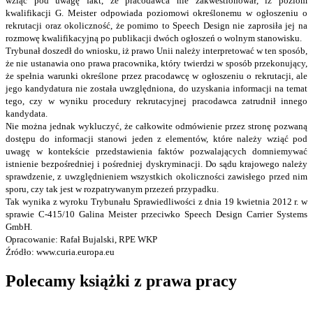
wziąć pod uwagę fakt, że pracodawca nie zakwestionował, iż poziom
kwalifikacji G. Meister odpowiada poziomowi określonemu w ogłoszeniu o
rekrutacji oraz okoliczność, że pomimo to Speech Design nie zaprosiła jej na
rozmowę kwalifikacyjną po publikacji dwóch ogłoszeń o wolnym stanowisku.
Trybunał doszedł do wniosku, iż prawo Unii należy interpretować w ten sposób,
że nie ustanawia ono prawa pracownika, który twierdzi w sposób przekonujący,
że spełnia warunki określone przez pracodawcę w ogłoszeniu o rekrutacji, ale
jego kandydatura nie została uwzględniona, do uzyskania informacji na temat
tego, czy w wyniku procedury rekrutacyjnej pracodawca zatrudnił innego
kandydata.
Nie można jednak wykluczyć, że całkowite odmówienie przez stronę pozwaną
dostępu do informacji stanowi jeden z elementów, które należy wziąć pod
uwagę w kontekście przedstawienia faktów pozwalających domniemywać
istnienie bezpośredniej i pośredniej dyskryminacji. Do sądu krajowego należy
sprawdzenie, z uwzględnieniem wszystkich okoliczności zawisłego przed nim
sporu, czy tak jest w rozpatrywanym przezeń przypadku.
Tak wynika z wyroku Trybunału Sprawiedliwości z dnia 19 kwietnia 2012 r. w
sprawie C-415/10 Galina Meister przeciwko Speech Design Carrier Systems
GmbH.
Opracowanie: Rafał Bujalski, RPE WKP
Źródło: www.curia.europa.eu
Polecamy książki z prawa pracy