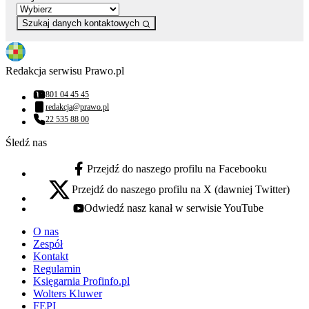
Szukaj danych kontaktowych
Redakcja serwisu Prawo.pl
801 04 45 45
Numer telefonu:
redakcja@prawo.pl
Adres email:
22 535 88 00
Numer telefonu:
Śledź nas
Przejdź do naszego profilu na Facebooku
facebook - otwiera się w nowej karcie
Przejdź do naszego profilu na X (dawniej Twitter)
x - otwiera się w nowej karcie
Odwiedź nasz kanał w serwisie YouTube
youtube - otwiera się w nowej karcie
O nas
Zespół
Kontakt
Regulamin
Księgarnia Profinfo.pl
Wolters Kluwer
FEPI