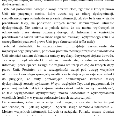
do dyskryminacji.
Trybunał potwierdził następnie swoje orzecznictwo, zgodnie z którym prawo
Unii nie przyznaje osobie, która uważa się za ofiarę dyskryminacji,
specyficznego uprawnienia do uzyskania informacji, tak aby była ona w stanie
przedstawić fakty, na podstawie których można domniemywać istnienie
dyskryminacji. Nie zmienia to jednak faktu, że nie można wykluczyć, iż
odmówienie przez stronę pozwaną dostępu do informacji w kontekście
przedstawiania takich faktów może zagrażać realizacji wytyczonego celu i w
szczególności pozbawić prawo Unii jego skuteczności (effet utile).
Trybunał stwierdził, że orzecznictwo to znajduje zastosowanie do
rozpatrywanego przypadku, ponieważ pomimo ewolucji przepisów prawodawca
Unii nie miał zamiaru dokonania zmiany regulacji dotyczącej ciężaru dowodu.
Tak więc to sąd niemiecki powinien upewnić się, że odmowa udzielenia
informacji przez Speech Design nie zagraża realizacji celów, do których dąży
prawo Unii. Powinien on w szczególności wziąć pod uwagę wszystkie
okoliczności zawisłego sporu, aby ustalić, czy istnieją wystarczające przesłanki
do przyjęcia, że fakty pozwalające domniemywać istnienie takiej
dyskryminacji zostały wykazane. W tym względzie Trybunał przypomniał, że
prawo krajowe lub praktyki krajowe państw członkowskich mogą przewidywać,
że fakt występowania dyskryminacji można udowodnić z wykorzystaniem
wszelkich środków, w tym na podstawie danych statystycznych.
Do elementów, które można wziąć pod uwagę, zalicza się między innymi
okoliczność, że – jak się wydaje – Speech Design odmówiła udzielenia G.
Meister wszystkich informacji, których ta zażądała. Ponadto można również