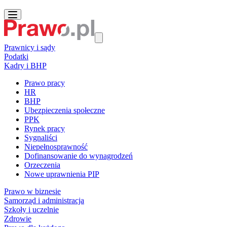
Prawnicy i sądy
Podatki
Kadry i BHP
Prawo pracy
HR
BHP
Ubezpieczenia społeczne
PPK
Rynek pracy
Sygnaliści
Niepełnosprawność
Dofinansowanie do wynagrodzeń
Orzeczenia
Nowe uprawnienia PIP
Prawo w biznesie
Samorząd i administracja
Szkoły i uczelnie
Zdrowie