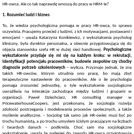
HR-owca. Ale co tak naprawdę wnoszą do pracy w HRM-ie?
1. Rozumieć ludzi i biznes
To, że wiedza psychologiczna pomaga w pracy HR-owca, to sprawa
oczywista. Pracujemy przecież z ludźmi, z ich motywacjami, postawami i
emocjami – uważa Katarzyna Konikiewicz, z wykształcenia psycholog
kliniczny, była dyrektor personalna, a obecnie przygotowująca się do
objęcia stanowiska szefa HR w dużej sieci handlowej.
Psychologiczne
wykształcenie przydaje się mi się na każdym kroku: w rekrutacji,
identyfikacji potencjału pracowników, budowie zespołów czy choćby
diagnozie potrzeb szkoleniowych
– wylicza. Przyznaje jednak, że zna
takich HR-owców, którym utrudnia ono pracę, bo mają zbyt
terapeutyczne nastawienie do pracowników. Ale o ile psychologia
pomaga zrozumieć jednostkę, o tyle wykształcenie socjologiczne
uwrażliwia na interakcje zachodzące między ludźmi i grupami w
organizacji. Paweł Dziechciarz, HR consulting manager w
PricewaterhouseCoopers, jest przekonany, że socjologia rozwija
zdolność postrzegania i modelowania procesów społecznych, a także
myślenie analityczne. – Socjolog tak samo jak HR-owiec musi być po
trochu humanistą, a po trochu umysłem ścisłym pracującym na liczbach
i twardych danych – podkreśla. Choć sam ma socjologiczne
wykształcenie, uważa że najlepiej do zawodu HR-owca przygotowują