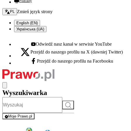
Podcasty
Zmień język - bieżący:
Zmień język strony
PL
English (EN)
Українська (UA)
Odwiedź nasz kanał w serwisie YouTube
Youtube - otwiera się w nowej karcie
Przejdź do naszego profilu na X (dawniej Twitter)
X - otwiera się w nowej karcie
Przejdź do naszego profilu na Facebooku
Facebook - otwiera się w nowej karcie
Wyszukiwarka
Szukaj
Moje Prawo.pl
- rejestracja i logowanie do serwisu