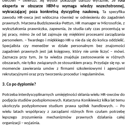
owcowi – twierdzi. Jej wybór pokazuje bardzo wyraźnie, że
rola
eksperta w obszarze HRM-u wymaga wiedzy wszechstronnej,
wykraczającej poza konkretną dyscyplinę naukową.
Ta specyfika
zawodu HR-owca jest widoczna również w odniesieniu do zagadnień
prawnych. Marzena Budziszewska-Pettyn, HR manager w Microsofcie, z
wykształcenia prawniczka, zapewnia, że studia cały czas procentują w
jej pracy, mimo że od lat zajmuje się miękkimi procesami zarządzania
personelem. – Twardego i miękkiego HR-u nie da się do końca oddzielić.
Specjalista czy menedżer w dziale personalnym bez znajomości
zagadnień prawnych jest jak księgowy, który nie umie liczyć – mówi.
Zaznacza przy tym, że ta wiedza znajduje zastosowanie w różnych
obszarach, nie tylko związanych ze stosunkiem pracy. Przydaje się np. w
momencie zawierania umów z firmami szkoleniowymi i agencjami
rekrutacyjnymi oraz przy tworzeniu procedur i regulaminów.
3. Co po dyplomie?
Potrzeba interdyscyplinarnych umiejętności skłania wielu HR-owców do
podjęcia studiów podyplomowych. Katarzyna Konikiewicz kilka lat temu
–
ukończyła podyplomowe studium prawa spółek handlowych.
Po
wielu latach współpracy z zarządami różnych firm czułam potrzebę
lepszego zrozumienia mechanizmów prawnych działania całej
organizacji – wyjaśnia.