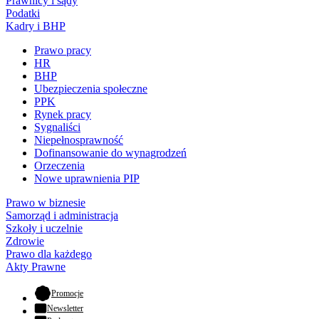
Prawnicy i sądy
Podatki
Kadry i BHP
Prawo pracy
HR
BHP
Ubezpieczenia społeczne
PPK
Rynek pracy
Sygnaliści
Niepełnosprawność
Dofinansowanie do wynagrodzeń
Orzeczenia
Nowe uprawnienia PIP
Prawo w biznesie
Samorząd i administracja
Szkoły i uczelnie
Zdrowie
Prawo dla każdego
Akty Prawne
- otwiera się w nowej karcie
Promocje
Newsletter