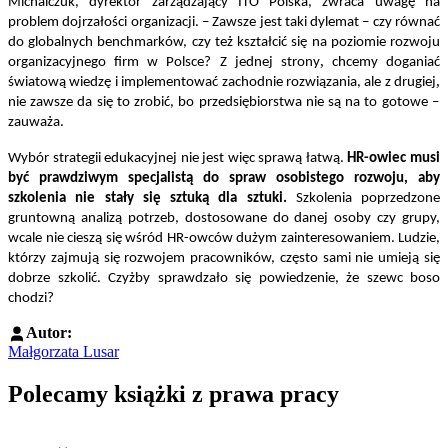
Michalczuk, dyrektor zarządzający ITO Polska, zwraca uwagę na
problem dojrzałości organizacji. – Zawsze jest taki dylemat – czy równać
do globalnych benchmarków, czy też kształcić się na poziomie rozwoju
,
organizacyjnego firm w Polsce? Z jednej strony
chcemy doganiać
,
światową wiedzę i implementować zachodnie rozwiązania, ale z drugiej
nie zawsze da się to zrobić, bo przedsiębiorstwa nie są na to gotowe –
zauważa.
Wybór strategii edukacyjnej nie jest więc sprawą łatwą.
HR-owiec musi
być prawdziwym specjalistą do spraw osobistego rozwoju, aby
szkolenia nie stały się sztuką dla sztuki.
Szkolenia poprzedzone
gruntowną analizą potrzeb, dostosowane do danej osoby czy grupy,
wcale nie cieszą się wśród HR-owców dużym zainteresowaniem. Ludzie,
którzy zajmują się rozwojem pracowników, często sami nie umieją się
dobrze szkolić. Czyżby sprawdzało się powiedzenie, że szewc boso
chodzi?
Autor:
Małgorzata Lusar
Polecamy książki z prawa pracy