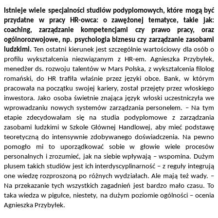
Istnieje wiele specjalności studiów podyplomowych, które mogą być
przydatne w pracy HR-owca: o zawężonej tematyce, takie jak:
coaching, zarządzanie kompetencjami czy prawo pracy, oraz
ogólnorozwojowe, np. psychologia biznesu czy zarządzanie zasobami
ludzkimi.
Ten ostatni kierunek jest szczególnie wartościowy dla osób o
profilu wykształcenia niezwiązanym z HR-em. Agnieszka Przybyłek,
menedżer ds. rozwoju talentów w Mars Polska, z wykształcenia filolog
romański, do HR trafiła właśnie przez języki obce. Bank, w którym
pracowała na początku swojej kariery, został przejęty przez włoskiego
inwestora. Jako osoba świetnie znająca język włoski uczestniczyła we
wprowadzaniu nowych systemów zarządzania personelem. – Na tym
etapie zdecydowałam się na studia podyplomowe z zarządzania
zasobami ludzkimi w Szkole Głównej Handlowej, aby mieć podstawę
teoretyczną do intensywnie zdobywanego doświadczenia. Na pewno
pomogło mi to uporządkować sobie w głowie wiele procesów
personalnych i zrozumieć, jak na siebie wpływają – wspomina. Dużym
plusem takich studiów jest ich interdyscyplinarność – z reguły integrują
one wiedzę rozproszoną po różnych wydziałach. Ale mają też wady. –
Na przekazanie tych wszystkich zagadnień jest bardzo mało czasu. To
taka wiedza w pigułce, niestety, na dużym poziomie ogólności – ocenia
Agnieszka Przybyłek.