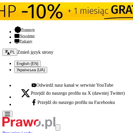
- otwiera się w nowej karcie
Promocje
Newsletter
Podcasty
Zmień język - bieżący:
Zmień język strony
PL
English (EN)
Українська (UA)
Odwiedź nasz kanał w serwisie YouTube
Youtube - otwiera się w nowej karcie
Przejdź do naszego profilu na X (dawniej Twitter)
X - otwiera się w nowej karcie
Przejdź do naszego profilu na Facebooku
Facebook - otwiera się w nowej karcie