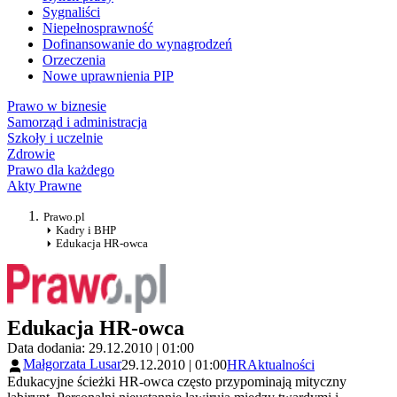
Sygnaliści
Niepełnosprawność
Dofinansowanie do wynagrodzeń
Orzeczenia
Nowe uprawnienia PIP
Prawo w biznesie
Samorząd i administracja
Szkoły i uczelnie
Zdrowie
Prawo dla każdego
Akty Prawne
Prawo.pl
Kadry i BHP
Edukacja HR-owca
Edukacja HR-owca
Data dodania: 29.12.2010 | 01:00
Małgorzata Lusar
29.12.2010 | 01:00
HR
Aktualności
Edukacyjne ścieżki HR-owca często przypominają mityczny