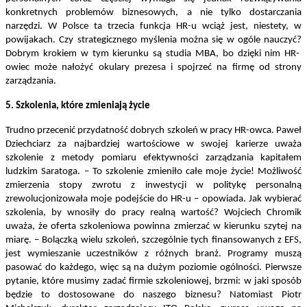
konkretnych problemów biznesowych, a nie tylko dostarczania
narzędzi. W Polsce ta trzecia funkcja HR-u wciąż jest, niestety, w
powijakach.
Czy strategicznego myślenia można się w ogóle nauczyć?
Dobrym krokiem w tym kierunku są studia MBA, bo dzięki nim HR-
owiec może nałożyć okulary prezesa i spojrzeć na firmę od strony
zarządzania.
5. Szkolenia, które zmieniają życie
Trudno przecenić przydatność dobrych szkoleń w pracy HR-owca. Paweł
Dziechciarz za najbardziej wartościowe w swojej karierze uważa
szkolenie z metody pomiaru efektywności zarządzania kapitałem
ludzkim Saratoga. – To szkolenie zmieniło całe moje życie! Możliwość
zmierzenia stopy zwrotu z inwestycji w politykę personalną
zrewolucjonizowała moje podejście do HR-u – opowiada. Jak wybierać
szkolenia, by wnosiły do pracy realną wartość? Wojciech Chromik
uważa, że oferta szkoleniowa powinna zmierzać w kierunku szytej na
miarę. – Bolączką wielu szkoleń, szczególnie tych finansowanych z EFS,
jest wymieszanie uczestników z różnych branż. Programy muszą
pasować do każdego, więc są na dużym poziomie ogólności. Pierwsze
pytanie, które musimy zadać firmie szkoleniowej, brzmi: w jaki sposób
będzie to dostosowane do naszego biznesu? Natomiast Piotr