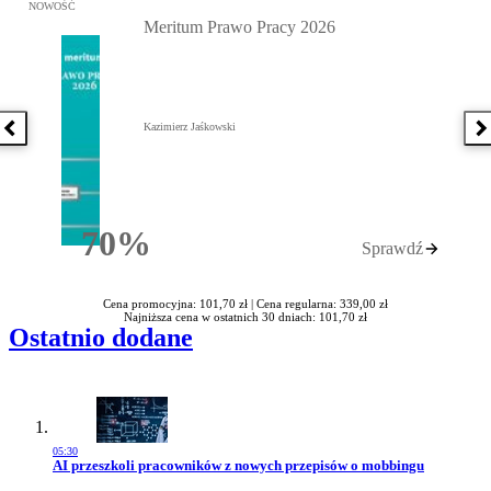
Przejdź do: Meritum Prawo Pracy 2026, Kazimierz Jaśkowski - otw
NOWOŚĆ
Meritum Prawo Pracy 2026
Kazimierz Jaśkowski
Poprzednia książka
N
70%
Sprawdź
Rabatu
Cena promocyjna: 101,70 zł |
Cena regularna: 339,00 zł
Najniższa cena w ostatnich 30 dniach: 101,70 zł
Ostatnio dodane
05:30
Przejdź do artykułu:
AI przeszkoli pracowników z nowych przepisów o mobbingu