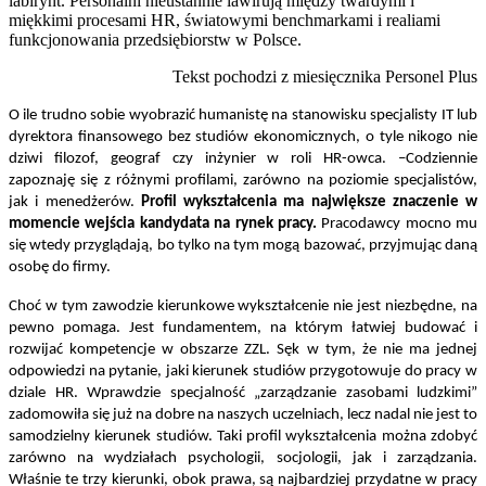
labirynt. Personalni nieustannie lawirują między twardymi i
miękkimi procesami HR, światowymi benchmarkami i realiami
funkcjonowania przedsiębiorstw w Polsce.
Tekst pochodzi z miesięcznika Personel Plus
O ile trudno sobie wyobrazić humanistę na stanowisku specjalisty IT lub
dyrektora finansowego bez studiów ekonomicznych, o tyle nikogo nie
dziwi filozof, geograf czy inżynier w roli HR-owca. –Codziennie
zapoznaję się z różnymi profilami, zarówno na poziomie specjalistów,
jak i menedżerów.
Profil wykształcenia ma największe znaczenie w
momencie wejścia kandydata na rynek pracy.
Pracodawcy mocno mu
się wtedy przyglądają, bo tylko na tym mogą bazować, przyjmując daną
osobę do firmy.
Choć w tym zawodzie kierunkowe wykształcenie nie jest niezbędne, na
pewno pomaga. Jest fundamentem, na którym łatwiej budować i
rozwijać kompetencje w obszarze ZZL. Sęk w tym, że nie ma jednej
odpowiedzi na pytanie, jaki kierunek studiów przygotowuje do pracy w
dziale HR. Wprawdzie specjalność „zarządzanie zasobami ludzkimi”
zadomowiła się już na dobre na naszych uczelniach, lecz nadal nie jest to
samodzielny kierunek studiów. Taki profil wykształcenia można zdobyć
,
zarówno na wydziałach psychologii, socjologii
jak i zarządzania.
Właśnie te trzy kierunki, obok prawa, są najbardziej przydatne w pracy