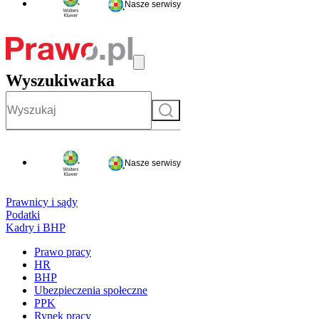
Nasze serwisy
Wyszukiwarka
Szukaj
Nasze serwisy
Prawnicy i sądy
Podatki
Kadry i BHP
Prawo pracy
HR
BHP
Ubezpieczenia społeczne
PPK
Rynek pracy