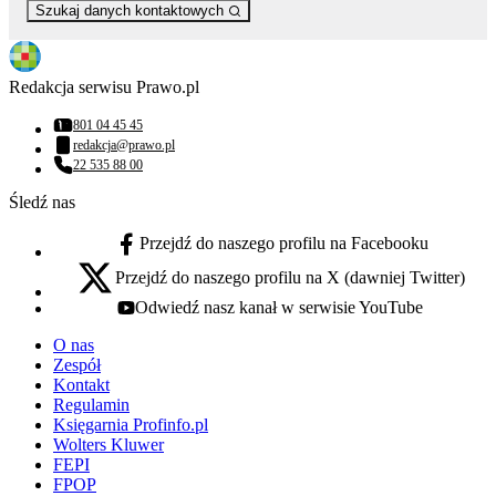
Szukaj danych kontaktowych
Redakcja serwisu Prawo.pl
801 04 45 45
Numer telefonu:
redakcja@prawo.pl
Adres email:
22 535 88 00
Numer telefonu:
Śledź nas
Przejdź do naszego profilu na Facebooku
facebook - otwiera się w nowej karcie
Przejdź do naszego profilu na X (dawniej Twitter)
x - otwiera się w nowej karcie
Odwiedź nasz kanał w serwisie YouTube
youtube - otwiera się w nowej karcie
O nas
Zespół
Kontakt
Regulamin
Księgarnia Profinfo.pl
Wolters Kluwer
FEPI
FPOP