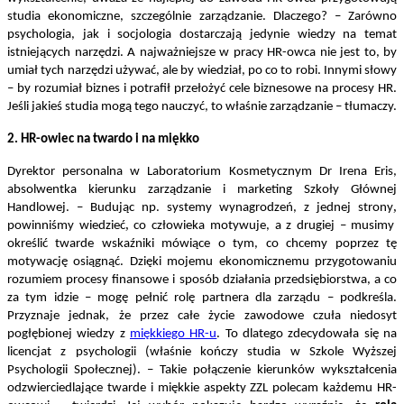
studia ekonomiczne, szczególnie zarządzanie. Dlaczego? – Zarówno
psychologia, jak i socjologia dostarczają jedynie wiedzy na temat
istniejących narzędzi. A najważniejsze w pracy HR-owca nie jest to, by
umiał tych narzędzi używać, ale by wiedział, po co to robi. Innymi słowy
– by rozumiał biznes i potrafił przełożyć cele biznesowe na procesy HR.
Jeśli jakieś studia mogą tego nauczyć, to właśnie zarządzanie – tłumaczy.
2. HR-owiec na twardo i na miękko
Dyrektor personalna w Laboratorium Kosmetycznym Dr Irena Eris,
absolwentka kierunku zarządzanie i marketing Szkoły Głównej
,
Handlowej. – Budując np. systemy wynagrodzeń, z jednej strony
,
powinniśmy wiedzieć
co człowieka motywuje, a z drugiej – musimy
określić twarde wskaźniki mówiące o tym, co chcemy poprzez tę
motywację osiągnąć. Dzięki mojemu ekonomicznemu przygotowaniu
rozumiem procesy finansowe i sposób działania przedsiębiorstwa, a co
za tym idzie –
mogę pełnić rolę partnera dla zarządu – podkreśla.
Przyznaje jednak, że przez całe życie zawodowe czuła niedosyt
pogłębionej wiedzy z
miękkiego HR-u
. To dlatego zdecydowała się na
licencjat z psychologii (właśnie kończy studia w Szkole Wyższej
Psychologii Społecznej). – Takie połączenie kierunków wykształcenia
odzwierciedlające twarde i miękkie aspekty ZZL polecam każdemu HR-