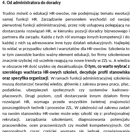
4. Od administratora do doradcy
,
Trudno mówić o edukacji HR-owców
nie podejmując tematu ewolucji
samej funkcji HR. Zarządzanie personelem wychodzi od swojej
pierwotnej funkcji administracyjnej, przez rolę usługową polegającą na
dostarczaniu rozwiązań HR, w kierunku pozycji doradcy biznesowego i
partnera dla zarządu. Każda z tych ról wymaga innych kompetencji i do
każdej z nich są adresowane inne typy działań edukacyjnych. Najlepiej
to widać w przypadku szkoleń i warsztatów dla HR-owców. Szkolenia to
w tym zawodzie bardzo ważny element edukacji, bo firmy szkoleniowe
znacznie szybciej niż uczelnie reagują na nowe trendy w ZZL-u. A wiedza
w obszarze HR dość szybko się dezaktualizuje.
O tym, co warto wybrać z
szerokiego wachlarza HR-owych szkoleń, decyduje profil stanowiska
oraz specyfika organizacji
. W ramach funkcji administracyjnej szkolenia
muszą dostarczyć twardej wiedzy, głównie z zakresu prawa pracy, płac,
podatków, ubezpieczeń społecznych czy systemów kadrowo-
płacowych. Drugi poziom, czyli dostarczanie innym działom firmy
rozwiązań HR, wymaga przede wszystkim świetnej znajomości
poszczególnych technik i procesów ZZL. W zależności od zakresu zadań
na swoim stanowisku HR-owiec może więc szkolić się z: profesjonalnej
rekrutacji, zarządzania szkoleniami, diagnozowania potencjału
pracowników, ocen pracowniczych czy modeli kompetencyjnych. Od
personalnych coraz częściej wymaga się jednak rozwiązywania