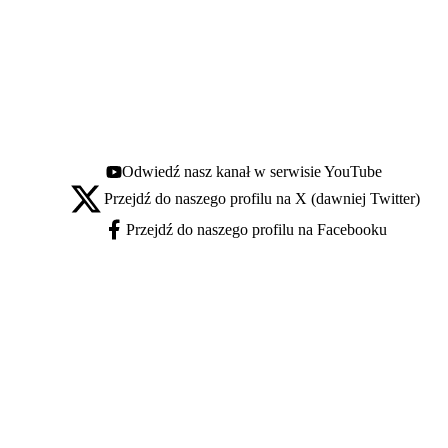
Odwiedź nasz kanał w serwisie YouTube
Youtube - otwiera się w nowej karcie
Przejdź do naszego profilu na X (dawniej Twitter)
X - otwiera się w nowej karcie
Przejdź do naszego profilu na Facebooku
Facebook - otwiera się w nowej karcie