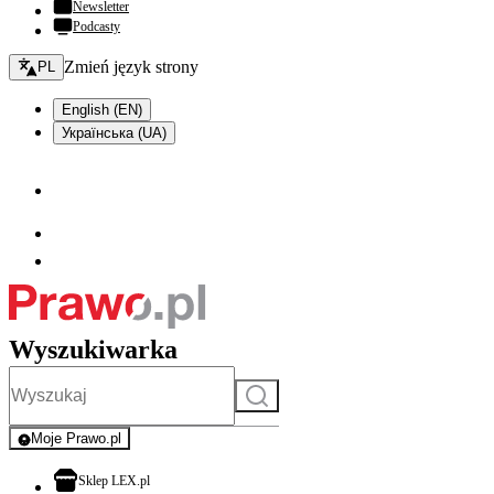
Newsletter
Podcasty
Zmień język - bieżący:
Zmień język strony
PL
English (EN)
Українська (UA)
Wyszukiwarka
Szukaj
Moje Prawo.pl
- rejestracja i logowanie do serwisu
otwiera się w nowej karcie
Sklep LEX.pl