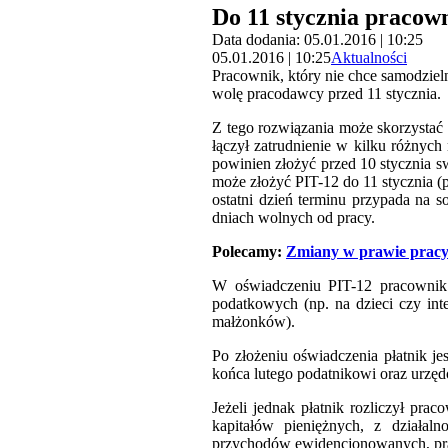
Do 11 stycznia pracow
Data dodania: 05.01.2016 | 10:25
05.01.2016 | 10:25
Aktualności
Pracownik, który nie chce samodziel
wolę pracodawcy przed 11 stycznia.
Z tego rozwiązania może skorzystać 
łączył zatrudnienie w kilku różnych
powinien złożyć przed 10 stycznia 
może złożyć PIT-12 do 11 stycznia (p
ostatni dzień terminu przypada na s
dniach wolnych od pracy.
Polecamy:
Zmiany w prawie pracy 
W oświadczeniu PIT-12 pracownik 
podatkowych (np. na dzieci czy in
małżonków).
Po złożeniu oświadczenia płatnik j
końca lutego podatnikowi oraz urzę
Jeżeli jednak płatnik rozliczył pr
kapitałów pieniężnych, z działal
przychodów ewidencjonowanych, prac