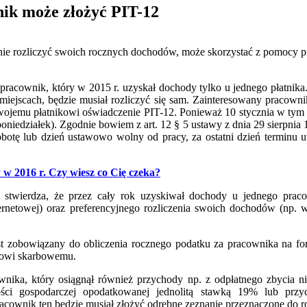
nik może złożyć PIT-12
nie rozliczyć swoich rocznych dochodów, może skorzystać z pomocy p
pracownik, który w 2015 r. uzyskał dochody tylko u jednego płatnika.
 miejscach, będzie musiał rozliczyć się sam. Zainteresowany pracownik
swojemu płatnikowi oświadczenie PIT-12. Ponieważ 10 stycznia w tym
oniedziałek). Zgodnie bowiem z art. 12 § 5 ustawy z dnia 29 sierpnia 
obotę lub dzień ustawowo wolny od pracy, za ostatni dzień terminu 
w 2016 r. Czy wiesz co Cię czeka?
stwierdza, że przez cały rok uzyskiwał dochody u jednego pracod
ternetowej) oraz preferencyjnego rozliczenia swoich dochodów (np
est zobowiązany do obliczenia rocznego podatku za pracownika na fo
dowi skarbowemu.
acownika, który osiągnął również przychody np. z odpłatnego zbycia 
ności gospodarczej opodatkowanej jednolitą stawką 19% lub pr
ownik ten będzie musiał złożyć odrębne zeznanie przeznaczone do ro