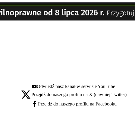
Odwiedź nasz kanał w serwisie YouTube
Youtube - otwiera się w nowej karcie
Przejdź do naszego profilu na X (dawniej Twitter)
X - otwiera się w nowej karcie
Przejdź do naszego profilu na Facebooku
Facebook - otwiera się w nowej karcie