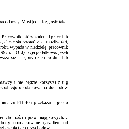
racodawcy. Musi jednak zgłosić taką
 Pracownik, który zmieniał pracę lub
, chcąc skorzystać z tej możliwości,
 roku wypada w niedzielę, pracownik
1997 r. – Ordynacja podatkowa, jeżeli
uważa się następny dzień po dniu lub
awcy i nie będzie korzystał z ulg
. wspólnego opodatkowania dochodów
rmularzu PIT-40 i przekazania go do
nieruchomości i praw majątkowych, z
zychody opodatkowane ryczałtem od
zliczenia tych przychodów.