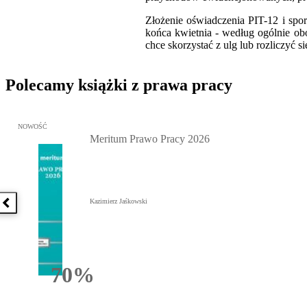
Złożenie oświadczenia PIT-12 i spo
końca kwietnia - według ogólnie ob
chce skorzystać z ulg lub rozliczyć 
Polecamy książki z prawa pracy
Przejdź do: Meritum Prawo Pracy 2026, Kazimierz Jaśkowski - otw
NOWOŚĆ
Meritum Prawo Pracy 2026
Kazimierz Jaśkowski
Poprzednia książka
70%
Rabatu