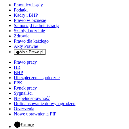
Prawnicy i sądy
Podatki
Kadry i BHP
Prawo w biznesie
Samorząd i administracja
Szkoły i uczelnie
Zdrowie
Prawo dla każdego
Akty Prawne
Moje Prawo.pl
- rejestracja i logowanie do serwisu
Prawo pracy
HR
BHP
Ubezpieczenia społeczne
PPK
Rynek pracy
Sygnaliści
Niepełnosprawność
Dofinansowanie do wynagrodzeń
Orzeczenia
Nowe uprawnienia PIP
- otwiera się w nowej karcie
Promocje