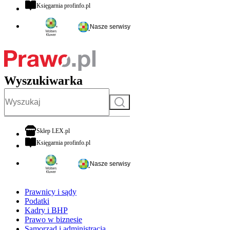
otwiera się w nowej karcie
Księgarnia profinfo.pl
Nasze serwisy
Wyszukiwarka
Szukaj
otwiera się w nowej karcie
Sklep LEX.pl
otwiera się w nowej karcie
Księgarnia profinfo.pl
Nasze serwisy
Prawnicy i sądy
Podatki
Kadry i BHP
Prawo w biznesie
Samorząd i administracja