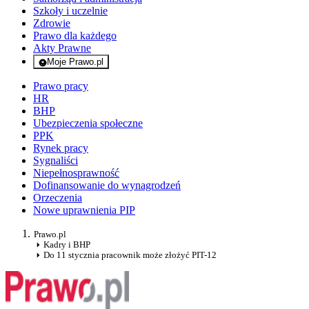
Szkoły i uczelnie
Zdrowie
Prawo dla każdego
Akty Prawne
Moje Prawo.pl
- rejestracja i logowanie do serwisu
Prawo pracy
HR
BHP
Ubezpieczenia społeczne
PPK
Rynek pracy
Sygnaliści
Niepełnosprawność
Dofinansowanie do wynagrodzeń
Orzeczenia
Nowe uprawnienia PIP
Prawo.pl
Kadry i BHP
Do 11 stycznia pracownik może złożyć PIT-12