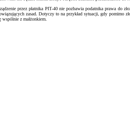
rządzenie przez płatnika PIT-40 nie pozbawia podatnika prawa do zło
owiązujących zasad. Dotyczy to na przykład sytuacji, gdy pomimo zł
się wspólnie z małżonkiem.
iera się w nowym oknie