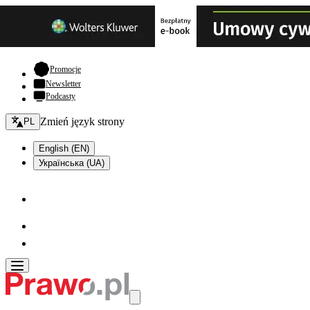
- otwiera się w nowej karcie
Promocje
Newsletter
Podcasty
Zmień język - bieżący:
Zmień język strony
PL
English (EN)
Українська (UA)