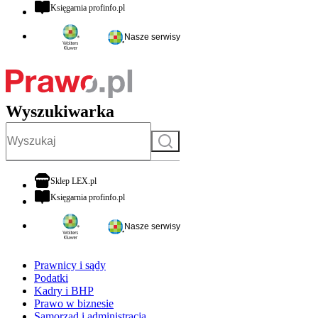
otwiera się w nowej karcie
Księgarnia profinfo.pl
Nasze serwisy
Wyszukiwarka
Szukaj
otwiera się w nowej karcie
Sklep LEX.pl
otwiera się w nowej karcie
Księgarnia profinfo.pl
Nasze serwisy
Prawnicy i sądy
Podatki
Kadry i BHP
Prawo w biznesie
Samorząd i administracja