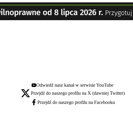
Odwiedź nasz kanał w serwisie YouTube
Youtube - otwiera się w nowej karcie
Przejdź do naszego profilu na X (dawniej Twitter)
X - otwiera się w nowej karcie
Przejdź do naszego profilu na Facebooku
Facebook - otwiera się w nowej karcie