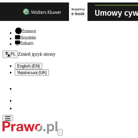
- otwiera się w nowej karcie
Promocje
Newsletter
Podcasty
Zmień język - bieżący:
Zmień język strony
PL
English (EN)
Українська (UA)