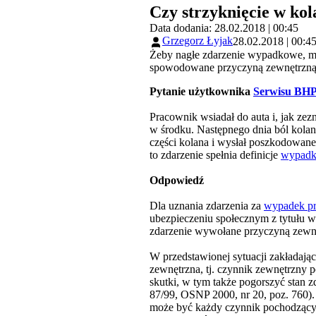
Czy strzyknięcie w ko
Data dodania: 28.02.2018 | 00:45
Grzegorz Łyjak
28.02.2018 | 00:4
Żeby nagłe zdarzenie wypadkowe, ma
spowodowane przyczyną zewnętrzną
Pytanie użytkownika
Serwisu BH
Pracownik wsiadał do auta i, jak ze
w środku. Następnego dnia ból kolana
części kolana i wysłał poszkodowan
to zdarzenie spełnia definicje
wypadk
Odpowiedź
Dla uznania zdarzenia za
wypadek pr
ubezpieczeniu społecznym z tytułu 
zdarzenie wywołane przyczyną zewnęt
W przedstawionej sytuacji zakładając
zewnętrzna, tj. czynnik zewnętrzny
skutki, w tym także pogorszyć stan 
87/99, OSNP 2000, nr 20, poz. 760)
może być każdy czynnik pochodzący