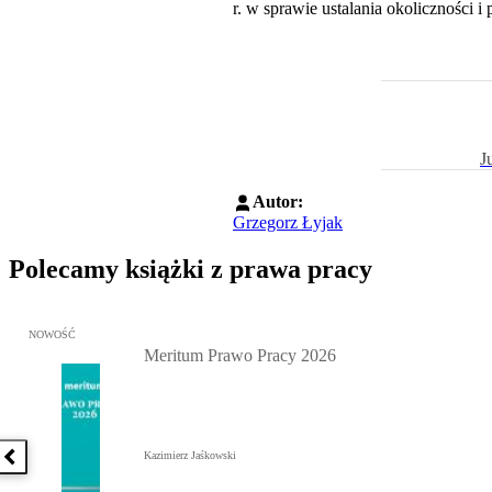
r. w sprawie ustalania okoliczności
J
Autor:
Grzegorz Łyjak
Polecamy książki z prawa pracy
Przejdź do: Meritum Prawo Pracy 2026, Kazimierz Jaśkowski - otw
NOWOŚĆ
Meritum Prawo Pracy 2026
Kazimierz Jaśkowski
Poprzednia książka