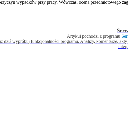
 i przyczyn wypadków przy pracy. Wówczas, ocena przedmiotowego zaga
Ser
Artykuł pochodzi z programu
Se
uż dziś wypróbuj funkcjonalności programu. Analizy, komentarze, akty
inter
iera się w nowym oknie