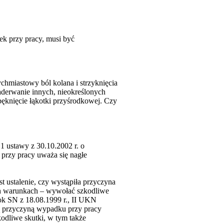
k przy pracy, musi być
chmiastowy ból kolana i strzyknięcia
 naderwanie innych, nieokreślonych
ęknięcie łąkotki przyśrodkowej. Czy
 1 ustawy z 30.10.2002 r. o
przy pracy uważa się nagłe
t ustalenie, czy wystąpiła przyczyna
ch warunkach – wywołać szkodliwe
ok SN z 18.08.1999 r., II UKN
ą przyczyną wypadku przy pracy
dliwe skutki, w tym także