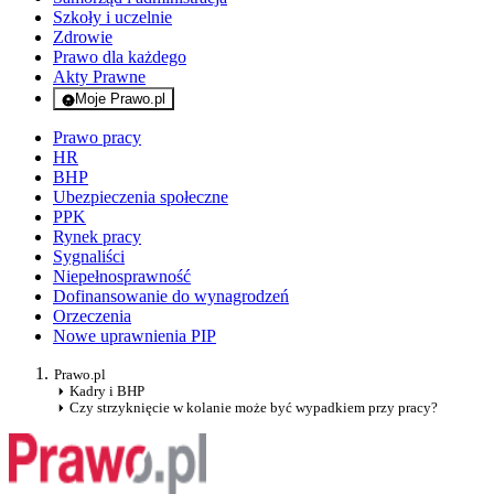
Szkoły i uczelnie
Zdrowie
Prawo dla każdego
Akty Prawne
Moje Prawo.pl
- rejestracja i logowanie do serwisu
Prawo pracy
HR
BHP
Ubezpieczenia społeczne
PPK
Rynek pracy
Sygnaliści
Niepełnosprawność
Dofinansowanie do wynagrodzeń
Orzeczenia
Nowe uprawnienia PIP
Prawo.pl
Kadry i BHP
Czy strzyknięcie w kolanie może być wypadkiem przy pracy?