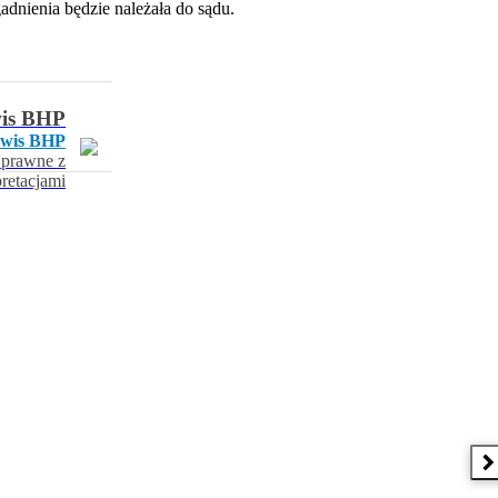
dnienia będzie należała do sądu.
wis BHP
rwis BHP
 prawne z
pretacjami
N