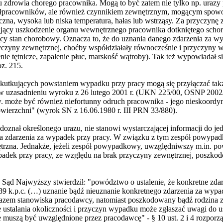
u zdrowia chorego pracownika. Mogą to być zatem nie tylko np. urazy
ółpracowników, ale również czynnikiem zewnętrznym, mogącym spow
yczna, wysoka lub niska temperatura, hałas lub wstrząsy. Za przyczynę
jący uszkodzenie organu wewnętrznego pracownika dotkniętego schor
jący stan chorobowy. Oznacza to, że do uznania danego zdarzenia za w
rzyczyny zewnętrznej, choćby współdziałały równocześnie i przyczyny w
nie tętnicze, zapalenie płuc, marskość wątroby). Tak też wypowiadał s
z. 215.
utkujących powstaniem wypadku przy pracy mogą się przyłączać takż
w uzasadnieniu wyroku z 26 lutego 2001 r. (UKN 225/00, OSNP 2002/
w. może być również niefortunny odruch pracownika - jego nieskoord
powierzchni" (wyrok SN z 16.06.1980 r. III PRN 33/880).
oznał określonego urazu, nie stanowi wystarczającej informacji do je
ia zdarzenia za wypadek przy pracy. W związku z tym zespół powypadk
ętrzna. Jednakże, jeżeli zespół powypadkowy, uwzględniwszy m.in. po
padek przy pracy, ze względu na brak przyczyny zewnętrznej, poszko
 Sąd Najwyższy stwierdził: "powództwo o ustalenie, że konkretne zd
 189 k.p.c. (…) uznanie bądź nieuznanie konkretnego zdarzenia za wypa
azem stanowiska pracodawcy, natomiast poszkodowany bądź rodzina z
e ustalania okoliczności i przyczyn wypadku może zgłaszać uwagi do u
muszą być uwzględnione przez pracodawcę" - § 10 ust. 2 i 4 rozporz