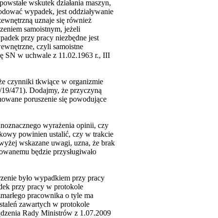
 powstałe wskutek działania maszyn,
odować wypadek, jest oddziaływanie
 zewnętrzną uznaje się również
zeniem samoistnym, jeżeli
ypadek przy pracy niezbędne jest
ewnętrzne, czyli samoistne
ię SN w uchwale z 11.02.1963 r., III
e czynniki tkwiące w organizmie
19/471). Dodajmy, że przyczyną
ynowane poruszenie się powodujące
dnoznacznego wyrażenia opinii, czy
owy powinien ustalić, czy w trakcie
wyżej wskazane uwagi, uzna, że brak
dowanemu będzie przysługiwało
arzenie było wypadkiem przy pracy
dek przy pracy w protokole
marłego pracownika o tyle ma
staleń zawartych w protokole
ądzenia Rady Ministrów z 1.07.2009