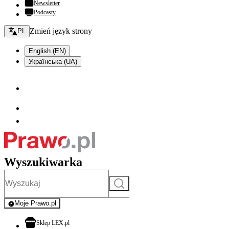
Newsletter
Podcasty
Zmień język - bieżący:
Zmień język strony
PL
English (EN)
Українська (UA)
Wyszukiwarka
Szukaj
Moje Prawo.pl
- rejestracja i logowanie do serwisu
otwiera się w nowej karcie
Sklep LEX.pl