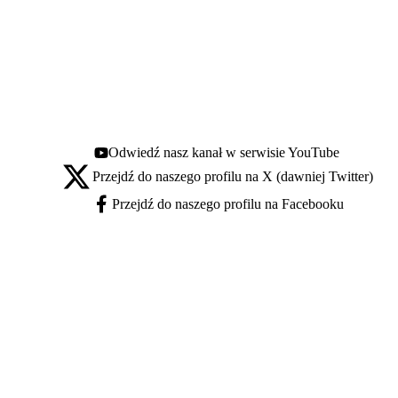
Odwiedź nasz kanał w serwisie YouTube
Youtube - otwiera się w nowej karcie
Przejdź do naszego profilu na X (dawniej Twitter)
X - otwiera się w nowej karcie
Przejdź do naszego profilu na Facebooku
Facebook - otwiera się w nowej karcie