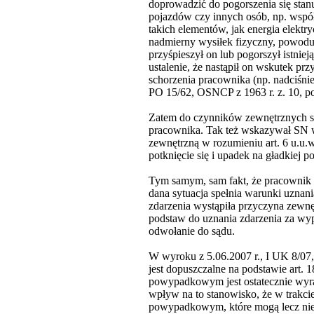
doprowadzić do pogorszenia się stan
pojazdów czy innych osób, np. wsp
takich elementów, jak energia elektr
nadmierny wysiłek fizyczny, powodu
przyśpieszył on lub pogorszył istnie
ustalenie, że nastąpił on wskutek p
schorzenia pracownika (np. nadciśnie
PO 15/62, OSNCP z 1963 r. z. 10, po
Zatem do czynników zewnętrznych sk
pracownika. Tak też wskazywał SN 
zewnętrzną w rozumieniu art. 6 u.u.
potknięcie się i upadek na gładkiej 
Tym samym, sam fakt, że pracownik d
dana sytuacja spełnia warunki uznan
zdarzenia wystąpiła przyczyna zewn
podstaw do uznania zdarzenia za wy
odwołanie do sądu.
W wyroku z 5.06.2007 r., I UK 8/07,
jest dopuszczalne na podstawie art.
powypadkowym jest ostatecznie wyr
wpływ na to stanowisko, że w trakci
powypadkowym, które mogą lecz nie 