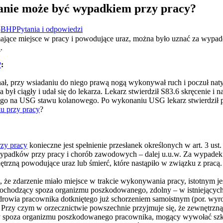
lanie może być wypadkiem przy pracy?
5
BHP
Pytania i odpowiedzi
jące miejsce w pracy i powodujące uraz, można było uznać za wypade
.
P
:
znał, przy wsiadaniu do niego prawą nogą wykonywał ruch i poczuł naty
 był ciągły i udał się do lekarza. Lekarz stwierdził S83.6 skręcenie i
ego na USG stawu kolanowego. Po wykonaniu USG lekarz stwierdził p
u przy pracy
?
zy pracy
konieczne jest spełnienie przesłanek określonych w art. 3 ust.
wypadków przy pracy i chorób zawodowych – dalej u.u.w. Za wypadek 
rzną powodujące uraz lub śmierć, które nastąpiło w związku z pracą.
, że zdarzenie miało miejsce w trakcie wykonywania pracy, istotnym jes
 pochodzący spoza organizmu poszkodowanego, zdolny – w istniejący
zdrowia pracownika dotkniętego już schorzeniem samoistnym (por. wyr
. Przy czym w orzecznictwie powszechnie przyjmuje się, że zewnętrzn
 spoza organizmu poszkodowanego pracownika, mogący wywołać szko