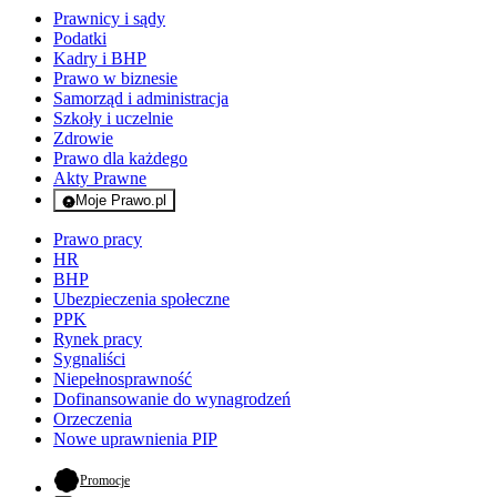
Prawnicy i sądy
Podatki
Kadry i BHP
Prawo w biznesie
Samorząd i administracja
Szkoły i uczelnie
Zdrowie
Prawo dla każdego
Akty Prawne
Moje Prawo.pl
- rejestracja i logowanie do serwisu
Prawo pracy
HR
BHP
Ubezpieczenia społeczne
PPK
Rynek pracy
Sygnaliści
Niepełnosprawność
Dofinansowanie do wynagrodzeń
Orzeczenia
Nowe uprawnienia PIP
- otwiera się w nowej karcie
Promocje