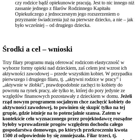
czy rodzice bądź opiekunowie pracują. Jest to nic innego niż
zassanie jednego z filarów Rodzinnego Kapitału
Opiekuńczego z jednoczesnym jego rozszerzeniem o
przyznanie świadczenia już na pierwsze dziecko, a nie – jak
było wcześniej – od drugiego dziecka.
Środki a cel – wnioski
Trzy filary programu mają oferować rodzicom elastyczność w
wyborze formy opieki nad dzieckiem, zaś celem jest wzrost ich
aktywności zawodowej – przede wszystkim kobiet. W przypadku
pierwszego i drugiego filaru, tj. „aktywni rodzice w pracy” i
„aktywnie w żłobki”, prawdopodobnie zachęci to kobiety do
powrotu na rynek pracy, ale tylko te, której do pory jedynie ze
względów finansowych pozostawały z dzieckiem w domu.
Jeżeli
rząd nowym programem socjalnym chce zachęcić kobiety do
aktywności zawodowej, to powinien się skupić tylko na tej
grupie, gdzie istnieje na to potencjalnie szansa. Zatem w
kontekście celu wyznaczonego przez projektodawcę rozsądne
byłoby wprowadzenie progów względem dochodu całego
gospodarstwa domowego, po których przekroczeniu kwota
1500 zł odpowiednio by się zmniejszała. Filar trzeci, tj.