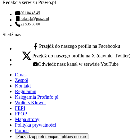
Redakcja serwisu Prawo.pl
801 04 45 45
Numer telefonu:
redakcja@prawo.pl
Adres email:
22 535 88 00
Numer telefonu:
Śledź nas
Przejdź do naszego profilu na Facebooku
facebook - otwiera się w nowej karcie
Przejdź do naszego profilu na X (dawniej Twitter)
x - otwiera się w nowej karcie
Odwiedź nasz kanał w serwisie YouTube
youtube - otwiera się w nowej karcie
O nas
Zespół
Kontakt
Regulamin
Księgarnia Profinfo.pl
Wolters Kluwer
FEPI
FPOP
Mapa strony
Polityka prywatności
Pomoc
Zarządzaj preferencjami plików cookie