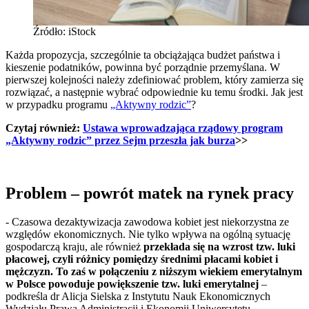
Źródło: iStock
Każda propozycja, szczególnie ta obciążająca budżet państwa i
kieszenie podatników, powinna być porządnie przemyślana. W
pierwszej kolejności należy zdefiniować problem, który zamierza się
rozwiązać, a następnie wybrać odpowiednie ku temu środki. Jak jest
w przypadku programu
„Aktywny rodzic”
?
Czytaj również:
Ustawa wprowadzająca rządowy program
„Aktywny rodzic” przez Sejm przeszła jak burza
>>
Problem – powrót matek na rynek pracy
- Czasowa dezaktywizacja zawodowa kobiet jest niekorzystna ze
względów ekonomicznych. Nie tylko wpływa na ogólną sytuację
gospodarczą kraju, ale również
przekłada się na wzrost tzw. luki
płacowej, czyli różnicy pomiędzy średnimi płacami kobiet i
mężczyzn. To zaś w połączeniu z niższym wiekiem emerytalnym
w Polsce powoduje powiększenie tzw. luki emerytalnej
–
podkreśla dr Alicja Sielska z Instytutu Nauk Ekonomicznych
Wydziału Prawa Administracji i Ekonomii Uniwersytetu