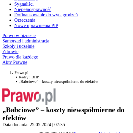
Sygnaliści
Niepełnosprawność
Dofinansowanie do wynagrodzeń
Orzeczenia
Nowe uprawnienia PIP
Prawo w biznesie
Samorząd i administracja
Szkoły i uczelnie
Zdrowie
Prawo dla każdego
Akty Prawne
Prawo.pl
Kadry i BHP
„Babciowe” – koszty niewspółmierne do efektów
„Babciowe” – koszty niewspółmierne do
efektów
Data dodania: 25.05.2024 | 07:35