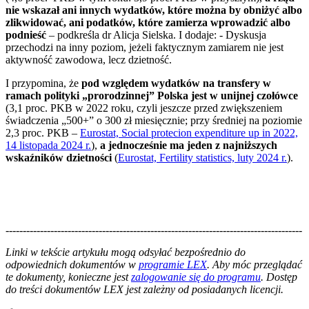
nie wskazał ani innych wydatków, które można by obniżyć albo
zlikwidować, ani podatków, które zamierza wprowadzić albo
podnieść
– podkreśla dr Alicja Sielska. I dodaje: - Dyskusja
przechodzi na inny poziom, jeżeli faktycznym zamiarem nie jest
aktywność zawodowa, lecz dzietność.
I przypomina, że
pod względem wydatków na transfery w
ramach polityki „prorodzinnej” Polska jest w unijnej czołówce
(3,1 proc. PKB w 2022 roku, czyli jeszcze przed zwiększeniem
świadczenia „500+” o 300 zł miesięcznie; przy średniej na poziomie
2,3 proc. PKB –
Eurostat, Social protecion expenditure up in 2022,
14 listopada 2024 r.
),
a jednocześnie ma jeden z najniższych
wskaźników dzietności
(
Eurostat, Fertility statistics, luty 2024 r.
).
--------------------------------------------------------------------------------------
--------------------------------------------------------
Linki w tekście artykułu mogą odsyłać bezpośrednio do
odpowiednich dokumentów w
programie LEX
. Aby móc przeglądać
te dokumenty, konieczne jest
zalogowanie się do programu
. Dostęp
do treści dokumentów LEX jest zależny od posiadanych licencji.