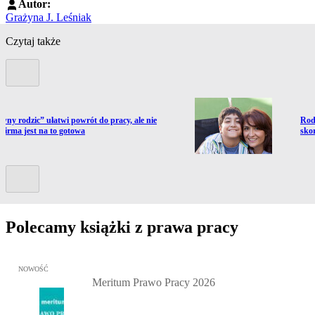
Autor:
Grażyna J. Leśniak
Czytaj także
Poprzedni slide
ź do artykułu:
Prze
wny rodzic” ułatwi powrót do pracy, ale nie
Rod
 firma jest na to gotowa
sko
Kolejny slide
Polecamy książki z prawa pracy
Przejdź do: Meritum Prawo Pracy 2026, Kazimierz Jaśkowski - otw
NOWOŚĆ
Meritum Prawo Pracy 2026