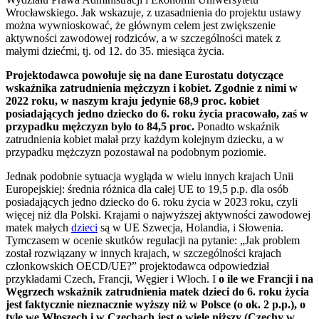
Wrocławskiego. Jak wskazuje, z uzasadnienia do projektu ustawy
można wywnioskować, że głównym celem jest zwiększenie
aktywności zawodowej rodziców, a w szczególności matek z
małymi dziećmi, tj. od 12. do 35. miesiąca życia.
Projektodawca powołuje się na dane Eurostatu dotyczące
wskaźnika zatrudnienia mężczyzn i kobiet. Zgodnie z nimi w
2022 roku, w naszym kraju jedynie 68,9 proc. kobiet
posiadających jedno dziecko do 6. roku życia pracowało, zaś w
przypadku mężczyzn było to 84,5 proc.
Ponadto wskaźnik
zatrudnienia kobiet malał przy każdym kolejnym dziecku, a w
przypadku mężczyzn pozostawał na podobnym poziomie.
Jednak podobnie sytuacja wygląda w wielu innych krajach Unii
Europejskiej: średnia różnica dla całej UE to 19,5 p.p. dla osób
posiadających jedno dziecko do 6. roku życia w 2023 roku, czyli
więcej niż dla Polski. Krajami o najwyższej aktywności zawodowej
matek małych
dzieci
są w UE Szwecja, Holandia, i Słowenia.
Tymczasem w ocenie skutków regulacji na pytanie: „Jak problem
został rozwiązany w innych krajach, w szczególności krajach
członkowskich OECD/UE?” projektodawca odpowiedział
przykładami Czech, Francji, Węgier i Włoch. I
o ile we Francji i na
Węgrzech wskaźnik zatrudnienia matek dzieci do 6. roku życia
jest faktycznie nieznacznie wyższy niż w Polsce (o ok. 2 p.p.), o
tyle we Włoszech i w Czechach jest o wiele niższy (Czechy w