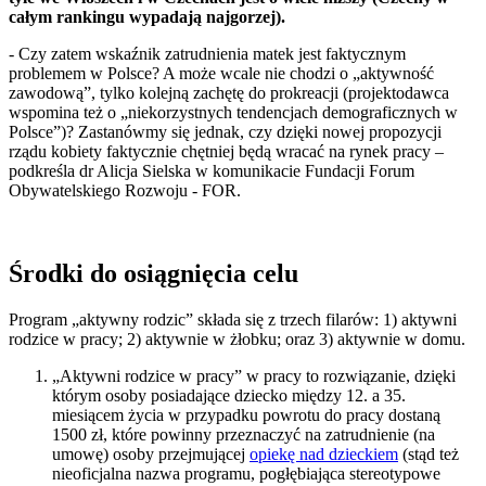
całym rankingu wypadają najgorzej).
- Czy zatem wskaźnik zatrudnienia matek jest faktycznym
problemem w Polsce? A może wcale nie chodzi o „aktywność
zawodową”, tylko kolejną zachętę do prokreacji (projektodawca
wspomina też o „niekorzystnych tendencjach demograficznych w
Polsce”)?
Zastanówmy się jednak, czy dzięki nowej propozycji
rządu kobiety faktycznie chętniej będą wracać na rynek pracy –
podkreśla dr Alicja Sielska w komunikacie Fundacji Forum
Obywatelskiego Rozwoju - FOR.
Środki do osiągnięcia celu
Program „aktywny rodzic” składa się z trzech filarów: 1) aktywni
rodzice w pracy; 2) aktywnie w żłobku; oraz 3) aktywnie w domu.
„Aktywni rodzice w pracy” w pracy to rozwiązanie, dzięki
którym osoby posiadające dziecko między 12. a 35.
miesiącem życia w przypadku powrotu do pracy dostaną
1500 zł, które powinny przeznaczyć na zatrudnienie (na
umowę) osoby przejmującej
opiekę nad dzieckiem
(stąd też
nieoficjalna nazwa programu, pogłębiająca stereotypowe