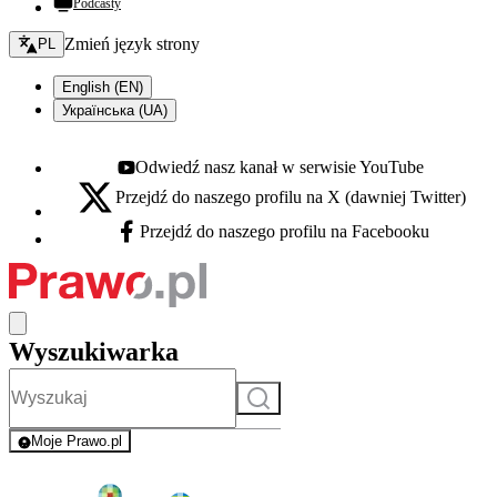
Podcasty
Zmień język - bieżący:
Zmień język strony
PL
English (EN)
Українська (UA)
Odwiedź nasz kanał w serwisie YouTube
Youtube - otwiera się w nowej karcie
Przejdź do naszego profilu na X (dawniej Twitter)
X - otwiera się w nowej karcie
Przejdź do naszego profilu na Facebooku
Facebook - otwiera się w nowej karcie
Wyszukiwarka
Szukaj
Moje Prawo.pl
- rejestracja i logowanie do serwisu