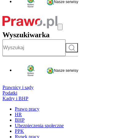
Nasze serwisy
Wyszukiwarka
Szukaj
Nasze serwisy
Prawnicy i sądy
Podatki
Kadry i BHP
Prawo pracy
HR
BHP
Ubezpieczenia społeczne
PPK
Rynek pracy