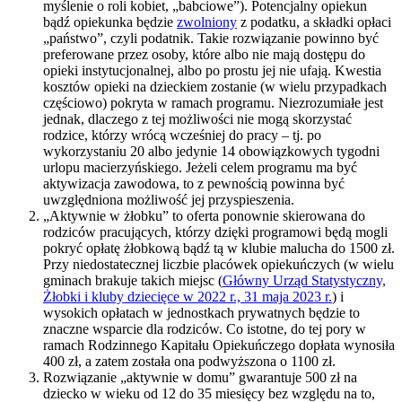
myślenie o roli kobiet, „babciowe”). Potencjalny opiekun
bądź opiekunka będzie
zwolniony
z podatku, a składki opłaci
„państwo”, czyli podatnik. Takie rozwiązanie powinno być
preferowane przez osoby, które albo nie mają dostępu do
opieki instytucjonalnej, albo po prostu jej nie ufają. Kwestia
kosztów opieki na dzieckiem zostanie (w wielu przypadkach
częściowo) pokryta w ramach programu. Niezrozumiałe jest
jednak, dlaczego z tej możliwości nie mogą skorzystać
rodzice, którzy wrócą wcześniej do pracy – tj. po
wykorzystaniu 20 albo jedynie 14 obowiązkowych tygodni
urlopu macierzyńskiego. Jeżeli celem programu ma być
aktywizacja zawodowa, to z pewnością powinna być
uwzględniona możliwość jej przyspieszenia.
„Aktywnie w żłobku” to oferta ponownie skierowana do
rodziców pracujących, którzy dzięki programowi będą mogli
pokryć opłatę żłobkową bądź tą w klubie malucha do 1500 zł.
Przy niedostatecznej liczbie placówek opiekuńczych (w wielu
gminach brakuje takich miejsc (
Główny Urząd Statystyczny,
Żłobki i kluby dziecięce w 2022 r., 31 maja 2023 r.
) i
wysokich opłatach w jednostkach prywatnych będzie to
znaczne wsparcie dla rodziców. Co istotne, do tej pory w
ramach Rodzinnego Kapitału Opiekuńczego dopłata wynosiła
400 zł, a zatem została ona podwyższona o 1100 zł.
Rozwiązanie „aktywnie w domu” gwarantuje 500 zł na
dziecko w wieku od 12 do 35 miesięcy bez względu na to,