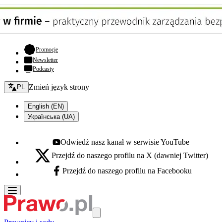
- otwiera się w nowej karcie
Promocje
Newsletter
Podcasty
Zmień język - bieżący:
Zmień język strony
PL
English (EN)
Українська (UA)
Odwiedź nasz kanał w serwisie YouTube
Youtube - otwiera się w nowej karcie
Przejdź do naszego profilu na X (dawniej Twitter)
X - otwiera się w nowej karcie
Przejdź do naszego profilu na Facebooku
Facebook - otwiera się w nowej karcie