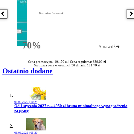
Kazimierz Jaśkowski
Poprzednia książka
N
70%
Sprawdź
Rabatu
Cena promocyjna: 101,70 zł |
Cena regularna: 339,00 zł
Najniższa cena w ostatnich 30 dniach: 101,70 zł
Ostatnio dodane
08.08.2026 | 10:24
Przejdź do artykułu:
Od 1 stycznia 2027 r. – 4950 zł brutto minimalnego wynagrodzenia
za pracę
08.08.2026 | 05:30