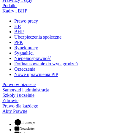
Prawnicy i sądy
Podatki
Kadry i BHP
Prawo pracy
HR
BHP
Ubezpieczenia społeczne
PPK
Rynek pracy
Sygnaliści
Niepełnosprawność
Dofinansowanie do wynagrodzeń
Orzeczenia
Nowe uprawnienia PIP
Prawo w biznesie
Samorząd i administracja
Szkoły i uczelnie
Zdrowie
Prawo dla każdego
Akty Prawne
- otwiera się w nowej karcie
Promocje
Newsletter