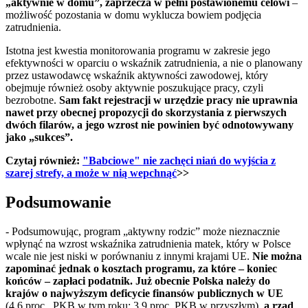
„aktywnie w domu”, zaprzecza w pełni postawionemu celowi
–
możliwość pozostania w domu wyklucza bowiem podjęcia
zatrudnienia.
Istotna jest kwestia monitorowania programu w zakresie jego
efektywności w oparciu o wskaźnik zatrudnienia, a nie o planowany
przez ustawodawcę wskaźnik aktywności zawodowej, który
obejmuje również osoby aktywnie poszukujące pracy, czyli
bezrobotne.
Sam fakt rejestracji w urzędzie pracy nie uprawnia
nawet przy obecnej propozycji do skorzystania z pierwszych
dwóch filarów, a jego wzrost nie powinien być odnotowywany
jako „sukces”.
Czytaj również:
"Babciowe" nie zachęci niań do wyjścia z
szarej strefy, a może w nią wepchnąć
>>
Podsumowanie
- Podsumowując, program „aktywny rodzic” może nieznacznie
wpłynąć na wzrost wskaźnika zatrudnienia matek, który w Polsce
wcale nie jest niski w porównaniu z innymi krajami UE.
Nie można
zapominać jednak o kosztach programu, za które – koniec
końców – zapłaci podatnik. Już obecnie Polska należy do
krajów o najwyższym deficycie finansów publicznych w UE
(4,6 proc. PKB w tym roku: 3,9 proc. PKB w przyszłym),
a rząd