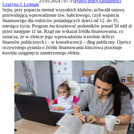
25.05.2024 | 07:35
Prawo pracy
Aktualności
Grażyna J. Leśniak
Sejm, przy poparciu niemal wszystkich klubów, uchwalił ustawę
przewidującą wprowadzenie tzw. babciowego, czyli wsparcia
finansowego dla rodziców posiadających dzieci od 12. do 35.
miesiąca życia. Program ma kosztować podatników ponad 50 mld zł
przez następne 11 lat. Rząd nie wskazał źródła finansowania, co
oznacza, że w efekcie jego wprowadzenia wzrośnie deficyt
finansów publicznych i – w konsekwencji – dług publiczny. Oprócz
oczywistego pytania o źródła finansowania kluczowa pozostaje
kwestia osiągnięcia zamierzonego efektu.