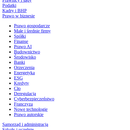
Prawnicy i sądy
Podatki
Kadry i BHP
Prawo w biznesie
Prawo gospodarcze
Małe i średnie firmy
Spółki
Finanse
Prawo AI
Budownictwo
Środowisko
Banki
Orzeczenia
Energetyka
ESG
Kredyty
Cło
Deregulacja
Cyberbezpieczeństwo
Franczyza
Nowe technologie
Prawo autorskie
Samorząd i administracja
Szkoły i uczelnie