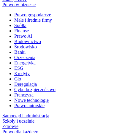
Prawo w biznesie
Prawo gospodarcze
Małe i średnie firmy
Spółki
Finanse
Prawo AI
Budownictwo
Środowisko
Banki
Orzeczenia
Energetyka
ESG
Kredyty
Cło
Deregulacja
Cyberbezpieczeństwo
Franczyza
Nowe technologie
Prawo autorskie
Samorząd i administracja
Szkoły i uczelnie
Zdrowie
Prawo dla każdego