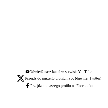
Odwiedź nasz kanał w serwisie YouTube
Youtube - otwiera się w nowej karcie
Przejdź do naszego profilu na X (dawniej Twitter)
X - otwiera się w nowej karcie
Przejdź do naszego profilu na Facebooku
Facebook - otwiera się w nowej karcie