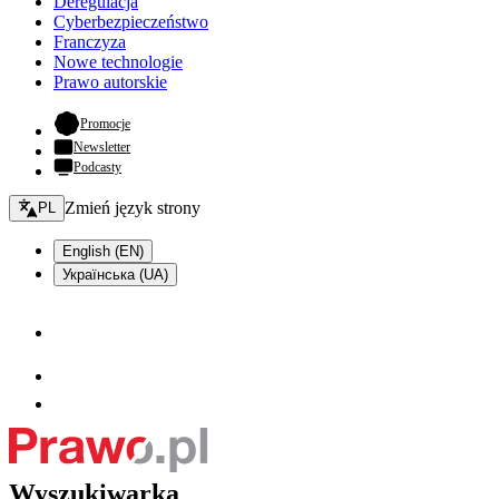
Deregulacja
Cyberbezpieczeństwo
Franczyza
Nowe technologie
Prawo autorskie
- otwiera się w nowej karcie
Promocje
Newsletter
Podcasty
Zmień język - bieżący:
Zmień język strony
PL
English (EN)
Українська (UA)
Wyszukiwarka