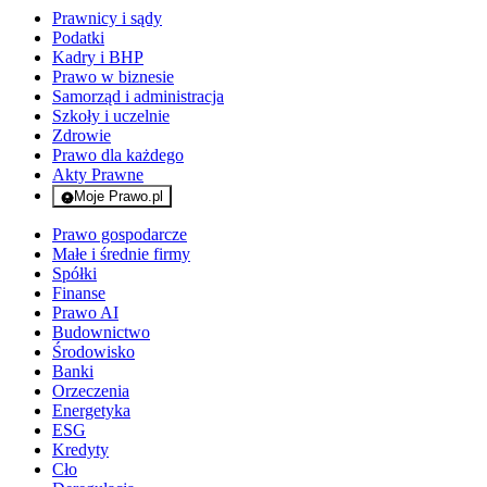
Prawnicy i sądy
Podatki
Kadry i BHP
Prawo w biznesie
Samorząd i administracja
Szkoły i uczelnie
Zdrowie
Prawo dla każdego
Akty Prawne
Moje Prawo.pl
- rejestracja i logowanie do serwisu
Prawo gospodarcze
Małe i średnie firmy
Spółki
Finanse
Prawo AI
Budownictwo
Środowisko
Banki
Orzeczenia
Energetyka
ESG
Kredyty
Cło