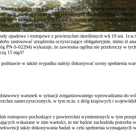
a Ministra Środowiska z dnia 24 lipca 2006 r. w sprawie warunków, jak
 sprawie substancji szczególnie szkodliwych dla środowiska wodnego 
warunków, o których mowa w § 19 ust. 1, ocenia się na podstawie przep
cyjnych urządzeń oczyszczających.
y opadowe i roztopowe z powierzchni określonych w§ 19 ust. 1r.w.ś.
oby zastosować urządzenia oczyszczające obligatoryjnie, mimo iż ana
óg PN-S-02204) wykazuje, że zawiesina ogólna nie przekroczy w tych
czą 15 mg/l?
jakiej podstawie w takim wypadku należy dokonywać oceny spełnienia w
 podstawowy warunek w sytuacji zorganizowanego wprowadzania do w
zchni zanieczyszczonych, w tym m.in. z dróg krajowych i wojewódzk
 lub roztopowe pochodzące z powierzchni wymienionych w tym przepis
zających wskazane w nim wartości, to nie będzie zachodziła potrzeba
onsekwencji także dokonywania badań w celu spełnienia wymaganych