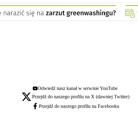
Odwiedź nasz kanał w serwisie YouTube
Youtube - otwiera się w nowej karcie
Przejdź do naszego profilu na X (dawniej Twitter)
X - otwiera się w nowej karcie
Przejdź do naszego profilu na Facebooku
Facebook - otwiera się w nowej karcie