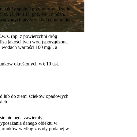
ie należy spełnić przy wprowadzaniu
(Dz. U. Nr 137, poz. 984, z późn.
rowadzanych przez zakład co najmniej
w.z. (np. z powierzchni dróg
liza jakości tych wód (sporządzona
 wodach wartości 100 mg/l, a
arunków określonych w§ 19 ust.
ód lub do ziemi ścieków opadowych
ich.
ie nie będą zawierały
 wyposażania danego obiektu w
 warunków według zasady podanej w