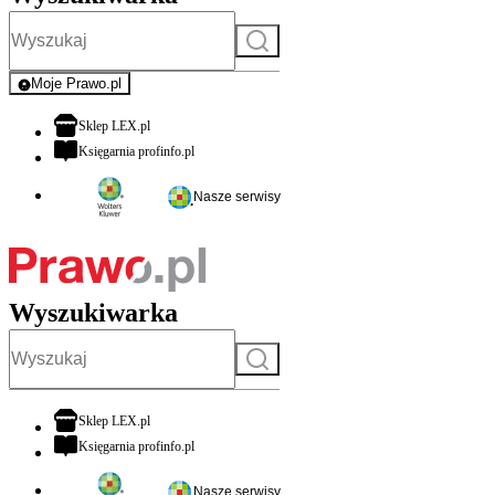
Szukaj
Moje Prawo.pl
- rejestracja i logowanie do serwisu
otwiera się w nowej karcie
Sklep LEX.pl
otwiera się w nowej karcie
Księgarnia profinfo.pl
Nasze serwisy
Wyszukiwarka
Szukaj
otwiera się w nowej karcie
Sklep LEX.pl
otwiera się w nowej karcie
Księgarnia profinfo.pl
Nasze serwisy