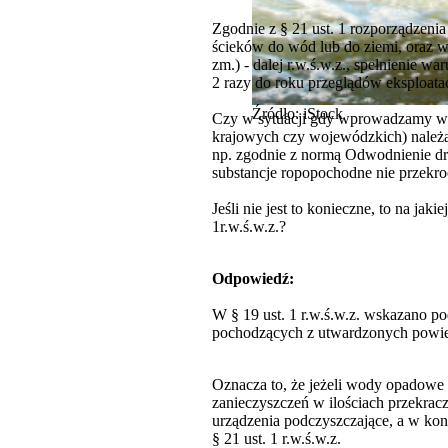
Zgodnie z § 21 ust. 1 rozporządzeni
ścieków do wód lub do ziemi, oraz w
zm.) - dalej r.w.ś.w.z., spełnienie 
2 razy do roku przeglądów eksploata
Źródło: iStock
Czy w sytuacji gdy wprowadzamy wod
krajowych czy wojewódzkich) należał
np. zgodnie z normą Odwodnienie dr
substancje ropopochodne nie przekro
Jeśli nie jest to konieczne, to na 
1r.w.ś.w.z.?
Odpowiedź:
W § 19 ust. 1 r.w.ś.w.z. wskazano
pochodzących z utwardzonych powier
Oznacza to, że jeżeli wody opadowe
zanieczyszczeń w ilościach przekrac
urządzenia podczyszczające, a w k
§ 21 ust. 1 r.w.ś.w.z.