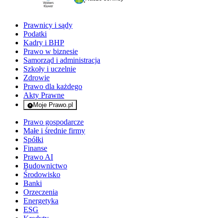
Prawnicy i sądy
Podatki
Kadry i BHP
Prawo w biznesie
Samorząd i administracja
Szkoły i uczelnie
Zdrowie
Prawo dla każdego
Akty Prawne
Moje Prawo.pl
- rejestracja i logowanie do serwisu
Prawo gospodarcze
Małe i średnie firmy
Spółki
Finanse
Prawo AI
Budownictwo
Środowisko
Banki
Orzeczenia
Energetyka
ESG