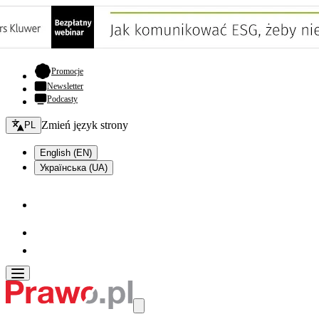
- otwiera się w nowej karcie
Promocje
Newsletter
Podcasty
Zmień język - bieżący:
Zmień język strony
PL
English (EN)
Українська (UA)