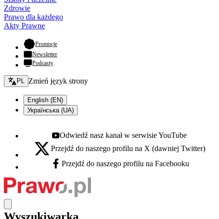
Zdrowie
Prawo dla każdego
Akty Prawne
- otwiera się w nowej karcie
Promocje
Newsletter
Podcasty
Zmień język - bieżący:
Zmień język strony
PL
English (EN)
Українська (UA)
Odwiedź nasz kanał w serwisie YouTube
Youtube - otwiera się w nowej karcie
Przejdź do naszego profilu na X (dawniej Twitter)
X - otwiera się w nowej karcie
Przejdź do naszego profilu na Facebooku
Facebook - otwiera się w nowej karcie
Wyszukiwarka