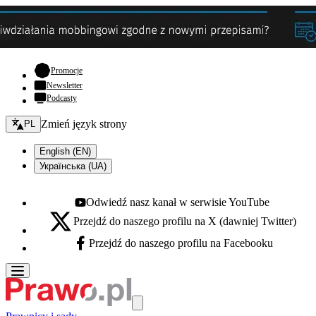
- otwiera się w nowej karcie
Promocje
Newsletter
Podcasty
Zmień język - bieżący:
Zmień język strony
PL
English (EN)
Українська (UA)
Odwiedź nasz kanał w serwisie YouTube
Youtube - otwiera się w nowej karcie
Przejdź do naszego profilu na X (dawniej Twitter)
X - otwiera się w nowej karcie
Przejdź do naszego profilu na Facebooku
Facebook - otwiera się w nowej karcie