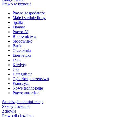
Prawo w biznesie
Prawo gospodarcze
Małe i średnie firmy
Spółki
Finanse
Prawo AI
Budownictwo
Środowisko
Banki
Orzeczenia
Energetyka
ESG
Kredyty
Cło
Deregulacja
Cyberbezpieczeństwo
Franczyza
Nowe technologie
Prawo autorskie
Samorząd i administracja
Szkoły i uczelnie
Zdrowie
Prawo dla każdego