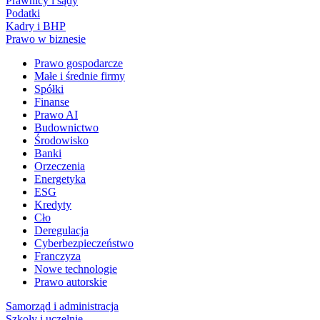
Prawnicy i sądy
Podatki
Kadry i BHP
Prawo w biznesie
Prawo gospodarcze
Małe i średnie firmy
Spółki
Finanse
Prawo AI
Budownictwo
Środowisko
Banki
Orzeczenia
Energetyka
ESG
Kredyty
Cło
Deregulacja
Cyberbezpieczeństwo
Franczyza
Nowe technologie
Prawo autorskie
Samorząd i administracja
Szkoły i uczelnie