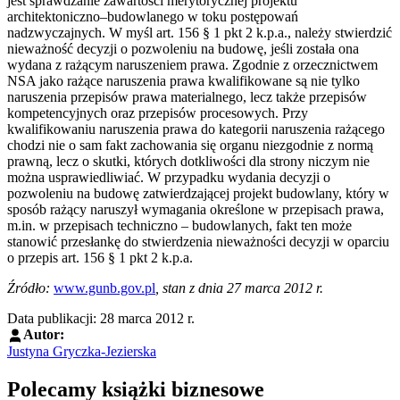
jest sprawdzanie zawartości merytorycznej projektu
architektoniczno–budowlanego w toku postępowań
nadzwyczajnych. W myśl art. 156 § 1 pkt 2 k.p.a., należy stwierdzić
nieważność decyzji o pozwoleniu na budowę, jeśli została ona
wydana z rażącym naruszeniem prawa. Zgodnie z orzecznictwem
NSA jako rażące naruszenia prawa kwalifikowane są nie tylko
naruszenia przepisów prawa materialnego, lecz także przepisów
kompetencyjnych oraz przepisów procesowych. Przy
kwalifikowaniu naruszenia prawa do kategorii naruszenia rażącego
chodzi nie o sam fakt zachowania się organu niezgodnie z normą
prawną, lecz o skutki, których dotkliwości dla strony niczym nie
można usprawiedliwiać. W przypadku wydania decyzji o
pozwoleniu na budowę zatwierdzającej projekt budowlany, który w
sposób rażący naruszył wymagania określone w przepisach prawa,
m.in. w przepisach techniczno – budowlanych, fakt ten może
stanowić przesłankę do stwierdzenia nieważności decyzji w oparciu
o przepis art. 156 § 1 pkt 2 k.p.a.
Źródło:
www.gunb.gov.pl
, stan z dnia 27 marca 2012 r.
Data publikacji: 28 marca 2012 r.
Autor:
Justyna Gryczka-Jezierska
Polecamy książki biznesowe