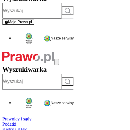
Szukaj
Moje Prawo.pl
- rejestracja i logowanie do serwisu
Nasze serwisy
Wyszukiwarka
Szukaj
Nasze serwisy
Prawnicy i sądy
Podatki
Kadry i BHP