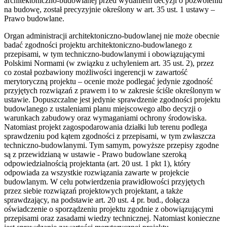
architektoniczno-budowlanej przed wydaniem decyzji o pozwoleniu
na budowę, został precyzyjnie określony w art. 35 ust. 1 ustawy –
Prawo budowlane.
Organ administracji architektoniczno-budowlanej nie może obecnie
badać zgodności projektu architektoniczno-budowlanego z
przepisami, w tym techniczno-budowlanymi i obowiązującymi
Polskimi Normami (w związku z uchyleniem art. 35 ust. 2), przez
co został pozbawiony możliwości ingerencji w zawartość
merytoryczną projektu – ocenie może podlegać jedynie zgodność
przyjętych rozwiązań z prawem i to w zakresie ściśle określonym w
ustawie. Dopuszczalne jest jedynie sprawdzenie zgodności projektu
budowlanego z ustaleniami planu miejscowego albo decyzji o
warunkach zabudowy oraz wymaganiami ochrony środowiska.
Natomiast projekt zagospodarowania działki lub terenu podlega
sprawdzeniu pod kątem zgodności z przepisami, w tym zwłaszcza
techniczno-budowlanymi. Tym samym, powyższe przepisy zgodne
są z przewidzianą w ustawie - Prawo budowlane szeroką
odpowiedzialnością projektanta (art. 20 ust. 1 pkt 1), który
odpowiada za wszystkie rozwiązania zawarte w projekcie
budowlanym. W celu potwierdzenia prawidłowości przyjętych
przez siebie rozwiązań projektowych projektant, a także
sprawdzający, na podstawie art. 20 ust. 4 pr. bud., dołącza
oświadczenie o sporządzeniu projektu zgodnie z obowiązującymi
przepisami oraz zasadami wiedzy technicznej. Natomiast konieczne