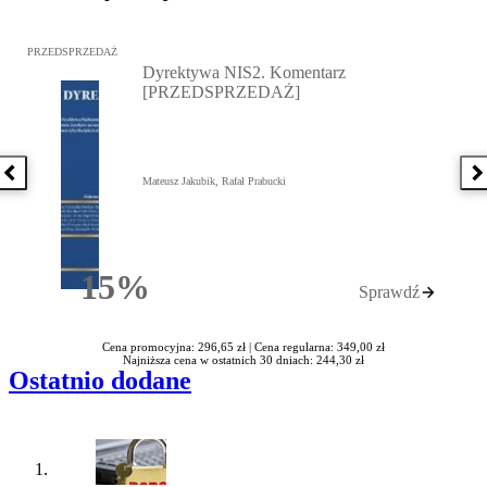
Przejdź do: Dyrektywa NIS2. Komentarz [PRZEDSPRZEDAŻ], Mateu
PRZEDSPRZEDAŻ
Dyrektywa NIS2. Komentarz
[PRZEDSPRZEDAŻ]
Poprzednia książka
N
Mateusz Jakubik, Rafał Prabucki
15%
Sprawdź
Rabatu
Cena promocyjna: 296,65 zł |
Cena regularna: 349,00 zł
Najniższa cena w ostatnich 30 dniach: 244,30 zł
Ostatnio dodane