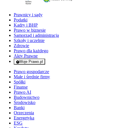
Prawnicy i sądy
Podatki
Kadry i BHP
Prawo w biznesie
Samorząd i administracja
Szkoły i uczelnie
Zdrowie
Prawo dla każdego
Akty Prawne
Moje Prawo.pl
- rejestracja i logowanie do serwisu
Prawo gospodarcze
Małe i średnie firmy
Spółki
Finanse
Prawo AI
Budownictwo
Środowisko
Banki
Orzeczenia
Energetyka
ESG