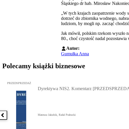
Śląskiego dr hab. Mirosław Nakoniec
„W tych krajach zaopatrzenie wody s
dotrzeć do zbiornika wodnego, nabra
ludziom, by mogli np. zacząć chodzić
Jak mówił, polskim rzekom wyszło na 
80., choć czystość nadal pozostawia 
Autor:
Gumułka Anna
Polecamy książki biznesowe
Przejdź do: Dyrektywa NIS2. Komentarz [PRZEDSPRZEDAŻ], Mateu
PRZEDSPRZEDAŻ
Dyrektywa NIS2. Komentarz [PRZEDSPRZED
Mateusz Jakubik, Rafał Prabucki
Poprzednia książka