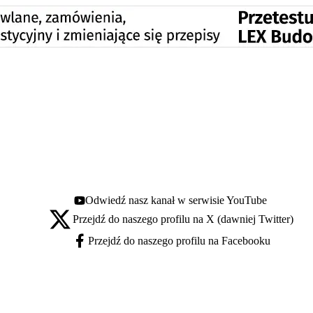
Odwiedź nasz kanał w serwisie YouTube
Youtube - otwiera się w nowej karcie
Przejdź do naszego profilu na X (dawniej Twitter)
X - otwiera się w nowej karcie
Przejdź do naszego profilu na Facebooku
Facebook - otwiera się w nowej karcie