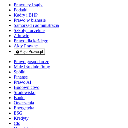
Prawnicy i sądy
Podatki
Kadry i BHP
Prawo w biznesie
Samorząd i administracja
Szkoły i uczelnie
Zdrowie
Prawo dla każdego
Akty Prawne
Moje Prawo.pl
- rejestracja i logowanie do serwisu
Prawo gospodarcze
Małe i średnie firmy
Spółki
Finanse
Prawo AI
Budownictwo
Środowisko
Banki
Orzeczenia
Energetyka
ESG
Kredyty
Cło