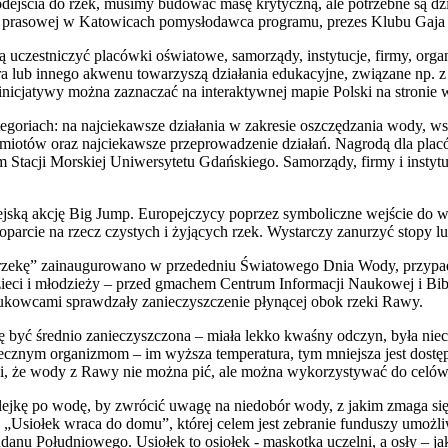
odejścia do rzek, musimy budować masę krytyczną, ale potrzebne są dz
ji prasowej w Katowicach pomysłodawca programu, prezes Klubu Gaja
uczestniczyć placówki oświatowe, samorządy, instytucje, firmy, organ
ora lub innego akwenu towarzyszą działania edukacyjne, związane np.
 inicjatywy można zaznaczać na interaktywnej mapie Polski na stronie
tegoriach: na najciekawsze działania w zakresie oszczędzania wody, w
odmiotów oraz najciekawsze przeprowadzenie działań. Nagrodą dla pl
Stacji Morskiej Uniwersytetu Gdańskiego. Samorządy, firmy i instyt
ejską akcję Big Jump. Europejczycy poprzez symboliczne wejście do 
oparcie na rzecz czystych i żyjących rzek. Wystarczy zanurzyć stopy lu
 rzekę” zainaugurowano w przededniu Światowego Dnia Wody, przypad
zieci i młodzieży – przed gmachem Centrum Informacji Naukowej i Bi
aukowcami sprawdzały zanieczyszczenie płynącej obok rzeki Rawy.
być średnio zanieczyszczona – miała lekko kwaśny odczyn, była niec
rzecznym organizmom – im wyższa temperatura, tym mniejsza jest dost
li, że wody z Rawy nie można pić, ale można wykorzystywać do celó
lejkę po wodę, by zwrócić uwagę na niedobór wody, z jakim zmaga si
ję „Usiołek wraca do domu”, której celem jest zebranie funduszy umoż
udanu Południowego. Usiołek to osiołek - maskotka uczelni, a osły – ja