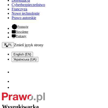
Deregulacja
Cyberbezpieczeństwo
Franczyza
Nowe technologie
Prawo autorskie
- otwiera się w nowej karcie
Promocje
Newsletter
Podcasty
Zmień język - bieżący:
Zmień język strony
PL
English (EN)
Українська (UA)
Wyszukiwarka