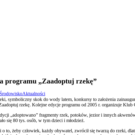
cja programu „Zaadoptuj rzekę”
Środowisko
Aktualności
zeki, symboliczny skok do wody latem, konkursy to założenia zainau
Zaadoptuj rzekę. Kolejne edycje programu od 2005 r. organizuje Klub 
cji „adoptowano” fragmenty rzek, potoków, jezior i innych akwenów
ło się 80 tys. osób, w tym dzieci i młodzież.
i o to, żeby człowiek, każdy obywatel, zwrócił się twarzą do rzeki, dl