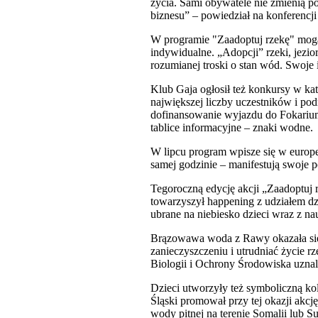
życia. Sami obywatele nie zmienią p
biznesu” – powiedział na konferenc
W programie "Zaadoptuj rzekę" mogą 
indywidualne. „Adopcji” rzeki, jezi
rozumianej troski o stan wód. Swoje
Klub Gaja ogłosił też konkursy w ka
największej liczby uczestników i p
dofinansowanie wyjazdu do Fokarium 
tablice informacyjne – znaki wodne.
W lipcu program wpisze się w europ
samej godzinie – manifestują swoje p
Tegoroczną edycję akcji „Zaadoptuj
towarzyszył happening z udziałem d
ubrane na niebiesko dzieci wraz z n
Brązowawa woda z Rawy okazała się 
zanieczyszczeniu i utrudniać życie 
Biologii i Ochrony Środowiska uzna
Dzieci utworzyły też symboliczną ko
Śląski promował przy tej okazji akc
wody pitnej na terenie Somalii lub S