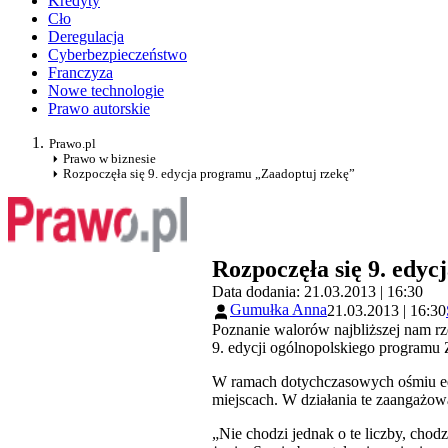
Kredyty
Cło
Deregulacja
Cyberbezpieczeństwo
Franczyza
Nowe technologie
Prawo autorskie
Prawo.pl
Prawo w biznesie
Rozpoczęła się 9. edycja programu „Zaadoptuj rzekę”
Rozpoczęła się 9. edy
Data dodania: 21.03.2013 | 16:30
Gumułka Anna
21.03.2013 | 16:30
Poznanie walorów najbliższej nam r
9. edycji ogólnopolskiego programu 
W ramach dotychczasowych ośmiu edy
miejscach. W działania te zaangażowa
„Nie chodzi jednak o te liczby, chodz