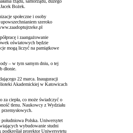
iałania rządu, samorządu, dużego
 Jacek Bożek.
izacje społeczne i osoby
 z upowszechnianiem szeroko
 www.zaadoptujrzeke.pl
spółpracę i zaangażowanie
acówek oświatowych będzie
ucje mogą liczyć na pamiątkowe
wody – w tym samym dniu, o tej
b dłonie.
ającego 22 marca. Inauguracji
blioteki Akademickiej w Katowicach
o za ciepła, co może świadczyć o
ępność tlenu. Naukowcy z Wydziału
w przemysłowych.
ę południowa Polska. Uniwersytet
liwiających wybudowanie studni
k podkreślał prorektor Uniwersytetu