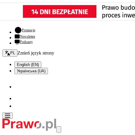
- otwiera się w nowej karcie
Promocje
Newsletter
Podcasty
Zmień język - bieżący:
Zmień język strony
PL
English (EN)
Українська (UA)