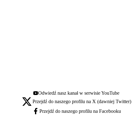
Odwiedź nasz kanał w serwisie YouTube
Youtube - otwiera się w nowej karcie
Przejdź do naszego profilu na X (dawniej Twitter)
X - otwiera się w nowej karcie
Przejdź do naszego profilu na Facebooku
Facebook - otwiera się w nowej karcie