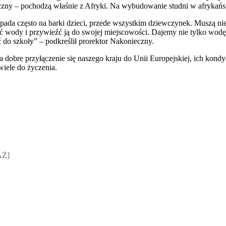
zny – pochodzą właśnie z Afryki. Na wybudowanie studni w afrykański
pada często na barki dzieci, przede wszystkim dziewczynek. Muszą nie
ć wody i przywieźć ją do swojej miejscowości. Dajemy nie tylko wodę
 do szkoły” – podkreślił prorektor Nakonieczny.
dobre przyłączenie się naszego kraju do Unii Europejskiej, ich kondycj
wiele do życzenia.
sz Jakubik, Rafał Prabucki - otwiera się w nowym oknie
AŻ]