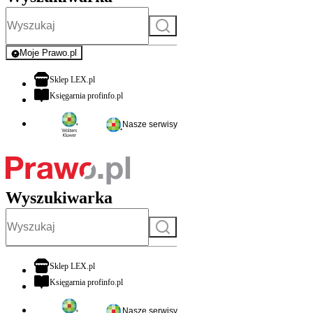
Szukaj
Moje Prawo.pl
- rejestracja i logowanie do serwisu
otwiera się w nowej karcie
Sklep LEX.pl
otwiera się w nowej karcie
Księgarnia profinfo.pl
Nasze serwisy
Wyszukiwarka
Szukaj
otwiera się w nowej karcie
Sklep LEX.pl
otwiera się w nowej karcie
Księgarnia profinfo.pl
Nasze serwisy