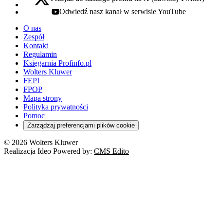
x - otwiera się w nowej karcie
Odwiedź nasz kanał w serwisie YouTube
youtube - otwiera się w nowej karcie
O nas
Zespół
Kontakt
Regulamin
Księgarnia Profinfo.pl
Wolters Kluwer
FEPI
FPOP
Mapa strony
Polityka prywatności
Pomoc
Zarządzaj preferencjami plików cookie
© 2026 Wolters Kluwer
Realizacja Ideo Powered by:
CMS Edito