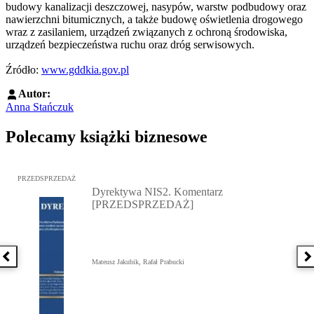
budowy kanalizacji deszczowej, nasypów, warstw podbudowy oraz
nawierzchni bitumicznych, a także budowę oświetlenia drogowego
wraz z zasilaniem, urządzeń związanych z ochroną środowiska,
urządzeń bezpieczeństwa ruchu oraz dróg serwisowych.
Źródło:
www.gddkia.gov.pl
Autor:
Anna Stańczuk
Polecamy książki biznesowe
Przejdź do: Dyrektywa NIS2. Komentarz [PRZEDSPRZEDAŻ], Mateu
PRZEDSPRZEDAŻ
Dyrektywa NIS2. Komentarz
[PRZEDSPRZEDAŻ]
Poprzednia książka
N
Mateusz Jakubik, Rafał Prabucki