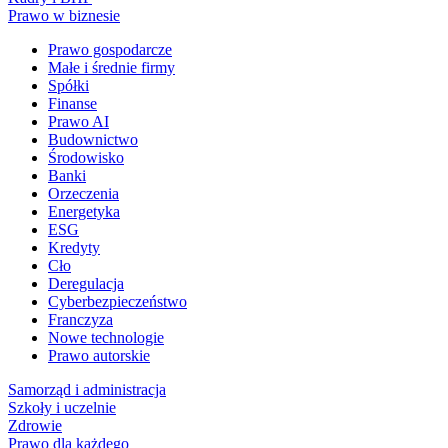
Prawo w biznesie
Prawo gospodarcze
Małe i średnie firmy
Spółki
Finanse
Prawo AI
Budownictwo
Środowisko
Banki
Orzeczenia
Energetyka
ESG
Kredyty
Cło
Deregulacja
Cyberbezpieczeństwo
Franczyza
Nowe technologie
Prawo autorskie
Samorząd i administracja
Szkoły i uczelnie
Zdrowie
Prawo dla każdego