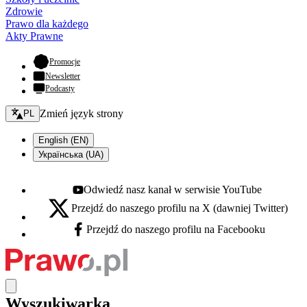
Zdrowie
Prawo dla każdego
Akty Prawne
- otwiera się w nowej karcie
Promocje
Newsletter
Podcasty
Zmień język - bieżący:
Zmień język strony
PL
English (EN)
Українська (UA)
Odwiedź nasz kanał w serwisie YouTube
Youtube - otwiera się w nowej karcie
Przejdź do naszego profilu na X (dawniej Twitter)
X - otwiera się w nowej karcie
Przejdź do naszego profilu na Facebooku
Facebook - otwiera się w nowej karcie
Wyszukiwarka