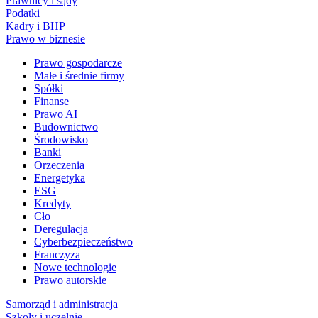
Prawnicy i sądy
Podatki
Kadry i BHP
Prawo w biznesie
Prawo gospodarcze
Małe i średnie firmy
Spółki
Finanse
Prawo AI
Budownictwo
Środowisko
Banki
Orzeczenia
Energetyka
ESG
Kredyty
Cło
Deregulacja
Cyberbezpieczeństwo
Franczyza
Nowe technologie
Prawo autorskie
Samorząd i administracja
Szkoły i uczelnie