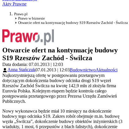
Akty Prawne
Prawo.pl
Prawo w biznesie
Otwarcie ofert na kontynuację budowy S19 Rzeszów Zachód - Świlcza
Otwarcie ofert na kontynuację budowy
S19 Rzeszów Zachód - Świlcza
Data dodania: 07.01.2013 | 12:03
Anna Stańczuk
07.01.2013 | 12:03
Budownictwo
Aktualności
Najkorzystniejszą ofertę w postępowaniu przetargowym
dotyczącym dokończenia budowy odcinka drogi S19 węzeł
Rzeszów Zachód Świlcza na kwotę 142,9 mln zł złożyła firma
Eurovia Polska. Kolejnym etapem będzie kontrola całego
postępowania przetargowego przez Prezesa Urzędu Zamówień
Publicznych.
Nowy wykonawca będzie miał 10 miesięcy na dokończenie
budowy tego odcinka S19. Zakres robót obejmuje m.in. budowę
węzła „Świlcza”, dokończenie budowy obiektów inżynierskich (3
wiadukty, 1 most, 6 przepustów z blach falistych), dokończenie