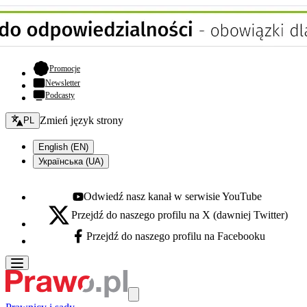
- otwiera się w nowej karcie
Promocje
Newsletter
Podcasty
Zmień język - bieżący:
Zmień język strony
PL
English (EN)
Українська (UA)
Odwiedź nasz kanał w serwisie YouTube
Youtube - otwiera się w nowej karcie
Przejdź do naszego profilu na X (dawniej Twitter)
X - otwiera się w nowej karcie
Przejdź do naszego profilu na Facebooku
Facebook - otwiera się w nowej karcie