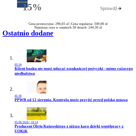
15%
Sprawdź
Rabatu
Cena promocyjna: 296,65 zł |
Cena regularna: 349,00 zł
Najniższa cena w ostatnich 30 dniach: 244,30 zł
Ostatnio dodane
05:34
Przejdź do artykułu:
Klient banku nie musi spłacać oszukańczej pożyczki - mimo rażącego
niedbalstwa
05:30
Przejdź do artykułu:
PPWR od 12 sierpnia. Kontrola może przyjść przed polską ustawą
05.08.2026 | 10:14
Przejdź do artykułu:
Producent Oleju Kujawskiego z niższą karą dzięki współpracy z
UOKiK