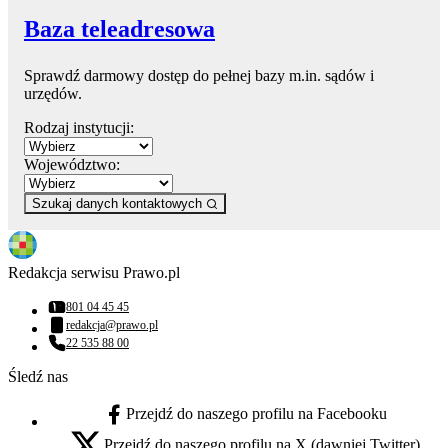
Baza teleadresowa
Sprawdź darmowy dostęp do pełnej bazy m.in. sądów i
urzędów.
Rodzaj instytucji:
Województwo:
Szukaj danych kontaktowych
Redakcja serwisu Prawo.pl
801 04 45 45
Numer telefonu:
redakcja@prawo.pl
Adres email:
22 535 88 00
Numer telefonu:
Śledź nas
Przejdź do naszego profilu na Facebooku
facebook - otwiera się w nowej karcie
Przejdź do naszego profilu na X (dawniej Twitter)