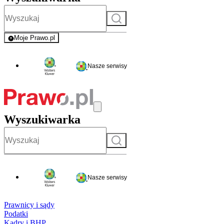
Szukaj
Moje Prawo.pl
- rejestracja i logowanie do serwisu
Nasze serwisy
Wyszukiwarka
Szukaj
Nasze serwisy
Prawnicy i sądy
Podatki
Kadry i BHP