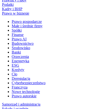
Prawnicy i sądy
Podatki
Kadry i BHP
Prawo w biznesie
Prawo gospodarcze
Małe i średnie firmy
Spółki
Finanse
Prawo AI
Budownictwo
Środowisko
Banki
Orzeczenia
Energetyka
ESG
Kredyty
Cło
Deregulacja
Cyberbezpieczeństwo
Franczyza
Nowe technologie
Prawo autorskie
Samorząd i administracja
Szkoły i uczelnie