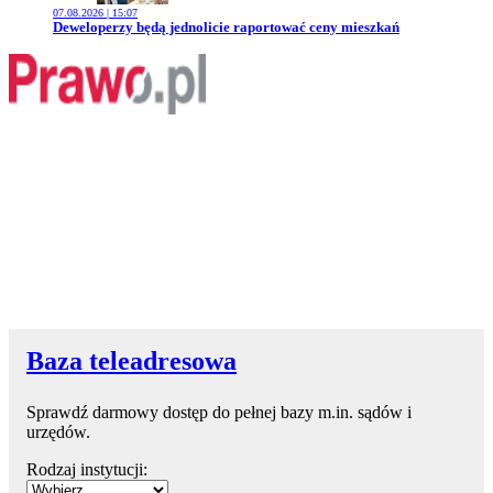
07.08.2026 | 15:07
Przejdź do artykułu:
Deweloperzy będą jednolicie raportować ceny mieszkań
Baza teleadresowa
Sprawdź darmowy dostęp do pełnej bazy m.in. sądów i
urzędów.
Rodzaj instytucji: