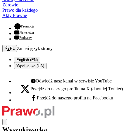
Zdrowie
Prawo dla każdego
Akty Prawne
- otwiera się w nowej karcie
Promocje
Newsletter
Podcasty
Zmień język - bieżący:
Zmień język strony
PL
English (EN)
Українська (UA)
Odwiedź nasz kanał w serwisie YouTube
Youtube - otwiera się w nowej karcie
Przejdź do naszego profilu na X (dawniej Twitter)
X - otwiera się w nowej karcie
Przejdź do naszego profilu na Facebooku
Facebook - otwiera się w nowej karcie
Wyszukiwarka