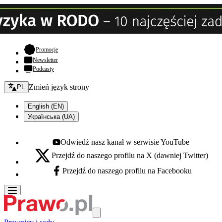
- otwiera się w nowej karcie
Promocje
Newsletter
Podcasty
Zmień język - bieżący:
Zmień język strony
PL
English (EN)
Українська (UA)
Odwiedź nasz kanał w serwisie YouTube
Youtube - otwiera się w nowej karcie
Przejdź do naszego profilu na X (dawniej Twitter)
X - otwiera się w nowej karcie
Przejdź do naszego profilu na Facebooku
Facebook - otwiera się w nowej karcie