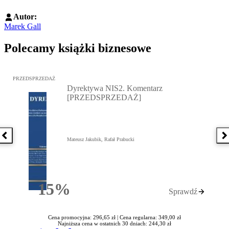
Autor:
Marek Gall
Polecamy książki biznesowe
Przejdź do: Dyrektywa NIS2. Komentarz [PRZEDSPRZEDAŻ], Mateu
PRZEDSPRZEDAŻ
Dyrektywa NIS2. Komentarz
[PRZEDSPRZEDAŻ]
Poprzednia książka
N
Mateusz Jakubik, Rafał Prabucki
15%
Sprawdź
Rabatu
Cena promocyjna: 296,65 zł |
Cena regularna: 349,00 zł
Najniższa cena w ostatnich 30 dniach: 244,30 zł