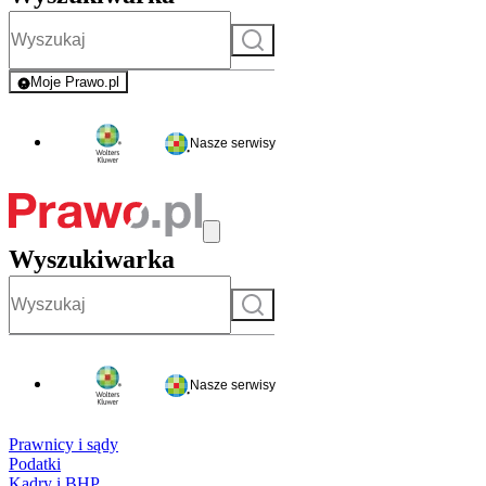
Szukaj
Moje Prawo.pl
- rejestracja i logowanie do serwisu
Nasze serwisy
Wyszukiwarka
Szukaj
Nasze serwisy
Prawnicy i sądy
Podatki
Kadry i BHP