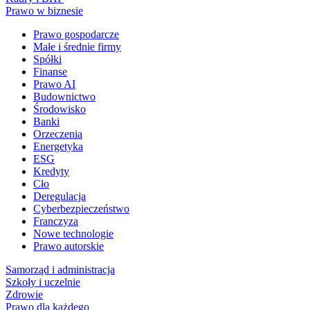
Prawo w biznesie
Prawo gospodarcze
Małe i średnie firmy
Spółki
Finanse
Prawo AI
Budownictwo
Środowisko
Banki
Orzeczenia
Energetyka
ESG
Kredyty
Cło
Deregulacja
Cyberbezpieczeństwo
Franczyza
Nowe technologie
Prawo autorskie
Samorząd i administracja
Szkoły i uczelnie
Zdrowie
Prawo dla każdego