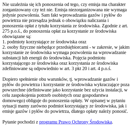
Nie uzależnia się ich ponoszenia od tego, czy emisja ma charakter
zorganizowany czy też nie. Emisja niezorganizowana nie wymaga
jedynie pozwolenia. Sam fakt wprowadzania gazów i pyłów do
powietrza nie przesądza jednak o obowiązku naliczania i
ponoszenia opłat z tytułu korzystania ze środowiska. Zgodnie z art.
275 p.o.ś., do ponoszenia opłat za korzystanie ze środowiska
obowiązane są:
1. podmioty korzystające ze środowiska oraz
2. osoby fizyczne niebędące przedsiębiorcami - w zakresie, w jakim
korzystanie ze środowiska wymaga pozwolenia na wprowadzanie
substancji lub energii do środowiska. Pojęcia podmiotu
korzystającego ze środowiska oraz korzystania ze środowiska
zdefiniowane są odpowiednio w art. 3 pkt 20 i art. 4 p.o.ś.
Dopiero spełnienie obu warunków, tj. wprowadzanie gazów i
pyłów do powietrza i korzystanie ze środowiska wykraczające poza
powszechne (definiowane jako korzystanie bez użycia instalacji, w
celu zaspokojenia potrzeb osobistych oraz gospodarstwa
domowego) obliguje do ponoszenia opłaty. W opisanej w pytaniu
sytuacji mamy zarówno podmiot korzystający ze środowiska, jak i
emisje gazów i pyłów do powietrza, dlatego opłaty należy ponosić.
Pytanie pochodzi z
programu Prawo Ochrony Środowiska
.