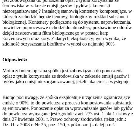
jest zobowiązana do ponoszenia opłat z tytułu korzystania ze
środowiska w zakresie emisji gazów i pyłów jako emisji
niezorganizowanej? Instalację stanowią kontenery kompostujące, w
których zachodzić będzie tlenowy, biologiczny rozkład substancji
biologicznej. Kontenery podłączone są do systemu napowietrzania,
powietrze poprocesowe uchodzi do atmosfery, pozbawione odorów
dzięki zastosowaniu filtra biologicznego w postaci karp
korzeniowych oraz kory. Z danych eksploatacyjnych wynika, że
zdolność oczyszczania biofiltrów wynosi co najmniej 90%.
Odpowiedź:
Moim zdaniem opisana spółka jest zobowiązana do ponoszenia
opłat z tytułu korzystania ze środowiska w zakresie emisji gazów i
pyłów jako emisji niezorganizowanej, jeżeli taka emisja występuje.
Biorąc pod uwagę, że spółka eksploatuje urządzenia ograniczające
emisję o 90%, to do powietrza z procesu kompostowania substancje
są emitowane. Ponoszenie opłat za wprowadzanie gazów lub pyłów
do powietrza wymagane jest zgodnie z art. 273 ust. 1 pkt 1 ustawy z
dnia 27 kwietnia 2001 r. Prawo ochrony środowiska (tekst jedn.:
Dz. U. z 2008 r. Nr 25, poz. 150, z późn. zm.) - dalej p.o.ś.