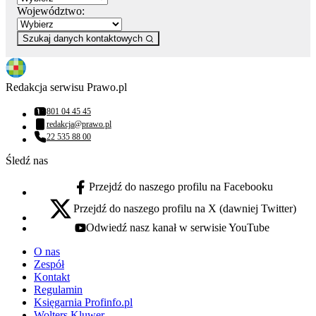
Województwo:
Szukaj danych kontaktowych
Redakcja serwisu Prawo.pl
801 04 45 45
Numer telefonu:
redakcja@prawo.pl
Adres email:
22 535 88 00
Numer telefonu:
Śledź nas
Przejdź do naszego profilu na Facebooku
facebook - otwiera się w nowej karcie
Przejdź do naszego profilu na X (dawniej Twitter)
x - otwiera się w nowej karcie
Odwiedź nasz kanał w serwisie YouTube
youtube - otwiera się w nowej karcie
O nas
Zespół
Kontakt
Regulamin
Księgarnia Profinfo.pl
Wolters Kluwer