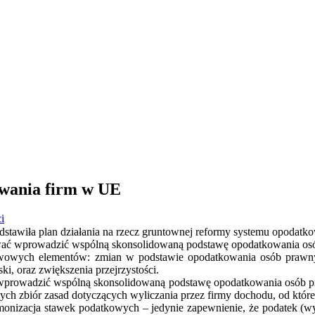
wania firm w UE
i
stawiła plan działania na rzecz gruntownej reformy systemu opodatk
ać wprowadzić wspólną skonsolidowaną podstawę opodatkowania o
awowych elementów: zmian w podstawie opodatkowania osób prawnyc
ki, oraz zwiększenia przejrzystości.
wprowadzić wspólną skonsolidowaną podstawę opodatkowania osób 
ych zbiór zasad dotyczących wyliczania przez firmy dochodu, od któ
monizacja stawek podatkowych – jedynie zapewnienie, że podatek (wys