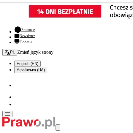
- otwiera się w nowej karcie
Promocje
Newsletter
Podcasty
Zmień język - bieżący:
Zmień język strony
PL
English (EN)
Українська (UA)