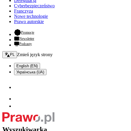
Deregulacja
Cyberbezpieczeństwo
Franczyza
Nowe technologie
Prawo autorskie
- otwiera się w nowej karcie
Promocje
Newsletter
Podcasty
Zmień język - bieżący:
Zmień język strony
PL
English (EN)
Українська (UA)
Wyszukiwarka