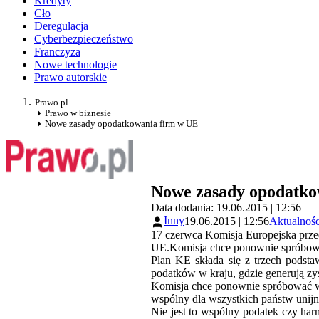
Kredyty
Cło
Deregulacja
Cyberbezpieczeństwo
Franczyza
Nowe technologie
Prawo autorskie
Prawo.pl
Prawo w biznesie
Nowe zasady opodatkowania firm w UE
Nowe zasady opodatko
Data dodania: 19.06.2015 | 12:56
Inny
19.06.2015 | 12:56
Aktualnośc
17 czerwca Komisja Europejska przed
UE.Komisja chce ponownie spróbow
Plan KE składa się z trzech podst
podatków w kraju, gdzie generują zys
Komisja chce ponownie spróbować 
wspólny dla wszystkich państw unijn
Nie jest to wspólny podatek czy har