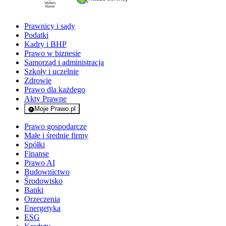
Prawnicy i sądy
Podatki
Kadry i BHP
Prawo w biznesie
Samorząd i administracja
Szkoły i uczelnie
Zdrowie
Prawo dla każdego
Akty Prawne
Moje Prawo.pl
- rejestracja i logowanie do serwisu
Prawo gospodarcze
Małe i średnie firmy
Spółki
Finanse
Prawo AI
Budownictwo
Środowisko
Banki
Orzeczenia
Energetyka
ESG