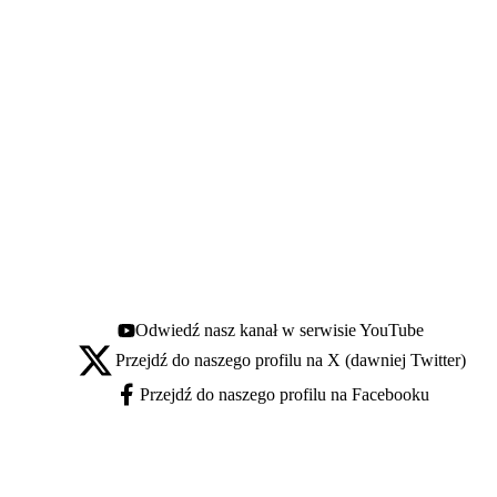
Odwiedź nasz kanał w serwisie YouTube
Youtube - otwiera się w nowej karcie
Przejdź do naszego profilu na X (dawniej Twitter)
X - otwiera się w nowej karcie
Przejdź do naszego profilu na Facebooku
Facebook - otwiera się w nowej karcie