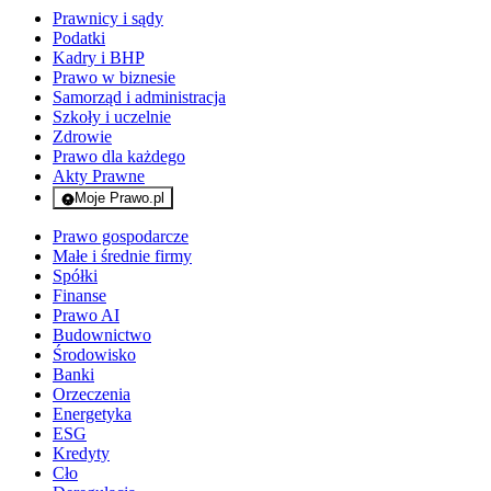
Prawnicy i sądy
Podatki
Kadry i BHP
Prawo w biznesie
Samorząd i administracja
Szkoły i uczelnie
Zdrowie
Prawo dla każdego
Akty Prawne
Moje Prawo.pl
- rejestracja i logowanie do serwisu
Prawo gospodarcze
Małe i średnie firmy
Spółki
Finanse
Prawo AI
Budownictwo
Środowisko
Banki
Orzeczenia
Energetyka
ESG
Kredyty
Cło