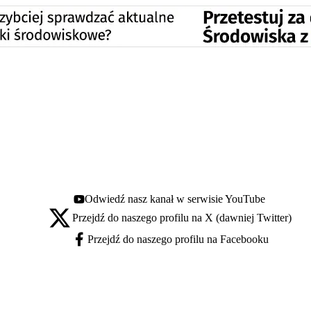
Odwiedź nasz kanał w serwisie YouTube
Youtube - otwiera się w nowej karcie
Przejdź do naszego profilu na X (dawniej Twitter)
X - otwiera się w nowej karcie
Przejdź do naszego profilu na Facebooku
Facebook - otwiera się w nowej karcie