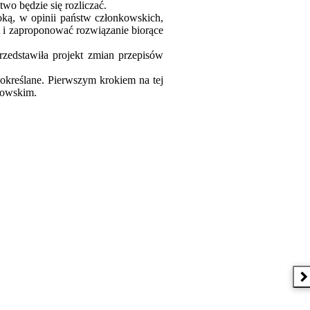
two będzie się rozliczać.
ką, w opinii państw członkowskich,
t i zaproponować rozwiązanie biorące
zedstawiła projekt zmian przepisów
określane. Pierwszym krokiem na tej
kowskim.
N