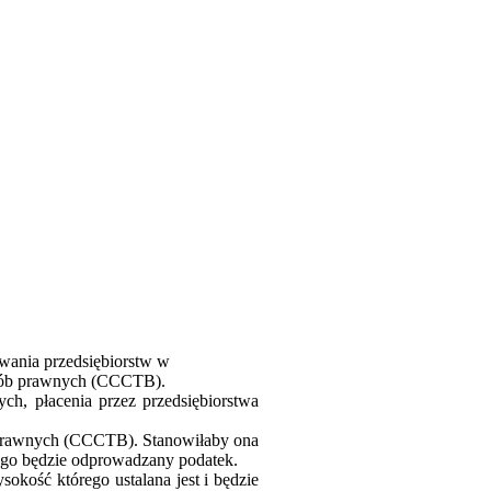
owania przedsiębiorstw w
sób prawnych (CCCTB).
h, płacenia przez przedsiębiorstwa
prawnych (CCCTB). Stanowiłaby ona
rego będzie odprowadzany podatek.
okość którego ustalana jest i będzie