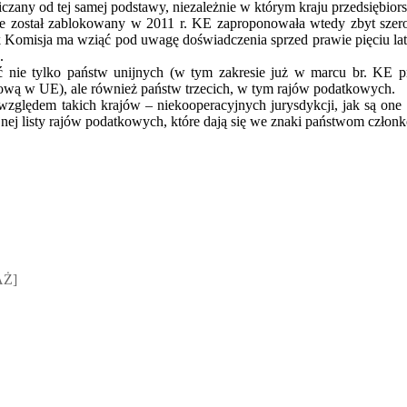
iczany od tej samej podstawy, niezależnie w którym kraju przedsiębiors
e został zablokowany w 2011 r. KE zaproponowała wtedy zbyt szero
k Komisja ma wziąć pod uwagę doświadczenia sprzed prawie pięciu la
.
ć nie tylko państw unijnych (w tym zakresie już w marcu br. KE pr
kową w UE), ale również państw trzecich, w tym rajów podatkowych.
zględem takich krajów – niekooperacyjnych jurysdykcji, jak są one 
nej listy rajów podatkowych, które dają się we znaki państwom człon
sz Jakubik, Rafał Prabucki - otwiera się w nowym oknie
AŻ]