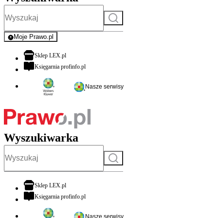
Szukaj
Moje Prawo.pl
- rejestracja i logowanie do serwisu
otwiera się w nowej karcie
Sklep LEX.pl
otwiera się w nowej karcie
Księgarnia profinfo.pl
Nasze serwisy
Wyszukiwarka
Szukaj
otwiera się w nowej karcie
Sklep LEX.pl
otwiera się w nowej karcie
Księgarnia profinfo.pl
Nasze serwisy