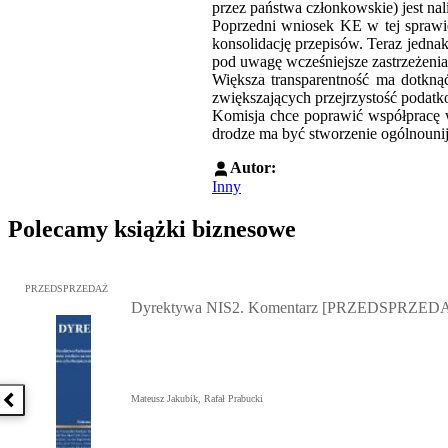
przez państwa członkowskie) jest nal
Poprzedni wniosek KE w tej sprawi
konsolidację przepisów. Teraz jedna
pod uwagę wcześniejsze zastrzeżenia
Większa transparentność ma dotkną
zwiększających przejrzystość podat
Komisja chce poprawić współpracę w
drodze ma być stworzenie ogólnounij
Autor:
Inny
Polecamy książki biznesowe
Przejdź do: Dyrektywa NIS2. Komentarz [PRZEDSPRZEDAŻ], Mateu
PRZEDSPRZEDAŻ
Dyrektywa NIS2. Komentarz [PRZEDSPRZED
Mateusz Jakubik, Rafał Prabucki
Poprzednia książka