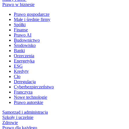
Prawo w biznesie
Prawo gospodarcze
Małe i średnie firmy
Spółki
Finanse
Prawo AI
Budownictwo
Środowisko
Banki
Orzeczenia
Energetyka
ESG
Kredyty
Cło
Deregulacja
Cyberbezpieczeństwo
Franczyza
Nowe technologie
Prawo autorskie
Samorząd i administracja
Szkoły i uczelnie
Zdrowie
Prawo dla każdego