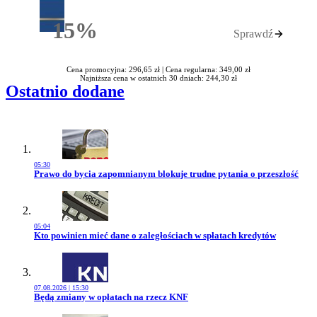
15%
Sprawdź
Rabatu
Cena promocyjna: 296,65 zł |
Cena regularna: 349,00 zł
Najniższa cena w ostatnich 30 dniach: 244,30 zł
Ostatnio dodane
05:30
Przejdź do artykułu:
Prawo do bycia zapomnianym blokuje trudne pytania o przeszłość
05:04
Przejdź do artykułu:
Kto powinien mieć dane o zaległościach w spłatach kredytów
07.08.2026 | 15:30
Przejdź do artykułu:
Będą zmiany w opłatach na rzecz KNF