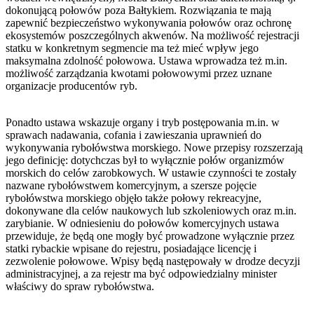
dokonującą połowów poza Bałtykiem. Rozwiązania te mają
zapewnić bezpieczeństwo wykonywania połowów oraz ochronę
ekosystemów poszczególnych akwenów. Na możliwość rejestracji
statku w konkretnym segmencie ma też mieć wpływ jego
maksymalna zdolność połowowa. Ustawa wprowadza też m.in.
możliwość zarządzania kwotami połowowymi przez uznane
organizacje producentów ryb.
Ponadto ustawa wskazuje organy i tryb postępowania m.in. w
sprawach nadawania, cofania i zawieszania uprawnień do
wykonywania rybołówstwa morskiego. Nowe przepisy rozszerzają
jego definicję: dotychczas był to wyłącznie połów organizmów
morskich do celów zarobkowych. W ustawie czynności te zostały
nazwane rybołówstwem komercyjnym, a szersze pojęcie
rybołówstwa morskiego objęło także połowy rekreacyjne,
dokonywane dla celów naukowych lub szkoleniowych oraz m.in.
zarybianie. W odniesieniu do połowów komercyjnych ustawa
przewiduje, że będą one mogły być prowadzone wyłącznie przez
statki rybackie wpisane do rejestru, posiadające licencję i
zezwolenie połowowe. Wpisy będą następowały w drodze decyzji
administracyjnej, a za rejestr ma być odpowiedzialny minister
właściwy do spraw rybołówstwa.