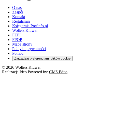
youtube - otwiera się w nowej karcie
O nas
Zespół
Kontakt
Regulamin
Księgarnia Profinfo.pl
Wolters Kluwer
FEPI
FPOP
Mapa strony
Polityka prywatności
Pomoc
Zarządzaj preferencjami plików cookie
© 2026 Wolters Kluwer
Realizacja Ideo Powered by:
CMS Edito