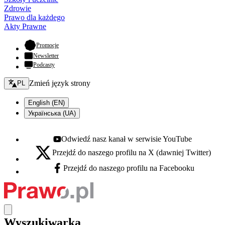
Zdrowie
Prawo dla każdego
Akty Prawne
- otwiera się w nowej karcie
Promocje
Newsletter
Podcasty
Zmień język - bieżący:
Zmień język strony
PL
English (EN)
Українська (UA)
Odwiedź nasz kanał w serwisie YouTube
Youtube - otwiera się w nowej karcie
Przejdź do naszego profilu na X (dawniej Twitter)
X - otwiera się w nowej karcie
Przejdź do naszego profilu na Facebooku
Facebook - otwiera się w nowej karcie
Wyszukiwarka