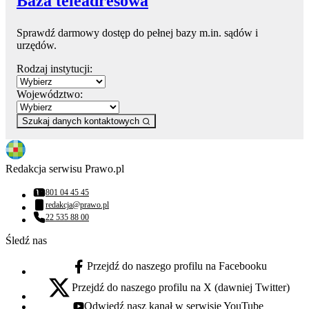
Baza teleadresowa
Sprawdź darmowy dostęp do pełnej bazy m.in. sądów i
urzędów.
Rodzaj instytucji:
Województwo:
Szukaj danych kontaktowych
Redakcja serwisu Prawo.pl
801 04 45 45
Numer telefonu:
redakcja@prawo.pl
Adres email:
22 535 88 00
Numer telefonu:
Śledź nas
Przejdź do naszego profilu na Facebooku
facebook - otwiera się w nowej karcie
Przejdź do naszego profilu na X (dawniej Twitter)
x - otwiera się w nowej karcie
Odwiedź nasz kanał w serwisie YouTube