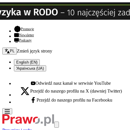
- otwiera się w nowej karcie
Promocje
Newsletter
Podcasty
Zmień język - bieżący:
Zmień język strony
PL
English (EN)
Українська (UA)
Odwiedź nasz kanał w serwisie YouTube
Youtube - otwiera się w nowej karcie
Przejdź do naszego profilu na X (dawniej Twitter)
X - otwiera się w nowej karcie
Przejdź do naszego profilu na Facebooku
Facebook - otwiera się w nowej karcie