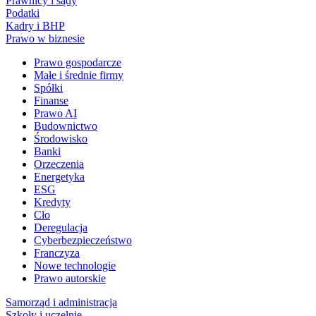
Prawnicy i sądy
Podatki
Kadry i BHP
Prawo w biznesie
Prawo gospodarcze
Małe i średnie firmy
Spółki
Finanse
Prawo AI
Budownictwo
Środowisko
Banki
Orzeczenia
Energetyka
ESG
Kredyty
Cło
Deregulacja
Cyberbezpieczeństwo
Franczyza
Nowe technologie
Prawo autorskie
Samorząd i administracja
Szkoły i uczelnie