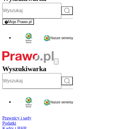
Szukaj
Moje Prawo.pl
- rejestracja i logowanie do serwisu
Nasze serwisy
Wyszukiwarka
Szukaj
Nasze serwisy
Prawnicy i sądy
Podatki
Kadry i BHP