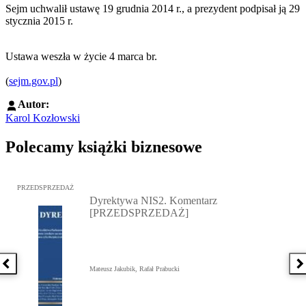
Sejm uchwalił ustawę 19 grudnia 2014 r., a prezydent podpisał ją 29
stycznia 2015 r.
Ustawa weszła w życie 4 marca br.
(
sejm.gov.pl
)
Autor:
Karol Kozłowski
Polecamy książki biznesowe
Przejdź do: Dyrektywa NIS2. Komentarz [PRZEDSPRZEDAŻ], Mateu
PRZEDSPRZEDAŻ
Dyrektywa NIS2. Komentarz
[PRZEDSPRZEDAŻ]
Poprzednia książka
N
Mateusz Jakubik, Rafał Prabucki