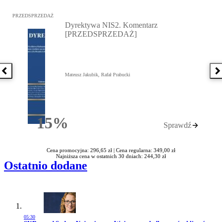
Przejdź do: Dyrektywa NIS2. Komentarz [PRZEDSPRZEDAŻ], Mateu
PRZEDSPRZEDAŻ
Dyrektywa NIS2. Komentarz
[PRZEDSPRZEDAŻ]
Poprzednia książka
N
Mateusz Jakubik, Rafał Prabucki
15%
Sprawdź
Rabatu
Cena promocyjna: 296,65 zł |
Cena regularna: 349,00 zł
Najniższa cena w ostatnich 30 dniach: 244,30 zł
Ostatnio dodane
05:30