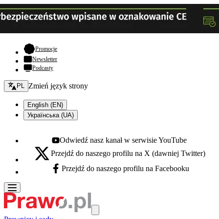
- otwiera się w nowej karcie
Promocje
Newsletter
Podcasty
Zmień język - bieżący:
Zmień język strony
PL
English (EN)
Українська (UA)
Odwiedź nasz kanał w serwisie YouTube
Youtube - otwiera się w nowej karcie
Przejdź do naszego profilu na X (dawniej Twitter)
X - otwiera się w nowej karcie
Przejdź do naszego profilu na Facebooku
Facebook - otwiera się w nowej karcie