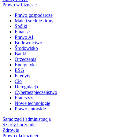
Prawo w biznesie
Prawo gospodarcze
Małe i średnie firmy
Spółki
Finanse
Prawo AI
Budownictwo
Środowisko
Banki
Orzeczenia
Energetyka
ESG
Kredyty
Cło
Deregulacja
Cyberbezpieczeństwo
Franczyza
Nowe technologie
Prawo autorskie
Samorząd i administracja
Szkoły i uczelnie
Zdrowie
Prawo dla każdego