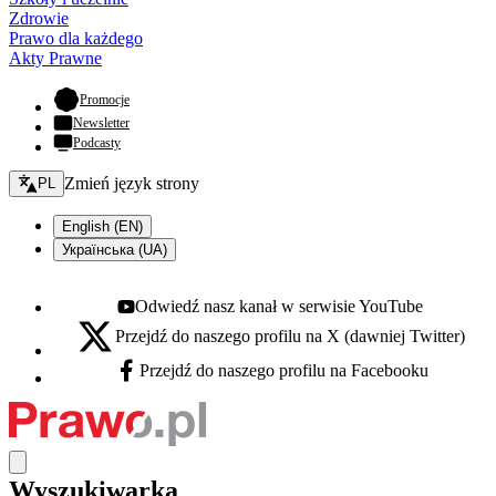
Zdrowie
Prawo dla każdego
Akty Prawne
- otwiera się w nowej karcie
Promocje
Newsletter
Podcasty
Zmień język - bieżący:
Zmień język strony
PL
English (EN)
Українська (UA)
Odwiedź nasz kanał w serwisie YouTube
Youtube - otwiera się w nowej karcie
Przejdź do naszego profilu na X (dawniej Twitter)
X - otwiera się w nowej karcie
Przejdź do naszego profilu na Facebooku
Facebook - otwiera się w nowej karcie
Wyszukiwarka