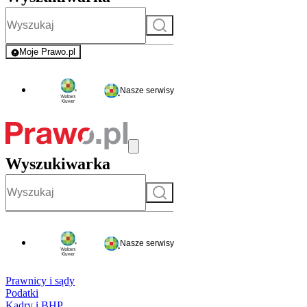
Szukaj
Moje Prawo.pl
- rejestracja i logowanie do serwisu
Nasze serwisy
Wyszukiwarka
Szukaj
Nasze serwisy
Prawnicy i sądy
Podatki
Kadry i BHP