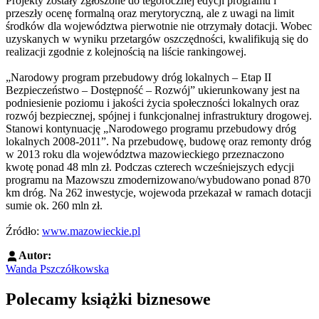
Projekty zostały zgłoszone do tegorocznej edycji programu i
przeszły ocenę formalną oraz merytoryczną, ale z uwagi na limit
środków dla województwa pierwotnie nie otrzymały dotacji. Wobec
uzyskanych w wyniku przetargów oszczędności, kwalifikują się do
realizacji zgodnie z kolejnością na liście rankingowej.
„Narodowy program przebudowy dróg lokalnych – Etap II
Bezpieczeństwo – Dostępność – Rozwój” ukierunkowany jest na
podniesienie poziomu i jakości życia społeczności lokalnych oraz
rozwój bezpiecznej, spójnej i funkcjonalnej infrastruktury drogowej.
Stanowi kontynuację „Narodowego programu przebudowy dróg
lokalnych 2008-2011”. Na przebudowę, budowę oraz remonty dróg
w 2013 roku dla województwa mazowieckiego przeznaczono
kwotę ponad 48 mln zł. Podczas czterech wcześniejszych edycji
programu na Mazowszu zmodernizowano/wybudowano ponad 870
km dróg. Na 262 inwestycje, wojewoda przekazał w ramach dotacji
sumie ok. 260 mln zł.
Źródło:
www.mazowieckie.pl
Autor:
Wanda Pszczółkowska
Polecamy książki biznesowe