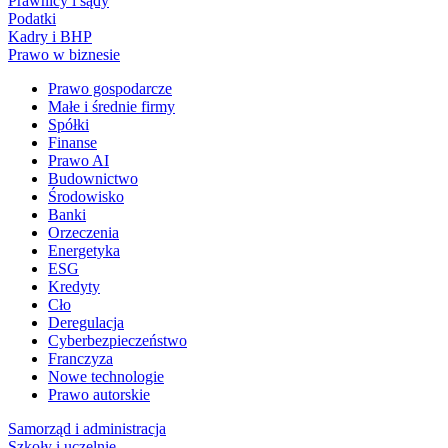
Prawnicy i sądy
Podatki
Kadry i BHP
Prawo w biznesie
Prawo gospodarcze
Małe i średnie firmy
Spółki
Finanse
Prawo AI
Budownictwo
Środowisko
Banki
Orzeczenia
Energetyka
ESG
Kredyty
Cło
Deregulacja
Cyberbezpieczeństwo
Franczyza
Nowe technologie
Prawo autorskie
Samorząd i administracja
Szkoły i uczelnie