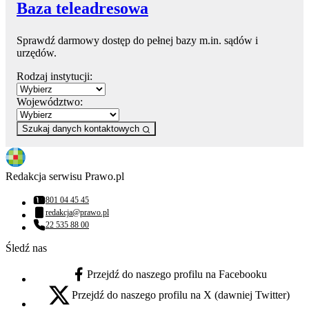
Baza teleadresowa
Sprawdź darmowy dostęp do pełnej bazy m.in. sądów i
urzędów.
Rodzaj instytucji:
Województwo:
Szukaj danych kontaktowych
Redakcja serwisu Prawo.pl
801 04 45 45
Numer telefonu:
redakcja@prawo.pl
Adres email:
22 535 88 00
Numer telefonu:
Śledź nas
Przejdź do naszego profilu na Facebooku
facebook - otwiera się w nowej karcie
Przejdź do naszego profilu na X (dawniej Twitter)
x - otwiera się w nowej karcie