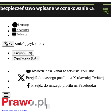
- otwiera się w nowej karcie
Promocje
Newsletter
Podcasty
Zmień język - bieżący:
Zmień język strony
PL
English (EN)
Українська (UA)
Odwiedź nasz kanał w serwisie YouTube
Youtube - otwiera się w nowej karcie
Przejdź do naszego profilu na X (dawniej Twitter)
X - otwiera się w nowej karcie
Przejdź do naszego profilu na Facebooku
Facebook - otwiera się w nowej karcie