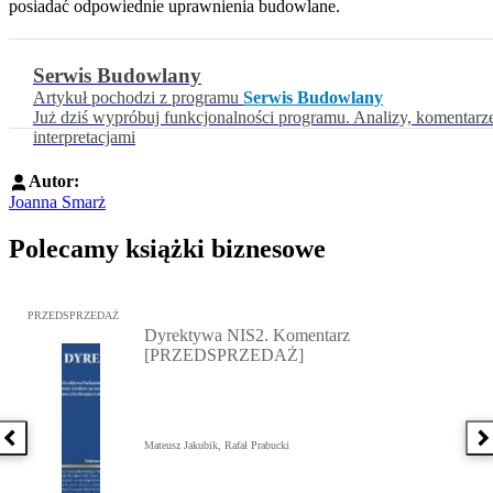
posiadać odpowiednie uprawnienia budowlane.
Serwis Budowlany
Artykuł pochodzi z programu
Serwis Budowlany
Już dziś wypróbuj funkcjonalności programu. Analizy, komentarz
interpretacjami
Autor:
Joanna Smarż
Polecamy książki biznesowe
Przejdź do: Dyrektywa NIS2. Komentarz [PRZEDSPRZEDAŻ], Mateu
PRZEDSPRZEDAŻ
Dyrektywa NIS2. Komentarz
[PRZEDSPRZEDAŻ]
Poprzednia książka
N
Mateusz Jakubik, Rafał Prabucki