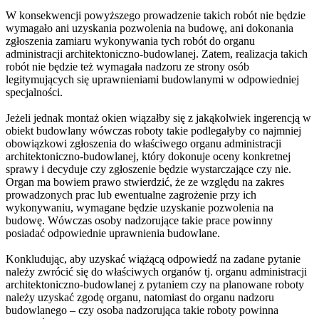
W konsekwencji powyższego prowadzenie takich robót nie będzie
wymagało ani uzyskania pozwolenia na budowę, ani dokonania
zgłoszenia zamiaru wykonywania tych robót do organu
administracji architektoniczno-budowlanej. Zatem, realizacja takich
robót nie będzie też wymagała nadzoru ze strony osób
legitymujących się uprawnieniami budowlanymi w odpowiedniej
specjalności.
Jeżeli jednak montaż okien wiązałby się z jakąkolwiek ingerencją w
obiekt budowlany wówczas roboty takie podlegałyby co najmniej
obowiązkowi zgłoszenia do właściwego organu administracji
architektoniczno-budowlanej, który dokonuje oceny konkretnej
sprawy i decyduje czy zgłoszenie będzie wystarczające czy nie.
Organ ma bowiem prawo stwierdzić, że ze względu na zakres
prowadzonych prac lub ewentualne zagrożenie przy ich
wykonywaniu, wymagane będzie uzyskanie pozwolenia na
budowę. Wówczas osoby nadzorujące takie prace powinny
posiadać odpowiednie uprawnienia budowlane.
Konkludując, aby uzyskać wiążącą odpowiedź na zadane pytanie
należy zwrócić się do właściwych organów tj. organu administracji
architektoniczno-budowlanej z pytaniem czy na planowane roboty
należy uzyskać zgodę organu, natomiast do organu nadzoru
budowlanego – czy osoba nadzorująca takie roboty powinna