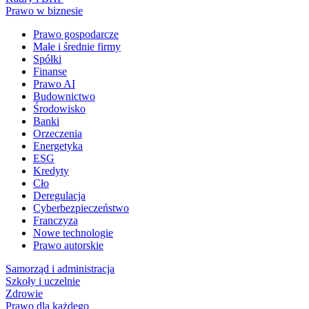
Prawo w biznesie
Prawo gospodarcze
Małe i średnie firmy
Spółki
Finanse
Prawo AI
Budownictwo
Środowisko
Banki
Orzeczenia
Energetyka
ESG
Kredyty
Cło
Deregulacja
Cyberbezpieczeństwo
Franczyza
Nowe technologie
Prawo autorskie
Samorząd i administracja
Szkoły i uczelnie
Zdrowie
Prawo dla każdego