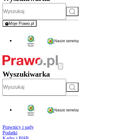
Szukaj
Moje Prawo.pl
- rejestracja i logowanie do serwisu
Nasze serwisy
Wyszukiwarka
Szukaj
Nasze serwisy
Prawnicy i sądy
Podatki
Kadry i BHP