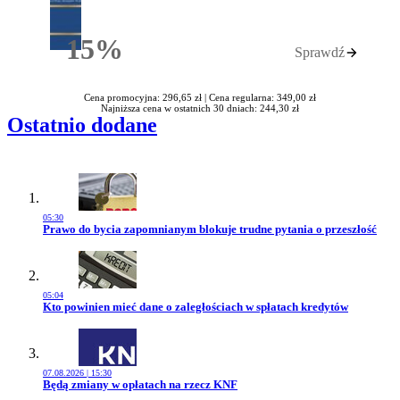
15%
Sprawdź
Rabatu
Cena promocyjna: 296,65 zł |
Cena regularna: 349,00 zł
Najniższa cena w ostatnich 30 dniach: 244,30 zł
Ostatnio dodane
05:30
Przejdź do artykułu:
Prawo do bycia zapomnianym blokuje trudne pytania o przeszłość
05:04
Przejdź do artykułu:
Kto powinien mieć dane o zaległościach w spłatach kredytów
07.08.2026 | 15:30
Przejdź do artykułu:
Będą zmiany w opłatach na rzecz KNF