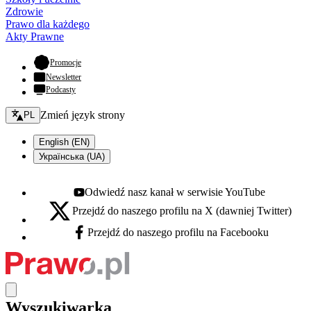
Zdrowie
Prawo dla każdego
Akty Prawne
- otwiera się w nowej karcie
Promocje
Newsletter
Podcasty
Zmień język - bieżący:
Zmień język strony
PL
English (EN)
Українська (UA)
Odwiedź nasz kanał w serwisie YouTube
Youtube - otwiera się w nowej karcie
Przejdź do naszego profilu na X (dawniej Twitter)
X - otwiera się w nowej karcie
Przejdź do naszego profilu na Facebooku
Facebook - otwiera się w nowej karcie
Wyszukiwarka