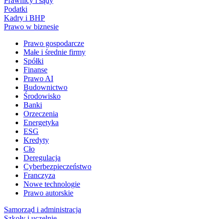
Prawnicy i sądy
Podatki
Kadry i BHP
Prawo w biznesie
Prawo gospodarcze
Małe i średnie firmy
Spółki
Finanse
Prawo AI
Budownictwo
Środowisko
Banki
Orzeczenia
Energetyka
ESG
Kredyty
Cło
Deregulacja
Cyberbezpieczeństwo
Franczyza
Nowe technologie
Prawo autorskie
Samorząd i administracja
Szkoły i uczelnie