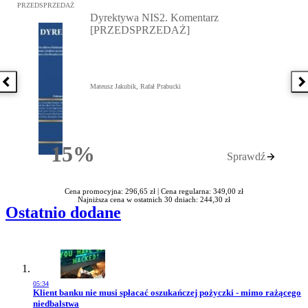
Przejdź do: Dyrektywa NIS2. Komentarz [PRZEDSPRZEDAŻ], Mateu
PRZEDSPRZEDAŻ
Dyrektywa NIS2. Komentarz
[PRZEDSPRZEDAŻ]
Poprzednia książka
N
Mateusz Jakubik, Rafał Prabucki
15%
Sprawdź
Rabatu
Cena promocyjna: 296,65 zł |
Cena regularna: 349,00 zł
Najniższa cena w ostatnich 30 dniach: 244,30 zł
Ostatnio dodane
05:34
Przejdź do artykułu:
Klient banku nie musi spłacać oszukańczej pożyczki - mimo rażącego
niedbalstwa