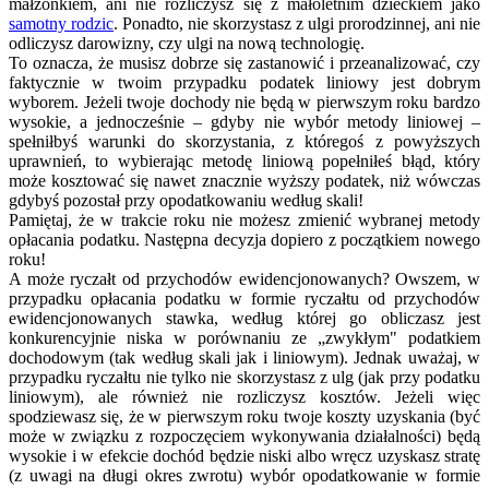
małżonkiem, ani nie rozliczysz się z małoletnim dzieckiem jako
samotny rodzic
. Ponadto, nie skorzystasz z ulgi prorodzinnej, ani nie
odliczysz darowizny, czy ulgi na nową technologię.
To oznacza, że musisz dobrze się zastanowić i przeanalizować, czy
faktycznie w twoim przypadku podatek liniowy jest dobrym
wyborem. Jeżeli twoje dochody nie będą w pierwszym roku bardzo
wysokie, a jednocześnie – gdyby nie wybór metody liniowej –
spełniłbyś warunki do skorzystania, z któregoś z powyższych
uprawnień, to wybierając metodę liniową popełniłeś błąd, który
może kosztować się nawet znacznie wyższy podatek, niż wówczas
gdybyś pozostał przy opodatkowaniu według skali!
Pamiętaj, że w trakcie roku nie możesz zmienić wybranej metody
opłacania podatku. Następna decyzja dopiero z początkiem nowego
roku!
A może ryczałt od przychodów ewidencjonowanych? Owszem, w
przypadku opłacania podatku w formie ryczałtu od przychodów
ewidencjonowanych stawka, według której go obliczasz jest
konkurencyjnie niska w porównaniu ze „zwykłym" podatkiem
dochodowym (tak według skali jak i liniowym). Jednak uważaj, w
przypadku ryczałtu nie tylko nie skorzystasz z ulg (jak przy podatku
liniowym), ale również nie rozliczysz kosztów. Jeżeli więc
spodziewasz się, że w pierwszym roku twoje koszty uzyskania (być
może w związku z rozpoczęciem wykonywania działalności) będą
wysokie i w efekcie dochód będzie niski albo wręcz uzyskasz stratę
(z uwagi na długi okres zwrotu) wybór opodatkowanie w formie