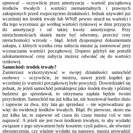
ujmować – oczywiście przez amortyzację – wartość początkową
środków trwałych i wartości niematerialnych i prawnych
zakupionych przed rozpoczęciem działalności. Jednak używałeś już
wcześniej ten środek trwały lub WNiP, pewno stracił na wartości i
dla tego wyceniasz go według wartości rynkowej w dniu przyjęcia
do amortyzacji i od takiej kwoty amortyzujesz. Przy
nieruchomościach skutek może być odwrotny, przecież ceny
nieruchomości wzrosły – błąd. Jeżeli dysponujesz dokumentami
zakupu, z których wynika cena nabycia musisz ją zastosować przy
wyznaczaniu wartości początkowej. Dopiero gdybyś nie potrafił
udokumentować ceny nabycia możesz odwołać się do wartości
rynkowej.
Samochód: środek trwały?
Zamierzasz wykorzystywać w swojej działalności samochód
osobowy – oczywiście, że możesz, nawet jeżeli kupiłeś go
wcześniej (o wartości początkowej było powyżej). Dowiedziałeś się
jednak, że jeżeli samochód potraktujesz jako środek trwały i później
będziesz go sprzedawał, to otrzymana zapłata będzie twoim
przychodem. Samochód ma już kilka lat, nie kosztował bardzo dużo
i zapewne za dwa, trzy lata go sprzedasz – nie wprowadzasz go
więc do ewidencji środków trwałych. Błąd. Po pierwsze, skoro ma
już kilka lat, to zapewne od czasu do czasu musisz coś w nim
naprawić. A jeżeli nie jest twoi środkiem trwałym, to aby wydatki
związane z jego używaniem były kosztem: czyli paliwo, ale również
ubezpieczenia, czy właśnie wydatki na naprawę, musisz prowadzić