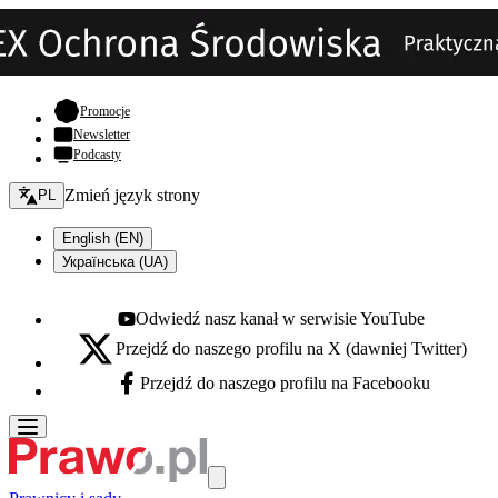
- otwiera się w nowej karcie
Promocje
Newsletter
Podcasty
Zmień język - bieżący:
Zmień język strony
PL
English (EN)
Українська (UA)
Odwiedź nasz kanał w serwisie YouTube
Youtube - otwiera się w nowej karcie
Przejdź do naszego profilu na X (dawniej Twitter)
X - otwiera się w nowej karcie
Przejdź do naszego profilu na Facebooku
Facebook - otwiera się w nowej karcie