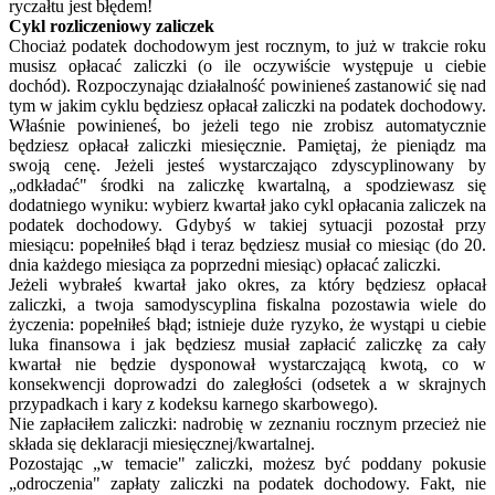
ryczałtu jest błędem!
Cykl rozliczeniowy zaliczek
Chociaż podatek dochodowym jest rocznym, to już w trakcie roku
musisz opłacać zaliczki (o ile oczywiście występuje u ciebie
dochód). Rozpoczynając działalność powinieneś zastanowić się nad
tym w jakim cyklu będziesz opłacał zaliczki na podatek dochodowy.
Właśnie powinieneś, bo jeżeli tego nie zrobisz automatycznie
będziesz opłacał zaliczki miesięcznie. Pamiętaj, że pieniądz ma
swoją cenę. Jeżeli jesteś wystarczająco zdyscyplinowany by
„odkładać" środki na zaliczkę kwartalną, a spodziewasz się
dodatniego wyniku: wybierz kwartał jako cykl opłacania zaliczek na
podatek dochodowy. Gdybyś w takiej sytuacji pozostał przy
miesiącu: popełniłeś błąd i teraz będziesz musiał co miesiąc (do 20.
dnia każdego miesiąca za poprzedni miesiąc) opłacać zaliczki.
Jeżeli wybrałeś kwartał jako okres, za który będziesz opłacał
zaliczki, a twoja samodyscyplina fiskalna pozostawia wiele do
życzenia: popełniłeś błąd; istnieje duże ryzyko, że wystąpi u ciebie
luka finansowa i jak będziesz musiał zapłacić zaliczkę za cały
kwartał nie będzie dysponował wystarczającą kwotą, co w
konsekwencji doprowadzi do zaległości (odsetek a w skrajnych
przypadkach i kary z kodeksu karnego skarbowego).
Nie zapłaciłem zaliczki: nadrobię w zeznaniu rocznym przecież nie
składa się deklaracji miesięcznej/kwartalnej.
Pozostając „w temacie" zaliczki, możesz być poddany pokusie
„odroczenia" zapłaty zaliczki na podatek dochodowy. Fakt, nie