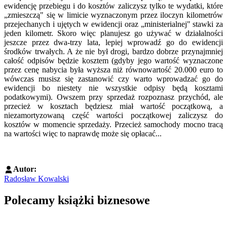
ewidencję przebiegu i do kosztów zaliczysz tylko te wydatki, które
„zmieszczą" się w limicie wyznaczonym przez iloczyn kilometrów
przejechanych i ujętych w ewidencji oraz „ministerialnej" stawki za
jeden kilometr. Skoro więc planujesz go używać w działalności
jeszcze przez dwa-trzy lata, lepiej wprowadź go do ewidencji
środków trwałych. A że nie był drogi, bardzo dobrze przynajmniej
całość odpisów będzie kosztem (gdyby jego wartość wyznaczone
przez cenę nabycia była wyższa niż równowartość 20.000 euro to
wówczas musisz się zastanowić czy warto wprowadzać go do
ewidencji bo niestety nie wszystkie odpisy będą kosztami
podatkowymi). Owszem przy sprzedaż rozpoznasz przychód, ale
przecież w kosztach będziesz miał wartość początkową, a
niezamortyzowaną część wartości początkowej zaliczysz do
kosztów w momencie sprzedaży. Przecież samochody mocno tracą
na wartości więc to naprawdę może się opłacać...
Autor:
Radosław Kowalski
Polecamy książki biznesowe