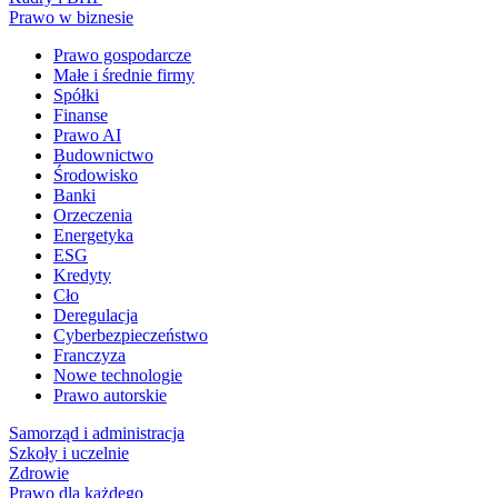
Prawo w biznesie
Prawo gospodarcze
Małe i średnie firmy
Spółki
Finanse
Prawo AI
Budownictwo
Środowisko
Banki
Orzeczenia
Energetyka
ESG
Kredyty
Cło
Deregulacja
Cyberbezpieczeństwo
Franczyza
Nowe technologie
Prawo autorskie
Samorząd i administracja
Szkoły i uczelnie
Zdrowie
Prawo dla każdego