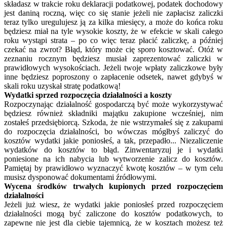
składasz w trakcie roku deklaracji podatkowej, podatek dochodowy
jest daniną roczną, więc co się stanie jeżeli nie zapłacisz zaliczki
teraz tylko uregulujesz ją za kilka miesięcy, a może do końca roku
będziesz miał na tyle wysokie koszty, że w efekcie w skali całego
roku wystąpi strata – po co więc teraz płacić zaliczkę, a później
czekać na zwrot? Błąd, który może cię sporo kosztować. Otóż w
zeznaniu rocznym będziesz musiał zaprezentować zaliczki w
prawidłowych wysokościach. Jeżeli twoje wpłaty zaliczkowe były
inne będziesz poproszony o zapłacenie odsetek, nawet gdybyś w
skali roku uzyskał stratę podatkową!
Wydatki sprzed rozpoczęcia działalności a koszty
Rozpoczynając działalność gospodarczą być może wykorzystywać
będziesz również składniki majątku zakupione wcześniej, nim
zostałeś przedsiębiorcą. Szkoda, że nie wstrzymałeś się z zakupami
do rozpoczęcia działalności, bo wówczas mógłbyś zaliczyć do
kosztów wydatki jakie poniosłeś, a tak, przepadło... Niezaliczenie
wydatków do kosztów to błąd. Zinwentaryzuj je i wydatki
poniesione na ich nabycia lub wytworzenie zalicz do kosztów.
Pamiętaj by prawidłowo wyznaczyć kwotę kosztów – w tym celu
musisz dysponować dokumentami źródłowymi.
Wycena środków trwałych kupionych przed rozpoczęciem
działalności
Jeżeli już wiesz, że wydatki jakie poniosłeś przed rozpoczęciem
działalności mogą być zaliczone do kosztów podatkowych, to
zapewne nie jest dla ciebie tajemnicą, że w kosztach możesz też