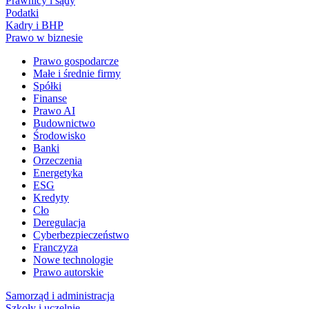
Prawnicy i sądy
Podatki
Kadry i BHP
Prawo w biznesie
Prawo gospodarcze
Małe i średnie firmy
Spółki
Finanse
Prawo AI
Budownictwo
Środowisko
Banki
Orzeczenia
Energetyka
ESG
Kredyty
Cło
Deregulacja
Cyberbezpieczeństwo
Franczyza
Nowe technologie
Prawo autorskie
Samorząd i administracja
Szkoły i uczelnie