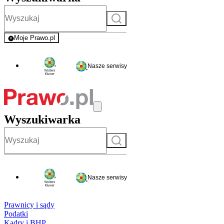
Szukaj
Moje Prawo.pl
- rejestracja i logowanie do serwisu
Nasze serwisy
Wyszukiwarka
Szukaj
Nasze serwisy
Prawnicy i sądy
Podatki
Kadry i BHP