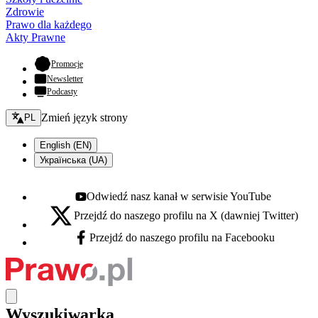
Zdrowie
Prawo dla każdego
Akty Prawne
- otwiera się w nowej karcie
Promocje
Newsletter
Podcasty
Zmień język - bieżący:
Zmień język strony
PL
English (EN)
Українська (UA)
Odwiedź nasz kanał w serwisie YouTube
Youtube - otwiera się w nowej karcie
Przejdź do naszego profilu na X (dawniej Twitter)
X - otwiera się w nowej karcie
Przejdź do naszego profilu na Facebooku
Facebook - otwiera się w nowej karcie
Wyszukiwarka