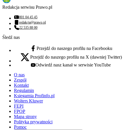
Redakcja serwisu Prawo.pl
801 04 45 45
Numer telefonu:
redakcja@prawo.pl
Adres email:
22 535 88 00
Numer telefonu:
Śledź nas
Przejdź do naszego profilu na Facebooku
facebook - otwiera się w nowej karcie
Przejdź do naszego profilu na X (dawniej Twitter)
x - otwiera się w nowej karcie
Odwiedź nasz kanał w serwisie YouTube
youtube - otwiera się w nowej karcie
O nas
Zespół
Kontakt
Regulamin
Księgarnia Profinfo.pl
Wolters Kluwer
FEPI
FPOP
Mapa strony
Polityka prywatności
Pomoc