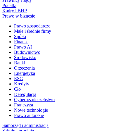
Prawnicy i sądy
Podatki
Kadry i BHP
Prawo w biznesie
Prawo gospodarcze
Małe i średnie firmy
Spółki
Finanse
Prawo AI
Budownictwo
Środowisko
Banki
Orzeczenia
Energetyka
ESG
Kredyty
Cło
Deregulacja
Cyberbezpieczeństwo
Franczyza
Nowe technologie
Prawo autorskie
Samorząd i administracja
Szkoły i uczelnie