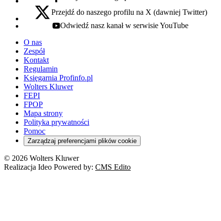
facebook - otwiera się w nowej karcie
Przejdź do naszego profilu na X (dawniej Twitter)
x - otwiera się w nowej karcie
Odwiedź nasz kanał w serwisie YouTube
youtube - otwiera się w nowej karcie
O nas
Zespół
Kontakt
Regulamin
Księgarnia Profinfo.pl
Wolters Kluwer
FEPI
FPOP
Mapa strony
Polityka prywatności
Pomoc
Zarządzaj preferencjami plików cookie
© 2026 Wolters Kluwer
Realizacja Ideo Powered by:
CMS Edito