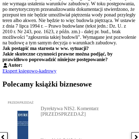
nie wymaga ustalenia warunków zabudowy. W toku postępowania,
po merytorycznym przeanalizowaniu dokumentacji stwierdzono, że
przepust ten nie będzie umożliwiał piętrzenia wody ponad przyległy
teren albo akwen. Nie będzie to więc budowla piętrząca. W ustawie
z dnia 7 lipca 1994 r. – Prawo budowlane (tekst jedn.: Dz. U. z
2010 r. Nr 243, poz. 1623, z późn. zm.) - dalej pr. bud., brak
możliwości "zgłoszenia takiej budowli". Wymagane jest pozwolenie
na budowę a tym samym decyzja o warunkach zabudowy.
Jak postąpić ma starosta w ww. sytuacji?
Jakie skuteczne czynności prawne można podjąć, by
prawidłowo poprowadzić niniejsze postępowanie?
Autor:
Ekspert księgowo-kadrowy
Polecamy książki biznesowe
Przejdź do: Dyrektywa NIS2. Komentarz [PRZEDSPRZEDAŻ], Mateu
PRZEDSPRZEDAŻ
Dyrektywa NIS2. Komentarz
[PRZEDSPRZEDAŻ]