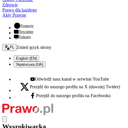
Zdrowie
Prawo dla każdego
Akty Prawne
- otwiera się w nowej karcie
Promocje
Newsletter
Podcasty
Zmień język - bieżący:
Zmień język strony
PL
English (EN)
Українська (UA)
Odwiedź nasz kanał w serwisie YouTube
Youtube - otwiera się w nowej karcie
Przejdź do naszego profilu na X (dawniej Twitter)
X - otwiera się w nowej karcie
Przejdź do naszego profilu na Facebooku
Facebook - otwiera się w nowej karcie
Wyszukiwarka