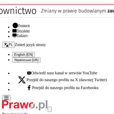
- otwiera się w nowej karcie
Promocje
Newsletter
Podcasty
Zmień język - bieżący:
Zmień język strony
PL
English (EN)
Українська (UA)
Odwiedź nasz kanał w serwisie YouTube
Youtube - otwiera się w nowej karcie
Przejdź do naszego profilu na X (dawniej Twitter)
X - otwiera się w nowej karcie
Przejdź do naszego profilu na Facebooku
Facebook - otwiera się w nowej karcie