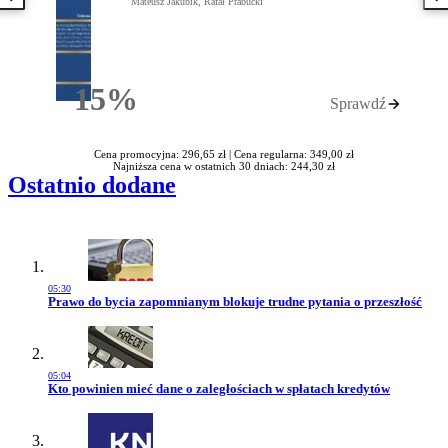
Poprzednia książka
N
Mateusz Jakubik, Rafał Prabucki
15%
Sprawdź
Rabatu
Cena promocyjna: 296,65 zł |
Cena regularna: 349,00 zł
Najniższa cena w ostatnich 30 dniach: 244,30 zł
Ostatnio dodane
05:30
Przejdź do artykułu:
Prawo do bycia zapomnianym blokuje trudne pytania o przeszłość
05:04
Przejdź do artykułu:
Kto powinien mieć dane o zaległościach w spłatach kredytów