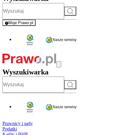
Szukaj
Moje Prawo.pl
- rejestracja i logowanie do serwisu
Nasze serwisy
Wyszukiwarka
Szukaj
Nasze serwisy
Prawnicy i sądy
Podatki
Kadry i BHP