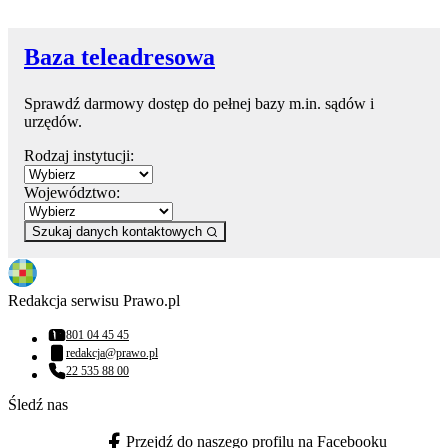
Baza teleadresowa
Sprawdź darmowy dostęp do pełnej bazy m.in. sądów i
urzędów.
Rodzaj instytucji:
Województwo:
Szukaj danych kontaktowych
Redakcja serwisu Prawo.pl
801 04 45 45
Numer telefonu:
redakcja@prawo.pl
Adres email:
22 535 88 00
Numer telefonu:
Śledź nas
Przejdź do naszego profilu na Facebooku