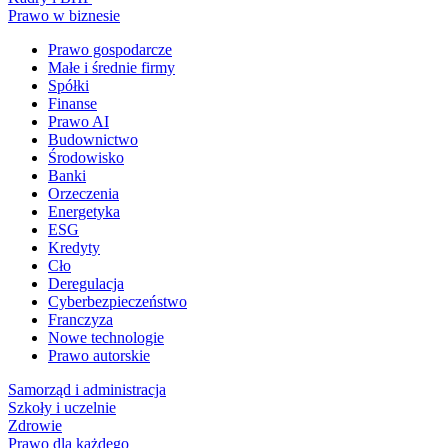
Prawo w biznesie
Prawo gospodarcze
Małe i średnie firmy
Spółki
Finanse
Prawo AI
Budownictwo
Środowisko
Banki
Orzeczenia
Energetyka
ESG
Kredyty
Cło
Deregulacja
Cyberbezpieczeństwo
Franczyza
Nowe technologie
Prawo autorskie
Samorząd i administracja
Szkoły i uczelnie
Zdrowie
Prawo dla każdego