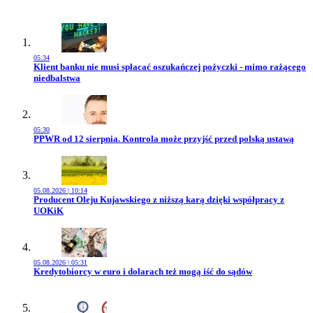
05:34
Przejdź do artykułu:
Klient banku nie musi spłacać oszukańczej pożyczki - mimo rażącego
niedbalstwa
05:30
Przejdź do artykułu:
PPWR od 12 sierpnia. Kontrola może przyjść przed polską ustawą
05.08.2026 | 10:14
Przejdź do artykułu:
Producent Oleju Kujawskiego z niższą karą dzięki współpracy z
UOKiK
05.08.2026 | 05:31
Przejdź do artykułu:
Kredytobiorcy w euro i dolarach też mogą iść do sądów