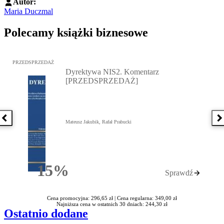
Autor:
Maria Duczmal
Polecamy książki biznesowe
Przejdź do: Dyrektywa NIS2. Komentarz [PRZEDSPRZEDAŻ], Mateu
PRZEDSPRZEDAŻ
Dyrektywa NIS2. Komentarz
[PRZEDSPRZEDAŻ]
Poprzednia książka
N
Mateusz Jakubik, Rafał Prabucki
15%
Sprawdź
Rabatu
Cena promocyjna: 296,65 zł |
Cena regularna: 349,00 zł
Najniższa cena w ostatnich 30 dniach: 244,30 zł
Ostatnio dodane