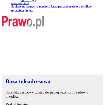
04.08.2026 | 16:30
Przejdź do artykułu:
Sankcje na jasnych zasadach. Rząd przyjął projekt o środkach
ograniczających
Baza teleadresowa
Sprawdź darmowy dostęp do pełnej bazy m.in. sądów i
urzędów.
Rodzaj instytucji: