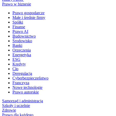
Prawo w biznesie
Prawo gospodarcze
Małe i średnie firmy
Spółki
Finanse
Prawo AI
Budownictwo
Środowisko
Banki
Orzeczenia
Energetyka
ESG
Kredyty
Cło
Deregulacja
Cyberbezpieczeństwo
Franczyza
Nowe technologie
Prawo autorskie
Samorząd i administracja
Szkoły i uczelnie
Zdrowie
Prawo dla każdego