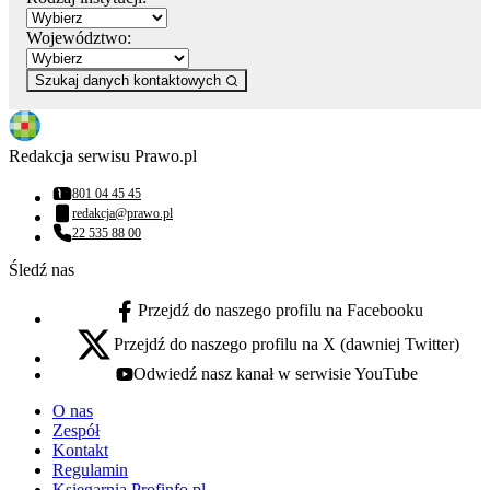
Województwo:
Szukaj danych kontaktowych
Redakcja serwisu Prawo.pl
801 04 45 45
Numer telefonu:
redakcja@prawo.pl
Adres email:
22 535 88 00
Numer telefonu:
Śledź nas
Przejdź do naszego profilu na Facebooku
facebook - otwiera się w nowej karcie
Przejdź do naszego profilu na X (dawniej Twitter)
x - otwiera się w nowej karcie
Odwiedź nasz kanał w serwisie YouTube
youtube - otwiera się w nowej karcie
O nas
Zespół
Kontakt
Regulamin
Księgarnia Profinfo.pl