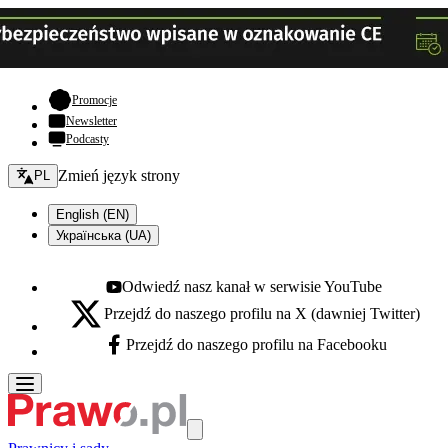
- otwiera się w nowej karcie
Promocje
Newsletter
Podcasty
Zmień język - bieżący:
Zmień język strony
PL
English (EN)
Українська (UA)
Odwiedź nasz kanał w serwisie YouTube
Youtube - otwiera się w nowej karcie
Przejdź do naszego profilu na X (dawniej Twitter)
X - otwiera się w nowej karcie
Przejdź do naszego profilu na Facebooku
Facebook - otwiera się w nowej karcie