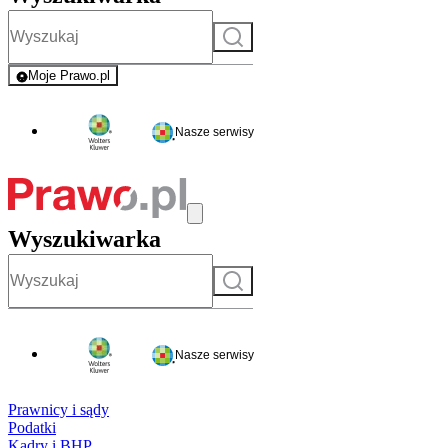
Szukaj
Moje Prawo.pl
- rejestracja i logowanie do serwisu
Nasze serwisy
Wyszukiwarka
Szukaj
Nasze serwisy
Prawnicy i sądy
Podatki
Kadry i BHP