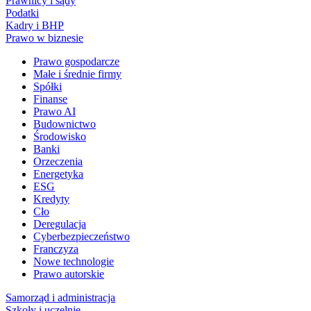
Prawnicy i sądy
Podatki
Kadry i BHP
Prawo w biznesie
Prawo gospodarcze
Małe i średnie firmy
Spółki
Finanse
Prawo AI
Budownictwo
Środowisko
Banki
Orzeczenia
Energetyka
ESG
Kredyty
Cło
Deregulacja
Cyberbezpieczeństwo
Franczyza
Nowe technologie
Prawo autorskie
Samorząd i administracja
Szkoły i uczelnie