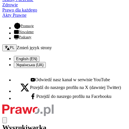
Zdrowie
Prawo dla każdego
Akty Prawne
- otwiera się w nowej karcie
Promocje
Newsletter
Podcasty
Zmień język - bieżący:
Zmień język strony
PL
English (EN)
Українська (UA)
Odwiedź nasz kanał w serwisie YouTube
Youtube - otwiera się w nowej karcie
Przejdź do naszego profilu na X (dawniej Twitter)
X - otwiera się w nowej karcie
Przejdź do naszego profilu na Facebooku
Facebook - otwiera się w nowej karcie
Wyszukiwarka