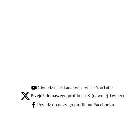
Odwiedź nasz kanał w serwisie YouTube
Youtube - otwiera się w nowej karcie
Przejdź do naszego profilu na X (dawniej Twitter)
X - otwiera się w nowej karcie
Przejdź do naszego profilu na Facebooku
Facebook - otwiera się w nowej karcie