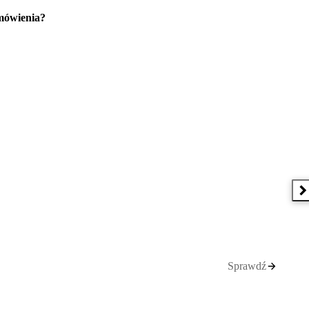
amówienia?
N
Sprawdź