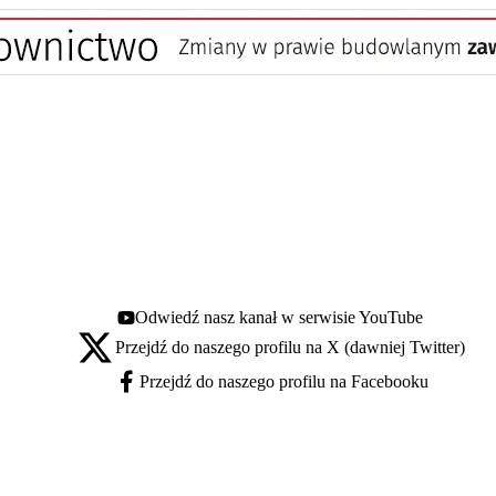
Odwiedź nasz kanał w serwisie YouTube
Youtube - otwiera się w nowej karcie
Przejdź do naszego profilu na X (dawniej Twitter)
X - otwiera się w nowej karcie
Przejdź do naszego profilu na Facebooku
Facebook - otwiera się w nowej karcie