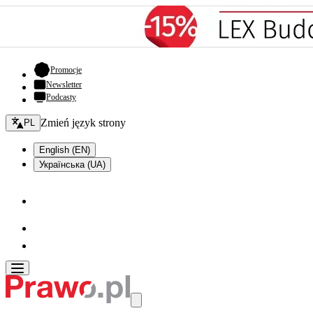
- otwiera się w nowej karcie
Promocje
Newsletter
Podcasty
Zmień język - bieżący:
Zmień język strony
PL
English (EN)
Українська (UA)