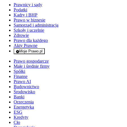
Prawnicy i sądy
Podatki
Kadry i BHP
Prawo w biznesie
Samorząd i administracja
Szkoły i uczelnie
Zdrowie
Prawo dla każdego
Akty Prawne
Moje Prawo.pl
- rejestracja i logowanie do serwisu
Prawo gospodarcze
Małe i średnie firmy
Spółki
Finanse
Prawo AI
Budownictwo
Środowisko
Banki
Orzeczenia
Energetyka
ESG
Kredyty
Cło