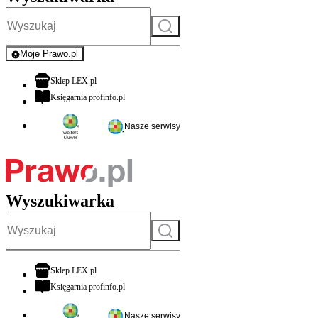
Szukaj
Moje Prawo.pl
- rejestracja i logowanie do serwisu
otwiera się w nowej karcie
Sklep LEX.pl
otwiera się w nowej karcie
Księgarnia profinfo.pl
Nasze serwisy
Wyszukiwarka
Szukaj
otwiera się w nowej karcie
Sklep LEX.pl
otwiera się w nowej karcie
Księgarnia profinfo.pl
Nasze serwisy