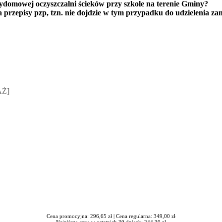
omowej oczyszczalni ścieków przy szkole na terenie Gminy?
a przepisy pzp, tzn. nie dojdzie w tym przypadku do udzielenia z
sz Jakubik, Rafał Prabucki - otwiera się w nowym oknie
AŻ]
Cena promocyjna: 296,65 zł |
Cena regularna: 349,00 zł
Najniższa cena w ostatnich 30 dniach: 244,30 zł