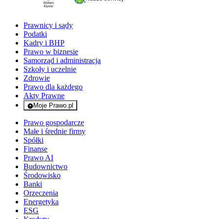
Prawnicy i sądy
Podatki
Kadry i BHP
Prawo w biznesie
Samorząd i administracja
Szkoły i uczelnie
Zdrowie
Prawo dla każdego
Akty Prawne
Moje Prawo.pl
- rejestracja i logowanie do serwisu
Prawo gospodarcze
Małe i średnie firmy
Spółki
Finanse
Prawo AI
Budownictwo
Środowisko
Banki
Orzeczenia
Energetyka
ESG