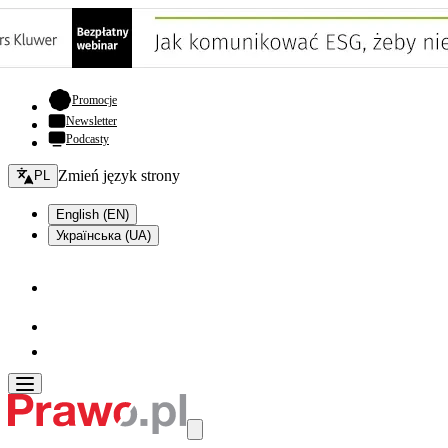
- otwiera się w nowej karcie
Promocje
Newsletter
Podcasty
Zmień język - bieżący:
Zmień język strony
PL
English (EN)
Українська (UA)