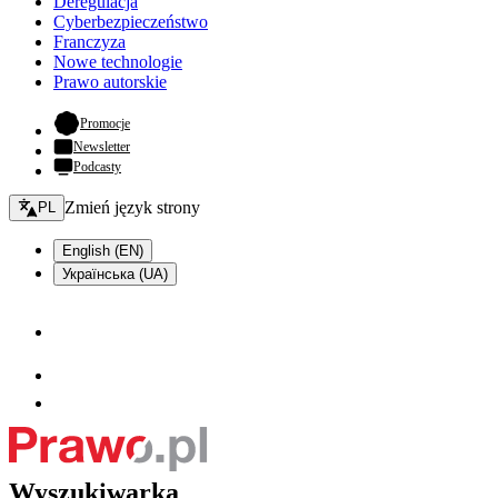
Deregulacja
Cyberbezpieczeństwo
Franczyza
Nowe technologie
Prawo autorskie
- otwiera się w nowej karcie
Promocje
Newsletter
Podcasty
Zmień język - bieżący:
Zmień język strony
PL
English (EN)
Українська (UA)
Wyszukiwarka