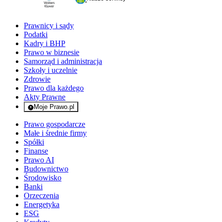
Prawnicy i sądy
Podatki
Kadry i BHP
Prawo w biznesie
Samorząd i administracja
Szkoły i uczelnie
Zdrowie
Prawo dla każdego
Akty Prawne
Moje Prawo.pl
- rejestracja i logowanie do serwisu
Prawo gospodarcze
Małe i średnie firmy
Spółki
Finanse
Prawo AI
Budownictwo
Środowisko
Banki
Orzeczenia
Energetyka
ESG