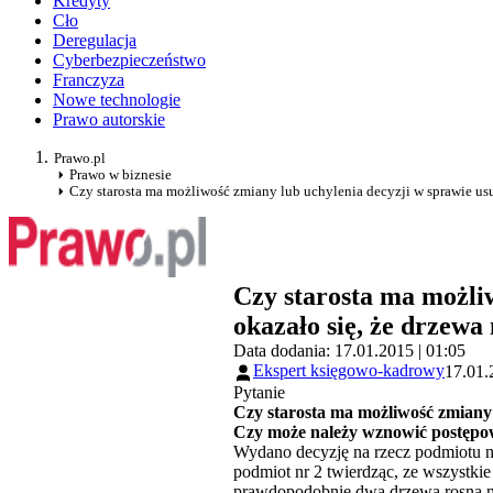
Kredyty
Cło
Deregulacja
Cyberbezpieczeństwo
Franczyza
Nowe technologie
Prawo autorskie
Prawo.pl
Prawo w biznesie
Czy starosta ma możliwość zmiany lub uchylenia decyzji w sprawie usun
Czy starosta ma możliw
okazało się, że drzewa
Data dodania: 17.01.2015 | 01:05
Ekspert księgowo-kadrowy
17.01.
Pytanie
Czy starosta ma możliwość zmiany 
Czy może należy wznowić postępo
Wydano decyzję na rzecz podmiotu nr 
podmiot nr 2 twierdząc, ze wszystkie
prawdopodobnie dwa drzewa rosną na 