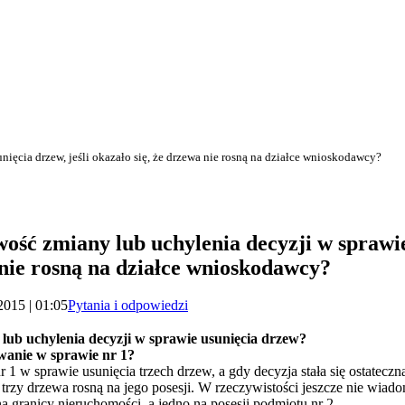
ięcia drzew, jeśli okazało się, że drzewa nie rosną na działce wnioskodawcy?
ość zmiany lub uchylenia decyzji w sprawie 
 nie rosną na działce wnioskodawcy?
2015 | 01:05
Pytania i odpowiedzi
lub uchylenia decyzji w sprawie usunięcia drzew?
wanie w sprawie nr 1?
1 w sprawie usunięcia trzech drzew, a gdy decyzja stała się ostateczn
 trzy drzewa rosną na jego posesji. W rzeczywistości jeszcze nie wiado
granicy nieruchomości, a jedno na posesji podmiotu nr 2.