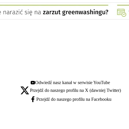
Odwiedź nasz kanał w serwisie YouTube
Youtube - otwiera się w nowej karcie
Przejdź do naszego profilu na X (dawniej Twitter)
X - otwiera się w nowej karcie
Przejdź do naszego profilu na Facebooku
Facebook - otwiera się w nowej karcie