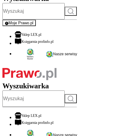
Szukaj
Moje Prawo.pl
- rejestracja i logowanie do serwisu
otwiera się w nowej karcie
Sklep LEX.pl
otwiera się w nowej karcie
Księgarnia profinfo.pl
Nasze serwisy
Wyszukiwarka
Szukaj
otwiera się w nowej karcie
Sklep LEX.pl
otwiera się w nowej karcie
Księgarnia profinfo.pl
Nasze serwisy