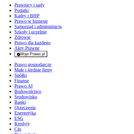
Prawnicy i sądy
Podatki
Kadry i BHP
Prawo w biznesie
Samorząd i administracja
Szkoły i uczelnie
Zdrowie
Prawo dla każdego
Akty Prawne
Moje Prawo.pl
- rejestracja i logowanie do serwisu
Prawo gospodarcze
Małe i średnie firmy
Spółki
Finanse
Prawo AI
Budownictwo
Środowisko
Banki
Orzeczenia
Energetyka
ESG
Kredyty
Cło