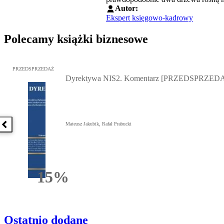
Autor:
Ekspert księgowo-kadrowy
Polecamy książki biznesowe
Przejdź do: Dyrektywa NIS2. Komentarz [PRZEDSPRZEDAŻ], Mateu
PRZEDSPRZEDAŻ
Dyrektywa NIS2. Komentarz [PRZEDSPRZED
Mateusz Jakubik, Rafał Prabucki
Poprzednia książka
15%
Rabatu
Ostatnio dodane