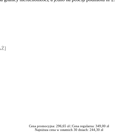
sz Jakubik, Rafał Prabucki - otwiera się w nowym oknie
AŻ]
Cena promocyjna: 296,65 zł |
Cena regularna: 349,00 zł
Najniższa cena w ostatnich 30 dniach: 244,30 zł