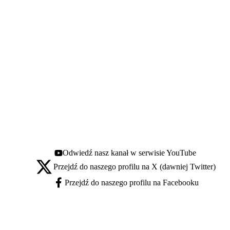
Odwiedź nasz kanał w serwisie YouTube
Youtube - otwiera się w nowej karcie
Przejdź do naszego profilu na X (dawniej Twitter)
X - otwiera się w nowej karcie
Przejdź do naszego profilu na Facebooku
Facebook - otwiera się w nowej karcie