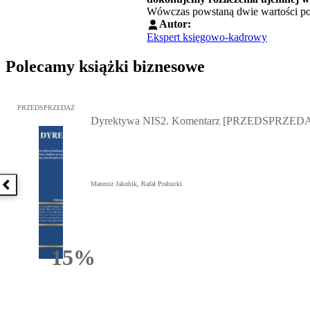
Wówczas powstaną dwie wartości po
Autor:
Ekspert księgowo-kadrowy
Polecamy książki biznesowe
Przejdź do: Dyrektywa NIS2. Komentarz [PRZEDSPRZEDAŻ], Mateu
PRZEDSPRZEDAŻ
Dyrektywa NIS2. Komentarz [PRZEDSPRZED
Mateusz Jakubik, Rafał Prabucki
Poprzednia książka
15%
Rabatu