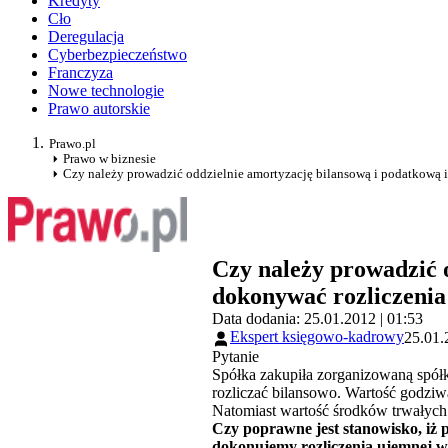
Kredyty
Cło
Deregulacja
Cyberbezpieczeństwo
Franczyza
Nowe technologie
Prawo autorskie
Prawo.pl
Prawo w biznesie
Czy należy prowadzić oddzielnie amortyzację bilansową i podatkową i
Czy należy prowadzić 
dokonywać rozliczenia 
Data dodania: 25.01.2012 | 01:53
Ekspert księgowo-kadrowy
25.01.
Pytanie
Spółka zakupiła zorganizowaną spółk
rozliczać bilansowo. Wartość godziw
Natomiast wartość środków trwałyc
Czy poprawne jest stanowisko, iż 
dokonujemy rozliczenia ujemnej wa