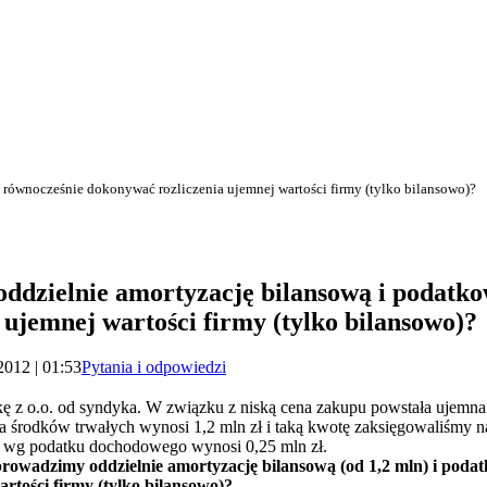
 równocześnie dokonywać rozliczenia ujemnej wartości firmy (tylko bilansowo)?
oddzielnie amortyzację bilansową i podatko
ujemnej wartości firmy (tylko bilansowo)?
2012 | 01:53
Pytania i odpowiedzi
ę z o.o. od syndyka. W związku z niską cena zakupu powstała ujemna 
a środków trwałych wynosi 1,2 mln zł i taką kwotę zaksięgowaliśmy n
h wg podatku dochodowego wynosi 0,25 mln zł.
prowadzimy oddzielnie amortyzację bilansową (od 1,2 mln) i podat
rtości firmy (tylko bilansowo)?