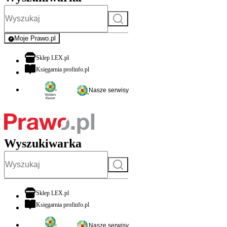
Szukaj
Moje Prawo.pl
- rejestracja i logowanie do serwisu
otwiera się w nowej karcie
Sklep LEX.pl
otwiera się w nowej karcie
Księgarnia profinfo.pl
Nasze serwisy
Wyszukiwarka
Szukaj
otwiera się w nowej karcie
Sklep LEX.pl
otwiera się w nowej karcie
Księgarnia profinfo.pl
Nasze serwisy