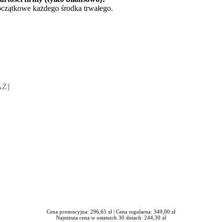
czątkowe każdego środka trwałego.
sz Jakubik, Rafał Prabucki - otwiera się w nowym oknie
AŻ]
Cena promocyjna: 296,65 zł |
Cena regularna: 349,00 zł
Najniższa cena w ostatnich 30 dniach: 244,30 zł