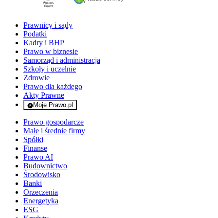
Prawnicy i sądy
Podatki
Kadry i BHP
Prawo w biznesie
Samorząd i administracja
Szkoły i uczelnie
Zdrowie
Prawo dla każdego
Akty Prawne
Moje Prawo.pl
- rejestracja i logowanie do serwisu
Prawo gospodarcze
Małe i średnie firmy
Spółki
Finanse
Prawo AI
Budownictwo
Środowisko
Banki
Orzeczenia
Energetyka
ESG