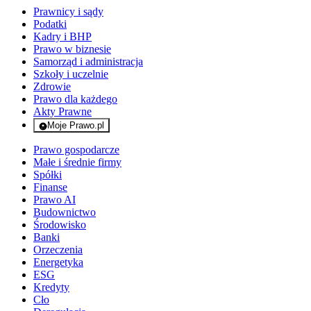
Prawnicy i sądy
Podatki
Kadry i BHP
Prawo w biznesie
Samorząd i administracja
Szkoły i uczelnie
Zdrowie
Prawo dla każdego
Akty Prawne
Moje Prawo.pl
- rejestracja i logowanie do serwisu
Prawo gospodarcze
Małe i średnie firmy
Spółki
Finanse
Prawo AI
Budownictwo
Środowisko
Banki
Orzeczenia
Energetyka
ESG
Kredyty
Cło