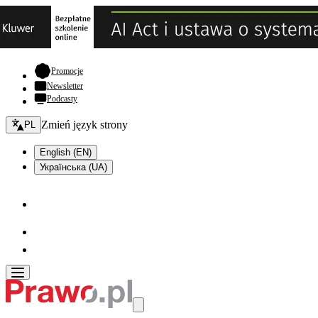
- otwiera się w nowej karcie
Promocje
Newsletter
Podcasty
Zmień język - bieżący:
Zmień język strony
PL
English (EN)
Українська (UA)