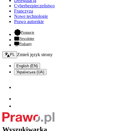
Deregulacja
Cyberbezpieczeństwo
Franczyza
Nowe technologie
Prawo autorskie
- otwiera się w nowej karcie
Promocje
Newsletter
Podcasty
Zmień język - bieżący:
Zmień język strony
PL
English (EN)
Українська (UA)
Wyszukiwarka