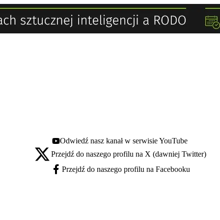
Odwiedź nasz kanał w serwisie YouTube
Youtube - otwiera się w nowej karcie
Przejdź do naszego profilu na X (dawniej Twitter)
X - otwiera się w nowej karcie
Przejdź do naszego profilu na Facebooku
Facebook - otwiera się w nowej karcie