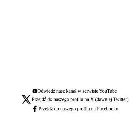
Odwiedź nasz kanał w serwisie YouTube
Youtube - otwiera się w nowej karcie
Przejdź do naszego profilu na X (dawniej Twitter)
X - otwiera się w nowej karcie
Przejdź do naszego profilu na Facebooku
Facebook - otwiera się w nowej karcie