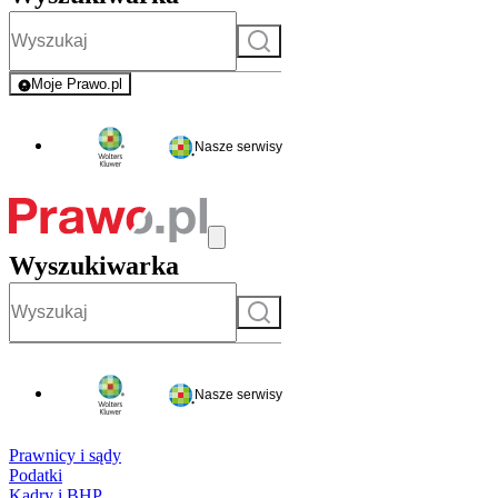
Szukaj
Moje Prawo.pl
- rejestracja i logowanie do serwisu
Nasze serwisy
Wyszukiwarka
Szukaj
Nasze serwisy
Prawnicy i sądy
Podatki
Kadry i BHP