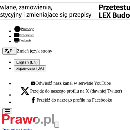
- otwiera się w nowej karcie
Promocje
Newsletter
Podcasty
Zmień język - bieżący:
Zmień język strony
PL
English (EN)
Українська (UA)
Odwiedź nasz kanał w serwisie YouTube
Youtube - otwiera się w nowej karcie
Przejdź do naszego profilu na X (dawniej Twitter)
X - otwiera się w nowej karcie
Przejdź do naszego profilu na Facebooku
Facebook - otwiera się w nowej karcie