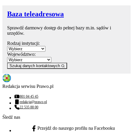
Baza teleadresowa
Sprawdź darmowy dostęp do pełnej bazy m.in. sądów i
urzędów.
Rodzaj instytucji:
Województwo:
Szukaj danych kontaktowych
Redakcja serwisu Prawo.pl
801 04 45 45
Numer telefonu:
redakcja@prawo.pl
Adres email:
22 535 88 00
Numer telefonu:
Śledź nas
Przejdź do naszego profilu na Facebooku
facebook - otwiera się w nowej karcie