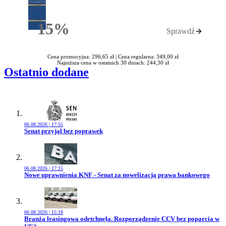
15%
Sprawdź
Rabatu
Cena promocyjna: 296,65 zł |
Cena regularna: 349,00 zł
Najniższa cena w ostatnich 30 dniach: 244,30 zł
Ostatnio dodane
06.08.2026 | 17:55
Przejdź do artykułu:
Senat przyjął bez poprawek
06.08.2026 | 17:15
Przejdź do artykułu:
Nowe uprawnienia KNF - Senat za nowelizacją prawa bankowego
06.08.2026 | 15:18
Przejdź do artykułu:
Branża leasingowa odetchnęła. Rozporządzenie CCV bez poparcia w