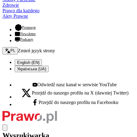
Zdrowie
Prawo dla każdego
Akty Prawne
- otwiera się w nowej karcie
Promocje
Newsletter
Podcasty
Zmień język - bieżący:
Zmień język strony
PL
English (EN)
Українська (UA)
Odwiedź nasz kanał w serwisie YouTube
Youtube - otwiera się w nowej karcie
Przejdź do naszego profilu na X (dawniej Twitter)
X - otwiera się w nowej karcie
Przejdź do naszego profilu na Facebooku
Facebook - otwiera się w nowej karcie
Wyszukiwarka