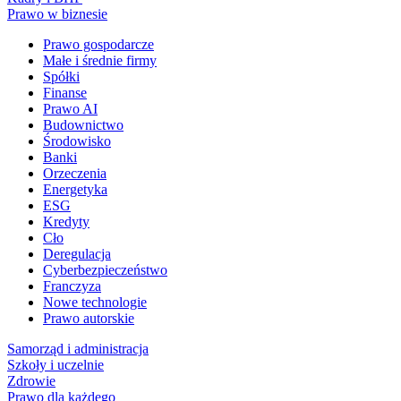
Prawo w biznesie
Prawo gospodarcze
Małe i średnie firmy
Spółki
Finanse
Prawo AI
Budownictwo
Środowisko
Banki
Orzeczenia
Energetyka
ESG
Kredyty
Cło
Deregulacja
Cyberbezpieczeństwo
Franczyza
Nowe technologie
Prawo autorskie
Samorząd i administracja
Szkoły i uczelnie
Zdrowie
Prawo dla każdego