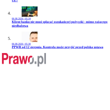
UE?
06.08.2026 | 05:34
Przejdź do artykułu:
Klient banku nie musi spłacać oszukańczej pożyczki - mimo rażącego
niedbalstwa
06.08.2026 | 05:30
Przejdź do artykułu:
PPWR od 12 sierpnia. Kontrola może przyjść przed polską ustawą