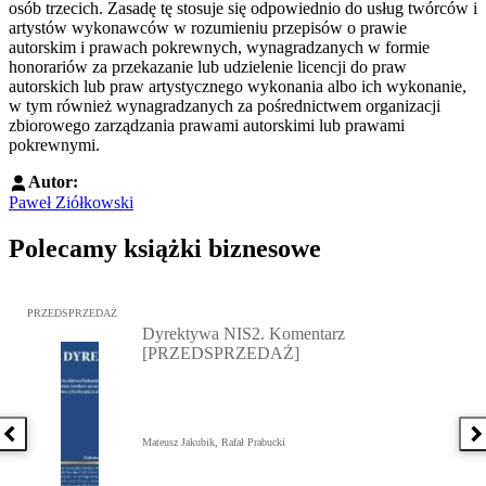
osób trzecich. Zasadę tę stosuje się odpowiednio do usług twórców i
artystów wykonawców w rozumieniu przepisów o prawie
autorskim i prawach pokrewnych, wynagradzanych w formie
honorariów za przekazanie lub udzielenie licencji do praw
autorskich lub praw artystycznego wykonania albo ich wykonanie,
w tym również wynagradzanych za pośrednictwem organizacji
zbiorowego zarządzania prawami autorskimi lub prawami
pokrewnymi.
Autor:
Paweł Ziółkowski
Polecamy książki biznesowe
Przejdź do: Dyrektywa NIS2. Komentarz [PRZEDSPRZEDAŻ], Mateu
PRZEDSPRZEDAŻ
Dyrektywa NIS2. Komentarz
[PRZEDSPRZEDAŻ]
Poprzednia książka
N
Mateusz Jakubik, Rafał Prabucki