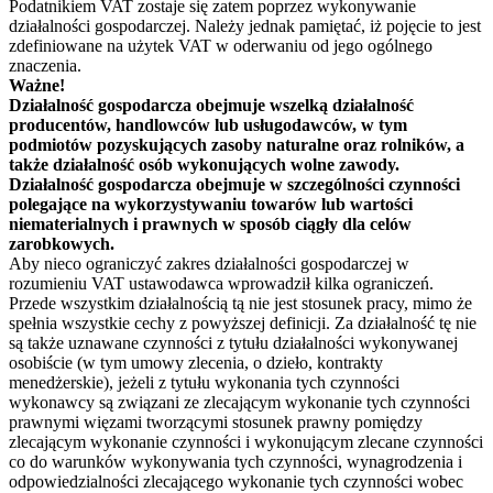
Podatnikiem VAT zostaje się zatem poprzez wykonywanie
działalności gospodarczej. Należy jednak pamiętać, iż pojęcie to jest
zdefiniowane na użytek VAT w oderwaniu od jego ogólnego
znaczenia.
Ważne!
Działalność gospodarcza obejmuje wszelką działalność
producentów, handlowców lub usługodawców, w tym
podmiotów pozyskujących zasoby naturalne oraz rolników, a
także działalność osób wykonujących wolne zawody.
Działalność gospodarcza obejmuje w szczególności czynności
polegające na wykorzystywaniu towarów lub wartości
niematerialnych i prawnych w sposób ciągły dla celów
zarobkowych.
Aby nieco ograniczyć zakres działalności gospodarczej w
rozumieniu VAT ustawodawca wprowadził kilka ograniczeń.
Przede wszystkim działalnością tą nie jest stosunek pracy, mimo że
spełnia wszystkie cechy z powyższej definicji. Za działalność tę nie
są także uznawane czynności z tytułu działalności wykonywanej
osobiście (w tym umowy zlecenia, o dzieło, kontrakty
menedżerskie), jeżeli z tytułu wykonania tych czynności
wykonawcy są związani ze zlecającym wykonanie tych czynności
prawnymi więzami tworzącymi stosunek prawny pomiędzy
zlecającym wykonanie czynności i wykonującym zlecane czynności
co do warunków wykonywania tych czynności, wynagrodzenia i
odpowiedzialności zlecającego wykonanie tych czynności wobec