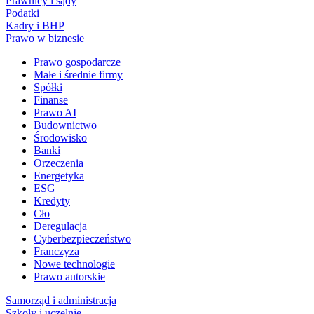
Prawnicy i sądy
Podatki
Kadry i BHP
Prawo w biznesie
Prawo gospodarcze
Małe i średnie firmy
Spółki
Finanse
Prawo AI
Budownictwo
Środowisko
Banki
Orzeczenia
Energetyka
ESG
Kredyty
Cło
Deregulacja
Cyberbezpieczeństwo
Franczyza
Nowe technologie
Prawo autorskie
Samorząd i administracja
Szkoły i uczelnie